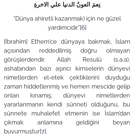
نِعمَ العونُ الدنيا علي الاخرةِ
“Dünya ahiret(i kazanmak) için ne güzel
yardımcıdır.”
[6]
[İbrahim] Ethem’ce dünyaya bakmak, İslam
açısından reddedilmiş doğru olmayan
görüşlerdendir. Allah Resulü (s.a.a),
ashabından bazı aşırıcı kimselerin dünyevi
nimetlerden el-etek çektiklerini duyduğu
zaman hiddetlenmiş ve hemen mescide gelip
onları kınamış; dünyevi nimetlerden
yararlanmanın kendi sünneti olduğunu, bu
sünnete muhalefet etmenin ise İslam’dan
çıkmak anlamına geldiğini beyan
buyurmuştur
[7]
.