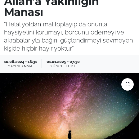
Allah’a Yakınlığın
Manası
“Helal yoldan mal toplayıp da onunla
haysiyetini korumayı, borcunu ödemeyi ve
akrabalarıyla bağını güçlendirmeyi sevmeyen
kişide hiçbir hayır yoktur.”
10.06.2024 - 18:31
01.01.2025 - 07:30
YAYINLANMA
GÜNCELLEME