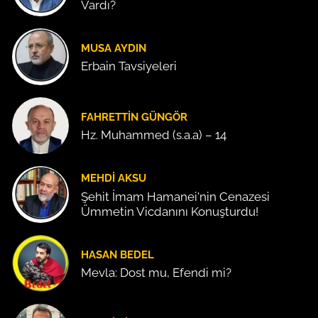
Vardı?
MUSA AYDIN
Erbain Tavsiyeleri
FAHRETTIN GÜNGÖR
Hz. Muhammed (s.a.a) – 14
MEHDI AKSU
Şehit İmam Hamanei'nin Cenazesi
Ümmetin Vicdanını Konuşturdu!
HASAN BEDEL
Mevla: Dost mu, Efendi mi?