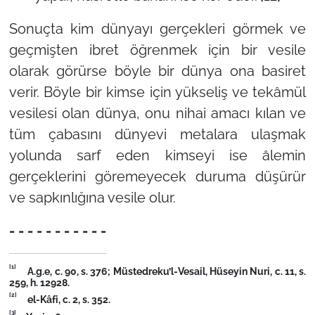
Sonuçta kim dünyayı gerçekleri görmek ve
geçmişten ibret öğrenmek için bir vesile
olarak görürse böyle bir dünya ona basiret
verir. Böyle bir kimse için yükseliş ve tekâmül
vesilesi olan dünya, onu nihai amacı kılan ve
tüm çabasını dünyevi metalara ulaşmak
yolunda sarf eden kimseyi ise âlemin
gerçeklerini göremeyecek duruma düşürür
ve sapkınlığına vesile olur.
- - - - - - - - - - -
[1]
A.g.e, c. 90, s. 376; Müstedreku’l-Vesail, Hüseyin Nuri, c. 11, s.
259, h. 12928.
[2]
el-Kâfi, c. 2, s. 352.
[3]