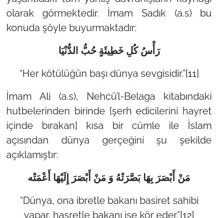
olarak görmektedir. İmam Sadık (a.s) bu
konuda şöyle buyurmaktadır:
رَأْسُ‏ كُلِ‏ خَطِيئَةٍ حُبُّ الدُّنْيَا
“Her kötülüğün başı dünya sevgisidir.”
[11]
İmam Ali (a.s), Nehcü’l-Belaga kitabındaki
hutbelerinden birinde [şerh edicilerini hayret
içinde bırakan] kısa bir cümle ile İslam
açısından dünya gerçeğini şu şekilde
açıklamıştır:
مَنْ‏ أَبْصَرَ بِهَا بَصَّرَتْهُ‏ وَ مَنْ أَبْصَرَ إِلَيْهَا أَعْمَتْه
“Dünya, ona ibretle bakanı basiret sahibi
yapar, hasretle bakanı ise kör eder.”
[12]