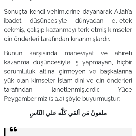
Sonuçta kendi vehimlerine dayanarak Allah’a
ibadet düşüncesiyle dünyadan el-etek
çekmiş, çalışıp kazanmayı terk etmiş kimseler
din önderleri tarafından kınanmışlardır.
Bunun karşısında maneviyat ve ahireti
kazanma düşüncesiyle iş yapmayan, hiçbir
sorumluluk altına girmeyen ve başkalarına
yük olan kimseler İslam dini ve din önderleri
tarafından lanetlenmişlerdir. Yüce
Peygamberimiz (s.a.a) şöyle buyurmuştur:
ملعونٌ مَن ألقي کَلَّه علي النّاسِ