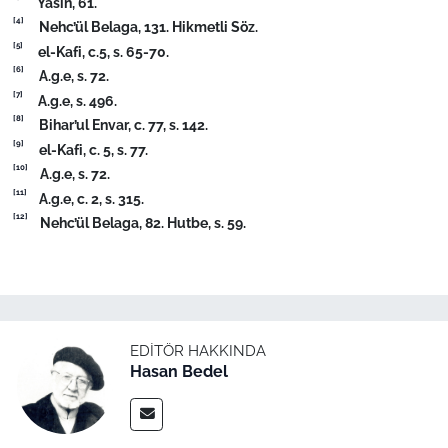
Yasin, 61.
[4]
Nehc’ül Belaga, 131. Hikmetli Söz.
[5]
el-Kafi, c.5, s. 65-70.
[6]
A.g.e, s. 72.
[7]
A.g.e, s. 496.
[8]
Bihar’ul Envar, c. 77, s. 142.
[9]
el-Kafi, c. 5, s. 77.
[10]
A.g.e, s. 72.
[11]
A.g.e, c. 2, s. 315.
[12]
Nehc’ül Belaga, 82. Hutbe, s. 59.
EDITÖR HAKKINDA
Hasan Bedel