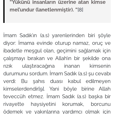
“Yükünü insanların üzerine atan kimse
mel’undur (lanetlenmiştir). “
[8]
İmam Sadık’ın (a.s) yarenlerinden biri şöyle
diyor: İmama evinde oturup namaz, oruç ve
ibadetle meşgul olan, geçimini sağlamak için
çalışmayı bırakan ve Allah’ın bir şekilde ona
rızık ulaştıracağına inanan kimsenin
durumunu sordum. İmam Sadık (a.s) şu cevabı
verdi: Bu şahıs duası kabul edilmeyen
kimselerdendir
[9]
. Yani böyle birine Allah
teveccüh etmez. İmam Sadık (a.s) başka bir
rivayette haysiyetini korumak, borcunu
ödemek ve yakınlarına yardımcı olmak için