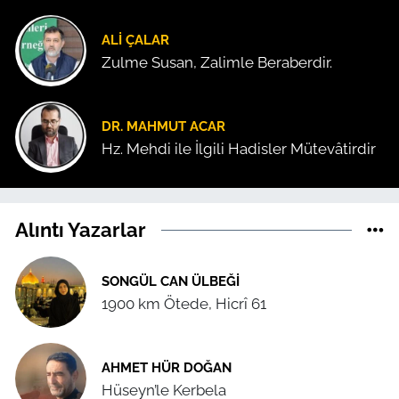
ALI ÇALAR
Zulme Susan, Zalimle Beraberdir.
DR. MAHMUT ACAR
Hz. Mehdi ile İlgili Hadisler Mütevâtirdir
Alıntı Yazarlar
SONGÜL CAN ÜLBEĞI
1900 km Ötede, Hicrî 61
AHMET HÜR DOĞAN
Hüseyn’le Kerbela