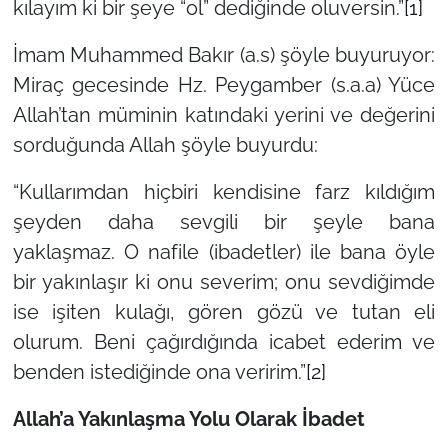
kılayım ki bir şeye “ol” dediğinde oluversin.”
[1]
İmam Muhammed Bakır (a.s) şöyle buyuruyor:
Miraç gecesinde Hz. Peygamber (s.a.a) Yüce
Allah’tan müminin katındaki yerini ve değerini
sorduğunda Allah şöyle buyurdu:
“Kullarımdan hiçbiri kendisine farz kıldığım
şeyden daha sevgili bir şeyle bana
yaklaşmaz. O nafile (ibadetler) ile bana öyle
bir yakınlaşır ki onu severim; onu sevdiğimde
ise işiten kulağı, gören gözü ve tutan eli
olurum. Beni çağırdığında icabet ederim ve
benden istediğinde ona veririm.”
[2]
Allah’a Yakınlaşma Yolu Olarak İbadet