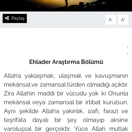
Paylaş
-
+
A
A
.
.
Ehlader Araştırma Bölümü
Allah’a yaklaşmak, ulaşmak ve kavuşmanın
mekânsal ve zamansal türden olmadığı açıktır.
Zira Allah’ın maddi bir vücudu yok ki O’nunla
mekânsal veya zamansal bir irtibat kurulsun.
Aynı şekilde Allah’a yakınlık, izafi, farazi ve
teşrifata dayalı bir şey olmayıp aksine
varoluşsal bir gerçektir. Yüce Allah mutlak