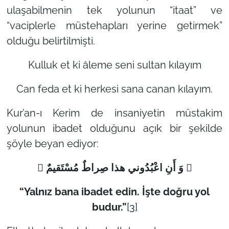
ulaşabilmenin tek yolunun “itaat” ve
“vaciplerle müstehapları yerine getirmek”
olduğu belirtilmişti.
Kulluk et ki âleme seni sultan kılayım
Can feda et ki herkesi sana canan kılayım.
Kur’an-ı Kerim de insaniyetin müstakim
yolunun ibadet olduğunu açık bir şekilde
şöyle beyan ediyor:
 وَ أَنِ اعْبُدُوني‏ هذا صِراطٌ مُسْتَقيمٌ 
“Yalnız bana ibadet edin. İşte doğru yol
budur.”
[3]