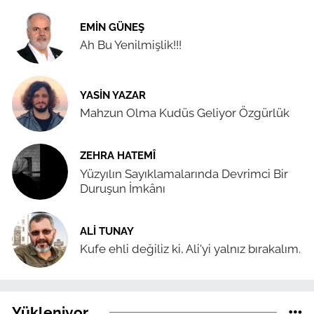
EMIN GÜNEŞ
Ah Bu Yenilmişlik!!!
YASIN YAZAR
Mahzun Olma Kudüs Geliyor Özgürlük
ZEHRA HATEMÎ
Yüzyılın Sayıklamalarında Devrimci Bir
Duruşun İmkânı
ALI TUNAY
Kufe ehli değiliz ki, Ali'yi yalnız bırakalım.
Yükleniyor...