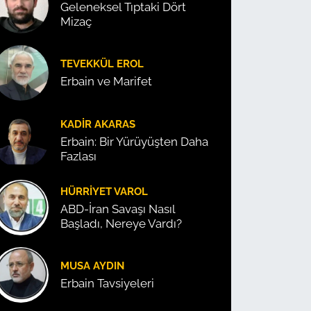
Geleneksel Tıptaki Dört
Mizaç
TEVEKKÜL EROL
Erbain ve Marifet
KADIR AKARAS
Erbain: Bir Yürüyüşten Daha
Fazlası
HÜRRIYET VAROL
ABD-İran Savaşı Nasıl
Başladı, Nereye Vardı?
MUSA AYDIN
Erbain Tavsiyeleri