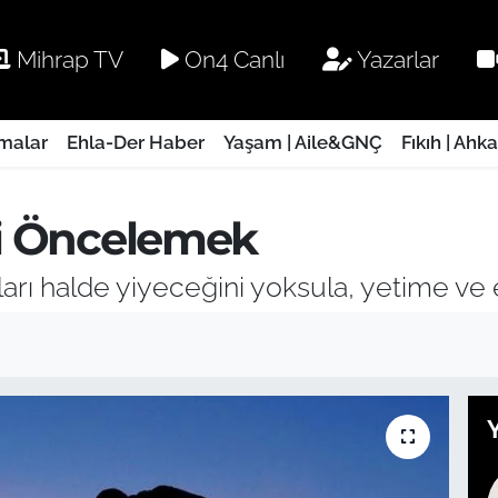
Mihrap TV
On4 Canlı
Yazarlar
rmalar
Ehla-Der Haber
Yaşam | Aile&GNÇ
Fıkıh | Ahk
ni Öncelemek
arı halde yiyeceğini yoksula, yetime ve es