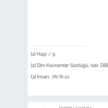
[1]
Haşr / 9
[2]
Dini Kavramlar Sözlüğü, îsâr, DİB
[3]
İnsan, 76/8-11.