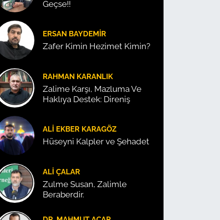
Geçse!!
ERSAN BAYDEMIR
Zafer Kimin Hezimet Kimin?
RAHMAN KARANLIK
Zalime Karşı, Mazluma Ve
Haklıya Destek: Direniş
ALI EKBER KARAGÖZ
Hüseyni Kalpler ve Şehadet
ALI ÇALAR
Zulme Susan, Zalimle
Beraberdir.
DR. MAHMUT ACAR