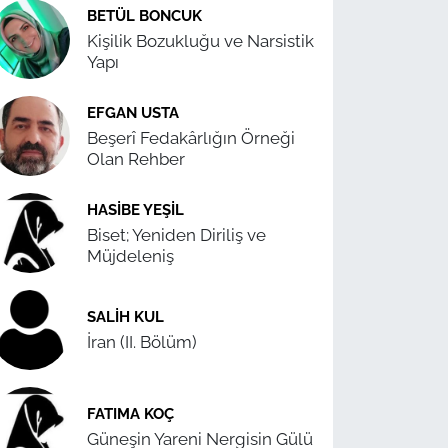
BETÜL BONCUK
Kişilik Bozukluğu ve Narsistik
Yapı
EFGAN USTA
Beşerî Fedakârlığın Örneği
Olan Rehber
HASIBE YEŞIL
Biset; Yeniden Diriliş ve
Müjdeleniş
SALIH KUL
İran (II. Bölüm)
FATIMA KOÇ
Güneşin Yareni Nergisin Gülü