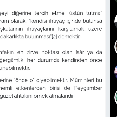
şeyi diğerine tercih etme, üstün tutma”
vram olarak,
“kendisi ihtiyaç içinde bulunsa
kalarının ihtiyaçlarını karşılamak üzere
edakârlıkta bulunması”
[2]
demektir.
 infakın en zirve noktası olan îsâr ya da
 diğergâmlık, her durumda kendinden önce
şünebilmektir.
erine
“önce o”
diyebilmektir. Müminleri bu
nemli etkenlerden birisi de Peygamber
üzel ahlakını örnek almalarıdır.