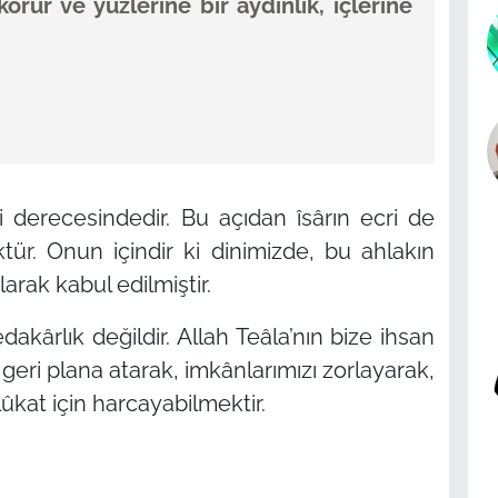
rur ve yüzlerine bir aydınlık, içlerine
iği derecesindedir. Bu açıdan îsârın ecri de
ür. Onun içindir ki dinimizde, bu ahlakın
arak kabul edilmiştir.
dakârlık değildir. Allah Teâla’nın bize ihsan
 geri plana atarak, imkânlarımızı zorlayarak,
ûkat için harcayabilmektir.