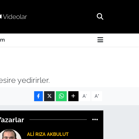
Videolar
am
ire yedirirler.
-
+
A
A
Yazarlar
ALI RIZA AKBULUT