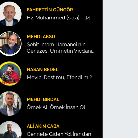
FAHRETTIN GÜNGÖR
Hz. Muhammed (s.a.a) – 14
MEHDI AKSU
Şehit İmam Hamanei'nin
Cenazesi Ümmetin Vicdanını
Konuşturdu!
HASAN BEDEL
Mevla: Dost mu, Efendi mi?
MEHDI BIRDAL
Örnek Al, Örnek İnsan Ol
ALI AKIN CABA
Cennete Giden Yol İran’dan