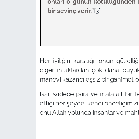
onları o günün kötülüğünden ko
bir sevinç verir.”
[3]
Her iyiliğin karşılığı, onun güzell
diğer infaklardan çok daha büyükt
manevî kazancı eşsiz bir ganîmet ol
Îsâr, sadece para ve mala ait bir fe
ettiği her şeyde, kendi önceliğimizi
onu Allah yolunda insanlar ve mahl