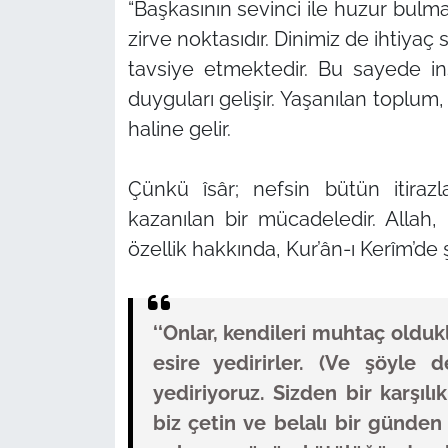
“Başkasının sevinci ile huzur bulma
zirve noktasıdır. Dinimiz de ihtiyaç
tavsiye etmektedir. Bu sayede in
duyguları gelişir. Yaşanılan toplum
haline gelir.
Çünkü îsâr; nefsin bütün itirazla
kazanılan bir mücadeledir. Allah,
özellik hakkında, Kur’ân-ı Kerîm’de
‘‘Onlar, kendileri muhtaç olduk
esire yedirirler. (Ve şöyle de
yediriyoruz. Sizden bir karşıl
biz çetin ve belalı bir günden