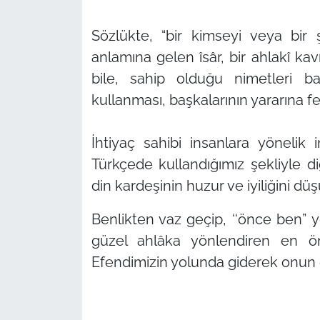
Sözlükte,
“bir kimseyi veya bir 
anlamına gelen îsâr, bir ahlakî ka
bile, sahip olduğu nimetleri baş
kullanması, başkalarının yararına f
İhtiyaç sahibi insanlara yönelik
Türkçede kullandığımız şekliyle
din kardeşinin huzur ve iyiliğini dü
Benlikten vaz geçip,
‘‘önce ben”
y
güzel ahlâka yönlendiren en ö
Efendimizin yolunda giderek onun g