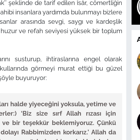
k’’
şeklinde de tarif edilen îsâr, cömertliğin
 sahibi insanlara yardımda bulunmayı bizlere
sanlar arasında sevgi, saygı ve kardeşlik
, huzur ve refah seviyesi yüksek bir toplum
A
rını susturup, ihtiraslarına engel olarak
 kullarında görmeyi murat ettiği bu güzel
 şöyle buyuruyor:
ları halde yiyeceğini yoksula, yetime ve
rler:) ‘Biz size sırf Allah rızası için
ık ve bir teşekkür beklemiyoruz. Çünkü
 dolayı Rabbimizden korkarız.’ Allah da