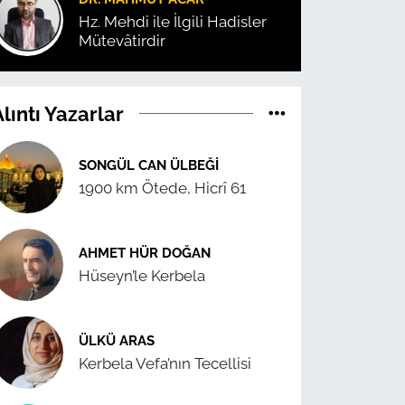
Hz. Mehdi ile İlgili Hadisler
Mütevâtirdir
lıntı Yazarlar
SONGÜL CAN ÜLBEĞI
1900 km Ötede, Hicrî 61
AHMET HÜR DOĞAN
Hüseyn’le Kerbela
ÜLKÜ ARAS
Kerbela Vefa’nın Tecellisi