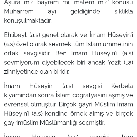
Aşura mı? bayram mı, matem mi?’
konusu
Muharrem ayı geldiğinde sıklıkla
konuşulmaktadır.
Ehlibeyt (a.s) genel olarak ve İmam Hüseyin’i
(a.s) özel olarak sevmek tüm İslam ümmetinin
ortak sevgisidir. Ben İmam Hüseyin’i (a.s)
sevmiyorum diyebilecek biri ancak Yezit (l.a)
zihniyetinde olan biridir.
İmam Hüseyin (a.s) sevgisi Kerbela
kıyamından sonra İslam coğrafyasını aşmış ve
evrensel olmuştur. Birçok gayri Müslim İmam
Hüseyin’i (a.s) kendine örnek almış ve birçok
gayrimüslim Müslümanlığı seçmiştir.