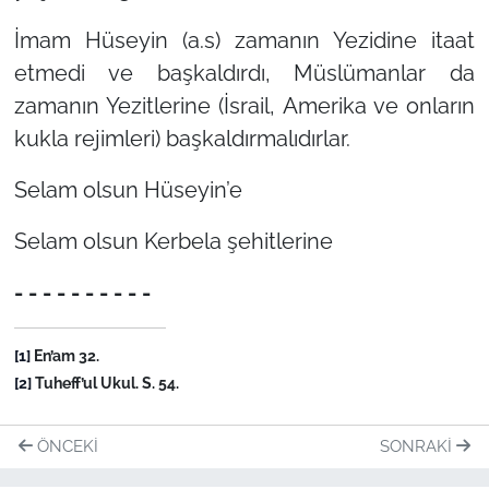
İmam Hüseyin (a.s) zamanın Yezidine itaat
etmedi ve başkaldırdı, Müslümanlar da
zamanın Yezitlerine (İsrail, Amerika ve onların
kukla rejimleri) başkaldırmalıdırlar.
Selam olsun Hüseyin’e
Selam olsun Kerbela şehitlerine
- - - - - - - - - -
[1]
En’am 32.
[2]
Tuheff’ul Ukul. S. 54.
ÖNCEKI
SONRAKI