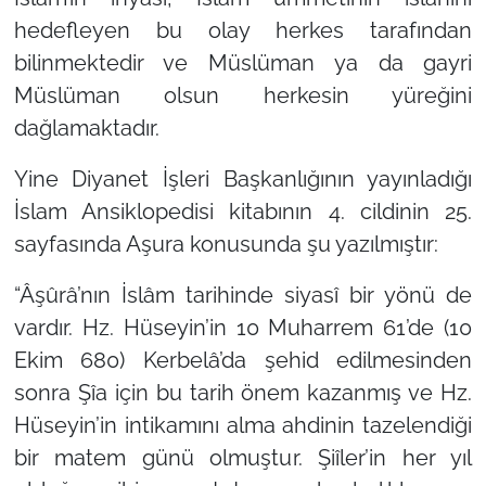
hedefleyen bu olay herkes tarafından
bilinmektedir ve Müslüman ya da gayri
Müslüman olsun herkesin yüreğini
dağlamaktadır.
Yine Diyanet İşleri Başkanlığının yayınladığı
İslam Ansiklopedisi kitabının 4. cildinin 25.
sayfasında Aşura konusunda şu yazılmıştır:
“Âşûrâ’nın İslâm tarihinde siyasî bir yönü de
vardır. Hz. Hüseyin’in 10 Muharrem 61’de (10
Ekim 680) Kerbelâ’da şehid edilmesinden
sonra Şîa için bu tarih önem kazanmış ve Hz.
Hüseyin’in intikamını alma ahdinin tazelendiği
bir matem günü olmuştur. Şiîler’in her yıl