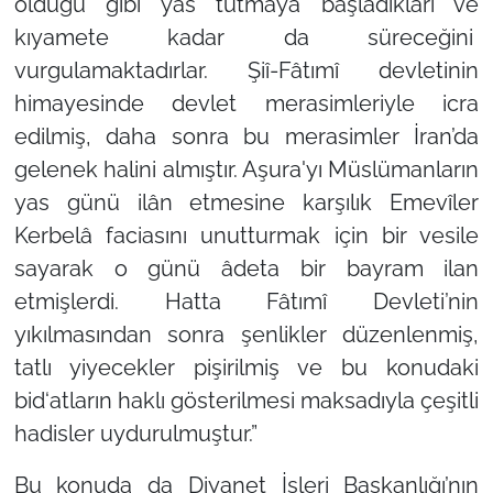
olduğu gibi yas tutmaya başladıkları ve
kıyamete kadar da süreceğini
vurgulamaktadırlar. Şiî-Fâtımî devletinin
himayesinde devlet merasimleriyle icra
edilmiş, daha sonra bu merasimler İran’da
gelenek halini almıştır. Aşura'yı Müslümanların
yas günü ilân etmesine karşılık Emevîler
Kerbelâ faciasını unutturmak için bir vesile
sayarak o günü âdeta bir bayram ilan
etmişlerdi. Hatta Fâtımî Devleti’nin
yıkılmasından sonra şenlikler düzenlenmiş,
tatlı yiyecekler pişirilmiş ve bu konudaki
bid‘atların haklı gösterilmesi maksadıyla çeşitli
hadisler uydurulmuştur.”
Bu konuda da Diyanet İşleri Başkanlığı’nın