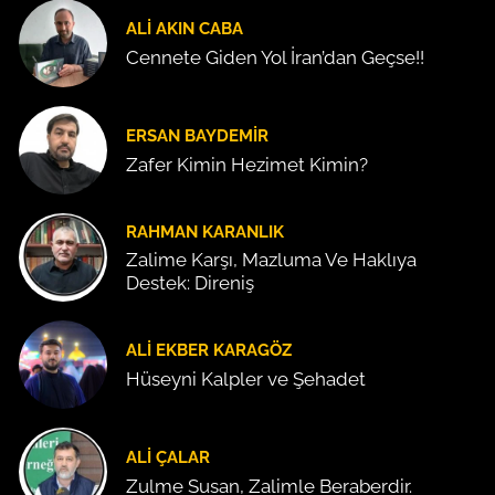
ALI AKIN CABA
Cennete Giden Yol İran’dan Geçse!!
ERSAN BAYDEMIR
Zafer Kimin Hezimet Kimin?
RAHMAN KARANLIK
Zalime Karşı, Mazluma Ve Haklıya
Destek: Direniş
ALI EKBER KARAGÖZ
Hüseyni Kalpler ve Şehadet
ALI ÇALAR
Zulme Susan, Zalimle Beraberdir.