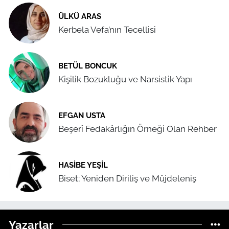
ÜLKÜ ARAS
Kerbela Vefa’nın Tecellisi
BETÜL BONCUK
Kişilik Bozukluğu ve Narsistik Yapı
EFGAN USTA
Beşerî Fedakârlığın Örneği Olan Rehber
HASIBE YEŞIL
Biset; Yeniden Diriliş ve Müjdeleniş
Yazarlar