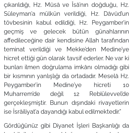
çıkarıldığı, Hz. Mûsâ ve Îsâ’nın doğduğu, Hz.
Süleyman’a mülkün verildiği, Hz. Dâvûd’un
tövbesinin kabul edildiği, Hz. Peygamber’in
geçmiş ve gelecek bütün günahlarının
affedileceğine dair kendisine Allah tarafından
teminat verildiği ve Mekke’den Medine’ye
hicret ettiği gün olarak tavsif ederler. Ne var ki
bunları ilmen doğrulama imkânı olmadığı gibi
bir kısmının yanlışlığı da ortadadır. Meselâ Hz.
Peygamber’in Medine’ye hicreti 10
Muharrem’de değil 12 Rebîülevvel’de
gerçekleşmiştir. Bunun dışındaki rivayetlerin
ise İsrâiliyat’a dayandığı kabul edilmektedir.”
Gördüğünüz gibi Diyanet İşleri Başkanlığı da