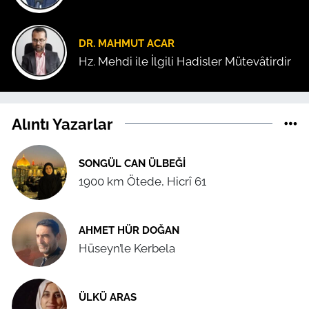
DR. MAHMUT ACAR
Hz. Mehdi ile İlgili Hadisler Mütevâtirdir
Alıntı Yazarlar
SONGÜL CAN ÜLBEĞI
1900 km Ötede, Hicrî 61
AHMET HÜR DOĞAN
Hüseyn’le Kerbela
ÜLKÜ ARAS