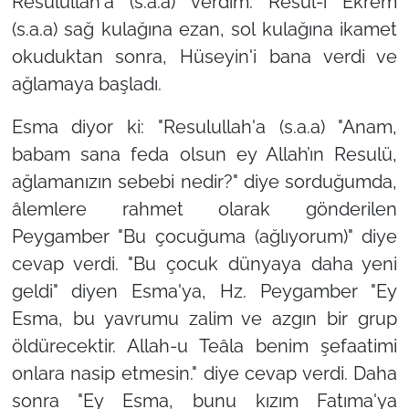
Resulullah'a (s.a.a) verdim. Resul-i Ekrem
(s.a.a) sağ kulağına ezan, sol kulağına ikamet
okuduktan sonra, Hüseyin'i bana verdi ve
ağlamaya başladı.
Esma diyor ki: "Resulullah'a (s.a.a) "Anam,
babam sana feda olsun ey Allah’ın Resulü,
ağlamanızın sebebi nedir?" diye sorduğumda,
âlemlere rahmet olarak gönderilen
Peygamber "Bu çocuğuma (ağlıyorum)" diye
cevap verdi. "Bu çocuk dünyaya daha yeni
geldi" diyen Esma'ya, Hz. Peygamber "Ey
Esma, bu yavrumu zalim ve azgın bir grup
öldürecektir. Allah-u Teâla benim şefaatimi
onlara nasip etmesin." diye cevap verdi. Daha
sonra "Ey Esma, bunu kızım Fatıma'ya