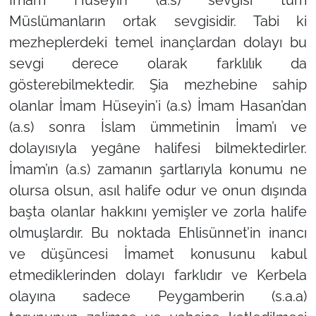
İmam Hüseyin (a.s) sevgisi tüm
Müslümanların ortak sevgisidir. Tabi ki
mezheplerdeki temel inançlardan dolayı bu
sevgi derece olarak farklılık da
gösterebilmektedir. Şia mezhebine sahip
olanlar İmam Hüseyin’i (a.s) İmam Hasan’dan
(a.s) sonra İslam ümmetinin İmam’ı ve
dolayısıyla yegâne halifesi bilmektedirler.
İmam’ın (a.s) zamanın şartlarıyla konumu ne
olursa olsun, asıl halife odur ve onun dışında
başta olanlar hakkını yemişler ve zorla halife
olmuşlardır. Bu noktada Ehlisünnet’in inancı
ve düşüncesi İmamet konusunu kabul
etmediklerinden dolayı farklıdır ve Kerbela
olayına sadece Peygamberin (s.a.a)