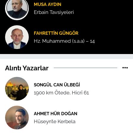
MUSA AYDIN
Erbain Tavsiyeleri
FAHRETTIN GÜNGÖR
Hz. Muhammed (s.a.a) – 14
Alıntı Yazarlar
SONGÜL CAN ÜLBEĞI
1900 km Ötede, Hicrî 61
AHMET HÜR DOĞAN
Hüseyn’le Kerbela