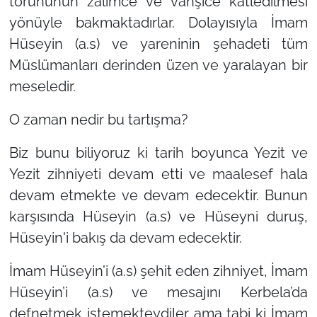
torununun zalimce ve vahşice katledilmesi
yönüyle bakmaktadırlar. Dolayısıyla İmam
Hüseyin (a.s) ve yareninin şehadeti tüm
Müslümanları derinden üzen ve yaralayan bir
meseledir.
O zaman nedir bu tartışma?
Biz bunu biliyoruz ki tarih boyunca Yezit ve
Yezit zihniyeti devam etti ve maalesef hala
devam etmekte ve devam edecektir. Bunun
karşısında Hüseyin (a.s) ve Hüseyni duruş,
Hüseyin'i bakış da devam edecektir.
İmam Hüseyin’i (a.s) şehit eden zihniyet, İmam
Hüseyin’i (a.s) ve mesajını Kerbela’da
defnetmek istemekteydiler ama tabi ki İmam