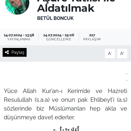
Aldatılmak
BETÜL BONCUK
14.07.2024 - 13:58
14.07.2024 - 19:06
217
YAYINLANMA
GÜNCELLEME
PAYLAŞIM
Paylaş
-
+
A
A
.
.
Yüce Allah Kur’an-ı Kerim’de ve Hazreti
Resulullah (s.a.a) ve onun pak Ehlibeyt’i (a.s)
sözlerinde biz Müslümanları hep akla ve
düşünmeye davet ederler.