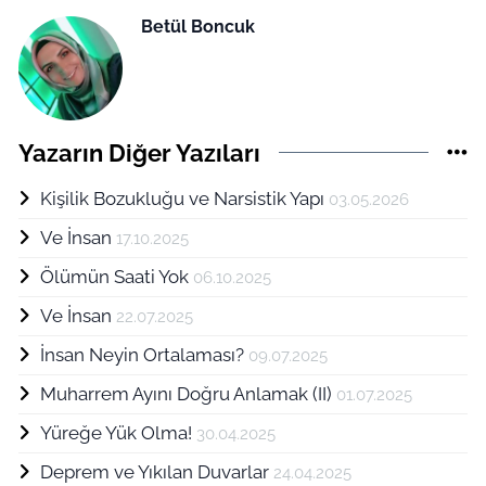
Betül Boncuk
Yazarın Diğer Yazıları
Kişilik Bozukluğu ve Narsistik Yapı
03.05.2026
Ve İnsan
17.10.2025
Ölümün Saati Yok
06.10.2025
Ve İnsan
22.07.2025
İnsan Neyin Ortalaması?
09.07.2025
Muharrem Ayını Doğru Anlamak (II)
01.07.2025
Yüreğe Yük Olma!
30.04.2025
Deprem ve Yıkılan Duvarlar
24.04.2025