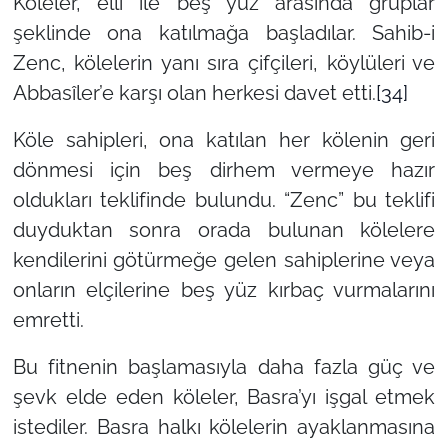
Köleler, elli ile beş yüz arasında gruplar
şeklinde ona katılmağa başladılar. Sahib-i
Zenc, kölelerin yanı sıra çifçileri, köylüleri ve
Abbasîler’e karşı olan herkesi davet etti.
[34]
Köle sahipleri, ona katılan her kölenin geri
dönmesi için beş dirhem vermeye hazır
oldukları teklifinde bulundu. “Zenc” bu teklifi
duyduktan sonra orada bulunan kölelere
kendilerini götürmeğe gelen sahiplerine veya
onların elçilerine beş yüz kırbaç vurmalarını
emretti.
Bu fitnenin başlamasıyla daha fazla güç ve
şevk elde eden köleler, Basra’yı işgal etmek
istediler. Basra halkı kölelerin ayaklanmasına