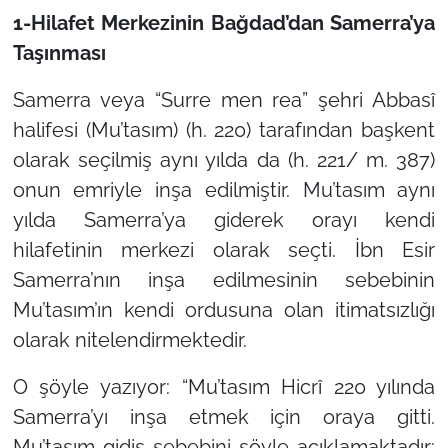
1-Hilafet Merkezinin Bağdad’dan Samerra’ya
Taşınması
Samerra veya “Surre men rea” şehri Abbasî
halifesi (Mu’tasım) (h. 220) tarafından başkent
olarak seçilmiş aynı yılda da (h. 221/ m. 387)
onun emriyle inşa edilmiştir. Mu’tasım aynı
yılda Samerra’ya giderek orayı kendi
hilafetinin merkezi olarak seçti. İbn Esir
Samerra’nın inşa edilmesinin sebebinin
Mu’tasım’ın kendi ordusuna olan itimatsızlığı
olarak nitelendirmektedir.
O şöyle yazıyor: “Mu’tasım Hicrî 220 yılında
Samerra’yı inşa etmek için oraya gitti.
Mu’tasım gidiş sebebini şöyle açıklamaktadır: