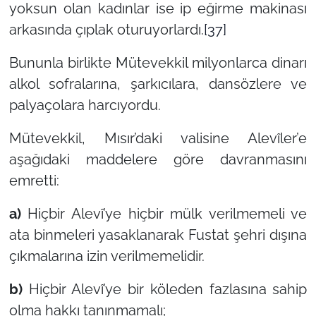
yoksun olan kadınlar ise ip eğirme makinası
arkasında çıplak oturuyorlardı.
[37]
Bununla birlikte Mütevekkil milyonlarca dinarı
alkol sofralarına, şarkıcılara, dansözlere ve
palyaçolara harcıyordu.
Mütevekkil, Mısır’daki valisine Alevîler’e
aşağıdaki maddelere göre davranmasını
emretti:
a)
Hiçbir Alevî’ye hiçbir mülk verilmemeli ve
ata binmeleri yasaklanarak Fustat şehri dışına
çıkmalarına izin verilmemelidir.
b)
Hiçbir Alevî’ye bir köleden fazlasına sahip
olma hakkı tanınmamalı;