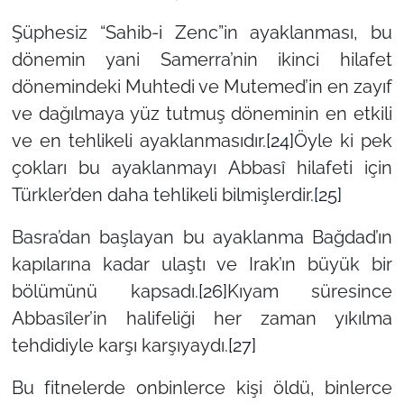
Şüphesiz “Sahib-i Zenc”in ayaklanması, bu
dönemin yani Samerra’nin ikinci hilafet
dönemindeki Muhtedi ve Mutemed’in en zayıf
ve dağılmaya yüz tutmuş döneminin en etkili
ve en tehlikeli ayaklanmasıdır.
[24]
Öyle ki pek
çokları bu ayaklanmayı Abbasî hilafeti için
Türkler’den daha tehlikeli bilmişlerdir.
[25]
Basra’dan başlayan bu ayaklanma Bağdad’ın
kapılarına kadar ulaştı ve Irak’ın büyük bir
bölümünü kapsadı.
[26]
Kıyam süresince
Abbasîler’in halifeliği her zaman yıkılma
tehdidiyle karşı karşıyaydı.
[27]
Bu fitnelerde onbinlerce kişi öldü, binlerce