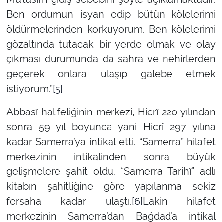
Ben ordumun isyan edip bütün kölelerimi
öldürmelerinden korkuyorum. Ben kölelerimi
gözaltında tutacak bir yerde olmak ve olay
çıkması durumunda da sahra ve nehirlerden
geçerek onlara ulaşıp galebe etmek
istiyorum.”
[5]
Abbasî halifeliğinin merkezi, Hicrî 220 yılından
sonra 59 yıl boyunca yani Hicrî 297 yılına
kadar Samerra’ya intikal etti. “Samerra” hilafet
merkezinin intikalinden sonra büyük
gelişmelere şahit oldu. “Samerra Tarihî” adlı
kitabın şahitliğine göre yapılanma sekiz
fersaha kadar ulaştı.
[6]
Lakin hilafet
merkezinin Samerra’dan Bağdad’a intikal