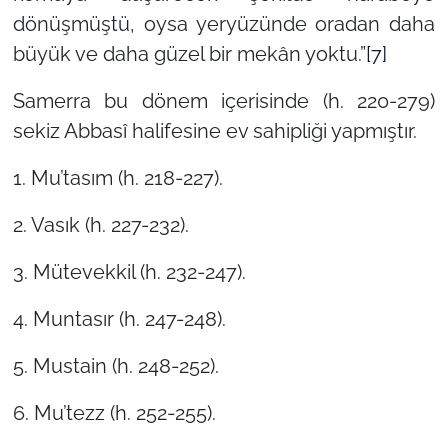
dönüşmüştü, oysa yeryüzünde oradan daha
büyük ve daha güzel bir mekân yoktu.”
[7]
Samerra bu dönem içerisinde (h. 220-279)
sekiz Abbasî halifesine ev sahipliği yapmıştır.
1. Mu’tasım (h. 218-227).
2. Vasık (h. 227-232).
3. Mütevekkil (h. 232-247).
4. Muntasır (h. 247-248).
5. Mustain (h. 248-252).
6. Mu’tezz (h. 252-255).