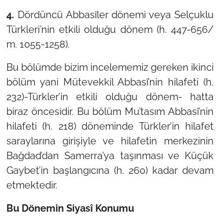
4.
Dördüncü Abbasîler dönemi veya Selçuklu
Türkleri’nin etkili olduğu dönem (h. 447-656/
m. 1055-1258).
Bu bölümde bizim incelememiz gereken ikinci
bölüm yani Mütevekkil Abbasî’nin hilafeti (h.
232)-Türkler’in etkili olduğu dönem- hatta
biraz öncesidir. Bu bölüm Mu’tasım Abbasî’nin
hilafeti (h. 218) döneminde Türkler’in hilafet
saraylarına girişiyle ve hilafetin merkezinin
Bağdad’dan Samerra’ya taşınması ve Küçük
Gaybet’in başlangıcına (h. 260) kadar devam
etmektedir.
Bu Dönemin Siyasî Konumu