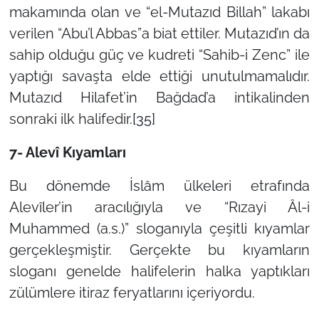
makamında olan ve “el-Mutazıd Billah” lakabı
verilen “Abu’l Abbas”a biat ettiler. Mutazıd’ın da
sahip olduğu güç ve kudreti “Sahib-i Zenc” ile
yaptığı savaşta elde ettiği unutulmamalıdır.
Mutazıd Hilafet’in Bağdad’a intikalinden
sonraki ilk halifedir.
[35]
7- Alevî Kıyamları
Bu dönemde İslâm ülkeleri etrafında
Alevîler’in aracılığıyla ve “Rızayi Âl-i
Muhammed (a.s.)” sloganıyla çeşitli kıyamlar
gerçekleşmiştir. Gerçekte bu kıyamların
sloganı genelde halifelerin halka yaptıkları
zülümlere itiraz feryatlarını içeriyordu.