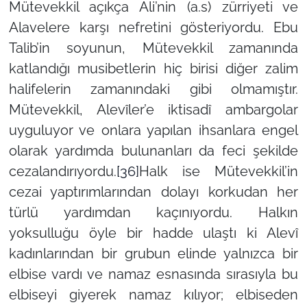
Mütevekkil açıkça Ali’nin (a.s) zürriyeti ve
Alavelere karşı nefretini gösteriyordu. Ebu
Talib’in soyunun, Mütevekkil zamanında
katlandığı musibetlerin hiç birisi diğer zalim
halifelerin zamanındaki gibi olmamıştır.
Mütevekkil, Alevîler’e iktisadî ambargolar
uyguluyor ve onlara yapılan ihsanlara engel
olarak yardımda bulunanları da feci şekilde
cezalandırıyordu.
[36]
Halk ise Mütevekkil’in
cezai yaptırımlarından dolayı korkudan her
türlü yardımdan kaçınıyordu. Halkın
yoksulluğu öyle bir hadde ulaştı ki Alevî
kadınlarından bir grubun elinde yalnızca bir
elbise vardı ve namaz esnasında sırasıyla bu
elbiseyi giyerek namaz kılıyor; elbiseden