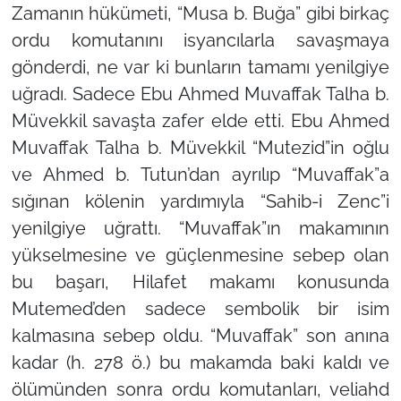
Zamanın hükümeti, “Musa b. Buğa” gibi birkaç
ordu komutanını isyancılarla savaşmaya
gönderdi, ne var ki bunların tamamı yenilgiye
uğradı. Sadece Ebu Ahmed Muvaffak Talha b.
Müvekkil savaşta zafer elde etti. Ebu Ahmed
Muvaffak Talha b. Müvekkil “Mutezid”in oğlu
ve Ahmed b. Tutun’dan ayrılıp “Muvaffak”a
sığınan kölenin yardımıyla “Sahib-i Zenc”i
yenilgiye uğrattı. “Muvaffak”ın makamının
yükselmesine ve güçlenmesine sebep olan
bu başarı, Hilafet makamı konusunda
Mutemed’den sadece sembolik bir isim
kalmasına sebep oldu. “Muvaffak” son anına
kadar (h. 278 ö.) bu makamda baki kaldı ve
ölümünden sonra ordu komutanları, veliahd