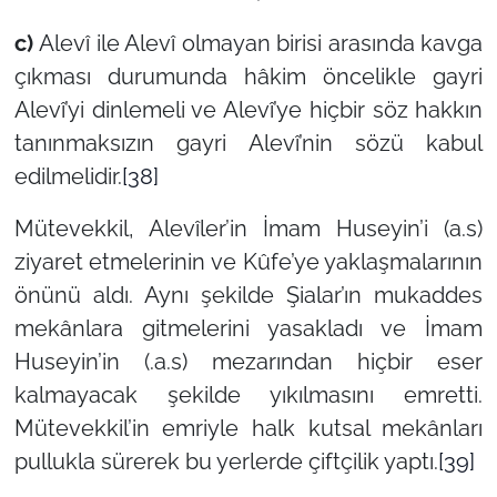
c)
Alevî ile Alevî olmayan birisi arasında kavga
çıkması durumunda hâkim öncelikle gayri
Alevî’yi dinlemeli ve Alevî’ye hiçbir söz hakkın
tanınmaksızın gayri Alevî’nin sözü kabul
edilmelidir.
[38]
Mütevekkil, Alevîler’in İmam Huseyin’i (a.s)
ziyaret etmelerinin ve Kûfe’ye yaklaşmalarının
önünü aldı. Aynı şekilde Şialar’ın mukaddes
mekânlara gitmelerini yasakladı ve İmam
Huseyin’in (.a.s) mezarından hiçbir eser
kalmayacak şekilde yıkılmasını emretti.
Mütevekkil’in emriyle halk kutsal mekânları
pullukla sürerek bu yerlerde çiftçilik yaptı.
[39]