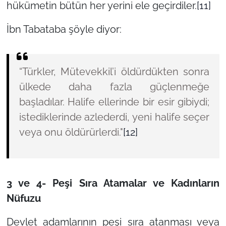
hükümetin bütün her yerini ele geçirdiler.
[11]
İbn Tabataba şöyle diyor:
“Türkler, Mütevekkil’i öldürdükten sonra
ülkede daha fazla güçlenmeğe
başladılar. Halife ellerinde bir esir gibiydi;
istediklerinde azlederdi, yeni halife seçer
veya onu öldürürlerdi."
[12]
3 ve 4- Peşi Sıra Atamalar ve Kadınların
Nüfuzu
Devlet adamlarının peşi sıra atanması veya