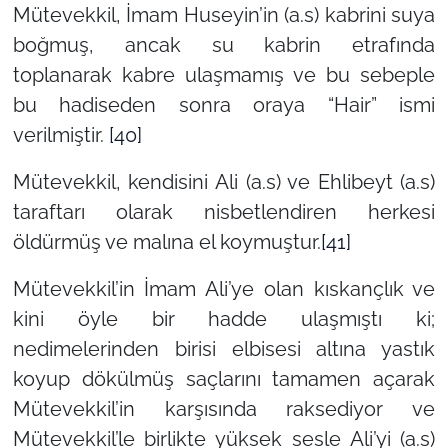
Mütevekkil, İmam Huseyin’in (a.s) kabrini suya
boğmuş, ancak su kabrin etrafında
toplanarak kabre ulaşmamış ve bu sebeple
bu hadiseden sonra oraya “Hair” ismi
verilmiştir.
[40]
Mütevekkil, kendisini Ali (a.s) ve Ehlibeyt (a.s)
taraftarı olarak nisbetlendiren herkesi
öldürmüş ve malına el koymuştur.
[41]
Mütevekkil’in İmam Ali’ye olan kıskançlık ve
kini öyle bir hadde ulaşmıştı ki;
nedimelerinden birisi elbisesi altına yastık
koyup dökülmüş saçlarını tamamen açarak
Mütevekkil’in karşısında raksediyor ve
Mütevekkil’le birlikte yüksek sesle Ali’yi (a.s)