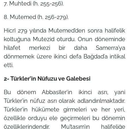
7. Muhtedi (h. 255-256).
8. Mutemed (h. 256-279).
Hicrî 279 yılında Mutemed’den sonra halifelik
koltuğuna Mutezid oturdu. Onun döneminde
hilafet merkezi bir daha Samerra’ya
dönmemek üzere ikinci defa Bağdad’a intikal
etti.
2- Türkler’in Nüfuzu ve Galebesi
Bu dönem Abbasîler’in ikinci asrı, yani
Türkler’in nüfuz asrı olarak adlandırılmaktadır.
Türkler’in hükümete girmeleri ve her yeri,
özellikle orduyu ele geçirmeleri bu dönemin
özelliklerindendir. Mu’tasım’ın halifeliğe