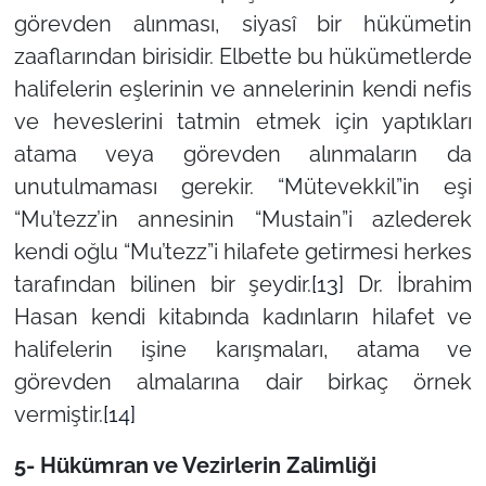
görevden alınması, siyasî bir hükümetin
zaaflarından birisidir. Elbette bu hükümetlerde
halifelerin eşlerinin ve annelerinin kendi nefis
ve heveslerini tatmin etmek için yaptıkları
atama veya görevden alınmaların da
unutulmaması gerekir. “Mütevekkil”in eşi
“Mu’tezz’in annesinin “Mustain”i azlederek
kendi oğlu “Mu’tezz”i hilafete getirmesi herkes
tarafından bilinen bir şeydir.
[13]
Dr. İbrahim
Hasan kendi kitabında kadınların hilafet ve
halifelerin işine karışmaları, atama ve
görevden almalarına dair birkaç örnek
vermiştir.
[14]
5- Hükümran ve Vezirlerin Zalimliği