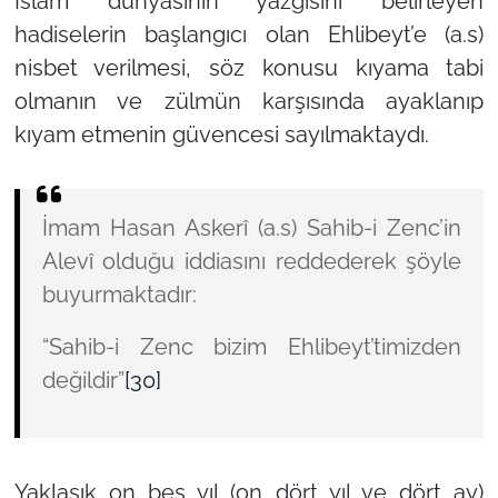
İslâm dünyasının yazgısını belirleyen
hadiselerin başlangıcı olan Ehlibeyt’e (a.s)
nisbet verilmesi, söz konusu kıyama tabi
olmanın ve zülmün karşısında ayaklanıp
kıyam etmenin güvencesi sayılmaktaydı.
İmam Hasan Askerî (a.s) Sahib-i Zenc’in
Alevî olduğu iddiasını reddederek şöyle
buyurmaktadır:
“Sahib-i Zenc bizim Ehlibeyt’timizden
değildir”
[30]
Yaklaşık on beş yıl (on dört yıl ve dört ay)