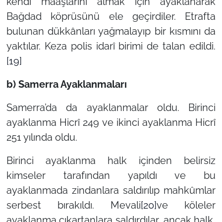
kendi maaşlarını almak için ayaklanarak
Bağdad köprüsünü ele geçirdiler. Etrafta
bulunan dükkânları yağmalayıp bir kısmını da
yaktılar. Keza polis idarî birimi de talan edildi.
[19]
b) Samerra Ayaklanmaları
Samerra’da da ayaklanmalar oldu. Birinci
ayaklanma Hicrî 249 ve ikinci ayaklanma Hicrî
251 yılında oldu.
Birinci ayaklanma halk içinden belirsiz
kimseler tarafından yapıldı ve bu
ayaklanmada zindanlara saldırılıp mahkûmlar
serbest bırakıldı. Mevali
[20]
ve köleler
ayaklanma çıkartanlara saldırdılar, ancak halk,