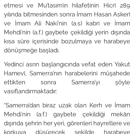
etmesi ve Mu’tasım’ın hilafetinin Hicrî 289
yılında bitmesinden sonra İmam Hasan Askerî
ve İmam Ali Naki’nin (a.s) kabri ve İmam
Mehdi’nin (a.f.) gaybete çekildiği yerin dışında
kısa süre içerisinde bozulmaya ve harabeye
dönüşmeğe başladı.
Yedinci asrın başlangıcında vefat eden Yakut
Hamevî, Samerra’nın harabelerini müşahede
ettikten sonra Samerra’yı şöyle
vasıflandırmaktadır:
“Samerra’dan biraz uzak olan Kerh ve İmam
Mehdi’nin (a.f.) gaybete çekildiği mekân
dışında şehrin her yeri, görenleri hayretlere ve
korkuya düşürecek şekilde harabeye