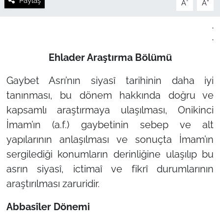
Paylaş
-
+
A
A
.
.
Ehlader Araştırma Bölümü
Gaybet Asrı’nın siyasî tarihinin daha iyi
tanınması, bu dönem hakkında doğru ve
kapsamlı araştırmaya ulaşılması, Onikinci
İmam’ın (a.f.) gaybetinin sebep ve alt
yapılarının anlaşılması ve sonuçta İmam’ın
sergilediği konumların derinliğine ulaşılıp bu
asrın siyasî, ictimaî ve fikrî durumlarının
araştırılması zaruridir.
Abbasîler Dönemi