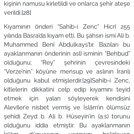
kişinin namusu kirletildi ve onlarca şehir ateşe
verildi.
[28]
Kıyamının önderi “Sahib-i Zenc” Hicrî 255
yılında Basra’da kıyam etti. Bu şahsın ismi Ali b.
Muhammed Benî Abdulkays’tır. Bazıları bu
ayaklanmanın önderinin aslî isminin “Behbud”
olduğunu; “Rey” şehrinin çevresindeki
“Verze’nin” köyüne mensup ve aslının İranlı
olduğunu kabul etmişlerdir.
[29]
Sahib-i Zenc,
kitlelerin dikkatini celp edip kıyamını teyid
etmek için yalan söyleyerek kendisini
Alevîler’e nisbet vermiş ve İslâm’ın ölümsüz
şehidi Zeyd b. Ali b. Hüseyin’in (a.s) torunu
olduğunu iddia etmiştir. Bu ayaklanmanın