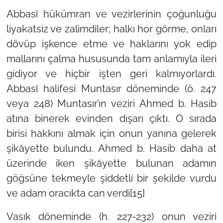
Abbasî hükümran ve vezirlerinin çoğunluğu
liyakatsiz ve zalimdiler; halkı hor görme, onları
dövüp işkence etme ve haklarını yok edip
mallarını çalma hususunda tam anlamıyla ileri
gidiyor ve hiçbir işten geri kalmıyorlardı.
Abbasî halifesi Muntasır döneminde (ö. 247
veya 248) Muntasır’ın veziri Ahmed b. Hasib
atına binerek evinden dışarı çıktı. O sırada
birisi hakkını almak için onun yanına gelerek
şikâyette bulundu. Ahmed b. Hasib daha at
üzerinde iken şikâyette bulunan adamın
göğsüne tekmeyle şiddetli bir şekilde vurdu
ve adam oracıkta can verdi
[15]
Vasık döneminde (h. 227-232) onun veziri