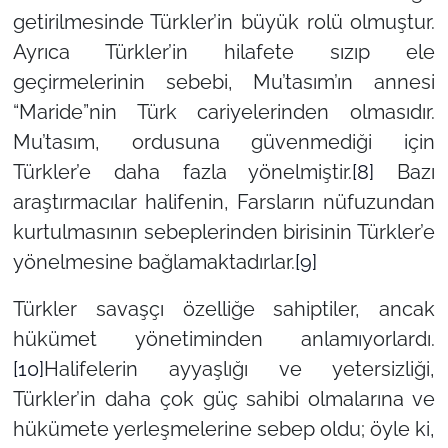
getirilmesinde Türkler’in büyük rolü olmuştur.
Ayrıca Türkler’in hilafete sızıp ele
geçirmelerinin sebebi, Mu’tasım’ın annesi
“Maride”nin Türk cariyelerinden olmasıdır.
Mu’tasım, ordusuna güvenmediği için
Türkler’e daha fazla yönelmiştir.
[8]
Bazı
araştırmacılar halifenin, Farsların nüfuzundan
kurtulmasının sebeplerinden birisinin Türkler’e
yönelmesine bağlamaktadırlar.
[9]
Türkler savaşçı özelliğe sahiptiler, ancak
hükümet yönetiminden anlamıyorlardı.
[10]
Halifelerin ayyaşlığı ve yetersizliği,
Türkler’in daha çok güç sahibi olmalarına ve
hükümete yerleşmelerine sebep oldu; öyle ki,