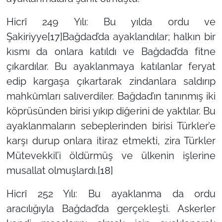
Hicrî 249 Yılı: Bu yılda ordu ve
Şakiriyye
[17]
Bağdad’da ayaklandılar; halkın bir
kısmı da onlara katıldı ve Bağdad’da fitne
çıkardılar. Bu ayaklanmaya katılanlar feryat
edip kargaşa çıkartarak zindanlara saldırıp
mahkûmları salıverdiler. Bağdad’ın tanınmış iki
köprüsünden birisi yıkıp diğerini de yaktılar. Bu
ayaklanmaların sebeplerinden birisi Türkler’e
karşı durup onlara itiraz etmekti, zira Türkler
Mütevekkil’i öldürmüş ve ülkenin işlerine
musallat olmuşlardı.
[18]
Hicrî 252 Yılı: Bu ayaklanma da ordu
aracılığıyla Bağdad’da gerçekleşti. Askerler