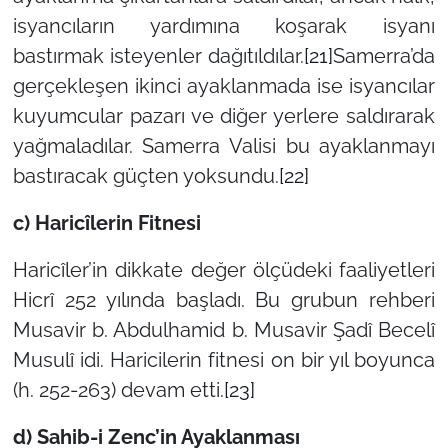
isyancıların yardımına koşarak isyanı
bastırmak isteyenler dağıtıldılar.
[21]
Samerra’da
gerçekleşen ikinci ayaklanmada ise isyancılar
kuyumcular pazarı ve diğer yerlere saldırarak
yağmaladılar. Samerra Valisi bu ayaklanmayı
bastıracak güçten yoksundu.
[22]
c) Haricîlerin Fitnesi
Haricîler’in dikkate değer ölçüdeki faaliyetleri
Hicrî 252 yılında başladı. Bu grubun rehberi
Musavir b. Abdulhamid b. Musavir Şadî Becelî
Musulî idi. Haricilerin fitnesi on bir yıl boyunca
(h. 252-263) devam etti.
[23]
d) Sahib-i Zenc’in Ayaklanması