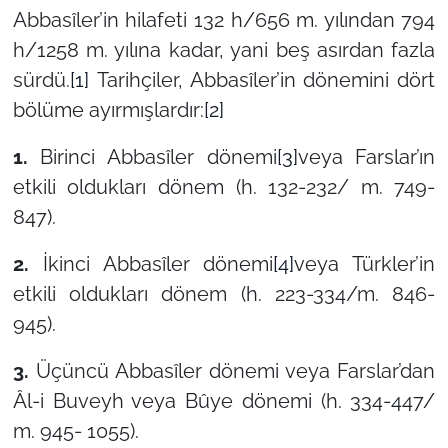
Abbasîler’in hilafeti 132 h/656 m. yılından 794
h/1258 m. yılına kadar, yani beş asırdan fazla
sürdü.
[1]
Tarihçiler, Abbasîler’in dönemini dört
bölüme ayırmışlardır:
[2]
1.
Birinci Abbasîler dönemi
[3]
veya Farslar’ın
etkili oldukları dönem (h. 132-232/ m. 749-
847).
2.
İkinci Abbasîler dönemi
[4]
veya Türkler’in
etkili oldukları dönem (h. 223-334/m. 846-
945).
3.
Üçüncü Abbasîler dönemi veya Farslar’dan
Âl-i Buveyh veya Bûye dönemi (h. 334-447/
m. 945- 1055).