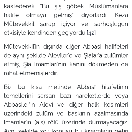
kastederek “Bu şiş göbek Müslümanlara
halife olmaya gelmiş” diyorlardı. Keza
Mütevekkil şarap içiyor ve sarhoşluğun
etkisiyle kendinden geçiyordu.
[42]
Mütevekkil’in dışında diğer Abbasî halifeleri
de aynı şekilde Alevîler’e ve Şialar’a zulümler
etmiş, Şia İmamları’nın kanını dökmeden de
rahat etmemişlerdir.
Biz bu kısa metinde Abbasî hilafetinin
temellerini sarsan bazı hareketlerde veya
Abbasîler’in Alevî ve diğer halk kesimleri
üzerindeki zulüm ve baskının azalmasında
İmamlar’ın (a.s) rölü üzerinde durmayacağız.
Aynı şekilde söz konusu bu kıyamların getiri