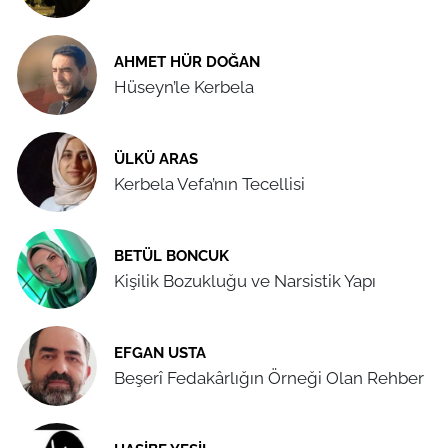
AHMET HÜR DOĞAN
Hüseyn’le Kerbela
ÜLKÜ ARAS
Kerbela Vefa’nın Tecellisi
BETÜL BONCUK
Kişilik Bozukluğu ve Narsistik Yapı
EFGAN USTA
Beşerî Fedakârlığın Örneği Olan Rehber