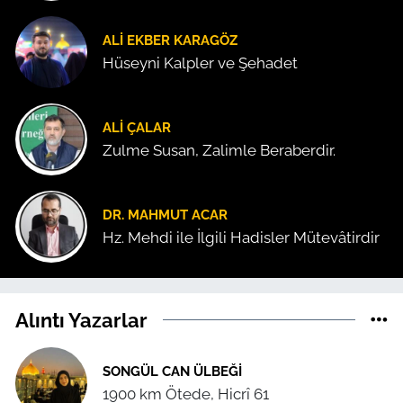
ALI EKBER KARAGÖZ
Hüseyni Kalpler ve Şehadet
ALI ÇALAR
Zulme Susan, Zalimle Beraberdir.
DR. MAHMUT ACAR
Hz. Mehdi ile İlgili Hadisler Mütevâtirdir
Alıntı Yazarlar
SONGÜL CAN ÜLBEĞI
1900 km Ötede, Hicrî 61