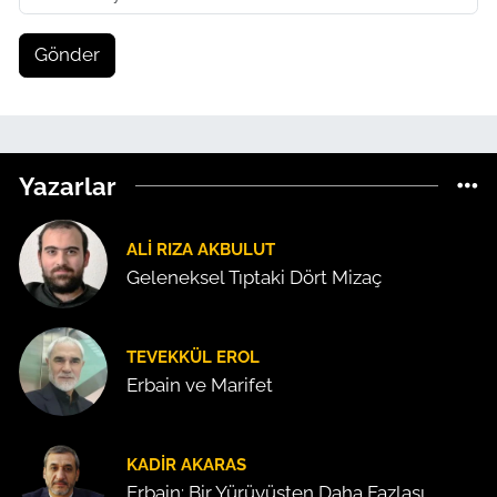
Gönder
Yazarlar
ALI RIZA AKBULUT
Geleneksel Tıptaki Dört Mizaç
TEVEKKÜL EROL
Erbain ve Marifet
KADIR AKARAS
Erbain: Bir Yürüyüşten Daha Fazlası