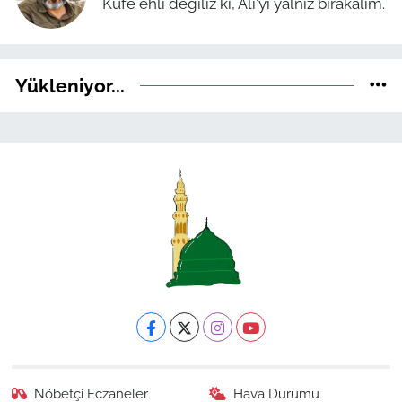
Kufe ehli değiliz ki, Ali'yi yalnız bırakalım.
Yükleniyor...
Nöbetçi Eczaneler
Hava Durumu