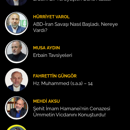
HÜRRIYET VAROL
ABD-İran Savaşı Nasıl Başladı, Nereye
Vardı?
MUSA AYDIN
Erbain Tavsiyeleri
FAHRETTIN GÜNGÖR
Hz. Muhammed (s.a.a) – 14
MEHDI AKSU
Şehit İmam Hamanei'nin Cenazesi
Ümmetin Vicdanını Konuşturdu!