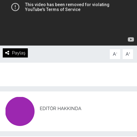
Paylaş
-
+
A
A
EDITÖR HAKKINDA