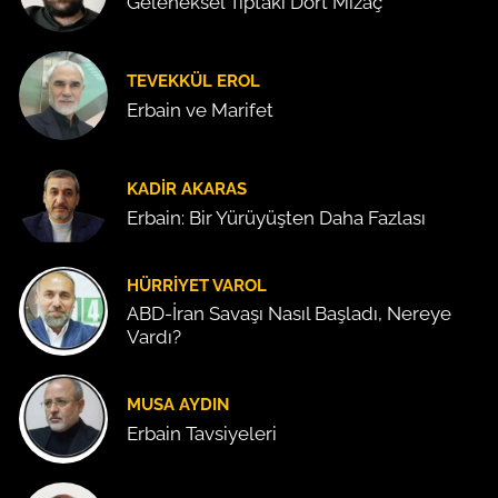
Geleneksel Tıptaki Dört Mizaç
TEVEKKÜL EROL
Erbain ve Marifet
KADIR AKARAS
Erbain: Bir Yürüyüşten Daha Fazlası
HÜRRIYET VAROL
ABD-İran Savaşı Nasıl Başladı, Nereye
Vardı?
MUSA AYDIN
Erbain Tavsiyeleri