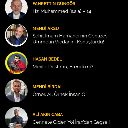
FAHRETTIN GÜNGÖR
Hz. Muhammed (s.a.a) – 14
MEHDI AKSU
Şehit İmam Hamanei'nin Cenazesi
Ümmetin Vicdanını Konuşturdu!
HASAN BEDEL
Mevla: Dost mu, Efendi mi?
MEHDI BIRDAL
Örnek Al, Örnek İnsan Ol
ALI AKIN CABA
Cennete Giden Yol İran’dan Geçse!!