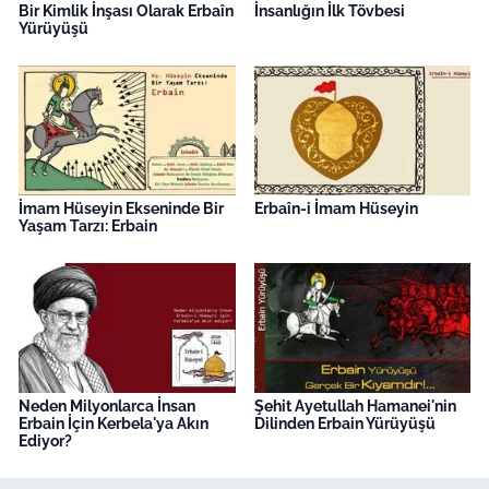
Bir Kimlik İnşası Olarak Erbaîn
İnsanlığın İlk Tövbesi
Yürüyüşü
İmam Hüseyin Ekseninde Bir
Erbaîn-i İmam Hüseyin
Yaşam Tarzı: Erbain
Neden Milyonlarca İnsan
Şehit Ayetullah Hamanei'nin
Erbain İçin Kerbela'ya Akın
Dilinden Erbain Yürüyüşü
Ediyor?