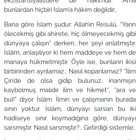
ekzistansiyalistlere de hâkimdir. Ama
bunlardan hiçbiri İslam’a hâkim değildir…
Bana göre İslam şudur: Allah’ın Resulü,
“Yarın
ölecekmiş gibi ahirete, hiç ölmeyecekmiş gibi
dünyaya çalışın”
derken, her şeyi anlatmıştır.
İslâm, anlaşılıyor ki hem maddeye ve hem de
manaya hükmetmiştir. Öyle ise, bunların ikisi
birbirinden ayrılamaz… Nasıl koparılamaz?
“İlim
Çin’de de olsa gidip bulunuz, inanmışın
kaybolmuş malıdır ilim ve hikmet“
,
“ara ve
bul!”
diyor İslâm. İlmin ve çalışmanın burada
sınırı yoktur. İslâm, dünyayı sarsan bu iki
hadiseye sınır koymadığına göre, dünyayı
sarsmıştır. Nasıl sarsmıştır?.. Getirdiği sistemle.