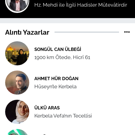
Hz. Mehdi ile İlgili Hadisler Mütevâtirdir
Alıntı Yazarlar
SONGÜL CAN ÜLBEĞI
1900 km Ötede, Hicrî 61
AHMET HÜR DOĞAN
Hüseyn’le Kerbela
ÜLKÜ ARAS
Kerbela Vefa’nın Tecellisi