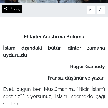
Paylaş
-
+
A
A
.
.
Ehlader Araştırma Bölümü
İslam dışındaki bütün dinler zamana
uyduruldu
Roger Garaudy
Fransız düşünür ve yazar
Evet, bugün ben Müslümanım…
“Niçin İslâm’ı
seçtiniz?”
diyorsunuz, İslam’ı seçmekle çağı
seçtim.