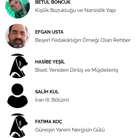
BETÜL BONCUK
Kişilik Bozukluğu ve Narsistik Yapı
EFGAN USTA
Beşerî Fedakârlığın Örneği Olan Rehber
HASIBE YEŞIL
Biset; Yeniden Diriliş ve Müjdeleniş
SALIH KUL
İran (II. Bölüm)
FATIMA KOÇ
Güneşin Yareni Nergisin Gülü