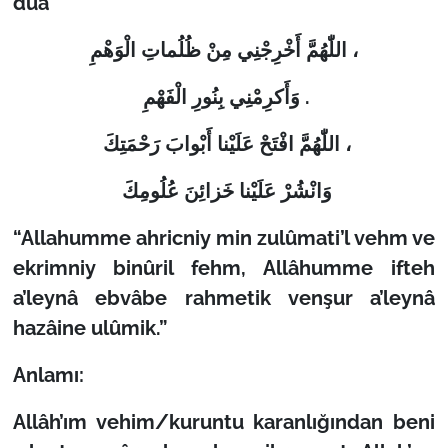
dua
اللّٰهُمَّ أَخْرِجْنِي مِنْ ظُلُماتِ الْوَهْمِ ،
وَأَكرِمْنِي بِنُورِ الْفَهْمِ .
اللّٰهُمَّ افْتَحْ عَلَيْنا أَبْوابَ رَحْمَتِكَ ،
وَانْشُرْ عَلَيْنا خَزائِنَ عُلُومِكَ
“Allahumme ahricniy min zulûmati’l vehm ve
ekrimniy binûril fehm, Allâhumme ifteh
a’leynâ ebvâbe rahmetik venşur a’leynâ
hazâine ulûmik.”
Anlamı:
Allâh’ım vehim/kuruntu karanlığından beni