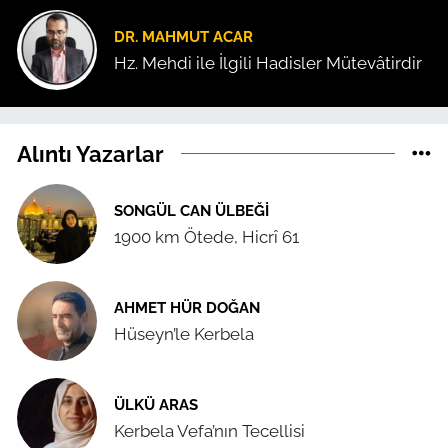
DR. MAHMUT ACAR
Hz. Mehdi ile İlgili Hadisler Mütevâtirdir
Alıntı Yazarlar
SONGÜL CAN ÜLBEĞI
1900 km Ötede, Hicrî 61
AHMET HÜR DOĞAN
Hüseyn’le Kerbela
ÜLKÜ ARAS
Kerbela Vefa’nın Tecellisi