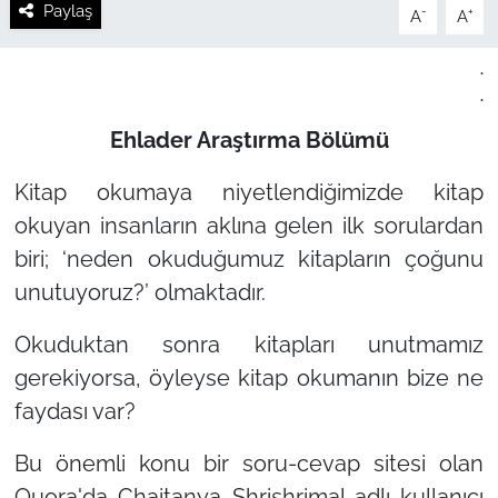
Paylaş
-
+
A
A
.
.
Ehlader Araştırma Bölümü
Kitap okumaya niyetlendiğimizde kitap
okuyan insanların aklına gelen ilk sorulardan
biri; ‘neden okuduğumuz kitapların çoğunu
unutuyoruz?’ olmaktadır.
Okuduktan sonra kitapları unutmamız
gerekiyorsa, öyleyse kitap okumanın bize ne
faydası var?
Bu önemli konu bir soru-cevap sitesi olan
Quora'da Chaitanya Shrishrimal adlı kullanıcı