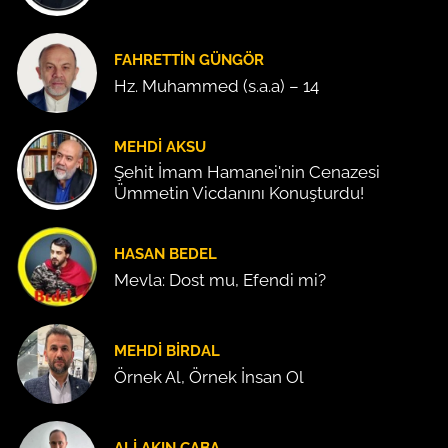
FAHRETTIN GÜNGÖR
Hz. Muhammed (s.a.a) – 14
MEHDI AKSU
Şehit İmam Hamanei'nin Cenazesi
Ümmetin Vicdanını Konuşturdu!
HASAN BEDEL
Mevla: Dost mu, Efendi mi?
MEHDI BIRDAL
Örnek Al, Örnek İnsan Ol
ALI AKIN CABA