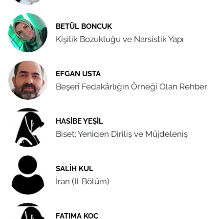
BETÜL BONCUK
Kişilik Bozukluğu ve Narsistik Yapı
EFGAN USTA
Beşerî Fedakârlığın Örneği Olan Rehber
HASIBE YEŞIL
Biset; Yeniden Diriliş ve Müjdeleniş
SALIH KUL
İran (II. Bölüm)
FATIMA KOÇ