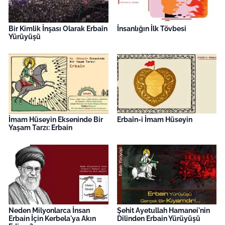
Bir Kimlik İnşası Olarak Erbaîn
İnsanlığın İlk Tövbesi
Yürüyüşü
İmam Hüseyin Ekseninde Bir
Erbaîn-i İmam Hüseyin
Yaşam Tarzı: Erbain
Neden Milyonlarca İnsan
Şehit Ayetullah Hamanei'nin
Erbain İçin Kerbela'ya Akın
Dilinden Erbain Yürüyüşü