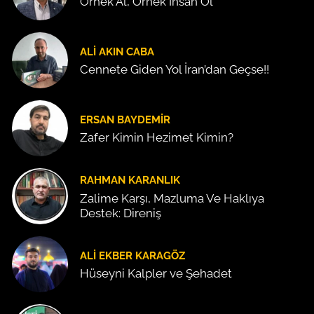
Örnek Al, Örnek İnsan Ol
ALI AKIN CABA
Cennete Giden Yol İran’dan Geçse!!
ERSAN BAYDEMIR
Zafer Kimin Hezimet Kimin?
RAHMAN KARANLIK
Zalime Karşı, Mazluma Ve Haklıya
Destek: Direniş
ALI EKBER KARAGÖZ
Hüseyni Kalpler ve Şehadet