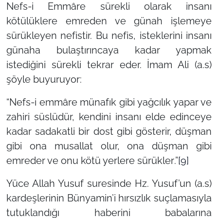
Nefs-i Emmâre sürekli olarak insanı
kötülüklere emreden ve günah işlemeye
sürükleyen nefistir. Bu nefis, isteklerini insanı
günaha bulaştırıncaya kadar yapmak
istediğini sürekli tekrar eder. İmam Ali (a.s)
şöyle buyuruyor:
“
Nefs-i emmâre münafık gibi yağcılık yapar ve
zahiri süslüdür, kendini insanı elde edinceye
kadar sadakatli bir dost gibi gösterir, düşman
gibi ona musallat olur, ona düşman gibi
emreder ve onu kötü yerlere sürükler
.”
[9]
Yüce Allah Yusuf suresinde Hz. Yusuf’un (a.s)
kardeşlerinin Bünyamin’i hırsızlık suçlamasıyla
tutuklandığı haberini babalarına