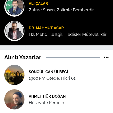
ALI ÇALAR
Zulme Susan, Zalimle Beraberdir.
DR. MAHMUT ACAR
Hz. Mehdi ile İlgili Hadisler Mütevâtirdir
Alıntı Yazarlar
SONGÜL CAN ÜLBEĞI
1900 km Ötede, Hicrî 61
AHMET HÜR DOĞAN
Hüseyn’le Kerbela