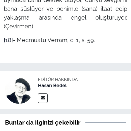
uymada bana destek oluyor
,
dünya sevgisini
bana süslüyor
ve benimle (sana) itaat edip
yaklaşma arasında engel oluşturuyor.
(Çevirmen)
[18]
- Mecmuatu Verram, c. 1, s. 59.
EDITÖR HAKKINDA
Hasan Bedel
Bunlar da ilginizi çekebilir