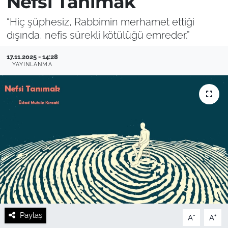
Nefsi Tanımak
“Hiç şüphesiz, Rabbimin merhamet ettiği
dışında, nefis sürekli kötülüğü emreder.”
17.11.2025 - 14:28
YAYINLANMA
Paylaş
-
+
A
A