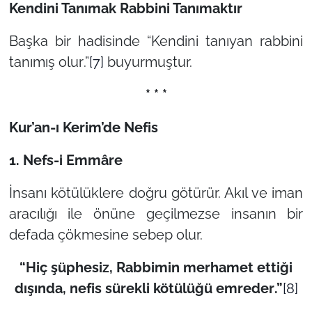
Kendini Tanımak Rabbini Tanımaktır
Başka bir hadisinde “
Kendini tanıyan rabbini
tanımış olur
.”
[7]
buyurmuştur.
* * *
Kur’an-ı Kerim’de Nefis
1.
Nefs-i Emmâre
İnsanı kötülüklere doğru götürür. Akıl ve iman
aracılığı ile önüne geçilmezse insanın bir
defada çökmesine sebep olur.
“
Hiç şüphesiz, Rabbimin merhamet ettiği
dışında, nefis sürekli kötülüğü emreder
.”
[8]