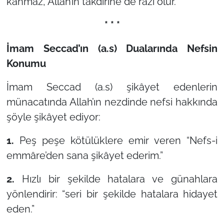
kanmaz, Allah’ın takdirine de razı olur.
* * *
İmam Seccad’ın (a.s) Dualarında Nefsin
Konumu
İmam Seccad (a.s) şikâyet edenlerin
münacatında Allah’ın nezdinde nefsi hakkında
şöyle şikâyet ediyor:
1.
Peş peşe kötülüklere emir veren “
Nefs-i
emmâre’den sana şikâyet ederim
.”
2.
Hızlı bir şekilde hatalara ve günahlara
yönlendirir: “
seri bir şekilde hatalara hidayet
eden
.”