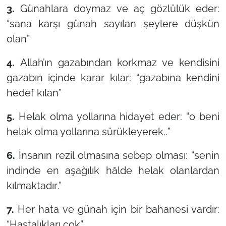
3.
Günahlara doymaz ve aç gözlülük eder:
“
sana karşı günah sayılan şeylere düşkün
olan
”
4.
Allah’ın gazabından korkmaz ve kendisini
gazabın içinde karar kılar: “
gazabına kendini
hedef kılan
”
5.
Helak olma yollarına hidayet eder: “
o beni
helak olma yollarına sürükleyerek..
”
6.
İnsanın rezil olmasına sebep olması: “
senin
indinde en aşağılık hâlde helak olanlardan
kılmaktadır
.”
7.
Her hata ve günah için bir bahanesi vardır:
“
Hastalıkları çok
”