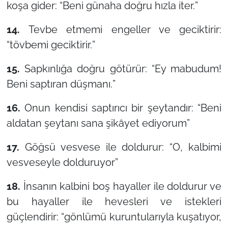
koşa gider: “
Beni günaha doğru hızla iter.
”
14.
Tevbe etmemi engeller ve geciktirir:
“
tövbemi geciktirir.
”
15.
Sapkınlığa doğru götürür: “
Ey mabudum!
Beni saptıran düşmanı.
”
16.
Onun kendisi saptırıcı bir şeytandır: “
Beni
aldatan şeytanı sana şikâyet ediyorum
”
17.
Göğsü vesvese ile doldurur: “
O, kalbimi
vesveseyle dolduruyor
”
18.
İnsanın kalbini boş hayaller ile doldurur ve
bu hayaller ile hevesleri ve istekleri
güçlendirir: “
gönlümü kuruntularıyla kuşatıyor,