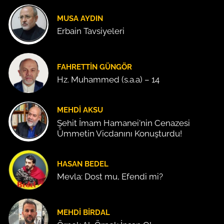
MUSA AYDIN
Erbain Tavsiyeleri
FAHRETTIN GÜNGÖR
Hz. Muhammed (s.a.a) – 14
MEHDI AKSU
Şehit İmam Hamanei'nin Cenazesi
Ümmetin Vicdanını Konuşturdu!
HASAN BEDEL
Mevla: Dost mu, Efendi mi?
MEHDI BIRDAL