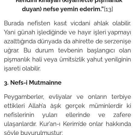
“
Kendini kınayan (kıyamette pişmanlık
duyan) nefse yemin ederim
.”
[13]
Burada nefisten kasıt vicdani ahlak olabilir.
Yani günah işlediğinde ve hayır işleri yapmayı
azalttığında dünyada da ahirette de serzenişe
uğrar. Bu durum tevbenin başlangıcı olan
pişmanlık hali veya ümitsizlik yahut yenilginin
işareti olabilir.
3.
Nefs-i Mutmainne
Peygamberler, evliyalar ve onların terbiye
ettikleri Allah’a âşık gerçek müminlerdir ki
nefislerinin yuları ellerinde ve zafere
ulaşanlardır. Kur’an-ı Kerim’de onlar hakkında
şöyle buyurulmuştur: