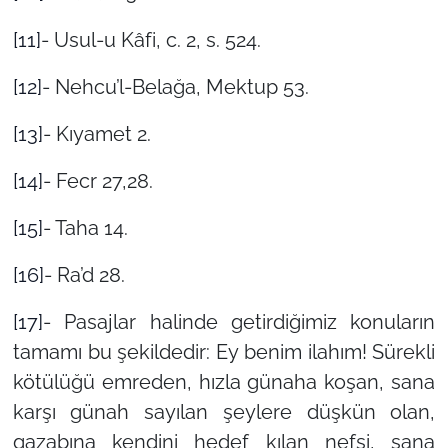
[11]
- Usul-u Kâfi, c. 2, s. 524.
[12]
- Nehcu’l-Belağa, Mektup 53.
[13]
- Kıyamet 2.
[14]
- Fecr 27,28.
[15]
- Taha 14.
[16]
- Ra’d 28.
[17]
- Pasajlar halinde getirdiğimiz konuların
tamamı bu şekildedir: Ey benim ilahım! Sürekli
kötülüğü emreden, hızla günaha koşan, sana
karşı günah sayılan şeylere düşkün olan,
gazabına kendini hedef kılan nefsi, sana