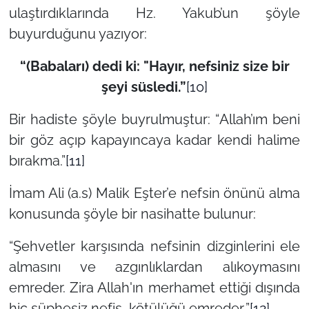
ulaştırdıklarında Hz. Yakub’un şöyle
buyurduğunu yazıyor:
“(Babaları) dedi ki: "Hayır, nefsiniz size bir
şeyi süsledi.”
[10]
Bir hadiste şöyle buyrulmuştur: “
Allah’ım beni
bir göz açıp kapayıncaya kadar kendi halime
bırakma
.”
[11]
İmam Ali (a.s) Malik Eşter’e nefsin önünü alma
konusunda şöyle bir nasihatte bulunur:
“
Şehvetler karşısında nefsinin dizginlerini ele
almasını ve azgınlıklardan alıkoymasını
emreder. Zira Allah'ın merhamet ettiği dışında
hiç şüphesiz nefis, kötülüğü emreder.
”
[12]