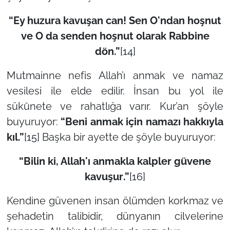
“
Ey huzura kavuşan can! Sen O'ndan hoşnut
ve O da senden hoşnut olarak Rabbine
dön
.”
[14]
Mutmainne nefis Allah’ı anmak ve namaz
vesilesi ile elde edilir. İnsan bu yol ile
sükûnete ve rahatlığa varır. Kur’an şöyle
buyuruyor:
“B
eni anmak için namazı hakkıyla
kıl
.”
[15]
Başka bir ayette de şöyle buyuruyor:
“
Bilin ki, Allah'ı anmakla kalpler güvene
kavuşur
.”
[16]
Kendine güvenen insan ölümden korkmaz ve
şehadetin talibidir, dünyanın cilvelerine