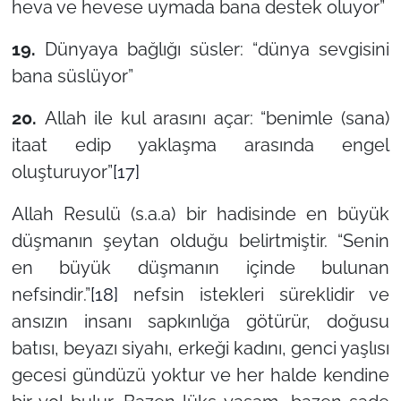
heva ve hevese uymada bana destek oluyor
”
19.
Dünyaya bağlığı süsler: “
dünya sevgisini
bana süslüyor
”
20.
Allah ile kul arasını açar: “
benimle (sana)
itaat edip yaklaşma arasında engel
oluşturuyor
”
[17]
Allah Resulü (s.a.a) bir hadisinde en büyük
düşmanın şeytan olduğu belirtmiştir. “
Senin
en büyük düşmanın içinde bulunan
nefsindir
.”
[18]
nefsin istekleri süreklidir ve
ansızın insanı sapkınlığa götürür, doğusu
batısı, beyazı siyahı, erkeği kadını, genci yaşlısı
gecesi gündüzü yoktur ve her halde kendine