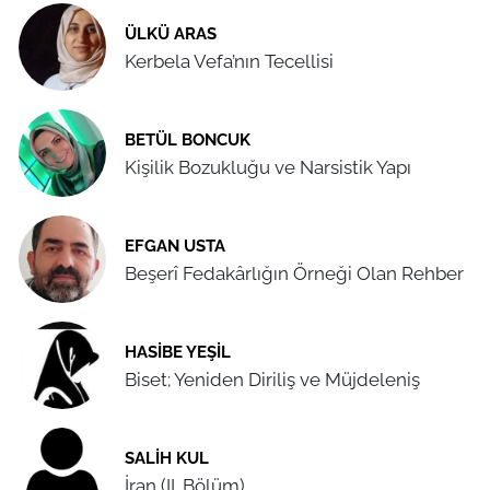
ÜLKÜ ARAS
Kerbela Vefa’nın Tecellisi
BETÜL BONCUK
Kişilik Bozukluğu ve Narsistik Yapı
EFGAN USTA
Beşerî Fedakârlığın Örneği Olan Rehber
HASIBE YEŞIL
Biset; Yeniden Diriliş ve Müjdeleniş
SALIH KUL
İran (II. Bölüm)