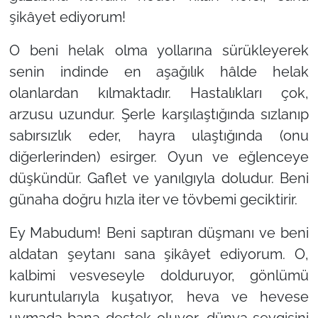
şikâyet ediyorum!
O beni helak olma yollarına sürükleyerek
senin indinde en aşağılık hâlde helak
olanlardan kılmaktadır.
Hastalıkları çok
,
arzusu uzundur. Şerle karşılaştığında sızlanıp
sabırsızlık eder, hayra ulaştığında (onu
diğerlerinden) esirger. Oyun ve eğlenceye
düşkündür.
Gaflet ve yanılgıyla doludur
. Beni
günaha doğru hızla iter ve tövbemi geciktirir.
Ey Mabudum! Beni saptıran düşmanı ve
beni
aldatan şeytanı sana şikâyet ediyorum
.
O,
kalbimi vesveseyle dolduruyor
,
gönlümü
kuruntularıyla kuşatıyor, heva ve hevese