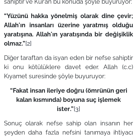
sahiptir ve Kur’an bu konuda şöyle buyuruyor:
“
Yüzünü hakka yönelmiş olarak dine çevir;
Allah'ın insanları üzerine yaratmış olduğu
yaratışına. Allah'ın yaratışında bir değişiklik
olmaz
.”
[2]
Diğer taraftan da isyan eden bir nefse sahiptir
ki onu kötülüklere davet eder. Allah (c.c)
Kıyamet suresinde şöyle buyuruyor:
“
Fakat insan ileriye doğru (ömrünün geri
kalan kısmında) boyuna suç işlemek
ister
.”
[3]
Sonuç olarak nefse sahip olan insanın her
şeyden daha fazla nefsini tanımaya ihtiyacı