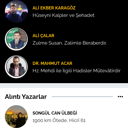
ALI EKBER KARAGÖZ
Hüseyni Kalpler ve Şehadet
ALI ÇALAR
Zulme Susan, Zalimle Beraberdir.
DR. MAHMUT ACAR
Hz. Mehdi ile İlgili Hadisler Mütevâtirdir
Alıntı Yazarlar
SONGÜL CAN ÜLBEĞI
1900 km Ötede, Hicrî 61