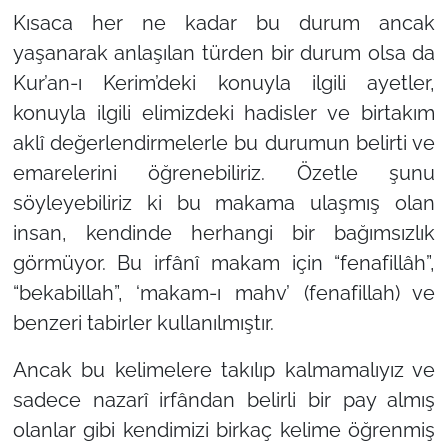
Kısaca her ne kadar bu durum ancak
yaşanarak anlaşılan türden bir durum olsa da
Kur’an-ı Kerim’deki konuyla ilgili ayetler,
konuyla ilgili elimizdeki hadisler ve birtakım
aklî değerlendirmelerle bu durumun belirti ve
emarelerini öğrenebiliriz. Özetle şunu
söyleyebiliriz ki bu makama ulaşmış olan
insan, kendinde herhangi bir bağımsızlık
görmüyor. Bu irfânî makam için “fenafillâh”,
“bekabillah”, ‘makam-ı mahv’ (fenafillah) ve
benzeri tabirler kullanılmıştır.
Ancak bu kelimelere takılıp kalmamalıyız ve
sadece nazarî irfândan belirli bir pay almış
olanlar gibi kendimizi birkaç kelime öğrenmiş