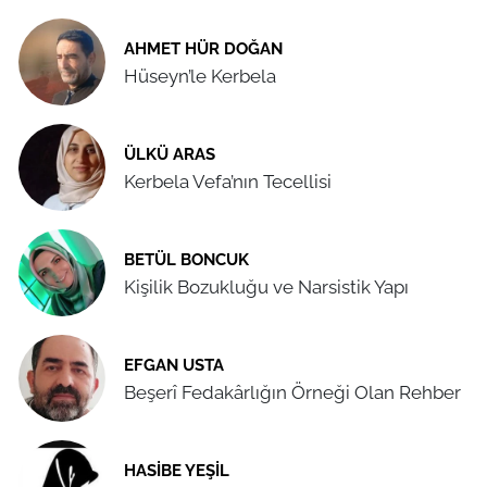
AHMET HÜR DOĞAN
Hüseyn’le Kerbela
ÜLKÜ ARAS
Kerbela Vefa’nın Tecellisi
BETÜL BONCUK
Kişilik Bozukluğu ve Narsistik Yapı
EFGAN USTA
Beşerî Fedakârlığın Örneği Olan Rehber
HASIBE YEŞIL