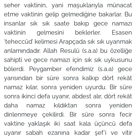
seher vaktinin, yani maşuklarıyla münacat
etme vaktinin gelip gelmediğine bakarlar. Bu
insanlar sık sık saate bakıp gece namazı
vaktinin gelmesini beklerler. Esasen
‘teheccüd’ kelimesi Arapçada sık sık uyanmak
anlamındadır. Allah Resulü (s.a.a) bu özelliğe
sahipti ve gece namazı için sık sık uykusunu
bölerdi. Peygamber efendimiz (s.a.a) gece
yarısından bir süre sonra kalkıp dört rekât
namaz kılar, sonra yeniden uyurdu. Bir süre
sonra ikinci defa uyanır, abdest alır, dört rekât
daha namaz kıldıktan sonra yeniden
dinlenmeye çekilirdi. Bir süre sonra fecir
vaktine yaklaşık iki saat kala üçüncü defa
uyanır sabah ezanına kadar şef’i ve vitir