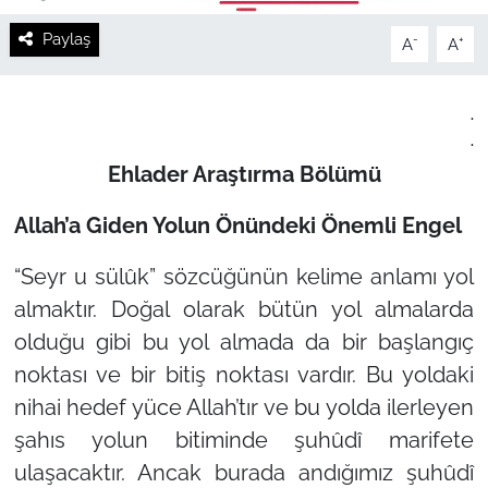
Paylaş
-
+
A
A
.
.
Ehlader Araştırma Bölümü
Allah’a Giden Yolun Önündeki Önemli Engel
“Seyr u sülûk”
sözcüğünün kelime anlamı yol
almaktır. Doğal olarak bütün yol almalarda
olduğu gibi bu yol almada da bir başlangıç
noktası ve bir bitiş noktası vardır. Bu yoldaki
nihai hedef yüce Allah’tır ve bu yolda ilerleyen
şahıs yolun bitiminde şuhûdî marifete
ulaşacaktır. Ancak burada andığımız şuhûdî