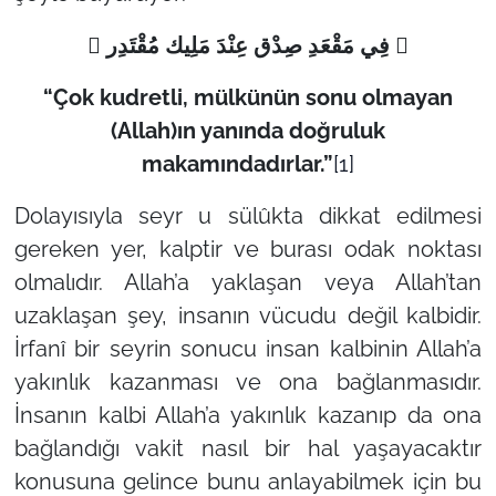
 فِي مَقْعَدِ صِدْق عِنْدَ مَلِيك مُقْتَدِر 
“Çok kudretli, mülkünün sonu olmayan
(Allah)ın yanında doğruluk
makamındadırlar.”
[1]
Dolayısıyla seyr u sülûkta dikkat edilmesi
gereken yer, kalptir ve burası odak noktası
olmalıdır. Allah’a yaklaşan veya Allah’tan
uzaklaşan şey, insanın vücudu değil kalbidir.
İrfanî bir seyrin sonucu insan kalbinin Allah’a
yakınlık kazanması ve ona bağlanmasıdır.
İnsanın kalbi Allah’a yakınlık kazanıp da ona
bağlandığı vakit nasıl bir hal yaşayacaktır
konusuna gelince bunu anlayabilmek için bu