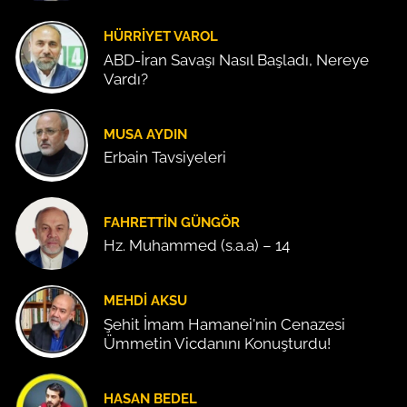
HÜRRIYET VAROL
ABD-İran Savaşı Nasıl Başladı, Nereye
Vardı?
MUSA AYDIN
Erbain Tavsiyeleri
FAHRETTIN GÜNGÖR
Hz. Muhammed (s.a.a) – 14
MEHDI AKSU
Şehit İmam Hamanei'nin Cenazesi
Ümmetin Vicdanını Konuşturdu!
HASAN BEDEL