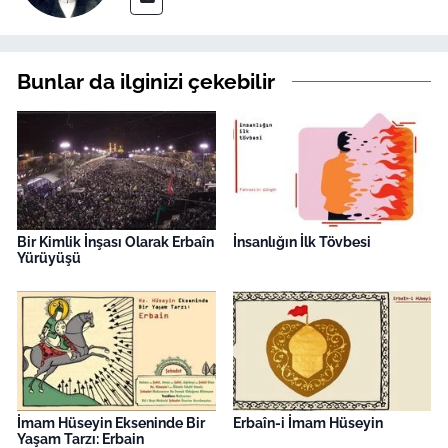
Bunlar da ilginizi çekebilir
Bir Kimlik İnşası Olarak Erbaîn
İnsanlığın İlk Tövbesi
Yürüyüşü
İmam Hüseyin Ekseninde Bir
Erbaîn-i İmam Hüseyin
Yaşam Tarzı: Erbain