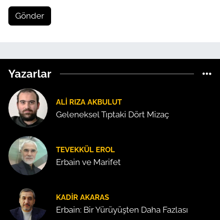
Gönder
Yazarlar
ALI RIZA AKBULUT
Geleneksel Tıptaki Dört Mizaç
TEVEKKÜL EROL
Erbain ve Marifet
KADIR AKARAS
Erbain: Bir Yürüyüşten Daha Fazlası