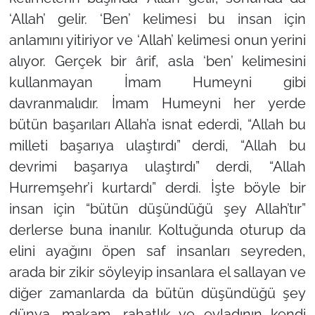
‘Allah’ gelir. ‘Ben’ kelimesi bu insan için
anlamını yitiriyor ve ‘Allah’ kelimesi onun yerini
alıyor. Gerçek bir ârif, asla ‘ben’ kelimesini
kullanmayan İmam Humeyni gibi
davranmalıdır. İmam Humeyni her yerde
bütün başarıları Allah’a isnat ederdi, “Allah bu
milleti başarıya ulaştırdı” derdi, “Allah bu
devrimi başarıya ulaştırdı” derdi, “Allah
Hurremşehr’i kurtardı” derdi. İşte böyle bir
insan için “bütün düşündüğü şey Allah’tır”
derlerse buna inanılır. Koltuğunda oturup da
elini ayağını öpen saf insanları seyreden,
arada bir zikir söyleyip insanlara el sallayan ve
diğer zamanlarda da bütün düşündüğü şey
dünya, makam, rahatlık ve evladının kendi