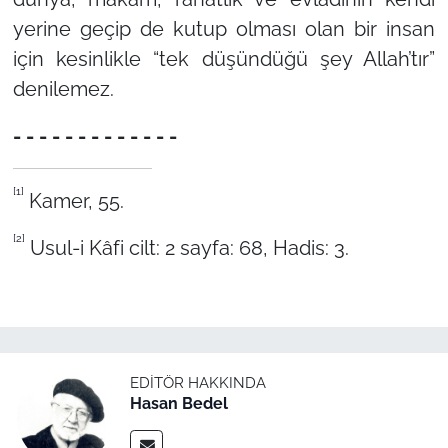
yerine geçip de kutup olması olan bir insan
için kesinlikle “tek düşündüğü şey Allah’tır”
denilemez.
- - - - - - - - - - - - -
[1]
Kamer, 55.
[2]
Usul-i Kâfi cilt: 2 sayfa: 68, Hadis: 3.
EDITÖR HAKKINDA
Hasan Bedel