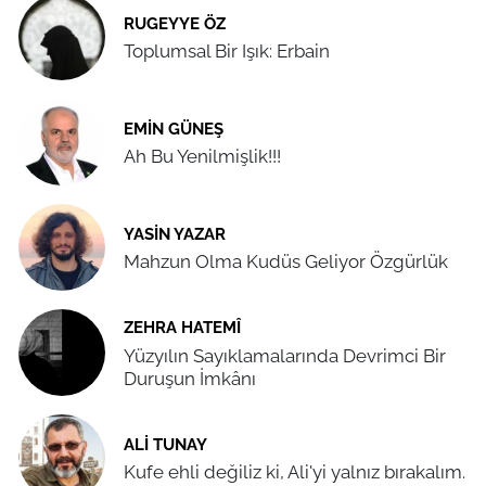
RUGEYYE ÖZ
Toplumsal Bir Işık: Erbain
EMIN GÜNEŞ
Ah Bu Yenilmişlik!!!
YASIN YAZAR
Mahzun Olma Kudüs Geliyor Özgürlük
ZEHRA HATEMÎ
Yüzyılın Sayıklamalarında Devrimci Bir
Duruşun İmkânı
ALI TUNAY
Kufe ehli değiliz ki, Ali'yi yalnız bırakalım.