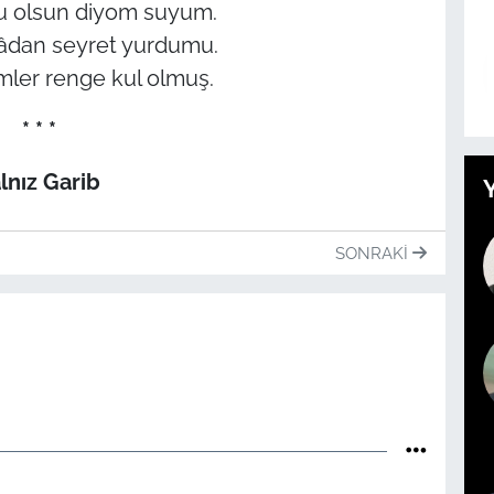
u olsun diyom suyum.
lâdan seyret yurdumu.
imler renge kul olmuş.
* * *
lnız Garib
SONRAKI