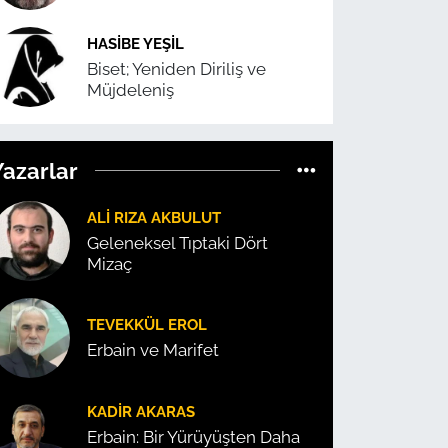
HASIBE YEŞIL
Biset; Yeniden Diriliş ve
Müjdeleniş
Yazarlar
ALI RIZA AKBULUT
Geleneksel Tıptaki Dört
Mizaç
TEVEKKÜL EROL
Erbain ve Marifet
KADIR AKARAS
Erbain: Bir Yürüyüşten Daha