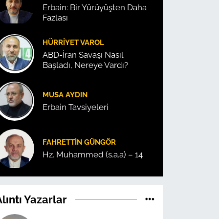
Erbain: Bir Yürüyüşten Daha
Fazlası
HÜRRIYET VAROL
ABD-İran Savaşı Nasıl
Başladı, Nereye Vardı?
MUSA AYDIN
Erbain Tavsiyeleri
FAHRETTIN GÜNGÖR
Hz. Muhammed (s.a.a) – 14
lıntı Yazarlar