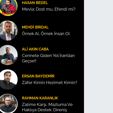
HASAN BEDEL
Mevla: Dost mu, Efendi mi?
MEHDI BIRDAL
Örnek Al, Örnek İnsan Ol
ALI AKIN CABA
Cennete Giden Yol İran’dan
Geçse!!
ERSAN BAYDEMIR
Zafer Kimin Hezimet Kimin?
RAHMAN KARANLIK
Zalime Karşı, Mazluma Ve
Haklıya Destek: Direniş