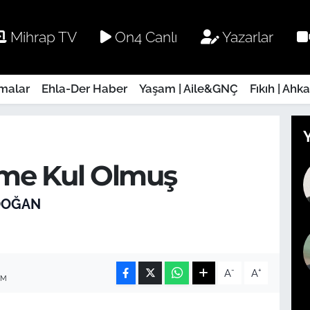
Mihrap TV
On4 Canlı
Yazarlar
rmalar
Ehla-Der Haber
Yaşam | Aile&GNÇ
Fıkıh | Ahk
me Kul Olmuş
DOĞAN
-
+
A
A
IM