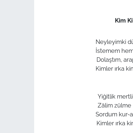
Kim K
Neyleyimki d
İstemem hem 
Dolaştım, ar
Kimler ırka k
Yiğitlik mert
Zâlim zûlme k
Sordum kur-an'
Kimler ırka k