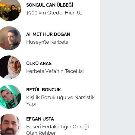
SONGÜL CAN ÜLBEĞI
1900 km Ötede, Hicrî 61
AHMET HÜR DOĞAN
Hüseyn’le Kerbela
ÜLKÜ ARAS
Kerbela Vefa’nın Tecellisi
BETÜL BONCUK
Kişilik Bozukluğu ve Narsistik
Yapı
EFGAN USTA
Beşerî Fedakârlığın Örneği
Olan Rehber