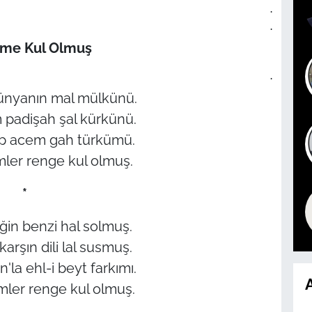
.
.
ime Kul Olmuş
.
ünyanın mal mülkünü.
padişah şal kürkünü.
ap acem gah türkümü.
imler renge kul olmuş.
*
liğin benzi hal solmuş.
arşın dili lal susmuş.
la ehl-i beyt farkımı.
A
imler renge kul olmuş.