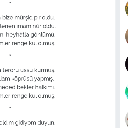
*
bize mürşid pir oldu.
enen imam nûr oldu.
ni heyhâtla gönlümü.
imler renge kul olmuş.
*
 terörü üssü kurmuş.
tliam köprüsü yapmış.
meded bekler halkımı.
imler renge kul olmuş.
*
geldim gidiyom duyun.