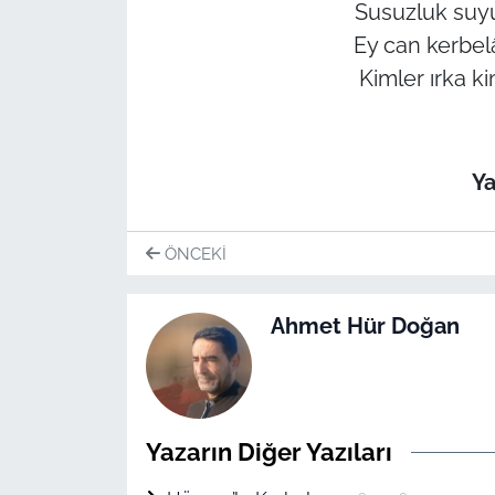
Susuzluk suy
Ey can kerbe
Kimler ırka k
Ya
ÖNCEKI
Ahmet Hür Doğan
Yazarın Diğer Yazıları