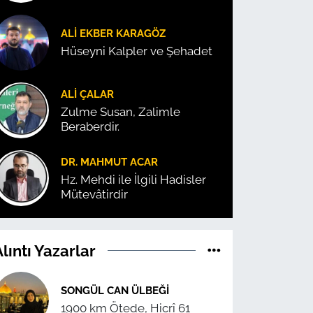
ALI EKBER KARAGÖZ
Hüseyni Kalpler ve Şehadet
ALI ÇALAR
Zulme Susan, Zalimle
Beraberdir.
DR. MAHMUT ACAR
Hz. Mehdi ile İlgili Hadisler
Mütevâtirdir
lıntı Yazarlar
SONGÜL CAN ÜLBEĞI
1900 km Ötede, Hicrî 61