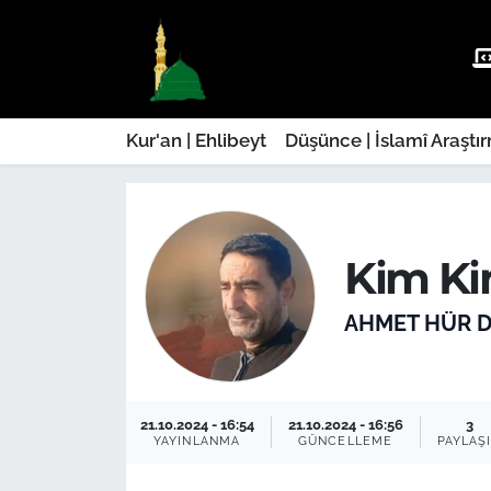
Kur'an | Ehlibeyt
Nöbetçi Eczaneler
Düşünce | İslamî Araştırmalar
Hava Durumu
Kur'an | Ehlibeyt
Düşünce | İslamî Araştı
Ehla-Der Haber
Trafik Durumu
Yaşam | Aile&GNÇ
Süper Lig Puan Durumu ve Fikstür
Kim Ki
Fıkıh | Ahkam
Tüm Manşetler
AHMET HÜR 
Son Dakika Haberleri
Haber Arşivi
21.10.2024 - 16:54
21.10.2024 - 16:56
3
YAYINLANMA
GÜNCELLEME
PAYLAŞ