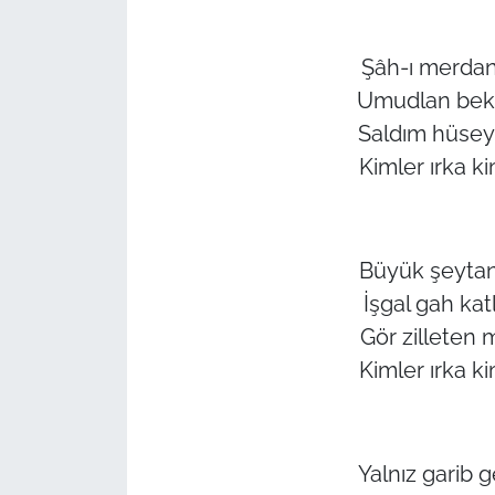
Şâh-ı merdan 
Umudlan bekl
Saldım hüsey
Kimler ırka k
Büyük şeytan
İşgal gah ka
Gör zilleten 
Kimler ırka k
Yalnız garib 