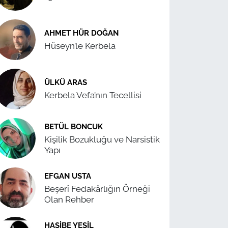
AHMET HÜR DOĞAN
Hüseyn’le Kerbela
ÜLKÜ ARAS
Kerbela Vefa’nın Tecellisi
BETÜL BONCUK
Kişilik Bozukluğu ve Narsistik
Yapı
EFGAN USTA
Beşerî Fedakârlığın Örneği
Olan Rehber
HASIBE YEŞIL