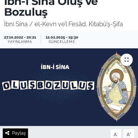
İbn-i Sina Oluş ve
Bozuluş
İbni Sina / el-Kevn ve’l Fesâd, Kitabü’ş-Şifa
27.10.2022 - 20:21
12.02.2025 - 19:30
YAYINLANMA
GÜNCELLEME
Paylaş
-
+
A
A