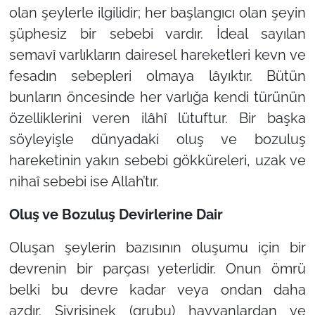
olan şeylerle ilgilidir; her başlangıcı olan şeyin
şüphesiz bir sebebi vardır. İdeal sayılan
semavî varlıkların dairesel hareketleri kevn ve
fesadın sebepleri olmaya lâyıktır. Bütün
bunların öncesinde her varlığa kendi türünün
özelliklerini veren ilâhî lütuftur. Bir başka
söyleyişle dünyadaki oluş ve bozuluş
hareketinin yakın sebebi gökküreleri, uzak ve
nihaî sebebi ise Allah’tır.
Oluş ve Bozuluş Devirlerine Dair
Oluşan şeylerin bazısının oluşumu için bir
devrenin bir parçası yeterlidir. Onun ömrü
belki bu devre kadar veya ondan daha
azdır. Sivrisinek (grubu) hayvanlardan ve