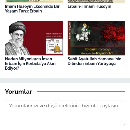
İmam Hüseyin Ekseninde Bir
Erbaîn-i İmam Hüseyin
Yaşam Tarzı: Erbain
Neden Milyonlarca İnsan
Şehit Ayetullah Hamanei'nin
Erbain İçin Kerbela'ya Akın
Dilinden Erbain Yürüyüşü
Ediyor?
Yorumlar