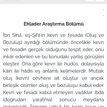
.
.
Ehlader Araştırma Bölümü
İbn Sînâ, eş-Şifâʾın kevn ve fesada (Oluş ve
Bozuluş) ayırdığı bölümünde öncelikle kevn
ve fesadın gerçek olduğunu tespit eder, onu
inkâr edenleri ve bu konudaki yanlış görüşleri
eleştirir. Ona göre kevn ile hudûs, dolayısıyla
kâin ile hâdis eş anlamlı kelimelerdir. Mutlak
oluş (kevn) cevhere ait oluştur ve ancak
birleşik cisimler oluş ve bozuluşu kabul eder.
Kevn ve fesadı kabul etmeyen varlıklar ibdâ
(doğrudan yaratma) sonucu meydana
gelenlerdir. Tamamı yahut bir kısmı kevn ve