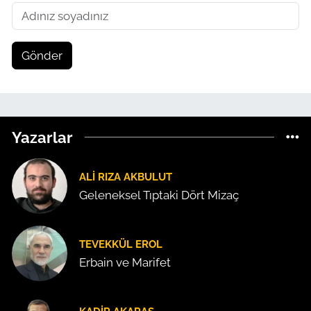
Gönder
Yazarlar
ALI RIZA AKBULUT
Geleneksel Tıptaki Dört Mizaç
TEVEKKÜL EROL
Erbain ve Marifet