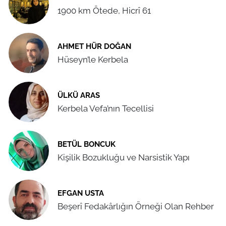
1900 km Ötede, Hicrî 61
AHMET HÜR DOĞAN
Hüseyn’le Kerbela
ÜLKÜ ARAS
Kerbela Vefa’nın Tecellisi
BETÜL BONCUK
Kişilik Bozukluğu ve Narsistik Yapı
EFGAN USTA
Beşerî Fedakârlığın Örneği Olan Rehber