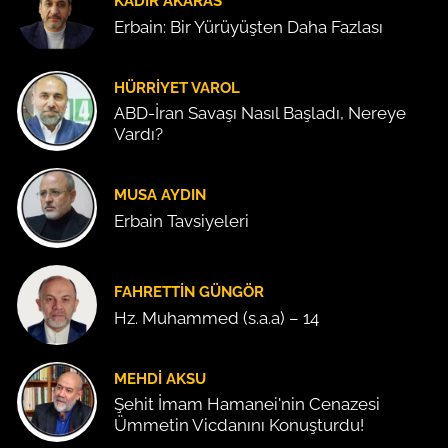
KADIR AKARAS
Erbain: Bir Yürüyüşten Daha Fazlası
HÜRRIYET VAROL
ABD-İran Savaşı Nasıl Başladı, Nereye
Vardı?
MUSA AYDIN
Erbain Tavsiyeleri
FAHRETTIN GÜNGÖR
Hz. Muhammed (s.a.a) – 14
MEHDI AKSU
Şehit İmam Hamanei'nin Cenazesi
Ümmetin Vicdanını Konuşturdu!