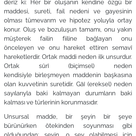
deriz ki: Her bir oluşanın kendine özgü bir
maddesi, sureti, fail nedeni ve gayesinin
olması tümevarım ve hipotez yoluyla ortay
konur. Oluş ve bozuluşun tamamı, onu yakın
müşterek failin fiiline bağlayan onu
önceleyen ve onu hareket ettiren semavî
hareketlerdir. Ortak maddi neden ilk unsurdur.
Ortak sûrî (biçimsel) neden
kendisiyle birleşmeyen maddenin başkasına
olan kuvvetinin suretidir. Gâî (ereksel) neden
sayılarıyla baki kalmayan durumların baki
kalması ve türlerinin korunmasıdır.
Unsursal madde, bir şeyin bir şeye
bürünürken ötekinden soyunması gibi
olduğundan; şeyin, o şey olabilmesi için