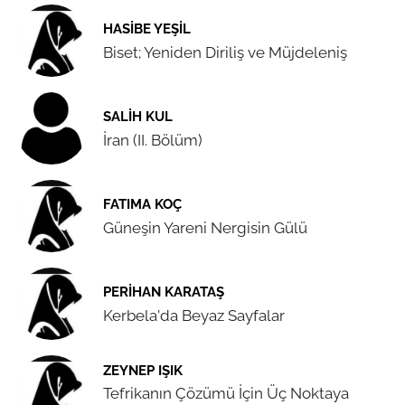
HASIBE YEŞIL
Biset; Yeniden Diriliş ve Müjdeleniş
SALIH KUL
İran (II. Bölüm)
FATIMA KOÇ
Güneşin Yareni Nergisin Gülü
PERIHAN KARATAŞ
Kerbela'da Beyaz Sayfalar
ZEYNEP IŞIK
Tefrikanın Çözümü İçin Üç Noktaya