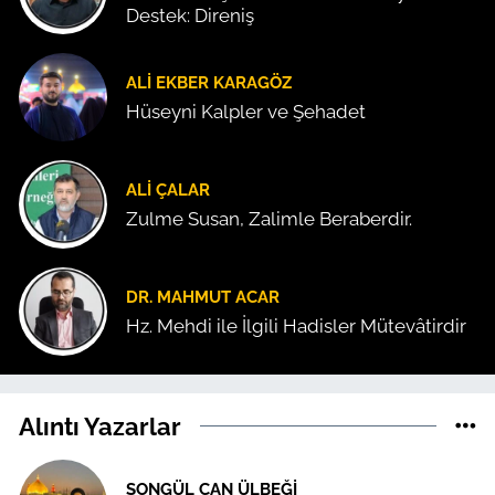
Destek: Direniş
ALI EKBER KARAGÖZ
Hüseyni Kalpler ve Şehadet
ALI ÇALAR
Zulme Susan, Zalimle Beraberdir.
DR. MAHMUT ACAR
Hz. Mehdi ile İlgili Hadisler Mütevâtirdir
Alıntı Yazarlar
SONGÜL CAN ÜLBEĞI