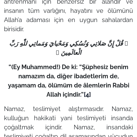
antrenmanı için benzersiz bir alandır ve
insanın tüm varlığını, hayatını ve ölümünü
Allah’a adaması için en uygun sahalardan
birisidir.
 قُلْ إِنَّ صَلاتِي وَنُسُكِي وَمَحْيايَ وَمَماتِي للّٰهِِ رَبِّ
الْعالَمِينَ 
“(Ey Muhammed!) De ki: “Şüphesiz benim
namazım da, diğer ibadetlerim de,
yaşamam da, ölümüm de âlemlerin Rabbi
Allah içindir.”
[4]
Namaz, teslimiyet alıştırmasıdır. Namaz,
kulluğun hakikati yani teslimiyeti insanda
çoğaltmak içindir. Namaz, insandaki
teslimiyeti çoğaltıp dil aşamasından vücudun