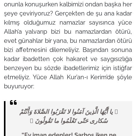
onunla konuşurken kalbimizi ondan başka her
şeye çeviriyoruz? Gerçekten de şu ana kadar
kılmış olduğumuz namazlar sayısınca yüce
Allah’a yalvarıp bizi bu namazlardan ötürü,
evet günahlar bir yana, bu namazlardan ötürü
bizi affetmesini dilemeliyiz. Başından sonuna
kadar ibadetten çok hakaret ve saygısızlığa
benzeyen bu sözde ibadetlerimiz için istiğfar
etmeliyiz. Yüce Allah Kur’an-ı Kerim’de şöyle
buyuruyor:
 يا أَيُّهَا الَّذِينَ آمَنُوا لا تَقْرَبُوا الصَّلاةَ وَأَنْتُمْ
سُكارى حَتّى تَعْلَمُوا ما تَقُولُونَ 
“Ey iman edenler! Sarhoş iken ne