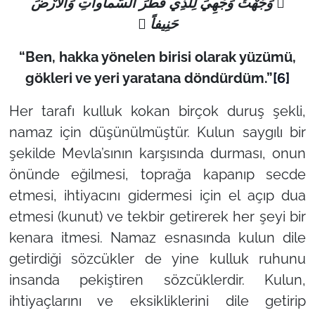
 وَجَّهْتُ وَجْهِيَ لِلَّذِي فَطَرَ السَّماواتِ وَالأَْرْضَ
حَنِيفاً 
“Ben, hakka yönelen birisi olarak yüzümü,
gökleri ve yeri yaratana döndürdüm.”
[6]
Her tarafı kulluk kokan birçok duruş şekli,
namaz için düşünülmüştür. Kulun saygılı bir
şekilde Mevla’sının karşısında durması, onun
önünde eğilmesi, toprağa kapanıp secde
etmesi, ihtiyacını gidermesi için el açıp dua
etmesi (kunut) ve tekbir getirerek her şeyi bir
kenara itmesi. Namaz esnasında kulun dile
getirdiği sözcükler de yine kulluk ruhunu
insanda pekiştiren sözcüklerdir. Kulun,
ihtiyaçlarını ve eksikliklerini dile getirip