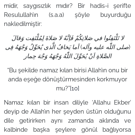
midir, saygısızlık mıdır? Bir hadis-i şerifte
Resulullah’ın (s.a.a) şöyle buyurduğu
nakledilmiştir:
لا تَلْتَفِتُوا في صَلاتِكُمْ فَاِنَّهُ لا صَلاةَ لِمُلْتَفِت وَقالَ
(صلى اللّٰه عليه وآله) اَما يَخافُ الَّذى يُحَوِّلُ وَجْهَهُ فِى
الصَّلاةِ اَنْ يُحَوِّلَ اللّٰهُ وَجْهَهُ وَجْهَ حِمار
“Bu şekilde namaz kılan birisi Allah’ın onu bir
anda eşeğe dönüştürmesinden korkmuyor
mu?”
[10]
Namaz kılan bir insan diliyle ‘Allahu Ekber’
deyip de Allah’ın her şeyden üstün olduğunu
dile getirirken aynı zamanda aklında ve
kalbinde başka şeylere gönül bağlıyorsa