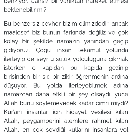
benziyor. Cansız bir varlıktan hareket etmesi
beklenebilir mi?
Bu benzersiz cevher bizim elimizdedir; ancak
maalesef biz bunun farkında değiliz ve çok
kolay bir şekilde namazın yanından geçip
gidiyoruz. Çoğu insan tekâmül yolunda
ilerleyip de seyr u sülûk yolculuğuna çıkmak
isterken o kapıdan bu kapıda gezinip
birisinden bir sır, bir zikir öğrenmenin ardına
düşüyor. Bu yolda ilerleyebilmek adına
namazdan daha etkili bir şey olsaydı, yüce
Allah bunu söylemeyecek kadar cimri miydi?
Kur’an’ı insanlar için hidayet vesilesi kılan
Allah, peygamberini âlemlere rahmet kılan
Allah, en çok sevdiği kullarını insanlara yol