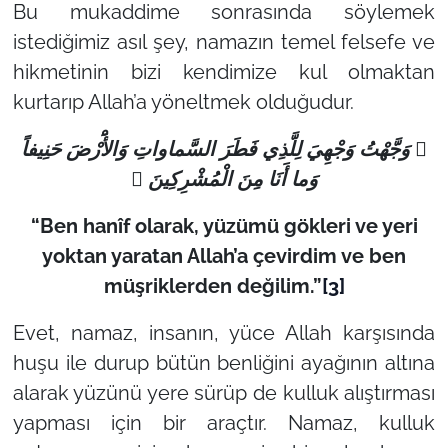
Bu mukaddime sonrasında söylemek
istediğimiz asıl şey, namazın temel felsefe ve
hikmetinin bizi kendimize kul olmaktan
kurtarıp Allah’a yöneltmek olduğudur.
 وَجَّهْتُ وَجْهِيَ لِلَّذِي فَطَرَ السَّماواتِ وَالأَْرْضَ حَنِيفاً
وَما أَنَا مِنَ الْمُشْرِكِينَ 
“Ben hanîf olarak, yüzümü gökleri ve yeri
yoktan yaratan Allah’a çevirdim ve ben
müşriklerden değilim.”
[3]
Evet, namaz, insanın, yüce Allah karşısında
huşu ile durup bütün benliğini ayağının altına
alarak yüzünü yere sürüp de kulluk alıştırması
yapması için bir araçtır. Namaz, kulluk