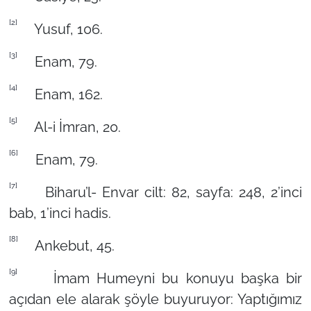
[2]
Yusuf, 106.
[3]
Enam, 79.
[4]
Enam, 162.
[5]
Al-i İmran, 20.
[6]
Enam, 79.
[7]
Biharu’l- Envar cilt: 82, sayfa: 248, 2’inci
bab, 1’inci hadis.
[8]
Ankebut, 45.
[9]
İmam Humeyni bu konuyu başka bir
açıdan ele alarak şöyle buyuruyor: Yaptığımız