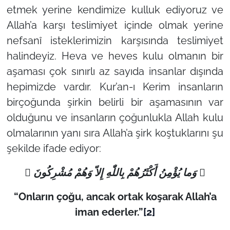
etmek yerine kendimize kulluk ediyoruz ve
Allah’a karşı teslimiyet içinde olmak yerine
nefsanî isteklerimizin karşısında teslimiyet
halindeyiz. Heva ve heves kulu olmanın bir
aşaması çok sınırlı az sayıda insanlar dışında
hepimizde vardır. Kur’an-ı Kerim insanların
birçoğunda şirkin belirli bir aşamasının var
olduğunu ve insanların çoğunlukla Allah kulu
olmalarının yanı sıra Allah’a şirk koştuklarını şu
şekilde ifade ediyor:
 وَما يُؤْمِنُ أَكْثَرُهُمْ بِاللّٰهِ إِلاّ وَهُمْ مُشْرِكُونَ 
“Onların çoğu, ancak ortak koşarak Allah’a
iman ederler.”
[2]