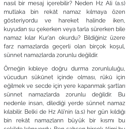
nasıl bir mesaj içerebilir? Neden Hz Ali (a.s)
mutlaka bin rekât namaz kılmaya özen
gösteriyordu ve hareket halinde iken,
kuyudan su çekerken veya tarla sürerken bile
namaz kılar Kur’an okurdu? Bildiğiniz üzere
farz namazlarda geçerli olan birçok koşul,
sünnet namazlarda zorunlu değildir.
Örneğin kıbleye doğru durma zorunluluğu,
vücudun sükûnet içinde olması, rükû için
eğilmek ve secde için yere kapanmak şartları
sünnet namazlarda zorunlu değildir. Bu
nedenle insan, dilediği yerde sünnet namaz
kılabilir. Belki de Hz Ali’nin (a.s) her gün kıldığı
bin rekât namazların büyük bir kısmı bu
şekilde kılınıyordu. Ben şahsen birçok âlimi bu