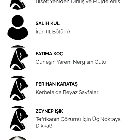
Biset; Yeniden Diriliş ve Müjdeleniş
SALIH KUL
İran (II. Bölüm)
FATIMA KOÇ
Güneşin Yareni Nergisin Gülü
PERIHAN KARATAŞ
Kerbela'da Beyaz Sayfalar
ZEYNEP IŞIK
Tefrikanın Çözümü İçin Üç Noktaya
Dikkat!