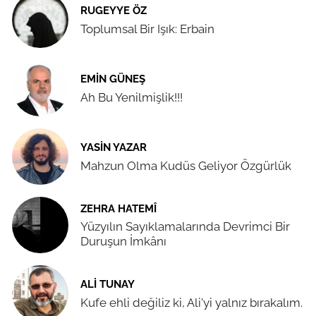
RUGEYYE ÖZ
Toplumsal Bir Işık: Erbain
EMIN GÜNEŞ
Ah Bu Yenilmişlik!!!
YASIN YAZAR
Mahzun Olma Kudüs Geliyor Özgürlük
ZEHRA HATEMÎ
Yüzyılın Sayıklamalarında Devrimci Bir
Duruşun İmkânı
ALI TUNAY
Kufe ehli değiliz ki, Ali'yi yalnız bırakalım.