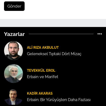
Gönder
Yazarlar
ALI RIZA AKBULUT
Geleneksel Tıptaki Dört Mizaç
TEVEKKÜL EROL
Erbain ve Marifet
KADIR AKARAS
Erbain: Bir Yürüyüşten Daha Fazlası