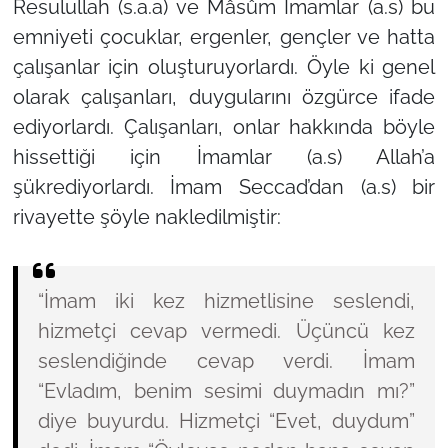
Resulullah (s.a.a) ve Mâsûm İmamlar (a.s) bu
emniyeti çocuklar, ergenler, gençler ve hatta
çalışanlar için oluşturuyorlardı. Öyle ki genel
olarak çalışanları, duygularını özgürce ifade
ediyorlardı. Çalışanları, onlar hakkında böyle
hissettiği için İmamlar (a.s) Allah’a
şükrediyorlardı. İmam Seccad’dan (a.s) bir
rivayette şöyle nakledilmiştir:
“İmam iki kez hizmetlisine seslendi,
hizmetçi cevap vermedi. Üçüncü kez
seslendiğinde cevap verdi. İmam
“Evladım, benim sesimi duymadın mı?”
diye buyurdu. Hizmetçi “Evet, duydum”