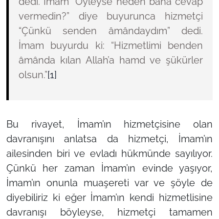
dedi. İmam “Öyleyse neden bana cevap
vermedin?” diye buyurunca hizmetçi
“Çünkü senden âmândaydım” dedi.
İmam buyurdu ki: “Hizmetlimi benden
âmânda kılan Allah’a hamd ve şükürler
olsun.”
[1]
Bu rivayet, İmam’ın hizmetçisine olan
davranışını anlatsa da hizmetçi, İmam’ın
ailesinden biri ve evladı hükmünde sayılıyor.
Çünkü her zaman İmam’ın evinde yaşıyor,
İmam’ın onunla muaşereti var ve şöyle de
diyebiliriz ki eğer İmam’ın kendi hizmetlisine
davranışı böyleyse, hizmetçi tamamen