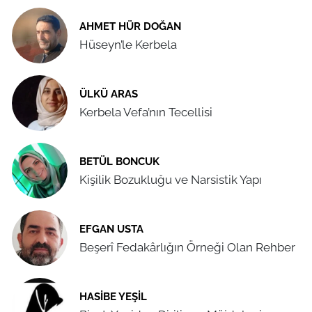
AHMET HÜR DOĞAN
Hüseyn’le Kerbela
ÜLKÜ ARAS
Kerbela Vefa’nın Tecellisi
BETÜL BONCUK
Kişilik Bozukluğu ve Narsistik Yapı
EFGAN USTA
Beşerî Fedakârlığın Örneği Olan Rehber
HASIBE YEŞIL