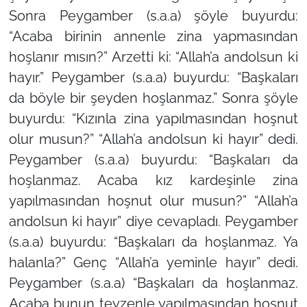
Sonra Peygamber (s.a.a) şöyle buyurdu:
“Acaba birinin annenle zina yapmasından
hoşlanır mısın?” Arzetti ki: “Allah’a andolsun ki
hayır.” Peygamber (s.a.a) buyurdu: “Başkaları
da böyle bir şeyden hoşlanmaz.” Sonra şöyle
buyurdu: “Kızınla zina yapılmasından hoşnut
olur musun?” “Allah’a andolsun ki hayır” dedi.
Peygamber (s.a.a) buyurdu: “Başkaları da
hoşlanmaz. Acaba kız kardeşinle zina
yapılmasından hoşnut olur musun?” “Allah’a
andolsun ki hayır” diye cevapladı. Peygamber
(s.a.a) buyurdu: “Başkaları da hoşlanmaz. Ya
halanla?” Genç “Allah’a yeminle hayır” dedi.
Peygamber (s.a.a) “Başkaları da hoşlanmaz.
Acaba bunun teyzenle yapılmasından hoşnut