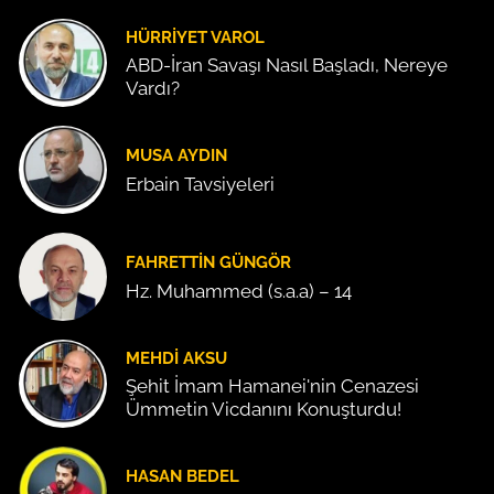
HÜRRIYET VAROL
ABD-İran Savaşı Nasıl Başladı, Nereye
Vardı?
MUSA AYDIN
Erbain Tavsiyeleri
FAHRETTIN GÜNGÖR
Hz. Muhammed (s.a.a) – 14
MEHDI AKSU
Şehit İmam Hamanei'nin Cenazesi
Ümmetin Vicdanını Konuşturdu!
HASAN BEDEL