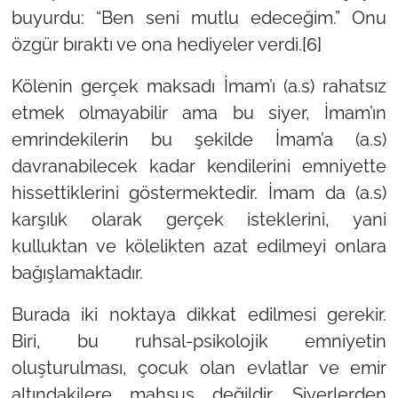
buyurdu: “Ben seni mutlu edeceğim.” Onu
özgür bıraktı ve ona hediyeler verdi.
[6]
Kölenin gerçek maksadı İmam’ı (a.s) rahatsız
etmek olmayabilir ama bu siyer, İmam’ın
emrindekilerin bu şekilde İmam’a (a.s)
davranabilecek kadar kendilerini emniyette
hissettiklerini göstermektedir. İmam da (a.s)
karşılık olarak gerçek isteklerini, yani
kulluktan ve kölelikten azat edilmeyi onlara
bağışlamaktadır.
Burada iki noktaya dikkat edilmesi gerekir.
Biri, bu ruhsal-psikolojik emniyetin
oluşturulması, çocuk olan evlatlar ve emir
altındakilere mahsus değildir. Siyerlerden