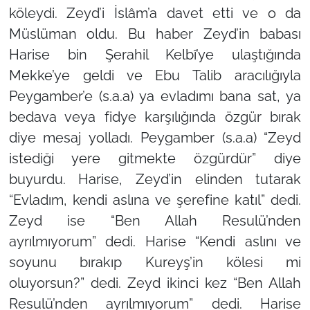
köleydi. Zeyd’i İslâm’a davet etti ve o da
Müslüman oldu. Bu haber Zeyd’in babası
Harise bin Şerahil Kelbî’ye ulaştığında
Mekke’ye geldi ve Ebu Talib aracılığıyla
Peygamber’e (s.a.a) ya evladımı bana sat, ya
bedava veya fidye karşılığında özgür bırak
diye mesaj yolladı. Peygamber (s.a.a) “Zeyd
istediği yere gitmekte özgürdür” diye
buyurdu. Harise, Zeyd’in elinden tutarak
“Evladım, kendi aslına ve şerefine katıl” dedi.
Zeyd ise “Ben Allah Resulü’nden
ayrılmıyorum” dedi. Harise “Kendi aslını ve
soyunu bırakıp Kureyş’in kölesi mi
oluyorsun?” dedi. Zeyd ikinci kez “Ben Allah
Resulü’nden ayrılmıyorum” dedi. Harise