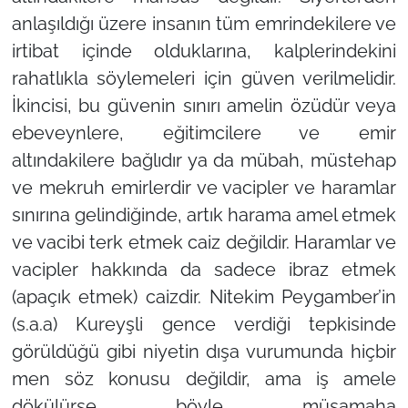
anlaşıldığı üzere insanın tüm emrindekilere ve
irtibat içinde olduklarına, kalplerindekini
rahatlıkla söylemeleri için güven verilmelidir.
İkincisi, bu güvenin sınırı amelin özüdür veya
ebeveynlere, eğitimcilere ve emir
altındakilere bağlıdır ya da mübah, müstehap
ve mekruh emirlerdir ve vacipler ve haramlar
sınırına gelindiğinde, artık harama amel etmek
ve vacibi terk etmek caiz değildir. Haramlar ve
vacipler hakkında da sadece ibraz etmek
(apaçık etmek) caizdir. Nitekim Peygamber’in
(s.a.a) Kureyşli gence verdiği tepkisinde
görüldüğü gibi niyetin dışa vurumunda hiçbir
men söz konusu değildir, ama iş amele
dökülürse böyle müsamaha