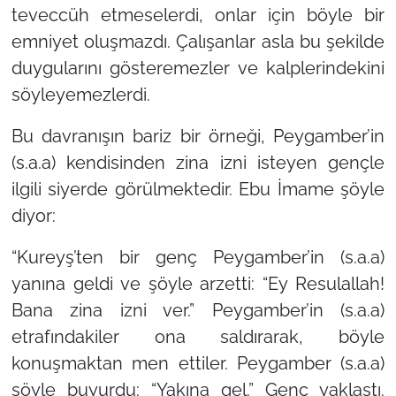
teveccüh etmeselerdi, onlar için böyle bir
emniyet oluşmazdı. Çalışanlar asla bu şekilde
duygularını gösteremezler ve kalplerindekini
söyleyemezlerdi.
Bu davranışın bariz bir örneği, Peygamber’in
(s.a.a) kendisinden zina izni isteyen gençle
ilgili siyerde görülmektedir. Ebu İmame şöyle
diyor:
“Kureyş’ten bir genç Peygamber’in (s.a.a)
yanına geldi ve şöyle arzetti: “Ey Resulallah!
Bana zina izni ver.” Peygamber’in (s.a.a)
etrafındakiler ona saldırarak, böyle
konuşmaktan men ettiler. Peygamber (s.a.a)
şöyle buyurdu: “Yakına gel.” Genç yaklaştı.