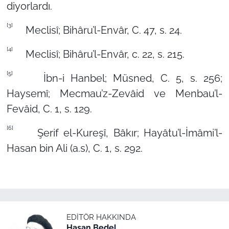
diyorlardı.
[3]
Meclisî; Bihâru’l-Envâr, C. 47, s. 24.
[4]
Meclisî; Bihâru’l-Envâr, c. 22, s. 215.
[5]
İbn-i Hanbel; Müsned, C. 5, s. 256;
Haysemî; Mecmau’z-Zevâid ve Menbau’l-
Fevâid, C. 1, s. 129.
[6]
Şerif el-Kureşî, Bâkır; Hayâtu’l-İmâmi’l-
Hasan bin Ali (a.s), C. 1, s. 292.
EDITÖR HAKKINDA
Hasan Bedel