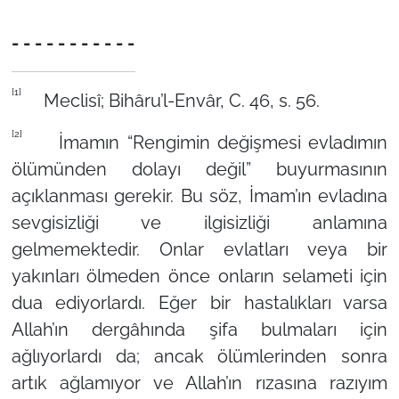
- - - - - - - - - - -
[1]
Meclisî; Bihâru’l-Envâr, C. 46, s. 56.
[2]
İmamın “Rengimin değişmesi evladımın
ölümünden dolayı değil” buyurmasının
açıklanması gerekir. Bu söz, İmam’ın evladına
sevgisizliği ve ilgisizliği anlamına
gelmemektedir. Onlar evlatları veya bir
yakınları ölmeden önce onların selameti için
dua ediyorlardı. Eğer bir hastalıkları varsa
Allah’ın dergâhında şifa bulmaları için
ağlıyorlardı da; ancak ölümlerinden sonra
artık ağlamıyor ve Allah’ın rızasına razıyım