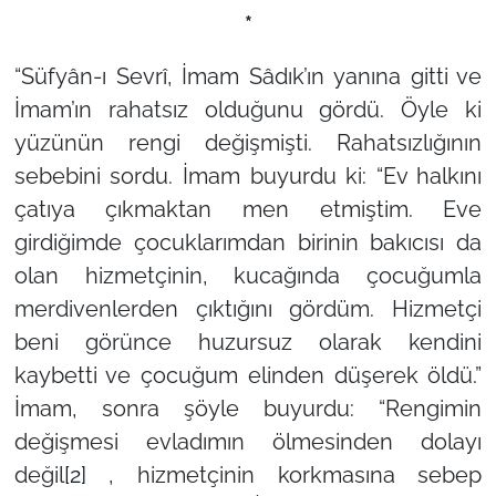
*
“
Süfyân-ı Sevrî, İmam Sâdık’ın yanına gitti ve
İmam’ın rahatsız olduğunu gördü. Öyle ki
yüzünün rengi değişmişti. Rahatsızlığının
sebebini sordu. İmam buyurdu ki:
“Ev halkını
çatıya çıkmaktan men etmiştim. Eve
girdiğimde çocuklarımdan birinin bakıcısı da
olan hizmetçinin, kucağında çocuğumla
merdivenlerden çıktığını gördüm. Hizmetçi
beni görünce huzursuz olarak kendini
kaybetti ve çocuğum elinden düşerek öldü.”
İ
mam, sonra şöyle buyurdu:
“Rengimin
değişmesi evladımın ölmesinden dolayı
değil
[2]
, hizmetçinin korkmasına sebep