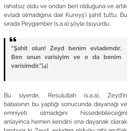
rahatsız oldu ve ondan berî olduğuna ve artık
evladı olmadığına dair Kureyş’i şahit tuttu. Bu
sırada Peygamber (s.a.a) şöyle buyurdu:
“Şahit olun! Zeyd benim evladımdır.
Ben onun varisiyim ve o da benim
varisimdir.”
[4]
Bu siyerde, Resulullah (s.a.a), Zeyd’in
babasının bu yaptığı sonucunda dayanağı ve
emniyeti olmadığını hissedebileceğini
anlayınca hemen kendini ona dayanak olarak
tanıtıyor ki Zeyd, eskiden olduğu gibi mutlak