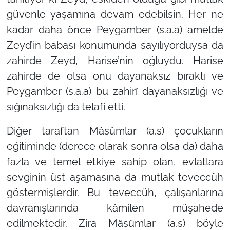
güvenle yaşamına devam edebilsin. Her ne
kadar daha önce Peygamber (s.a.a) amelde
Zeyd’in babası konumunda sayılıyorduysa da
zahirde Zeyd, Harise’nin oğluydu. Harise
zahirde de olsa onu dayanaksız bıraktı ve
Peygamber (s.a.a) bu zahirî dayanaksızlığı ve
sığınaksızlığı da telafi etti.
Diğer taraftan Mâsûmlar (a.s) çocukların
eğitiminde (derece olarak sonra olsa da) daha
fazla ve temel etkiye sahip olan, evlatlara
sevginin üst aşamasına da mutlak teveccüh
göstermişlerdir. Bu teveccüh, çalışanlarına
davranışlarında kâmilen müşahede
edilmektedir. Zira Mâsûmlar (a.s) böyle