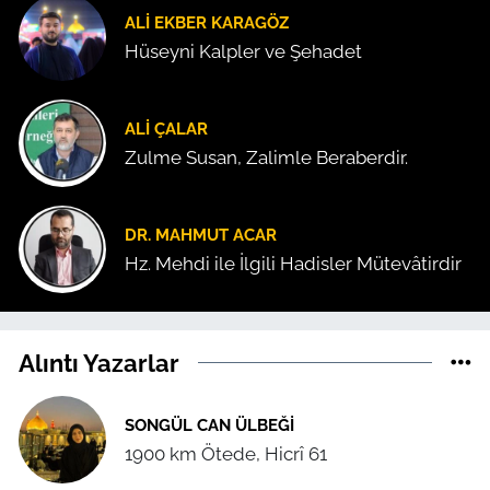
ALI EKBER KARAGÖZ
Hüseyni Kalpler ve Şehadet
ALI ÇALAR
Zulme Susan, Zalimle Beraberdir.
DR. MAHMUT ACAR
Hz. Mehdi ile İlgili Hadisler Mütevâtirdir
Alıntı Yazarlar
SONGÜL CAN ÜLBEĞI
1900 km Ötede, Hicrî 61