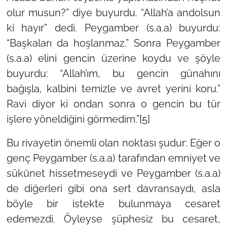
olur musun?” diye buyurdu. “Allah’a andolsun
ki hayır” dedi. Peygamber (s.a.a) buyurdu:
“Başkaları da hoşlanmaz.” Sonra Peygamber
(s.a.a) elini gencin üzerine koydu ve şöyle
buyurdu: “Allah’ım, bu gencin günahını
bağışla, kalbini temizle ve avret yerini koru.”
Ravi diyor ki ondan sonra o gencin bu tür
işlere yöneldiğini görmedim.”
[5]
Bu rivayetin önemli olan noktası şudur: Eğer o
genç Peygamber (s.a.a) tarafından emniyet ve
sükûnet hissetmeseydi ve Peygamber (s.a.a)
de diğerleri gibi ona sert davransaydı, asla
böyle bir istekte bulunmaya cesaret
edemezdi. Öyleyse şüphesiz bu cesaret,