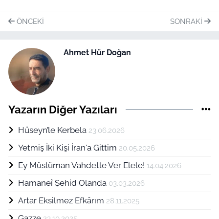
ÖNCEKI
SONRAKI
Ahmet Hür Doğan
Yazarın Diğer Yazıları
Hüseyn’le Kerbela
23.06.2026
Yetmiş İki Kişi İran'a Gittim
20.05.2026
Ey Müslüman Vahdetle Ver Elele!
14.04.2026
Hamaneî Şehid Olanda
03.03.2026
Artar Eksilmez Efkârım
28.11.2025
Gazze
23.10.2025