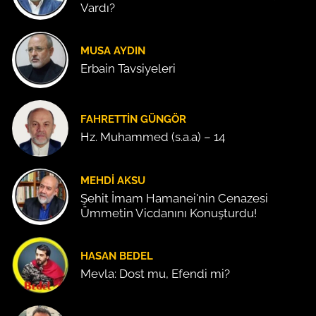
Vardı?
MUSA AYDIN
Erbain Tavsiyeleri
FAHRETTIN GÜNGÖR
Hz. Muhammed (s.a.a) – 14
MEHDI AKSU
Şehit İmam Hamanei'nin Cenazesi
Ümmetin Vicdanını Konuşturdu!
HASAN BEDEL
Mevla: Dost mu, Efendi mi?