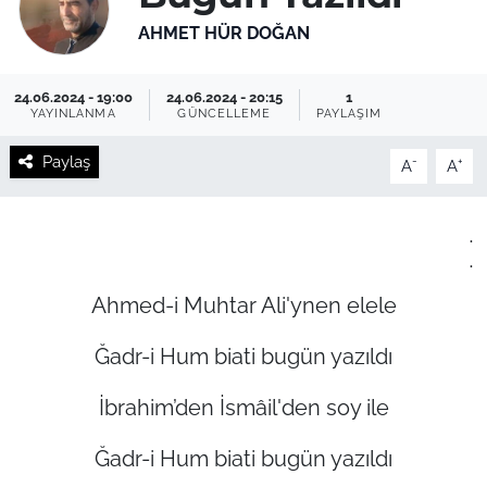
AHMET HÜR DOĞAN
24.06.2024 - 19:00
24.06.2024 - 20:15
1
YAYINLANMA
GÜNCELLEME
PAYLAŞIM
Paylaş
-
+
A
A
.
.
Ahmed-i Muhtar Ali'ynen elele
Ğadr-i Hum biati bugün yazıldı
İbrahim’den İsmâil'den soy ile
Ğadr-i Hum biati bugün yazıldı