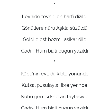
*
Levhide tevhidlen harfi dizildi
Gönüllere nûru Aşkla süzüldü
Geldi elest bezmi, aşikâr dile
Ğadr-i Hum biati bugün yazıldı
*
Kâbe’nin evladı, kıble yönünde
Kutsal pusulayla, ibre yerinde
Nuhû gemisi kaptan tayfasıyle
Ğadr-i Hum biati bugün yazıldı