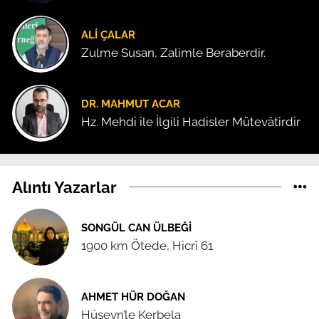
ALI ÇALAR
Zulme Susan, Zalimle Beraberdir.
DR. MAHMUT ACAR
Hz. Mehdi ile İlgili Hadisler Mütevâtirdir
Alıntı Yazarlar
SONGÜL CAN ÜLBEĞI
1900 km Ötede, Hicrî 61
AHMET HÜR DOĞAN
Hüseyn’le Kerbela