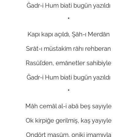
Ğadr-i Hum biati bugün yazıldı
*
Kapı kapı açıldı, Şâh-ı Merdân
Sırât-ı müstakîm râhı rehberan
Rasûl’den, emânetler sahibiyle
Ğadr-i Hum biati bugün yazıldı
*
Mâh cemâl al-i abâ beş sayıyle
Ok kirpiğe gerilmiş, kaş yayıyle
Ondört masûm, oniki imamıyla