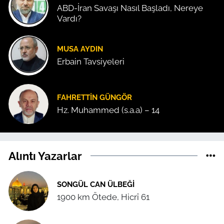
ABD-İran Savaşı Nasıl Başladı, Nereye
Vardı?
MUSA AYDIN
Erbain Tavsiyeleri
FAHRETTIN GÜNGÖR
Hz. Muhammed (s.a.a) – 14
Alıntı Yazarlar
SONGÜL CAN ÜLBEĞI
1900 km Ötede, Hicrî 61