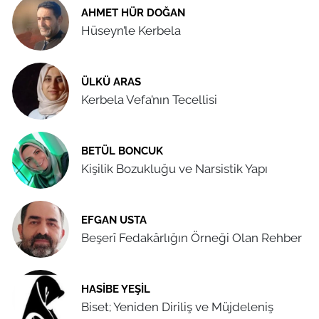
AHMET HÜR DOĞAN
Hüseyn’le Kerbela
ÜLKÜ ARAS
Kerbela Vefa’nın Tecellisi
BETÜL BONCUK
Kişilik Bozukluğu ve Narsistik Yapı
EFGAN USTA
Beşerî Fedakârlığın Örneği Olan Rehber
HASIBE YEŞIL
Biset; Yeniden Diriliş ve Müjdeleniş