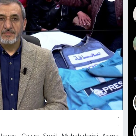
.
.
karas ‘Gazze Şehit Muhabirlerini Anma