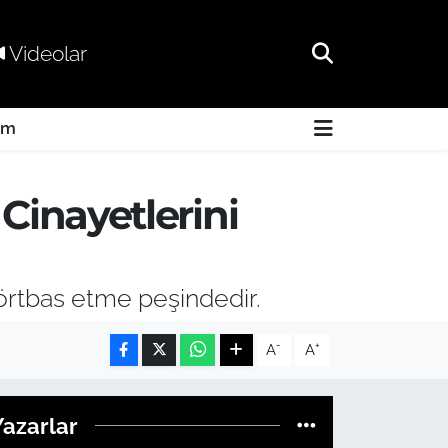
Videolar
am
Cinayetlerini
 örtbas etme peşindedir.
-
+
A
A
Yazarlar