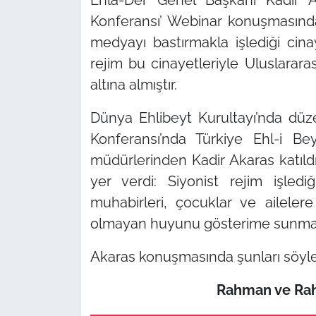
Konferansı’ Webinar konuşmasında 
medyayı bastırmakla işlediği cina
rejim bu cinayetleriyle Uluslararası
altına almıştır.
Dünya Ehlibeyt Kurultayı’nda dü
Konferansı’nda Türkiye Ehl-i B
müdürlerinden Kadir Akaras katıl
yer verdi: Siyonist rejim işled
muhabirleri, çocuklar ve aileler
olmayan huyunu gösterime sunmak
Akaras konuşmasında şunları söyle
Rahman ve Rahi