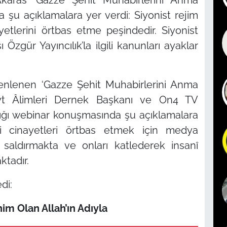
şu açıklamalara yer verdi: Siyonist rejim
yetlerini örtbas etme peşindedir. Siyonist
 Özgür Yayıncılık’la ilgili kanunları ayaklar
zenlenen ‘Gazze Şehit Muhabirlerini Anma
eyt Âlimleri Dernek Başkanı ve On4 TV
dığı webinar konuşmasında şu açıklamalara
iği cinayetleri örtbas etmek için medya
e saldırmakta ve onları katlederek insanî
tadır.
di:
m Olan Allah’ın Adıyla