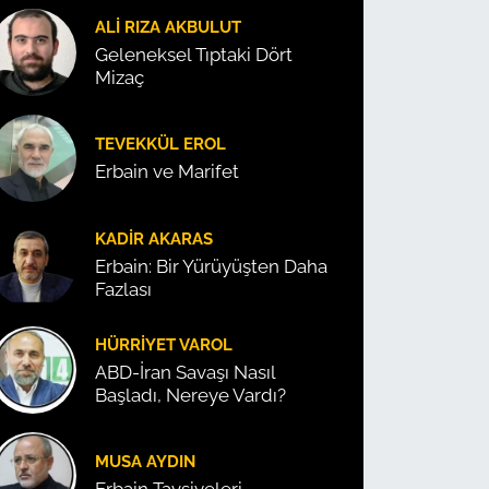
ALI RIZA AKBULUT
Geleneksel Tıptaki Dört
Mizaç
TEVEKKÜL EROL
Erbain ve Marifet
KADIR AKARAS
Erbain: Bir Yürüyüşten Daha
Fazlası
HÜRRIYET VAROL
ABD-İran Savaşı Nasıl
Başladı, Nereye Vardı?
MUSA AYDIN