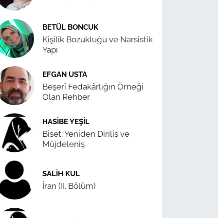
BETÜL BONCUK
Kişilik Bozukluğu ve Narsistik
Yapı
EFGAN USTA
Beşerî Fedakârlığın Örneği
Olan Rehber
HASIBE YEŞIL
Biset; Yeniden Diriliş ve
Müjdeleniş
SALIH KUL
İran (II. Bölüm)