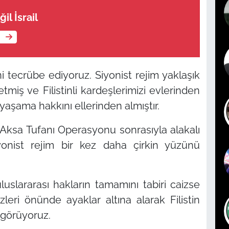
il İsrail
e
i tecrübe ediyoruz. Siyonist rejim yaklaşık
l etmiş ve Filistinli kardeşlerimizi evlerinden
yaşama hakkını ellerinden almıştır.
i Aksa Tufanı Operasyonu sonrasıyla alakalı
yonist rejim bir kez daha çirkin yüzünü
uluslararası hakların tamamını tabiri caizse
eri önünde ayaklar altına alarak Filistin
 görüyoruz.