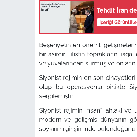
Tehdit İran değ
İçeriği Görüntül
Beşeriyetin en önemli gelişmelerin
bir asırdır Filistin topraklarını işga
ve yuvalarından sürmüş ve onların 
Siyonist rejimin en son cinayetler
olup bu operasyonla birlikte Si
sergilemiştir.
Siyonist rejimin insanî, ahlakî ve 
modern ve gelişmiş dünyanın gözl
soykırımı girişiminde bulunduğunu