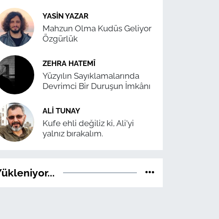
YASIN YAZAR
Mahzun Olma Kudüs Geliyor
Özgürlük
ZEHRA HATEMÎ
Yüzyılın Sayıklamalarında
Devrimci Bir Duruşun İmkânı
ALI TUNAY
Kufe ehli değiliz ki, Ali'yi
yalnız bırakalım.
ükleniyor...