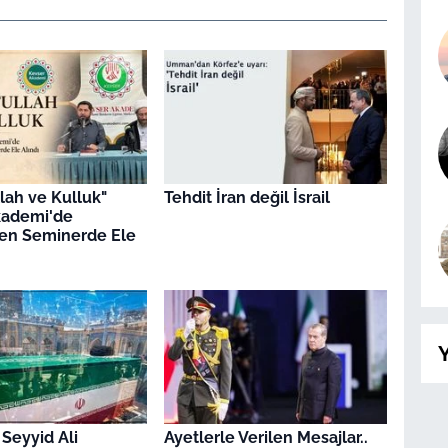
llah ve Kulluk"
Tehdit İran değil İsrail
kademi'de
en Seminerde Ele
Y
 Seyyid Ali
Ayetlerle Verilen Mesajlar..