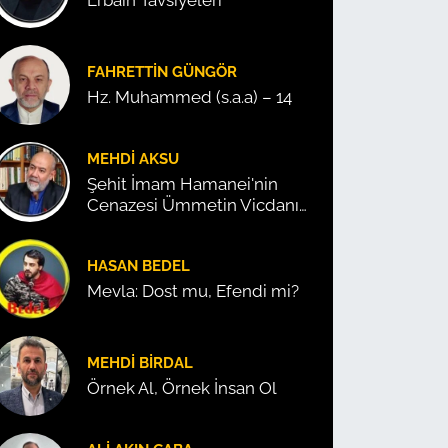
Erbain Tavsiyeleri
FAHRETTIN GÜNGÖR
Hz. Muhammed (s.a.a) – 14
MEHDI AKSU
Şehit İmam Hamanei'nin
Cenazesi Ümmetin Vicdanını
Konuşturdu!
HASAN BEDEL
Mevla: Dost mu, Efendi mi?
MEHDI BIRDAL
Örnek Al, Örnek İnsan Ol