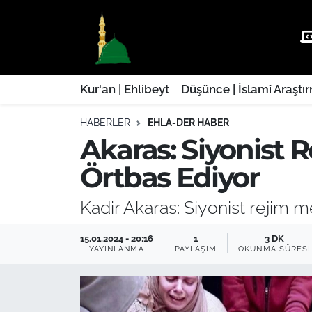
Kur'an | Ehlibeyt
Nöbetçi Eczaneler
Düşünce | İslamî Araştırmalar
Hava Durumu
Kur'an | Ehlibeyt
Düşünce | İslamî Araştı
HABERLER
EHLA-DER HABER
Ehla-Der Haber
Trafik Durumu
Akaras: Siyonist 
Yaşam | Aile&GNÇ
Süper Lig Puan Durumu ve Fikstür
Örtbas Ediyor
Fıkıh | Ahkam
Tüm Manşetler
Kadir Akaras: Siyonist rejim m
Son Dakika Haberleri
15.01.2024 - 20:16
1
3 DK
YAYINLANMA
PAYLAŞIM
OKUNMA SÜRESI
Haber Arşivi