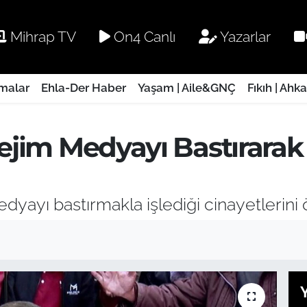
Mihrap TV
On4 Canlı
Yazarlar
rmalar
Ehla-Der Haber
Yaşam | Aile&GNÇ
Fıkıh | Ahk
Rejim Medyayı Bastırarak 
edyayı bastırmakla işlediği cinayetlerini