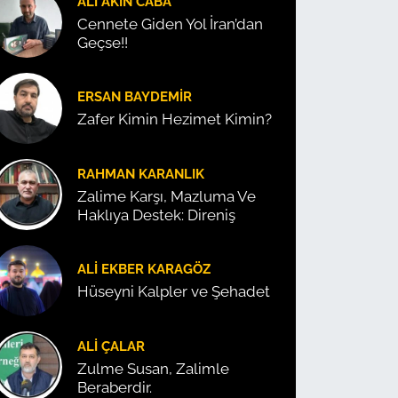
ALI AKIN CABA
Cennete Giden Yol İran’dan
Geçse!!
ERSAN BAYDEMIR
Zafer Kimin Hezimet Kimin?
RAHMAN KARANLIK
Zalime Karşı, Mazluma Ve
Haklıya Destek: Direniş
ALI EKBER KARAGÖZ
Hüseyni Kalpler ve Şehadet
ALI ÇALAR
Zulme Susan, Zalimle
Beraberdir.