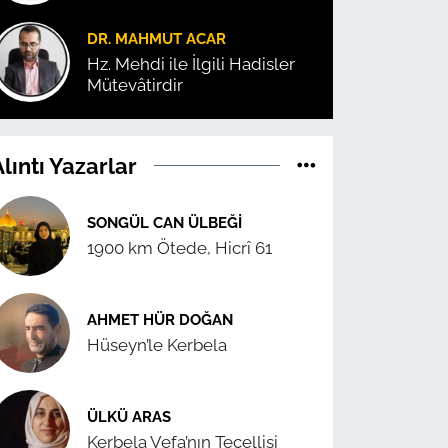
DR. MAHMUT ACAR
Hz. Mehdi ile İlgili Hadisler
Mütevâtirdir
lıntı Yazarlar
SONGÜL CAN ÜLBEĞI
1900 km Ötede, Hicrî 61
AHMET HÜR DOĞAN
Hüseyn’le Kerbela
ÜLKÜ ARAS
Kerbela Vefa’nın Tecellisi