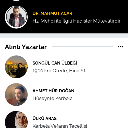
DR. MAHMUT ACAR
Hz. Mehdi ile İlgili Hadisler Mütevâtirdir
Alıntı Yazarlar
SONGÜL CAN ÜLBEĞI
1900 km Ötede, Hicrî 61
AHMET HÜR DOĞAN
Hüseyn’le Kerbela
ÜLKÜ ARAS
Kerbela Vefa’nın Tecellisi