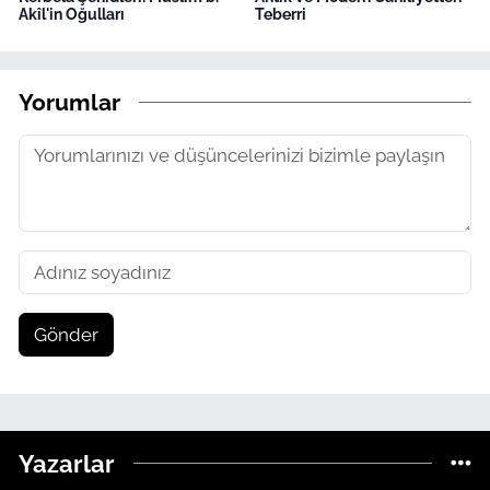
Akîl'in Oğulları
Teberri
Yorumlar
Gönder
Yazarlar