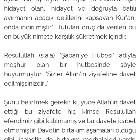
hidayet olan, hidayet ve doğruyla batılı
ayırmanın apaçık delillerini kapsayan Kur'ân,
onda indirilmiştir." Tutulan oruç da verilen bu
en büyük nimete karşılık şükretmek içindir.
Resulullah (s.a.a) "Şabaniye Hubesi" adıyla
meşhur olan bir hutbesinde şöyle
buyurmuştur: "Sizler Allah'ın ziyafetine davet
edilmişsinizdir..."
Şunu belirtmek gerekir ki, yüce Allah'ın davet
ettiği bu ziyafete hiç kimse Resulullah
efendimiz gibi katılmamış ve bu davete icabet
etmemiştir. Davetin birtakım aşamaları olduğu
gibi, icabetin de birtakım merhaleleri vardır.