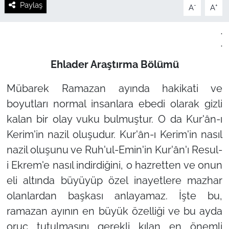
Paylaş
-
+
A
A
.
.
Ehlader Araştırma Bölümü
Mübarek Ramazan ayında hakikati ve
boyutları normal insanlara ebedi olarak gizli
kalan bir olay vuku bulmuştur. O da Kur'ân-ı
Kerim'in nazil oluşudur. Kur'ân-ı Kerim'in nasıl
nazil oluşunu ve Ruh'ul-Emin'in Kur'ân'ı Resul-
i Ekrem'e nasıl indirdiğini, o hazretten ve onun
eli altında büyüyüp özel inayetlere mazhar
olanlardan başkası anlayamaz. İşte bu,
ramazan ayının en büyük özelliği ve bu ayda
oruç tutulmasını gerekli kılan en önemli