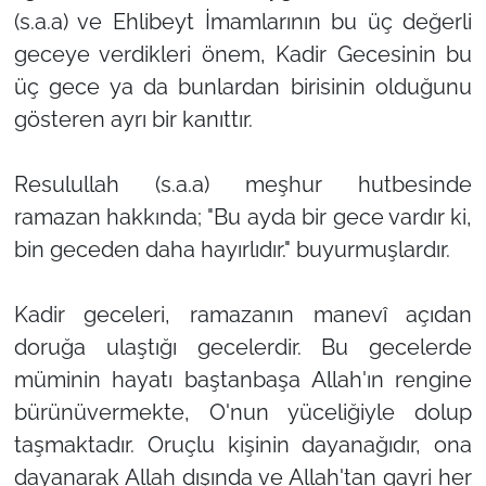
(s.a.a) ve Ehlibeyt İmamlarının bu üç değerli
geceye verdikleri önem, Kadir Gecesinin bu
üç gece ya da bunlardan birisinin olduğunu
gösteren ayrı bir kanıttır.
Resulullah (s.a.a) meşhur hutbesinde
ramazan hakkında; "Bu ayda bir gece vardır ki,
bin geceden daha hayırlıdır." buyurmuşlardır.
Kadir geceleri, ramazanın manevî açıdan
doruğa ulaştığı gecelerdir. Bu gecelerde
müminin hayatı baştanbaşa Allah'ın rengine
bürünüvermekte, O'nun yüceliğiyle dolup
taşmaktadır. Oruçlu kişinin dayanağıdır, ona
dayanarak Allah dışında ve Allah'tan gayri her