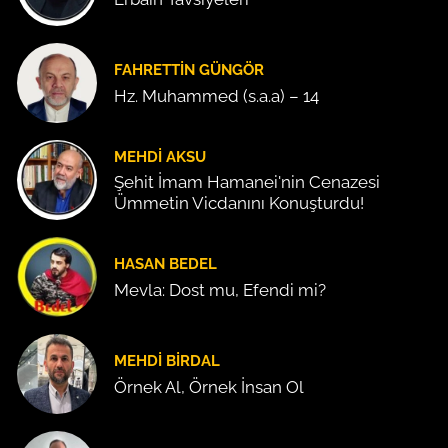
FAHRETTIN GÜNGÖR
Hz. Muhammed (s.a.a) – 14
MEHDI AKSU
Şehit İmam Hamanei'nin Cenazesi
Ümmetin Vicdanını Konuşturdu!
HASAN BEDEL
Mevla: Dost mu, Efendi mi?
MEHDI BIRDAL
Örnek Al, Örnek İnsan Ol