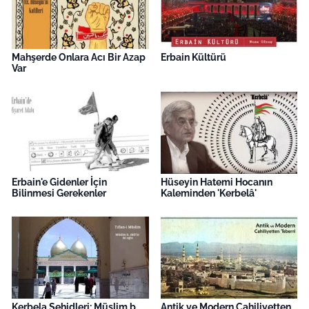
Mahşerde Onlara Acı Bir Azap
Erbain Kültürü
Var
Erbain'e Gidenler İçin
Hüseyin Hatemi Hocanın
Bilinmesi Gerekenler
Kaleminden 'Kerbelâ'
Kerbela Şehidleri: Müslim b.
Antik ve Modern Cahiliyetten