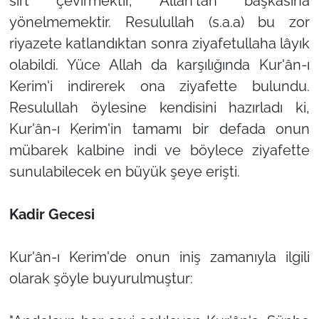
sırt çevirmektir, Allah'tan başkasına
yönelmemektir. Resulullah (s.a.a) bu zor
riyazete katlandıktan sonra ziyafetullaha lâyık
olabildi. Yüce Allah da karşılığında Kur'ân-ı
Kerim'i indirerek ona ziyafette bulundu.
Resulullah öylesine kendisini hazırladı ki,
Kur'ân-ı Kerim'in tamamı bir defada onun
mübarek kalbine indi ve böylece ziyafette
sunulabilecek en büyük şeye erişti.
Kadir Gecesi
Kur'ân-ı Kerim'de onun iniş zamanıyla ilgili
olarak şöyle buyurulmuştur: