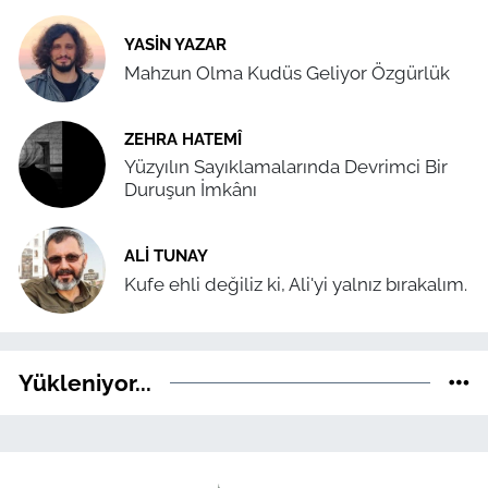
YASIN YAZAR
Mahzun Olma Kudüs Geliyor Özgürlük
ZEHRA HATEMÎ
Yüzyılın Sayıklamalarında Devrimci Bir
Duruşun İmkânı
ALI TUNAY
Kufe ehli değiliz ki, Ali'yi yalnız bırakalım.
Yükleniyor...