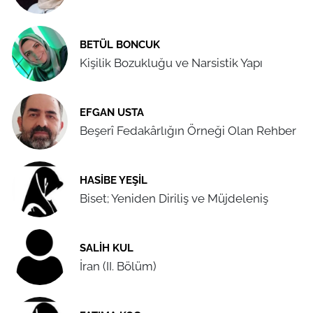
BETÜL BONCUK
Kişilik Bozukluğu ve Narsistik Yapı
EFGAN USTA
Beşerî Fedakârlığın Örneği Olan Rehber
HASIBE YEŞIL
Biset; Yeniden Diriliş ve Müjdeleniş
SALIH KUL
İran (II. Bölüm)