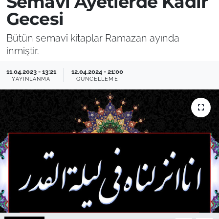
Semavi Ayetlerde Kadir
Gecesi
Bütün semavî kitaplar Ramazan ayında
inmiştir.
11.04.2023 - 13:21
12.04.2024 - 21:00
YAYINLANMA
GÜNCELLEME