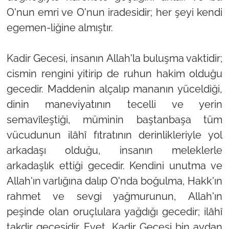
O'nun emri ve O'nun iradesidir; her şeyi kendi
egemen-liğine almıştır.
Kadir Gecesi, insanın Allah'la buluşma vaktidir;
cismin rengini yitirip de ruhun hakim olduğu
gecedir. Maddenin alçalıp mananın yüceldiği,
dinin maneviyatının tecelli ve yerin
semavîleştiği, müminin baştanbaşa tüm
vücudunun ilâhî fıtratının derinlikleriyle yol
arkadaşı olduğu, insanın meleklerle
arkadaşlık ettiği gecedir. Kendini unutma ve
Allah'ın varlığına dalıp O'nda boğulma, Hakk'ın
rahmet ve sevgi yağmurunun, Allah'ın
peşinde olan oruçlulara yağdığı gecedir; ilâhî
takdir gecesidir. Evet, Kadir Gecesi bin aydan