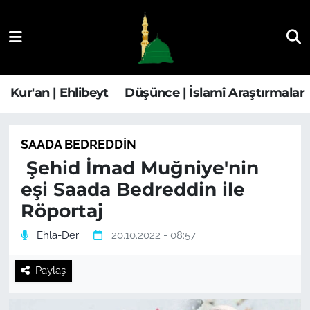
Kur'an | Ehlibeyt
Nöbetçi Eczaneler
Düşünce | İslamî Araştırmalar
Hava Durumu
Kur'an | Ehlibeyt
Düşünce | İslamî Araştırmalar
Ehla-Der Haber
Trafik Durumu
SAADA BEDREDDIN
Yaşam | Aile&GNÇ
Süper Lig Puan Durumu ve Fikstür
Şehid İmad Muğniye'nin
eşi Saada Bedreddin ile
Fıkıh | Ahkam
Tüm Manşetler
Röportaj
Son Dakika Haberleri
Ehla-Der
20.10.2022 - 08:57
Haber Arşivi
Paylaş