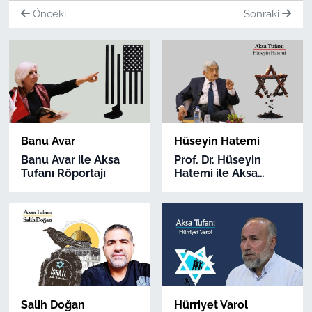
Önceki
Sonraki
Banu Avar
Hüseyin Hatemi
Banu Avar ile Aksa
Prof. Dr. Hüseyin
Tufanı Röportajı
Hatemi ile Aksa
Tufanı Röportajı
Salih Doğan
Hürriyet Varol