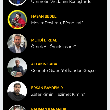
Ümmetin Vicdanını Konuşturdu!
HASAN BEDEL
Mevla: Dost mu, Efendi mi?
MEHDI BIRDAL
Örnek Al, Örnek İnsan Ol
ALI AKIN CABA
Cennete Giden Yol İran’dan Geçse!!
ERSAN BAYDEMIR
Zafer Kimin Hezimet Kimin?
RAHMAN KARANLIK