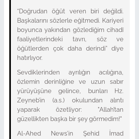
“Doğrudan öğüt veren biri değildi.
Başkalarını sözlerle eğitmedi. Kariyeri
boyunca yakından gözlediğim cihadî
faaliyetlerindeki tavrı, söz ve
öğütlerden çok daha derindi” diye
hatırlıyor.
Sevdiklerinden ayrılığın acılığına,
özlemin derinliğine ve uzun sabır
yürüyüşüne gelince, bunları Hz.
Zeyneb’in (a.s.) okulundan alıntı
yaparak özetliyor: "Allah’tan
güzellikten başka bir şey görmedim!"
Al-Ahed News’in Şehid İmad