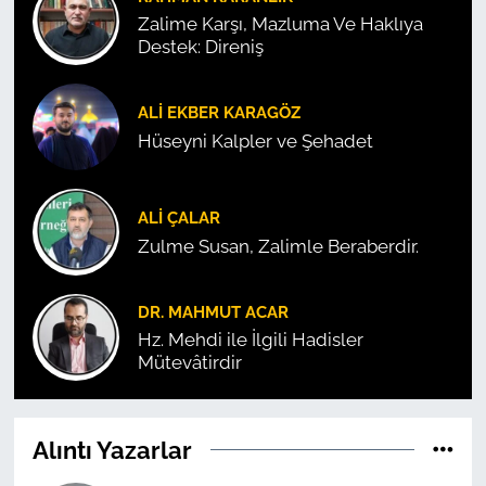
Zalime Karşı, Mazluma Ve Haklıya
Destek: Direniş
ALI EKBER KARAGÖZ
Hüseyni Kalpler ve Şehadet
ALI ÇALAR
Zulme Susan, Zalimle Beraberdir.
DR. MAHMUT ACAR
Hz. Mehdi ile İlgili Hadisler
Mütevâtirdir
Alıntı Yazarlar