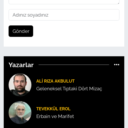
Gönder
Yazarlar
ALI RIZA AKBULUT
Geleneksel Tıptaki Dört Mizaç
TEVEKKÜL EROL
Erbain ve Marifet