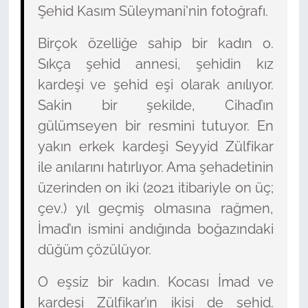
Şehid Kasım Süleymani'nin fotoğrafı.
Birçok özelliğe sahip bir kadın o.
Sıkça şehid annesi, şehidin kız
kardeşi ve şehid eşi olarak anılıyor.
Sakin bir şekilde, Cihad’ın
gülümseyen bir resmini tutuyor. En
yakın erkek kardeşi Seyyid Zülfikar
ile anılarını hatırlıyor. Ama şehadetinin
üzerinden on iki (2021 itibariyle on üç;
çev.) yıl geçmiş olmasına rağmen,
İmad’ın ismini andığında boğazındaki
düğüm çözülüyor.
O eşsiz bir kadın. Kocası İmad ve
kardeşi Zülfikar’ın ikisi de şehid.