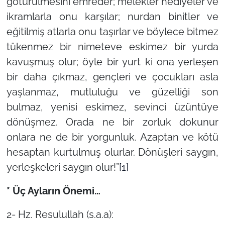
götürülmesini emreder; melekler hediyeler ve
ikramlarla onu karşılar; nurdan binitler ve
eğitilmiş atlarla onu taşırlar ve böylece bitmez
tükenmez bir nimeteve eskimez bir yurda
kavuşmuş olur; öyle bir yurt ki ona yerleşen
bir daha çıkmaz, gençleri ve çocukları asla
yaşlanmaz, mutluluğu ve güzelliği son
bulmaz, yenisi eskimez, sevinci üzüntüye
dönüşmez. Orada ne bir zorluk dokunur
onlara ne de bir yorgunluk. Azaptan ve kötü
hesaptan kurtulmuş olurlar. Dönüşleri saygın,
yerleşkeleri saygın olur!”
[1]
* Üç Ayların Önemi…
2- Hz. Resulullah (s.a.a):