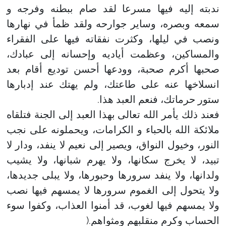
ندبته إليه فيها مسرعا لقد صام ببطنه وفرجه و
سمعه وبصره، وساير جوارحه ولقد ظمأ في نهارها
ونصب في ليلها، وكثرت نفقاته فيها على الفقراء
والمساكين، وعظمت أياديه وإحسانه إلى عبادك،
صحبها أكرم صحبة، وودعها أحسن توديع أقام بعد
انسلاخها عنه على طاعتك، ولم يهتك عند إدبارها
ستور حرماتك، فنعم العبد هذا.
فعند ذلك يأمر الله تعالى بهذا العبد إلى الجنة فتلقاه
ملائكة الله بالحباء و الكرامات، ويحملونه على نجب
النور، وخيول النواق، ويصير إلى نعيم لا ينفد، ودار لا
تبيد، لا يخرج سكانها، ولا يهرم شبانها، ولا يشيب
ولدانها، ولا ينفد سرورها وحبورها، ولا يبلى جديدها،
ولا يتحول إلى الغموم سرورها لا يمسهم فيها نصب
ولا يمسهم فيها لغوب، قد أمنوا العذاب، وكفوا سوء
الحساب وكرم منقلبهم ومثواهم.(