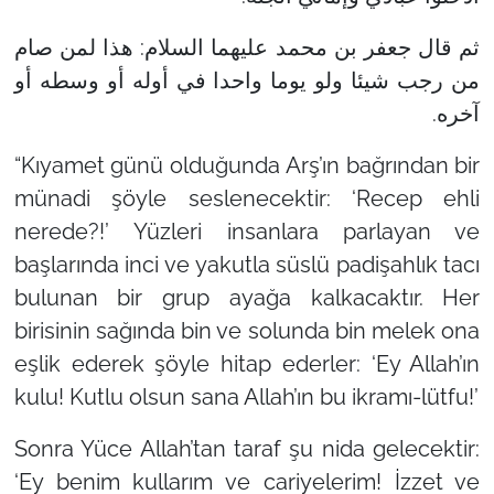
ثم قال جعفر بن محمد عليهما السلام: هذا لمن صام
من رجب شيئا ولو يوما واحدا في أوله أو وسطه أو
آخره.
“Kıyamet günü olduğunda Arş’ın bağrından bir
münadi şöyle seslenecektir:
‘Recep ehli
nerede?!’
Yüzleri insanlara parlayan ve
başlarında inci ve yakutla süslü padişahlık tacı
bulunan bir grup ayağa kalkacaktır. Her
birisinin sağında bin ve solunda bin melek ona
eşlik ederek şöyle hitap ederler: ‘Ey Allah’ın
kulu! Kutlu olsun sana Allah’ın bu ikramı-lütfu!’
Sonra Yüce Allah’tan taraf şu nida gelecektir:
‘Ey benim kullarım ve cariyelerim! İzzet ve