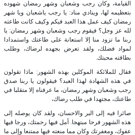
القيامة، وكان رجب وشعبان وشهر رمضان شهوده
بتعظيمه لها، وينادي مناد: يا رجب ياشعبان ويا شهر
رمضان كيف عمل هذا العبد فيكم وكيف كانت طاعته
لله عز وجل؟ فيقوم رجب وشعبان وشهر رمضان: يا
ربنا ما تزود منا إلا استعانة على طاعتك واستمدادا
لمواد فضلك، ولقد تعرض بجهده لرضاك، وطلب
بطاقته محبتك.
فقال للملائكة الموكلين بهذه الشهور: ماذا تقولون
في هذه الشهادة لهذا العبد؟ فيقولون يا ربنا صدق
رجب وشعبان وشهر رمضان، ما عرفناه إلا متقلبا في
طاعتك، مجتهدا في طلب رضاك،
صائرا فيه إلى البر والاحسان، ولقد كان يوصله إلى
هذه الشهور فرحا مبتهجا. أمل فيها رحمتك، ورجا فيها
عفوك، ومغفرتك وكان مما منعته فيها ممتنعا وإلى ما