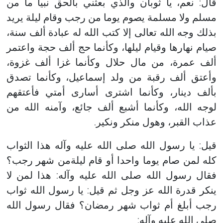
قال: نعم، يا ثوبان والذي بعثني بالحق نبيا ما من
مسلم ولا مسلمة يصوم يوما من رجب وقام ليلة يريد
بذلك وجه الله تعالى إلا كتب الله له عبادة ألف سنة،
صيام نهارها وقيام ليلها، وكأنما حج ألف حجة واعتمر
ألف عمرة، من مال حلال وكأنما غزا ألف غزوة،
وأعتق ألف رقبة من ولد إسماعيل، وكأنما تصدق
بألف دينار، وكأنما اشترى أسارى أمتي فأعتقهم
لوجه الله، وكأنما أشبع ألف جائع، وآمنه الله من
عذاب القبر، وهول منكر ونكير.
قيل: يا رسول الله صلى الله عليه وآله هذا الثواب
كله لمن صام يوما واحدا أو قام ليلةمن شهر رجب؟
فقال رسول الله صلى الله عليه وآله: هذا لمن لا
ينكر قدرة الله عز وجل ثم قيل: يا رسول الله ثواب
رجب أبلغ أم ثواب شهر رمضان؟ فقال رسول الله
صلى الله عليه وآله: