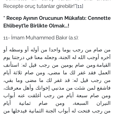
Recepte oruç tutanlar girebilir!”
[11]
* Recep Ayının Orucunun Mükafatı: Cennette
Ehlibeyt’le Birlikte Olmak…!
11- İmam Muhammed Bakır (a.s):
من صام من رجب يوما واحدا من أوله أو وسطه أو
آخره أوجب الله له الجنة، وجعله معنا في درجتنا يوم
القيامة.ومن صام يومين من رجب قيل له: استأنف
العمل فقد غفر لك ما مضى، ومن صام ثلاثة أيام
من رجب قيل له: قد غفر لك ما مضى وما بقي،
فاشفع لمن شئت من مذنبي إخوانك وأهل معرفتك،
ومن صام سبعة أيام من رجب أغلقت عنه أبواب
النيران السبعة، ومن صام ثمانية أيام
من رجب فتحت له أبواب الجنة الثمانية فيدخلها من