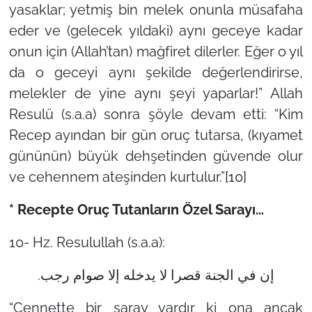
yasaklar; yetmiş bin melek onunla müsafaha
eder ve (gelecek yıldaki) aynı geceye kadar
onun için (Allah’tan) mağfiret dilerler. Eğer o yıl
da o geceyi aynı şekilde değerlendirirse,
melekler de yine aynı şeyi yaparlar!” Allah
Resulü (s.a.a) sonra şöyle devam etti: “Kim
Recep ayından bir gün oruç tutarsa, (kıyamet
gününün) büyük dehşetinden güvende olur
ve cehennem ateşinden kurtulur.”
[10]
* Recepte Oruç Tutanların Özel Sarayı…
10- Hz. Resulullah (s.a.a):
إن في الجنة قصرا لا يدخله إلا صوام رجب.
“Cennette bir saray vardır ki ona ancak