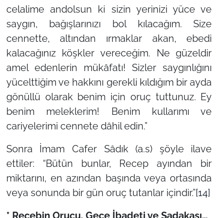
celalime andolsun ki sizin yerinizi yüce ve
saygın, bağışlarınızı bol kılacağım. Size
cennette, altından ırmaklar akan, ebedi
kalacağınız köşkler vereceğim. Ne güzeldir
amel edenlerin mükâfatı! Sizler saygınlığını
yücelttiğim ve hakkını gerekli kıldığım bir ayda
gönüllü olarak benim için oruç tuttunuz. Ey
benim meleklerim! Benim kullarımı ve
cariyelerimi cennete dâhil edin.”
Sonra İmam Cafer Sâdık (a.s) şöyle ilave
ettiler: “Bütün bunlar, Recep ayından bir
miktarını, en azından başında veya ortasında
veya sonunda bir gün oruç tutanlar içindir.”
[14]
* Recebin Orucu, Gece İbadeti ve Sadakası…