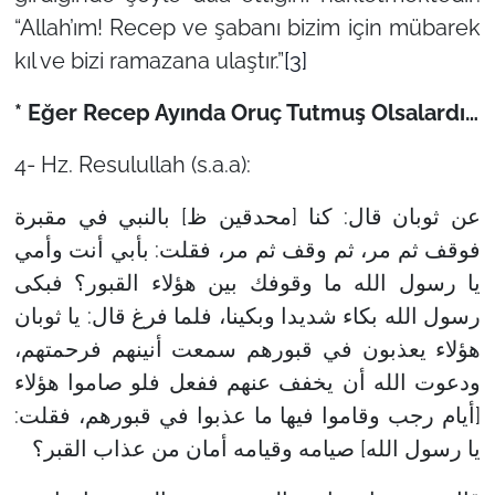
“Allah’ım! Recep ve şabanı bizim için mübarek
kıl ve bizi ramazana ulaştır.”
[3]
* Eğer Recep Ayında Oruç Tutmuş Olsalardı…
4- Hz. Resulullah (s.a.a):
عن ثوبان قال: كنا [محدقين ظ] بالنبي في مقبرة
فوقف ثم مر، ثم وقف ثم مر، فقلت: بأبي أنت وأمي
يا رسول الله ما وقوفك بين هؤلاء القبور؟ فبكى
رسول الله بكاء شديدا وبكينا، فلما فرغ قال: يا ثوبان
هؤلاء يعذبون في قبورهم سمعت أنينهم فرحمتهم،
ودعوت الله أن يخفف عنهم ففعل فلو صاموا هؤلاء
[أيام رجب وقاموا فيها ما عذبوا في قبورهم، فقلت:
يا رسول الله] صيامه وقيامه أمان من عذاب القبر؟