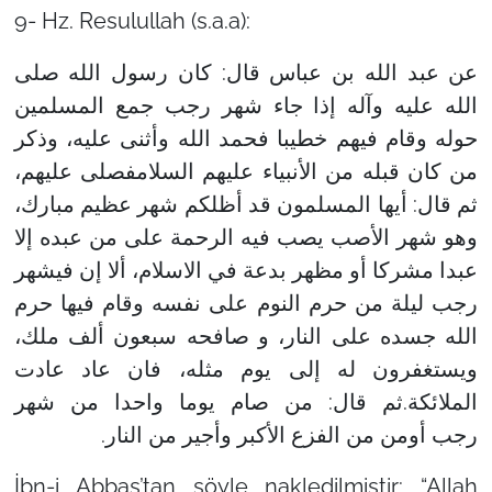
9- Hz. Resulullah (s.a.a):
عن عبد الله بن عباس قال: كان رسول الله صلى
الله عليه وآله إذا جاء شهر رجب جمع المسلمين
حوله وقام فيهم خطيبا فحمد الله وأثنى عليه، وذكر
من كان قبله من الأنبياء عليهم السلامفصلى عليهم،
ثم قال: أيها المسلمون قد أظلكم شهر عظيم مبارك،
وهو شهر الأصب يصب فيه الرحمة على من عبده إلا
عبدا مشركا أو مظهر بدعة في الاسلام، ألا إن فيشهر
رجب ليلة من حرم النوم على نفسه وقام فيها حرم
الله جسده على النار، و صافحه سبعون ألف ملك،
ويستغفرون له إلى يوم مثله، فان عاد عادت
الملائكة.ثم قال: من صام يوما واحدا من شهر
رجب أومن من الفزع الأكبر وأجير من النار.
İbn-i Abbas’tan şöyle nakledilmiştir: “Allah