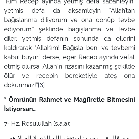
“Kim Recep ayında yetmiş defa sabahleyin,
yetmiş defa da akşamleyin “Allah’tan
bağışlanma diliyorum ve ona dönüp tevbe
ediyorum.” şeklinde bağışlanma ve tevbe
diler, yetmiş defanın sonunda da ellerini
kaldırarak “Allah’ım! Bağışla beni ve tevbemi
kabul buyur.” derse, eğer Recep ayında vefat
etmiş olursa, Allah’ın rızasını kazanmış şekilde
ölür ve recebin bereketiyle ateş ona
dokunmaz!”
[6]
* Ömrünün Rahmet ve Mağfiretle Bitmesini
İstiyorsan…
7- Hz. Resulullah (s.a.a):
من قال في رجب : أستغفر الله الذي لا إله إلا هو