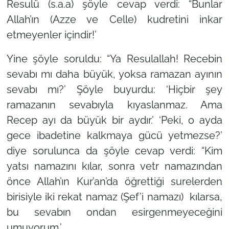
Resulü (s.a.a) şöyle cevap verdi: “Bunlar
Allah’ın (Azze ve Celle) kudretini inkar
etmeyenler içindir!’
Yine şöyle soruldu: “Ya Resulallah! Recebin
sevabı mı daha büyük, yoksa ramazan ayının
sevabı mı?’ Şöyle buyurdu: ‘Hiçbir şey
ramazanın sevabıyla kıyaslanmaz. Ama
Recep ayı da büyük bir aydır.’ ‘Peki, o ayda
gece ibadetine kalkmaya gücü yetmezse?’
diye sorulunca da şöyle cevap verdi: “Kim
yatsı namazını kılar, sonra vetr namazından
önce Allah’ın Kur’an’da öğrettiği surelerden
birisiyle iki rekat namaz (Şef’i namazı) kılarsa,
bu sevabın ondan esirgenmeyeceğini
umuyorum.’