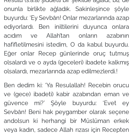
onunla birlikte ağladık. Sakinleşince şöyle
buyurdu: ‘Ey Sevbân! Onlar mezarlarında azap
ediyorlardı. Ben iniltilerini duyunca onlara
acıdım ve Allah’tan onların azabının
hafifletilmesini istedim, O da kabul buyurdu.
Eğer onlar Recep günlerinde oruç tutmuş
olsalardı ve o ayda (geceleri) ibadete kalkmış
olsalardı, mezarlarında azap edilmezlerdi.!
Ben dedim ki: ‘Ya Resulallah! Recebin orucu
ve (gece) ibadeti) kabir azabından eman ve
güvence mi?’ Şöyle buyurdu: ‘Evet ey
Sevbân! Beni hak peygamber olarak seçene
andolsun ki herhangi bir Müslüman erkek
veya kadın, sadece Allah rızası için Recepten