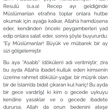
Resulü (s.a.a) Recep ayı geldiğinde
Müslümanları etrafına toplar onlara hutbe
okumak için ayağa kalkar, Allah’a hamdüsena
eder, kendinden önceki peygamberleri yad
edip onlara salat eder, sonra şöyle buyururdu:
“Ey Müslümanlar! Büyük ve mübarek bir ay
sizi gölgelemiştir.
Bu aya “Asabb” (dökülen) adı verilmiştir; zira
bu ayda Allah’a ibadet-kulluk eden kimsenin
üzerine rahmet dökülür-yağar, bir müşrik olan
bir de İslam’da bidat çıkaran kul hariç! Bu ayda
bir gece vardır
[9]
ki kim o gecede uykuyu
kendine yasaklar ve o gecede ibadete
durursa, Allah da onun bedenini ateşe