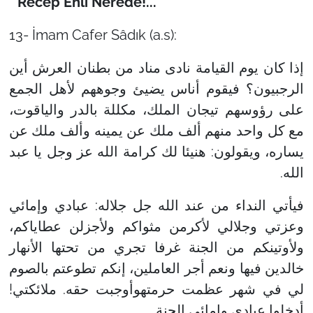
* Recep Ehli Nerede!...
13- İmam Cafer Sâdık (a.s):
إذا كان يوم القيامة نادى مناد من بطنان العرش أين
الرجبيون؟ فيقوم أناس يضيئ وجوههم لأهل الجمع
على رؤوسهم تيجان الملك، مكللة بالدر والياقوت،
مع كل واحد منهم ألف ملك عن يمينه وألف ملك عن
يساره، ويقولون: هنيئا لك كرامة الله عز وجل يا عبد
الله.
فيأتي النداء من عند الله جل جلاله: عبادي وإمائي
وعزتي وجلالي لأكرمن مثواكم ولأجزلن عطاياكم،
ولأوتينكم من الجنة غرفا تجري من تحتها الأنهار
خالدين فيها ونعم أجر العاملين، إنكم تطوعتم بالصوم
لي في شهر عظمت حرمتهوأوجبت حقه. ملائكتي!
أدخلوا عبادي وإمائي الجنة.