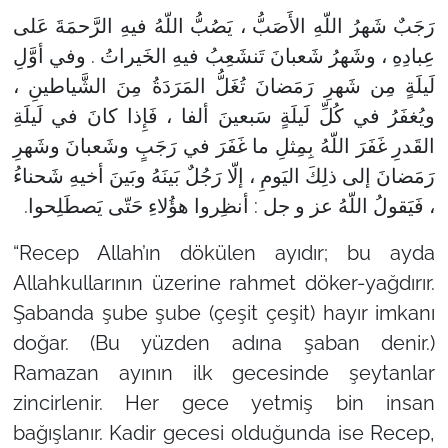
رَجَبٌ شَهرُ اللّهِ الأَصَبُّ ، يَصُبُّ اللّهُ فيهِ الرَّحمَةَ عَلى
عِبادِهِ ، وشَهرُ شَعبانَ تَنشَعِبُ فيهِ الخَيراتُ . وفي أوَّلِ
لَيلَةٍ مِن شَهرِ رَمَضانَ تُغَلُّ المَرَدَةُ مِنَ الشَّياطينِ ،
ويُغفَرُ في كُلِّ لَيلَةٍ سَبعينَ ألفا ، فَإِذا كانَ في لَيلَةِ
القَدرِ غَفَرَ اللّهُ بِمِثلِ ما غَفَرَ في رَجَبٍ وشَعبانَ وشَهرِ
رَمَضانَ إلى ذلِكَ اليَومِ ، إلّا رَجُلٌ بَينَهُ وبَينَ أخيهِ شَحناءُ
، فَيَقولُ اللّهُ عز و جل : أنظِروا هؤُلاءِ حَتّى يَصطَلِحوا.
“Recep Allah’ın dökülen ayıdır; bu ayda
Allahkullarının üzerine rahmet döker-yağdırır.
Şabanda şube şube (çeşit çeşit) hayır imkanı
doğar. (Bu yüzden adına şaban denir.)
Ramazan ayının ilk gecesinde şeytanlar
zincirlenir. Her gece yetmiş bin insan
bağışlanır. Kadir gecesi olduğunda ise Recep,