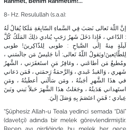
Rahmet, Benim Rahmetim!...
8- Hz. Resulullah (s.a.a):
إنَّ اللّهَ تَعالى نَصَبَ فِي السَّماءِ السّابِعَةِ مَلَكا يُقالُ لَهُ
: الدّاعي ، فَإِذا دَخَلَ شَهرُ رَجَبٍ يُنادي ذلِكَ المَلَكُ كُلَّ
لَيلَةٍ مِنهُ إلَى الصَّباحِ : طوبى لِلذّاكِرينَ! طوبى
لِلطّائِعينَ!ويَقولُ اللّهُ تَعالى: أنا جَليسُ مَن جالَسَني ،
ومُطيعُ مَن أطاعَني ، وغافِرُ مَنِ استَغفَرَني ، الشَّهرُ
شَهري ، وَالعَبدُ عَبدي ، وَالرَّحمَةُ رَحمَتي ، فَمَن دَعاني
في هذَا الشَّهرِ أجَبتُهُ ، ومَن سَأَلَني أعطَيتُهُ ، ومَنِ
استَهداني هَدَيتُهُ ، وجَعَلتُ هذَا الشَّهرَ حَبلاً بَيني وبَينَ
عِبادي ؛ فَمَنِ اعتَصَمَ بِهِ وَصَلَ إلَيَ.
“Şüphesiz Allah-u Teala yedinci semada “Dâî”
(davetçi) adında bir melek görevlendirmiştir.
Recep ayı girdiğinde bu melek her gece