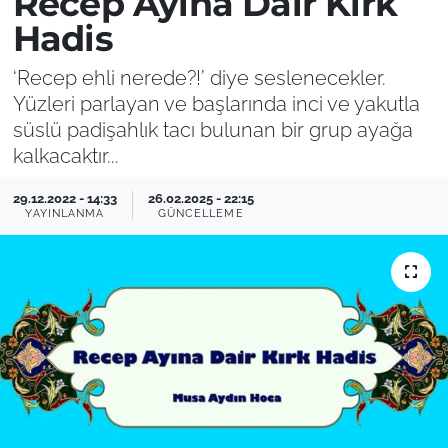
Recep Ayına Dair Kırk
Hadis
‘Recep ehli nerede?!’ diye seslenecekler.
Yüzleri parlayan ve başlarında inci ve yakutla
süslü padişahlık tacı bulunan bir grup ayağa
kalkacaktır...
29.12.2022 - 14:33
26.02.2025 - 22:15
YAYINLANMA
GÜNCELLEME