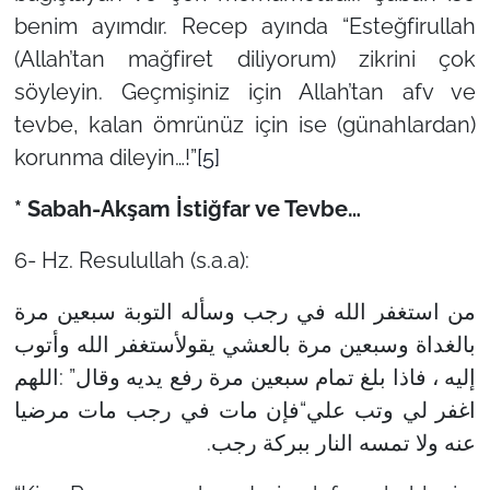
benim ayımdır. Recep ayında “Esteğfirullah
(Allah’tan mağfiret diliyorum) zikrini çok
söyleyin. Geçmişiniz için Allah’tan afv ve
tevbe, kalan ömrünüz için ise (günahlardan)
korunma dileyin…!”
[5]
* Sabah-Akşam İstiğfar ve Tevbe…
6- Hz. Resulullah (s.a.a):
من استغفر الله في رجب وسأله التوبة سبعين مرة
بالغداة وسبعين مرة بالعشي يقولأستغفر الله وأتوب
إليه ، فاذا بلغ تمام سبعين مرة رفع يديه وقال” :اللهم
اغفر لي وتب علي“فإن مات في رجب مات مرضيا
عنه ولا تمسه النار ببركة رجب.