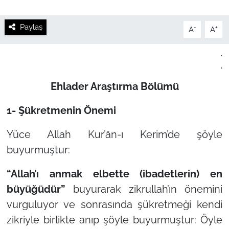
Paylaş
-
+
A
A
.
.
Ehlader Araştırma Bölümü
1- Şükretmenin Önemi
Yüce Allah Kur’ân-ı Kerim’de şöyle
buyurmuştur:
“Allah’ı anmak elbette (ibadetlerin) en
büyüğüdür”
buyurarak zikrullah’ın önemini
vurguluyor ve sonrasında şükretmeği kendi
zikriyle birlikte anıp şöyle buyurmuştur: Öyle