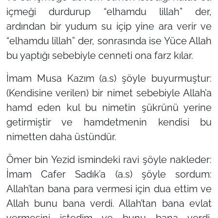
içmeği durdurup “elhamdu lillah” der,
ardından bir yudum su içip yine ara verir ve
“elhamdu lillah” der, sonrasında ise Yüce Allah
bu yaptığı sebebiyle cenneti ona farz kılar.
İmam Musa Kazım (a.s) şöyle buyurmuştur:
(Kendisine verilen) bir nimet sebebiyle Allah’a
hamd eden kul bu nimetin şükrünü yerine
getirmiştir ve hamdetmenin kendisi bu
nimetten daha üstündür.
Ömer bin Yezid ismindeki ravi şöyle nakleder:
İmam Cafer Sadık’a (a.s) şöyle sordum:
Allah’tan bana para vermesi için dua ettim ve
Allah bunu bana verdi. Allah’tan bana evlat
vermesini istedim ve bunu bana verdi.