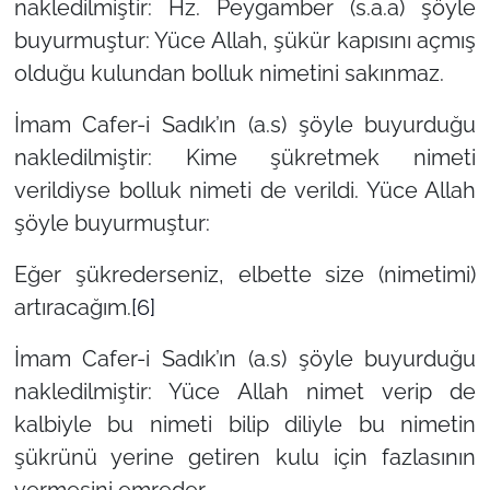
nakledilmiştir: Hz. Peygamber (s.a.a) şöyle
buyurmuştur: Yüce Allah, şükür kapısını açmış
olduğu kulundan bolluk nimetini sakınmaz.
İmam Cafer-i Sadık’ın (a.s) şöyle buyurduğu
nakledilmiştir: Kime şükretmek nimeti
verildiyse bolluk nimeti de verildi. Yüce Allah
şöyle buyurmuştur:
Eğer şükrederseniz, elbette size (nimetimi)
artıracağım.
[6]
İmam Cafer-i Sadık’ın (a.s) şöyle buyurduğu
nakledilmiştir: Yüce Allah nimet verip de
kalbiyle bu nimeti bilip diliyle bu nimetin
şükrünü yerine getiren kulu için fazlasının
vermesini emreder.