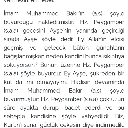
İmam Muhammed Bakır’ın (a.s) şöyle
buyurduğu nakledilmiştir: Hz. Peygamber
(s.a.a) gecesini Ayşe’nin yanında geçirdiği
sırada Ayşe şöyle dedi: Ey Allah’ın elçisi
geçmiş ve gelecek bütün günahların
bağışlanmışken neden kendini bunca sıkıntıya
sokuyorsun? Bunun üzerine Hz. Peygamber
(s.a.a) şöyle buyurdu: Ey Ayşe, şükreden bir
kul da mı olmayayım. Hadisin devamında
İmam Muhammed Bakır (a.s) şöyle
buyurmuştur: Hz. Peygamber (s.a.a) çok uzun
süre ayakta durup ibadet ederdi ve bu
sebeple kendisine şöyle vahyedildi: Biz,
Kur’an’ı sana, güçlük çekesin diye indirmedik.