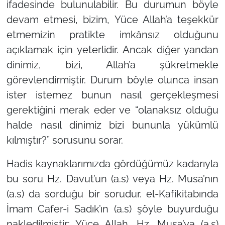
ifadesinde bulunulabilir. Bu durumun böyle
devam etmesi, bizim, Yüce Allah’a teşekkür
etmemizin pratikte imkânsız olduğunu
açıklamak için yeterlidir. Ancak diğer yandan
dinimiz, bizi, Allah’a şükretmekle
görevlendirmiştir. Durum böyle olunca insan
ister istemez bunun nasıl gerçekleşmesi
gerektiğini merak eder ve “olanaksız olduğu
halde nasıl dinimiz bizi bununla yükümlü
kılmıştır?” sorusunu sorar.
Hadis kaynaklarımızda gördüğümüz kadarıyla
bu soru Hz. Davut’un (a.s) veya Hz. Musa’nın
(a.s) da sorduğu bir sorudur. el-Kafikitabında
İmam Cafer-i Sadık’ın (a.s) şöyle buyurduğu
nakledilmiştir: Yüce Allah, Hz. Musa’ya (a.s)