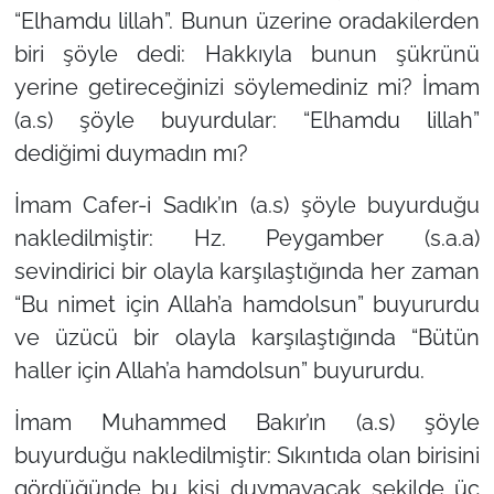
“Elhamdu lillah”. Bunun üzerine oradakilerden
biri şöyle dedi: Hakkıyla bunun şükrünü
yerine getireceğinizi söylemediniz mi? İmam
(a.s) şöyle buyurdular: “Elhamdu lillah”
dediğimi duymadın mı?
İmam Cafer-i Sadık’ın (a.s) şöyle buyurduğu
nakledilmiştir: Hz. Peygamber (s.a.a)
sevindirici bir olayla karşılaştığında her zaman
“Bu nimet için Allah’a hamdolsun” buyururdu
ve üzücü bir olayla karşılaştığında “Bütün
haller için Allah’a hamdolsun” buyururdu.
İmam Muhammed Bakır’ın (a.s) şöyle
buyurduğu nakledilmiştir: Sıkıntıda olan birisini
gördüğünde bu kişi duymayacak şekilde üç