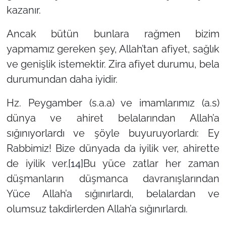
kazanır.
Ancak bütün bunlara rağmen bizim
yapmamız gereken şey, Allah’tan afiyet, sağlık
ve genişlik istemektir. Zira afiyet durumu, bela
durumundan daha iyidir.
Hz. Peygamber (s.a.a) ve imamlarımız (a.s)
dünya ve ahiret belalarından Allah’a
sığınıyorlardı ve şöyle buyuruyorlardı: Ey
Rabbimiz! Bize dünyada da iyilik ver, ahirette
de iyilik ver.
[14]
Bu yüce zatlar her zaman
düşmanların düşmanca davranışlarından
Yüce Allah’a sığınırlardı, belalardan ve
olumsuz takdirlerden Allah’a sığınırlardı.