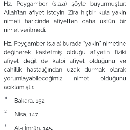
Hz. Peygamber (s.a.a) şöyle buyurmuştur:
Allah’tan afiyet isteyin. Zira hiçbir kula yakin
nimeti haricinde afiyetten daha üstün bir
nimet verilmedi.
Hz. Peygamber (s.a.a) burada “yakin” nimetine
değinerek kastetmiş olduğu afiyetin fiziki
afiyet değil de kalbi afiyet olduğunu ve
cahillik hastalığından uzak durmak olarak
yorumlayabileceğimiz nimet olduğunu
açıklamıştır.
[1]
Bakara, 152.
[2]
Nisa, 147.
[3]
Âl-i İmrân, 145.