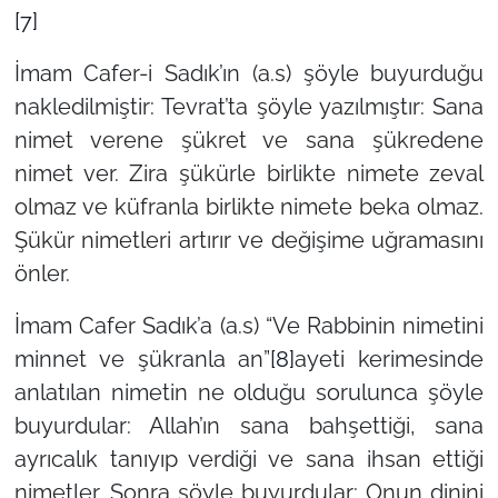
[7]
İmam Cafer-i Sadık’ın (a.s) şöyle buyurduğu
nakledilmiştir: Tevrat’ta şöyle yazılmıştır: Sana
nimet verene şükret ve sana şükredene
nimet ver. Zira şükürle birlikte nimete zeval
olmaz ve küfranla birlikte nimete beka olmaz.
Şükür nimetleri artırır ve değişime uğramasını
önler.
İmam Cafer Sadık’a (a.s) “Ve Rabbinin nimetini
minnet ve şükranla an”
[8]
ayeti kerimesinde
anlatılan nimetin ne olduğu sorulunca şöyle
buyurdular: Allah’ın sana bahşettiği, sana
ayrıcalık tanıyıp verdiği ve sana ihsan ettiği
nimetler. Sonra şöyle buyurdular: Onun dinini