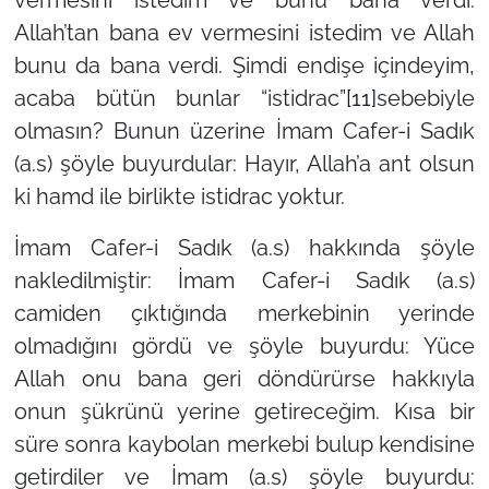
Allah’tan bana ev vermesini istedim ve Allah
bunu da bana verdi. Şimdi endişe içindeyim,
acaba bütün bunlar “istidrac”
[11]
sebebiyle
olmasın? Bunun üzerine İmam Cafer-i Sadık
(a.s) şöyle buyurdular: Hayır, Allah’a ant olsun
ki hamd ile birlikte istidrac yoktur.
İmam Cafer-i Sadık (a.s) hakkında şöyle
nakledilmiştir: İmam Cafer-i Sadık (a.s)
camiden çıktığında merkebinin yerinde
olmadığını gördü ve şöyle buyurdu: Yüce
Allah onu bana geri döndürürse hakkıyla
onun şükrünü yerine getireceğim. Kısa bir
süre sonra kaybolan merkebi bulup kendisine
getirdiler ve İmam (a.s) şöyle buyurdu: