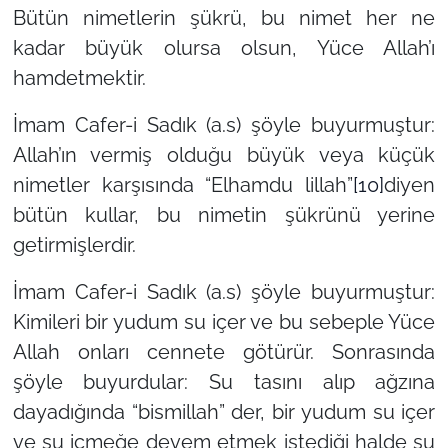
Bütün nimetlerin şükrü, bu nimet her ne
kadar büyük olursa olsun, Yüce Allah’ı
hamdetmektir.
İmam Cafer-i Sadık (a.s) şöyle buyurmuştur:
Allah’ın vermiş olduğu büyük veya küçük
nimetler karşısında “Elhamdu lillah”
[10]
diyen
bütün kullar, bu nimetin şükrünü yerine
getirmişlerdir.
İmam Cafer-i Sadık (a.s) şöyle buyurmuştur:
Kimileri bir yudum su içer ve bu sebeple Yüce
Allah onları cennete götürür. Sonrasında
şöyle buyurdular: Su tasını alıp ağzına
dayadığında “bismillah” der, bir yudum su içer
ve su içmeğe devem etmek istediği halde su