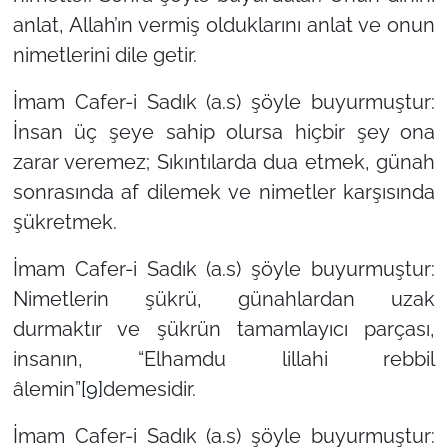
anlat, Allah’ın vermiş olduklarını anlat ve onun
nimetlerini dile getir.
İmam Cafer-i Sadık (a.s) şöyle buyurmuştur:
İnsan üç şeye sahip olursa hiçbir şey ona
zarar veremez; Sıkıntılarda dua etmek, günah
sonrasında af dilemek ve nimetler karşısında
şükretmek.
İmam Cafer-i Sadık (a.s) şöyle buyurmuştur:
Nimetlerin şükrü, günahlardan uzak
durmaktır ve şükrün tamamlayıcı parçası,
insanın, “Elhamdu lillahi rebbil
âlemin”
[9]
demesidir.
İmam Cafer-i Sadık (a.s) şöyle buyurmuştur: