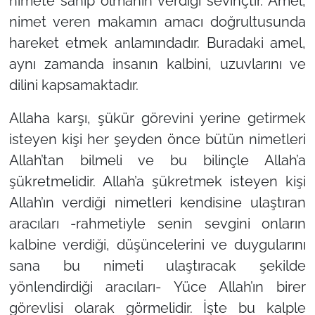
nimete sahip olmanın verdiği sevinçtir. Amel,
nimet veren makamın amacı doğrultusunda
hareket etmek anlamındadır. Buradaki amel,
aynı zamanda insanın kalbini, uzuvlarını ve
dilini kapsamaktadır.
Allaha karşı, şükür görevini yerine getirmek
isteyen kişi her şeyden önce bütün nimetleri
Allah’tan bilmeli ve bu bilinçle Allah’a
şükretmelidir. Allah’a şükretmek isteyen kişi
Allah’ın verdiği nimetleri kendisine ulaştıran
aracıları -rahmetiyle senin sevgini onların
kalbine verdiği, düşüncelerini ve duygularını
sana bu nimeti ulaştıracak şekilde
yönlendirdiği aracıları- Yüce Allah’ın birer
görevlisi olarak görmelidir. İşte bu kalple