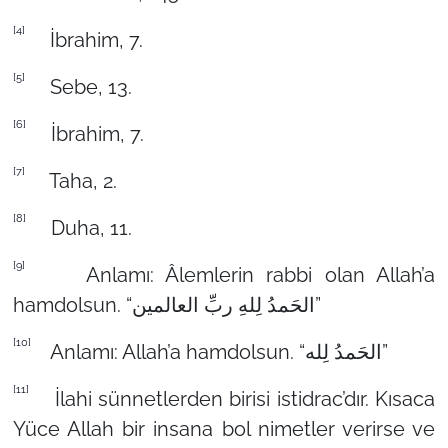
[4]
İbrahim, 7.
[5]
Sebe, 13.
[6]
İbrahim, 7.
[7]
Taha, 2.
[8]
Duha, 11.
[9]
Anlamı: Âlemlerin rabbi olan Allah’a
hamdolsun. “الحَمدُ لِلهِ ربِّ العالمین”
[10]
Anlamı: Allah’a hamdolsun. “الحَمدُ لِله”
[11]
İlahi sünnetlerden birisi istidrac’dır. Kısaca
Yüce Allah bir insana bol nimetler verirse ve