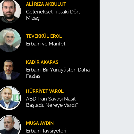
ALI RIZA AKBULUT
Geleneksel Tıptaki Dört
Mizaç
TEVEKKÜL EROL
Erbain ve Marifet
KADIR AKARAS
Erbain: Bir Yürüyüşten Daha
Fazlası
HÜRRIYET VAROL
ABD-İran Savaşı Nasıl
Başladı, Nereye Vardı?
MUSA AYDIN
Erbain Tavsiyeleri