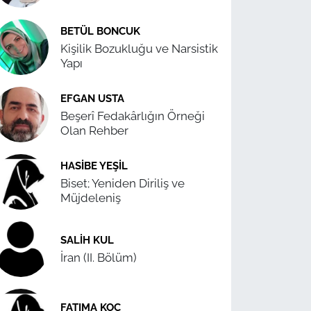
BETÜL BONCUK
Kişilik Bozukluğu ve Narsistik
Yapı
EFGAN USTA
Beşerî Fedakârlığın Örneği
Olan Rehber
HASIBE YEŞIL
Biset; Yeniden Diriliş ve
Müjdeleniş
SALIH KUL
İran (II. Bölüm)
FATIMA KOÇ