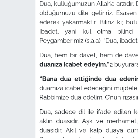
Dua, kulluğumuzun Allah’a arzıdır. D
olduğumuzu dile getiririz. Esasen
ederek yakarmaktır. Biliriz ki; b
İbadet, yani kul olma bilinci
Peygamberimiz (s.a.a),
“Dua, ibadet
Dua, hem bir davet, hem de davet
duanıza icabet edeyim.”
2 buyurara
“Bana dua ettiğinde dua edenin 
duamıza icabet edeceğini müjdelemek
Rabbimize dua edelim. O’nun rızasını,
Dua, sadece dil ile ifade edilen k
aklın duasıdır. Aşk ve merhamet, 
duasıdır. Akıl ve kalp duaya du