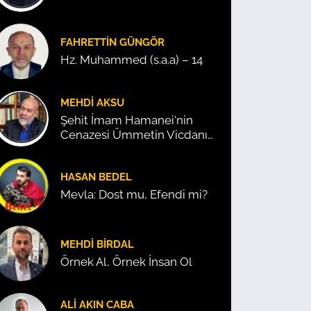
FAHRETTIN GÜNGÖR
Hz. Muhammed (s.a.a) – 14
MEHDI AKSU
Şehit İmam Hamanei'nin
Cenazesi Ümmetin Vicdanını
Konuşturdu!
HASAN BEDEL
Mevla: Dost mu, Efendi mi?
MEHDI BIRDAL
Örnek Al, Örnek İnsan Ol
ALI AKIN CABA