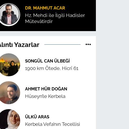
DR. MAHMUT ACAR
Hz. Mehdi ile İlgili Hadisler
Mütevâtirdir
lıntı Yazarlar
SONGÜL CAN ÜLBEĞI
1900 km Ötede, Hicrî 61
AHMET HÜR DOĞAN
Hüseyn’le Kerbela
ÜLKÜ ARAS
Kerbela Vefa’nın Tecellisi