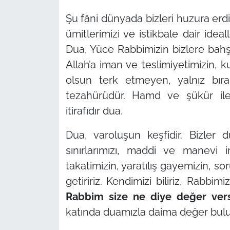
Şu fâni dünyada bizleri huzura erdir
ümitlerimizi ve istikbale dair idea
Dua, Yüce Rabbimizin bizlere bahşe
Allah’a iman ve teslimiyetimizin, kul
olsun terk etmeyen, yalnız bı
tezahürüdür. Hamd ve şükür ile A
itirafıdır dua.
Dua, varoluşun keşfidir. Bizle
sınırlarımızı, maddi ve manevi 
takatimizin, yaratılış gayemizin, s
getiririz. Kendimizi biliriz, Rabbimizi
Rabbim size ne diye değer vers
katında duamızla daima değer bulu