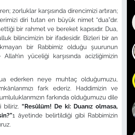
en; zorluklar karşısında direncimizi artıran;
llerimizi diri tutan en büyük nimet
“dua”
dır.
ttiği bir rahmet ve bereket kapısıdır. Dua,
luk bilincimizin bir ifadesidir. Bizleri bir an
rakmayan bir Rabbimiz olduğu şuurunun
llah’ın yüceliği karşısında acizliğimizin
r dua ederken neye muhtaç olduğumuzu,
imkânlarımızı fark ederiz. Haddimizin ve
orumluluklarımızın farkında olduğumuzu dile
 biliriz.
“Resûlüm! De ki: Duanız olmasa,
in?”
1 âyetinde belirtildiği gibi Rabbimizin
ruz.