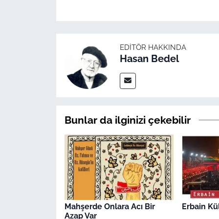
EDITÖR HAKKINDA
Hasan Bedel
Bunlar da ilginizi çekebilir
Mahşerde Onlara Acı Bir
Erbain Kü
Azap Var