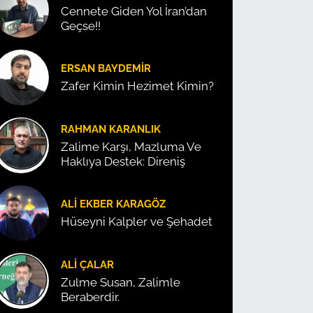
Cennete Giden Yol İran’dan
Geçse!!
ERSAN BAYDEMIR
Zafer Kimin Hezimet Kimin?
RAHMAN KARANLIK
Zalime Karşı, Mazluma Ve
Haklıya Destek: Direniş
ALI EKBER KARAGÖZ
Hüseyni Kalpler ve Şehadet
ALI ÇALAR
Zulme Susan, Zalimle
Beraberdir.