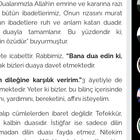
ualarımızla Allah’ın emrine ve kararına razı
 bütün ibadetlerimiz, O’nun rızasını murat
ütün ibadetlere ruh ve anlam katan duadır.
, duayla tamamlanır. Bu yüzdendir ki;
in özüdür.”
buyurmuştur.
e icabettir. Rabbimiz,
“Bana dua edin ki,
k bizleri duaya davet etmektedir.
dileğine karşılık veririm.”
3 âyetiyle de
tedir. Yeter ki bizler, bu bilinç içerisinde
 yardımını, bereketini, affını isteyelim.
alıp cümlelerden ibaret değildir. Tefekkür,
kalbin duasıdır. İstiğfar ise sadece dilin
rmadan dilin duası fayda etmez. Nitekim