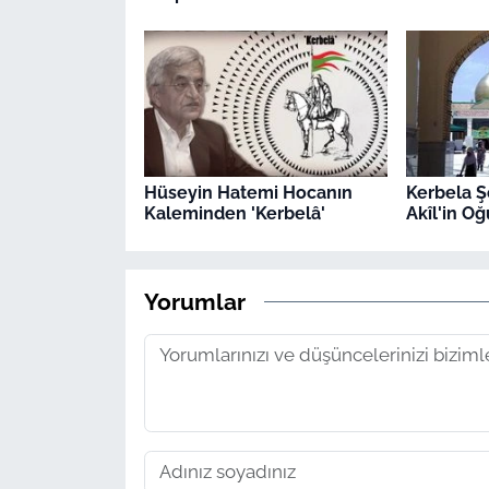
Hüseyin Hatemi Hocanın
Kerbela Ş
Kaleminden 'Kerbelâ'
Akîl'in Oğ
Yorumlar