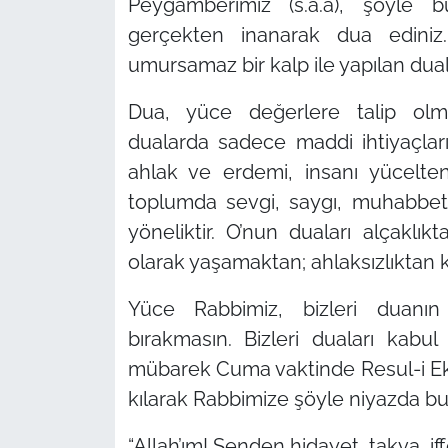
Peygamberimiz (s.a.a), şöyle 
gerçekten inanarak dua ediniz.
umursamaz bir kalp ile yapılan dual
Dua, yüce değerlere talip olmak
dualarda sadece maddi ihtiyaçları
ahlak ve erdemi, insanı yücelten 
toplumda sevgi, saygı, muhabbet
yöneliktir. O’nun duaları alçaklık
olarak yaşamaktan; ahlaksızlıktan k
Yüce Rabbimiz, bizleri duan
bırakmasın. Bizleri duaları kabul
mübarek Cuma vaktinde Resul-i Ekr
kılarak Rabbimize şöyle niyazda bu
“Allah’ım! Senden hidayet, takva, iff