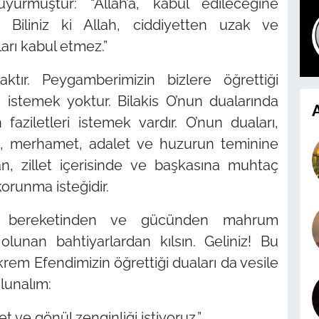
buyurmuştur:
“Allah’a, kabul edileceğine
 Biliniz ki Allah, ciddiyetten uzak ve
arı kabul etmez.”
tır. Peygamberimizin bizlere öğrettiği
 istemek yoktur. Bilakis O’nun dualarında
A
faziletleri istemek vardır. O’nun duaları,
, merhamet, adalet ve huzurun teminine
tan, zillet içerisinde ve başkasına muhtaç
orunma isteğidir.
ın bereketinden ve gücünden mahrum
 olunan bahtiyarlardan kılsın. Geliniz! Bu
em Efendimizin öğrettiği duaları da vesile
lunalım:
et ve gönül zenginliği istiyoruz.”