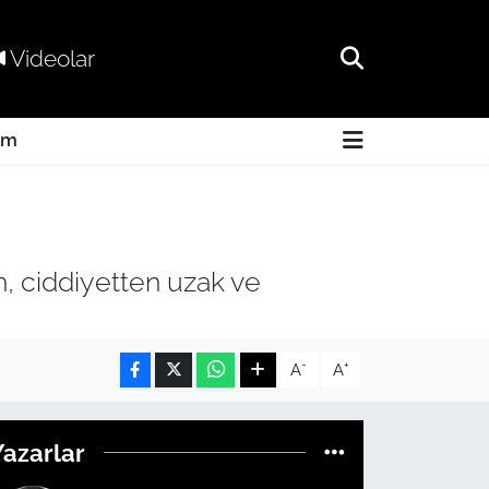
Videolar
am
ah, ciddiyetten uzak ve
-
+
A
A
Yazarlar