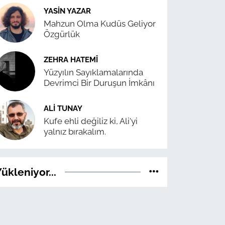
YASIN YAZAR
Mahzun Olma Kudüs Geliyor
Özgürlük
ZEHRA HATEMÎ
Yüzyılın Sayıklamalarında
Devrimci Bir Duruşun İmkânı
ALI TUNAY
Kufe ehli değiliz ki, Ali'yi
yalnız bırakalım.
ükleniyor...