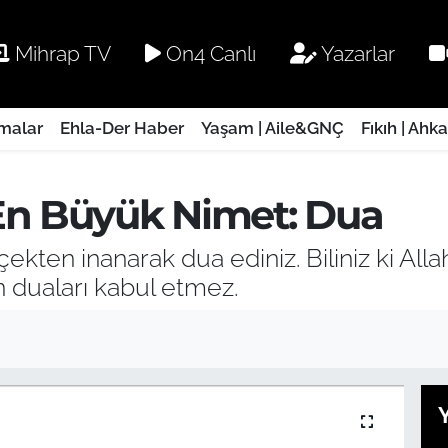
Mihrap TV
On4 Canlı
Yazarlar
rmalar
Ehla-Der Haber
Yaşam | Aile&GNÇ
Fıkıh | Ahk
En Büyük Nimet: Dua
ekten inanarak dua ediniz. Biliniz ki All
n duaları kabul etmez.