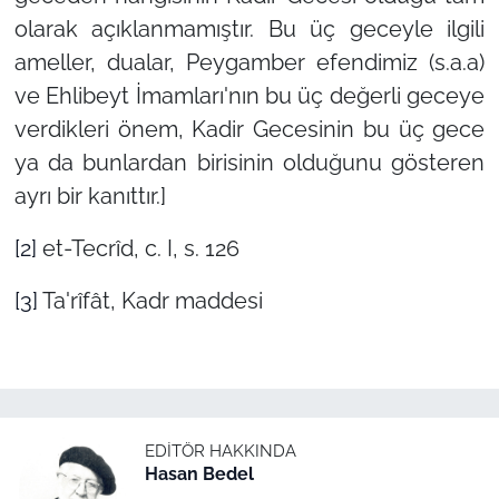
olarak açıklanmamıştır. Bu üç geceyle ilgili
ameller, dualar, Peygamber efendimiz (s.a.a)
ve Ehlibeyt İmamları'nın bu üç değerli geceye
verdikleri önem, Kadir Gecesinin bu üç gece
ya da bunlardan birisinin olduğunu gösteren
ayrı bir kanıttır.]
[2]
et-Tecrîd, c. I, s. 126
[3]
Ta'rîfât, Kadr maddesi
EDITÖR HAKKINDA
Hasan Bedel