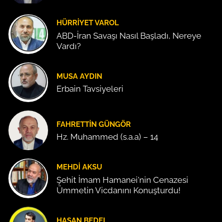
HÜRRIYET VAROL
ABD-İran Savaşı Nasıl Başladı, Nereye
Vardı?
MUSA AYDIN
Erbain Tavsiyeleri
FAHRETTIN GÜNGÖR
Hz. Muhammed (s.a.a) – 14
MEHDI AKSU
Şehit İmam Hamanei'nin Cenazesi
Ümmetin Vicdanını Konuşturdu!
HASAN BEDEL