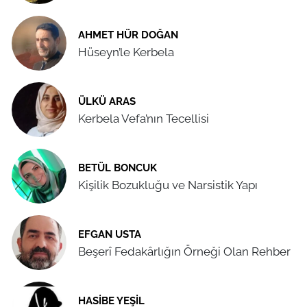
AHMET HÜR DOĞAN
Hüseyn’le Kerbela
ÜLKÜ ARAS
Kerbela Vefa’nın Tecellisi
BETÜL BONCUK
Kişilik Bozukluğu ve Narsistik Yapı
EFGAN USTA
Beşerî Fedakârlığın Örneği Olan Rehber
HASIBE YEŞIL