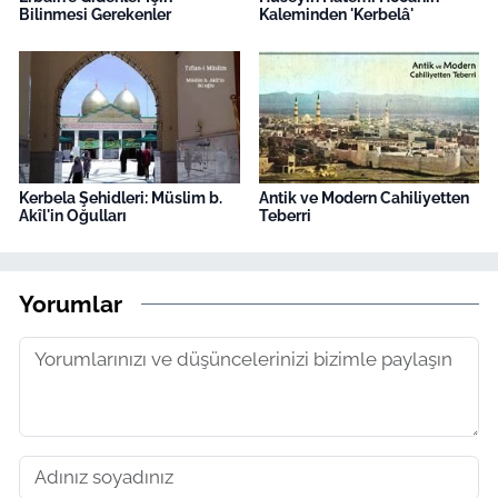
Bilinmesi Gerekenler
Kaleminden 'Kerbelâ'
Kerbela Şehidleri: Müslim b.
Antik ve Modern Cahiliyetten
Akîl'in Oğulları
Teberri
Yorumlar