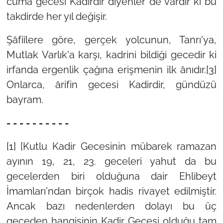
cuma gecesi Kadirdir diyenler de vardır ki bu
takdirde her yıl değişir.
Şâfiîlere göre, gerçek yolcunun, Tanrı'ya,
Mutlak Varlık'a karşı, kadrini bildiği gecedir ki
irfanda ergenlik çağına erişmenin ilk ânıdır.
[3]
Onlarca, ârifin gecesi Kadirdir, gündüzü
bayram.
- - - - - - - - - -
[1]
[Kutlu Kadir Gecesinin mübarek ramazan
ayının 19, 21, 23. geceleri yahut da bu
gecelerden biri olduğuna dair Ehlibeyt
İmamları'ndan birçok hadis rivayet edilmiştir.
Ancak bazı nedenlerden dolayı bu üç
geceden hangisinin Kadir Gecesi olduğu tam