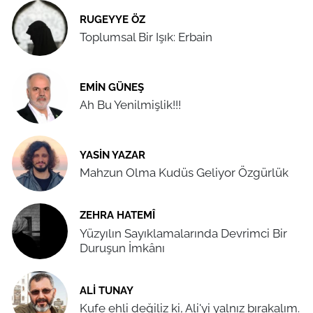
RUGEYYE ÖZ
Toplumsal Bir Işık: Erbain
EMIN GÜNEŞ
Ah Bu Yenilmişlik!!!
YASIN YAZAR
Mahzun Olma Kudüs Geliyor Özgürlük
ZEHRA HATEMÎ
Yüzyılın Sayıklamalarında Devrimci Bir
Duruşun İmkânı
ALI TUNAY
Kufe ehli değiliz ki, Ali'yi yalnız bırakalım.