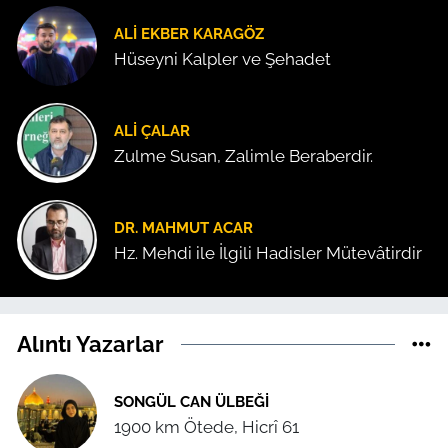
ALI EKBER KARAGÖZ
Hüseyni Kalpler ve Şehadet
ALI ÇALAR
Zulme Susan, Zalimle Beraberdir.
DR. MAHMUT ACAR
Hz. Mehdi ile İlgili Hadisler Mütevâtirdir
Alıntı Yazarlar
SONGÜL CAN ÜLBEĞI
1900 km Ötede, Hicrî 61