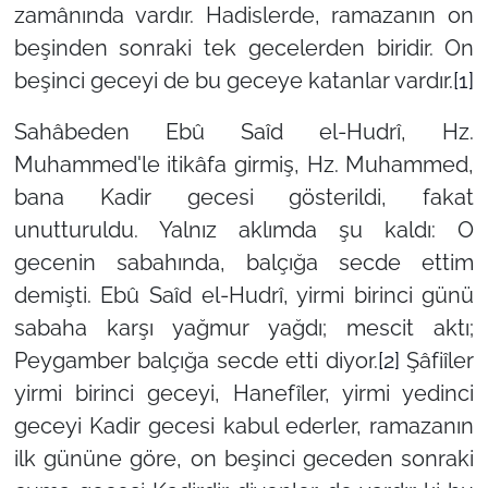
zamânında vardır. Hadislerde, ramazanın on
beşinden sonraki tek gecelerden biridir. On
beşinci geceyi de bu geceye katanlar vardır.
[1]
Sahâbeden Ebû Saîd el-Hudrî, Hz.
Muhammed'le itikâfa girmiş, Hz. Muhammed,
bana Kadir gecesi gösterildi, fakat
unutturuldu. Yalnız aklımda şu kaldı: O
gecenin sabahında, balçığa secde ettim
demişti. Ebû Saîd el-Hudrî, yirmi birinci günü
sabaha karşı yağmur yağdı; mescit aktı;
Peygamber balçığa secde etti diyor.
[2]
Şâfiîler
yirmi birinci geceyi, Hanefîler, yirmi yedinci
geceyi Kadir gecesi kabul ederler, ramazanın
ilk gününe göre, on beşinci geceden sonraki