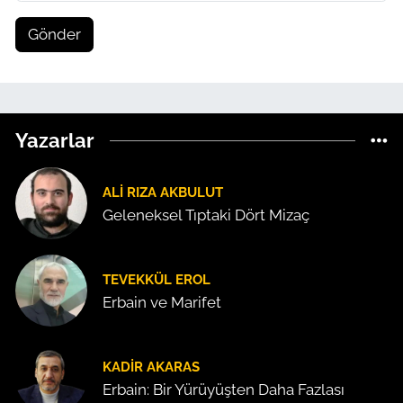
Gönder
Yazarlar
ALI RIZA AKBULUT
Geleneksel Tıptaki Dört Mizaç
TEVEKKÜL EROL
Erbain ve Marifet
KADIR AKARAS
Erbain: Bir Yürüyüşten Daha Fazlası