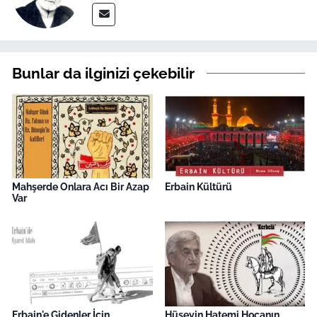
Bunlar da ilginizi çekebilir
Mahşerde Onlara Acı Bir Azap
Erbain Kültürü
Var
Erbain'e Gidenler İçin
Hüseyin Hatemi Hocanın