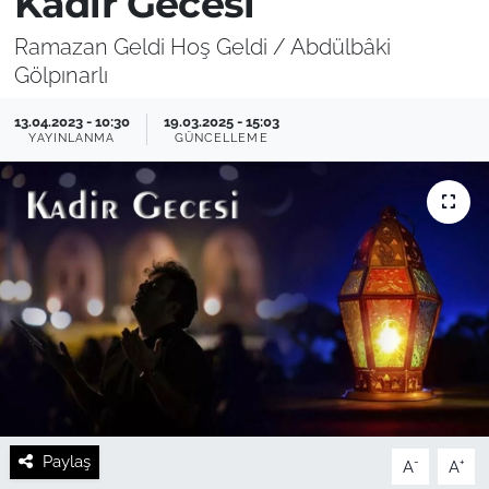
Kadir Gecesi
Ramazan Geldi Hoş Geldi / Abdülbâki
Gölpınarlı
13.04.2023 - 10:30
19.03.2025 - 15:03
YAYINLANMA
GÜNCELLEME
Paylaş
-
+
A
A