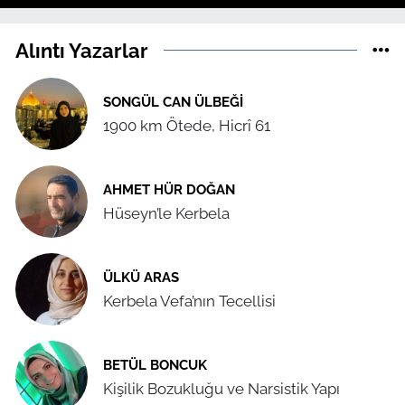
Alıntı Yazarlar
SONGÜL CAN ÜLBEĞI
1900 km Ötede, Hicrî 61
AHMET HÜR DOĞAN
Hüseyn’le Kerbela
ÜLKÜ ARAS
Kerbela Vefa’nın Tecellisi
BETÜL BONCUK
Kişilik Bozukluğu ve Narsistik Yapı