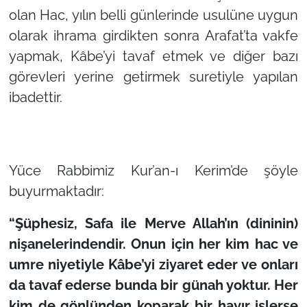
olan Hac, yılın belli günlerinde usulüne uygun
olarak ihrama girdikten sonra Arafat’ta vakfe
yapmak, Kâbe’yi tavaf etmek ve diğer bazı
görevleri yerine getirmek suretiyle yapılan
ibadettir.
Yüce Rabbimiz Kur’an-ı Kerim’de şöyle
buyurmaktadır:
“Şüphesiz, Safa ile Merve Allah’ın (dininin)
nişanelerindendir. Onun için her kim hac ve
umre niyetiyle Kâbe’yi ziyaret eder ve onları
da tavaf ederse bunda bir günah yoktur. Her
kim de gönlünden koparak bir hayır işlerse