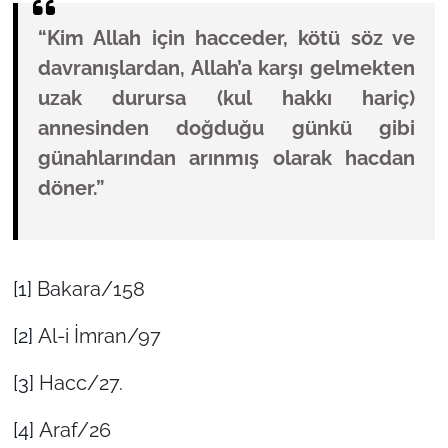
“Kim Allah için hacceder, kötü söz ve
davranışlardan, Allah’a karşı gelmekten
uzak durursa (kul hakkı hariç)
annesinden doğduğu günkü gibi
günahlarından arınmış olarak hacdan
döner.”
[1]
Bakara/158
[2]
Al-i İmran/97
[3]
Hacc/27.
[4]
Araf/26