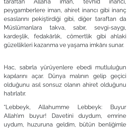
taraftan Allah’a iman, tevhid inancı,
peygamberlere iman, ahiret inancı gibi inanç
esaslarını pekiştirdiği gibi, diğer taraftan da
Müslümanlara takva, sabır, sevgi-saygı,
kardeşlik, fedakârlık, cömertlik gibi ahlaki
güzellikleri kazanma ve yaşama imkânı sunar.
Hac, sabırla yürüyenlere ebedi mutluluğun
kapılarını açar. Dünya malının gelip geçici
olduğunu asıl sonsuz olanın ahiret olduğunu
hatırlatır.
“Lebbeyk, Allahumme Lebbeyk: Buyur
Allah’ım buyur! Davetini duydum, emrine
uydum, huzuruna geldim, bütün benliğimle