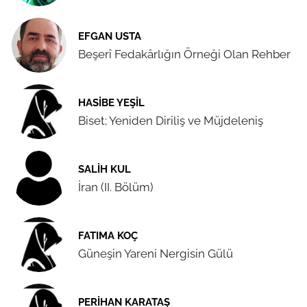
EFGAN USTA
Beşerî Fedakârlığın Örneği Olan Rehber
HASIBE YEŞIL
Biset; Yeniden Diriliş ve Müjdeleniş
SALIH KUL
İran (II. Bölüm)
FATIMA KOÇ
Güneşin Yareni Nergisin Gülü
PERIHAN KARATAŞ