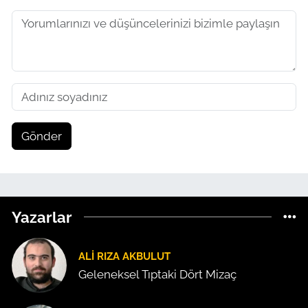
Gönder
Yazarlar
ALI RIZA AKBULUT
Geleneksel Tıptaki Dört Mizaç