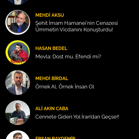
MEHDI AKSU
Şehit İmam Hamanei'nin Cenazesi
Ümmetin Vicdanını Konuşturdu!
HASAN BEDEL
Mevla: Dost mu, Efendi mi?
MEHDI BIRDAL
Örnek Al, Örnek İnsan Ol
ALI AKIN CABA
Cennete Giden Yol İran’dan Geçse!!
ERSAN BAYDEMIR