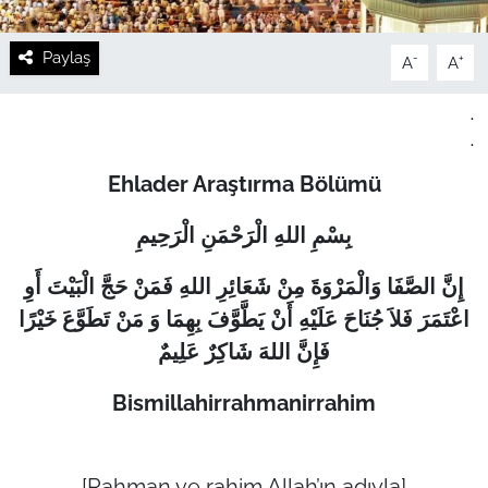
Paylaş
-
+
A
A
.
.
Ehlader Araştırma Bölümü
بِسْمِ اللهِ الْرَحْمَنِ الْرَحِيمِ
إِنَّ الصَّفَا وَالْمَرْوَةَ مِنْ شَعَائِرِ اللهِ فَمَنْ حَجَّ الْبَيْتَ أَوِ
اعْتَمَرَ فَلاَ جُنَاحَ عَلَيْهِ أَنْ يَطَّوَّفَ بِهِمَا وَ مَنْ تَطَوَّعَ خَيْرًا
فَإِنَّ اللهَ شَاكِرٌ عَلِيمٌ
Bismillahirrahmanirrahim
[Rahman ve rahim Allah’ın adıyla]