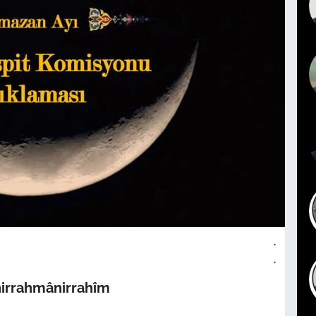
.
.
hirrahmânirrahîm
.