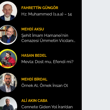
FAHRETTIN GÜNGÖR
Hz. Muhammed (s.a.a) – 14
MEHDI AKSU
Şehit İmam Hamanei'nin
Cenazesi Ümmetin Vicdanını
Konuşturdu!
HASAN BEDEL
Mevla: Dost mu, Efendi mi?
MEHDI BIRDAL
Örnek Al, Örnek İnsan Ol
ALI AKIN CABA
Cennete Giden Yol İran’dan