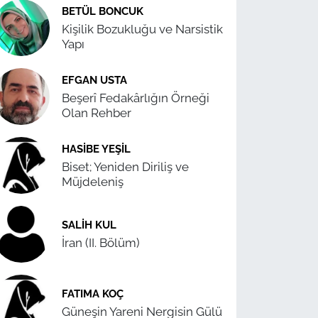
BETÜL BONCUK
Kişilik Bozukluğu ve Narsistik
Yapı
EFGAN USTA
Beşerî Fedakârlığın Örneği
Olan Rehber
HASIBE YEŞIL
Biset; Yeniden Diriliş ve
Müjdeleniş
SALIH KUL
İran (II. Bölüm)
FATIMA KOÇ
Güneşin Yareni Nergisin Gülü