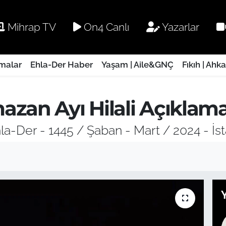
Mihrap TV
On4 Canlı
Yazarlar
rmalar
Ehla-Der Haber
Yaşam | Aile&GNÇ
Fıkıh | Ahk
zan Ayı Hilali Açıklama
la-Der - 1445 / Şaban - Mart / 2024 - İs