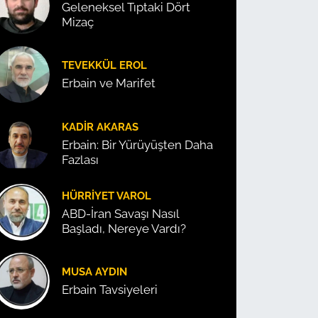
Geleneksel Tıptaki Dört
Mizaç
TEVEKKÜL EROL
Erbain ve Marifet
KADIR AKARAS
Erbain: Bir Yürüyüşten Daha
Fazlası
HÜRRIYET VAROL
ABD-İran Savaşı Nasıl
Başladı, Nereye Vardı?
MUSA AYDIN
Erbain Tavsiyeleri