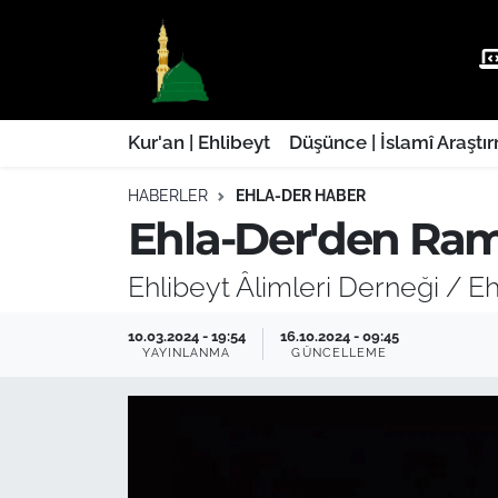
Kur'an | Ehlibeyt
Nöbetçi Eczaneler
Düşünce | İslamî Araştırmalar
Hava Durumu
Kur'an | Ehlibeyt
Düşünce | İslamî Araştı
HABERLER
EHLA-DER HABER
Ehla-Der Haber
Trafik Durumu
Ehla-Der'den Rama
Yaşam | Aile&GNÇ
Süper Lig Puan Durumu ve Fikstür
Ehlibeyt Âlimleri Derneği / Eh
Fıkıh | Ahkam
Tüm Manşetler
10.03.2024 - 19:54
16.10.2024 - 09:45
YAYINLANMA
GÜNCELLEME
Son Dakika Haberleri
Haber Arşivi