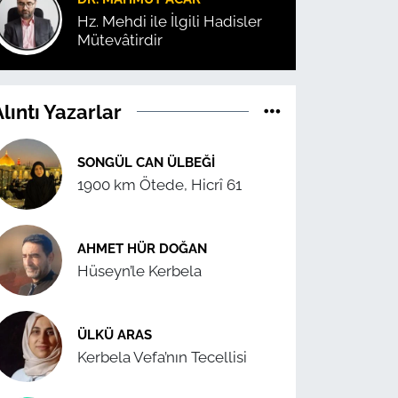
Hz. Mehdi ile İlgili Hadisler
Mütevâtirdir
lıntı Yazarlar
SONGÜL CAN ÜLBEĞI
1900 km Ötede, Hicrî 61
AHMET HÜR DOĞAN
Hüseyn’le Kerbela
ÜLKÜ ARAS
Kerbela Vefa’nın Tecellisi