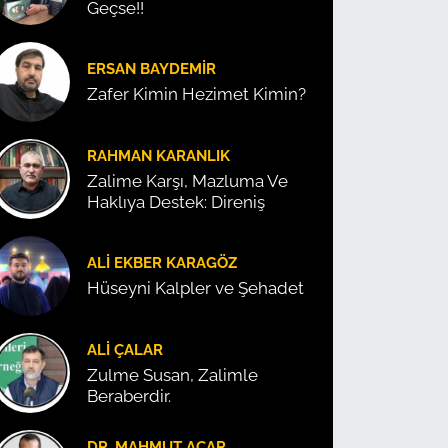
Geçse!!
ERSAN BAYDEMIR
Zafer Kimin Hezimet Kimin?
RAHMAN KARANLIK
Zalime Karşı, Mazluma Ve
Haklıya Destek: Direniş
ALI EKBER KARAGÖZ
Hüseyni Kalpler ve Şehadet
ALI ÇALAR
Zulme Susan, Zalimle
Beraberdir.
DR. MAHMUT ACAR