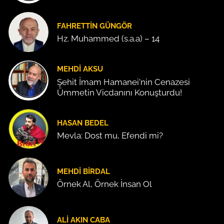
FAHRETTIN GÜNGÖR
Hz. Muhammed (s.a.a) – 14
MEHDI AKSU
Şehit İmam Hamanei'nin Cenazesi
Ümmetin Vicdanını Konuşturdu!
HASAN BEDEL
Mevla: Dost mu, Efendi mi?
MEHDI BIRDAL
Örnek Al, Örnek İnsan Ol
ALI AKIN CABA