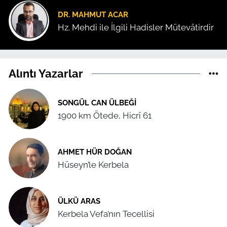
DR. MAHMUT ACAR
Hz. Mehdi ile İlgili Hadisler Mütevâtirdir
Alıntı Yazarlar
SONGÜL CAN ÜLBEĞI
1900 km Ötede, Hicrî 61
AHMET HÜR DOĞAN
Hüseyn’le Kerbela
ÜLKÜ ARAS
Kerbela Vefa’nın Tecellisi