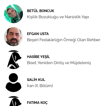
BETÜL BONCUK
Kişilik Bozukluğu ve Narsistik Yapı
EFGAN USTA
Beşerî Fedakârlığın Örneği Olan Rehber
HASIBE YEŞIL
Biset; Yeniden Diriliş ve Müjdeleniş
SALIH KUL
İran (II. Bölüm)
FATIMA KOÇ