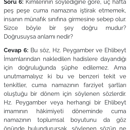
Soru 6:
Kimilerinin söylediğine göre, üç hafta
peş peşe cuma namazına iştirak etmemek,
insanın münafık sınıfına girmesine sebep olur.
Sizce böyle bir şey doğru mudur?
Doğrusuysa anlamı nedir?
Cevap 6:
Bu söz, Hz. Peygamber ve Ehlibeyt
İmamlarından nakledilen hadislere dayandığı
için doğruluğunda şüphe edilemez. Ama
unutmamalıyız ki bu ve benzeri tekit ve
tenkitler, cuma namazının farziyet şartları
oluştuğu bir dönem için söylenen sözlerdir.
Hz. Peygamber veya herhangi bir Ehlibeyt
imamının hâkimiyeti döneminde cuma
namazının toplumsal boyutunu da göz
önünde bulundurursak, söylenen sözün ne