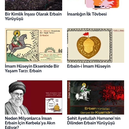
Bir Kimlik İnşası Olarak Erbaîn
İnsanlığın İlk Tövbesi
Yürüyüşü
İmam Hüseyin Ekseninde Bir
Erbaîn-i İmam Hüseyin
Yaşam Tarzı: Erbain
Neden Milyonlarca İnsan
Şehit Ayetullah Hamanei'nin
Erbain İçin Kerbela'ya Akın
Dilinden Erbain Yürüyüşü
Ediyor?