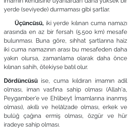
imamın kendisine uyanlardan daha yüksek bir
yerde (seviyede) durmaması gibi şartlar.
Üçüncüsü,
iki yerde kılınan cuma namazı
arasında en az bir fersah (5.500 km) mesafe
bulunması. Buna göre, sıhhat şartlarına haiz
iki cuma namazının arası bu mesafeden daha
yakın olursa, zamanlama olarak daha önce
kılınan sahih, ötekiyse batıl olur.
Dördüncüsü
ise, cuma kıldıran imamın adil
olması, iman vasfına sahip olması (Allah'a,
Peygamber'e ve Ehlibeyt İmamlarına inanmış
olması), akıllı ve helâlzade olması, erkek ve
bulûğ çağına ermiş olması, özgür ve hür
iradeye sahip olması.