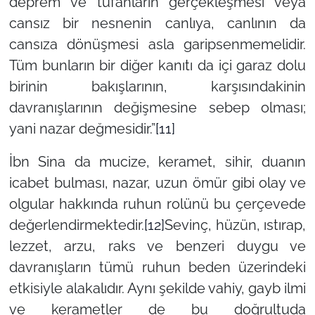
deprem ve tufanların gerçekleşmesi veya
cansız bir nesnenin canlıya, canlının da
cansıza dönüşmesi asla garipsenmemelidir.
Tüm bunların bir diğer kanıtı da içi garaz dolu
birinin bakışlarının, karşısındakinin
davranışlarının değişmesine sebep olması;
yani nazar değmesidir.”
[11]
İbn Sina da mucize, keramet, sihir, duanın
icabet bulması, nazar, uzun ömür gibi olay ve
olgular hakkında ruhun rolünü bu çerçevede
değerlendirmektedir.
[12]
Sevinç, hüzün, ıstırap,
lezzet, arzu, raks ve benzeri duygu ve
davranışların tümü ruhun beden üzerindeki
etkisiyle alakalıdır. Aynı şekilde vahiy, gayb ilmi
ve kerametler de bu doğrultuda