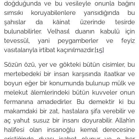
doğduğunda ve bu vesileyle onunla bağını
sımsıkı koruyabilenlere yansıdığında bu
şahıslar da kâinat üzerinde tesirde
bulunabilirler. Velhasıl duanın kabulü için
tevessül, yani peygamberler ve feyiz
vasıtalarıyla irtibat kaçınılmazdır.
[15]
Sözün özü, yer ve gökteki bütün cisimler, bu
mertebedeki bir insan karşısında itaatkar ve
boyun eğer bir konumunda bulunup mülk ve
melekut âlemlerindeki bütün kuvveler onun
fermanına amadedirler. Bu demektir ki bu
makamdaki bir zat, hastalara şifa verebilir ve
aç yahut susuz bir insanı doyurabilir. Allah’ın
halifesi olan insanoğlu kemal derecesine
eriştiğinde duası icabet olunur ve o her