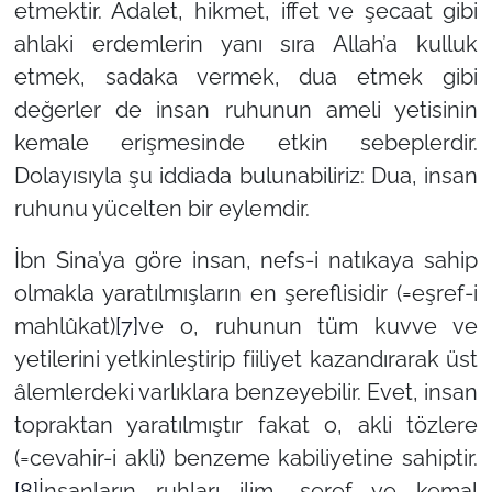
etmektir. Adalet, hikmet, iffet ve şecaat gibi
ahlaki erdemlerin yanı sıra Allah’a kulluk
etmek, sadaka vermek, dua etmek gibi
değerler de insan ruhunun ameli yetisinin
kemale erişmesinde etkin sebeplerdir.
Dolayısıyla şu iddiada bulunabiliriz: Dua, insan
ruhunu yücelten bir eylemdir.
İbn Sina’ya göre insan, nefs-i natıkaya sahip
olmakla yaratılmışların en şereflisidir (=eşref-i
mahlûkat)
[7]
ve o, ruhunun tüm kuvve ve
yetilerini yetkinleştirip fiiliyet kazandırarak üst
âlemlerdeki varlıklara benzeyebilir. Evet, insan
topraktan yaratılmıştır fakat o, akli tözlere
(=cevahir-i akli) benzeme kabiliyetine sahiptir.
[8]
İnsanların ruhları ilim, şeref ve kemal