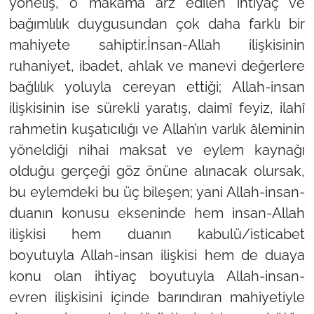
yöneliş, o makama arz edilen ihtiyaç ve
bağımlılık duygusundan çok daha farklı bir
mahiyete sahiptir.İnsan-Allah ilişkisinin
ruhaniyet, ibadet, ahlak ve manevi değerlere
bağlılık yoluyla cereyan ettiği; Allah-insan
ilişkisinin ise sürekli yaratış, daimî feyiz, ilahî
rahmetin kuşatıcılığı ve Allah’ın varlık âleminin
yöneldiği nihai maksat ve eylem kaynağı
olduğu gerçeği göz önüne alınacak olursak,
bu eylemdeki bu üç bileşen; yani Allah-insan-
duanın konusu ekseninde hem insan-Allah
ilişkisi hem duanın kabulü/isticabet
boyutuyla Allah-insan ilişkisi hem de duaya
konu olan ihtiyaç boyutuyla Allah-insan-
evren ilişkisini içinde barındıran mahiyetiyle