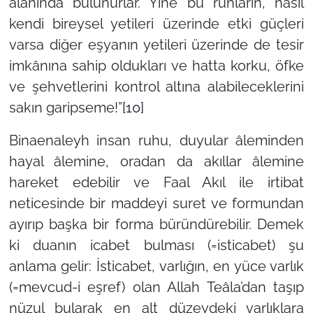
alanında bulunurlar. Yine bu ruhların, nasıl
kendi bireysel yetileri üzerinde etki güçleri
varsa diğer eşyanın yetileri üzerinde de tesir
imkânına sahip oldukları ve hatta korku, öfke
ve şehvetlerini kontrol altına alabileceklerini
sakın garipseme!”
[10]
Binaenaleyh insan ruhu, duyular âleminden
hayal âlemine, oradan da akıllar âlemine
hareket edebilir ve Faal Akıl ile irtibat
neticesinde bir maddeyi suret ve formundan
ayırıp başka bir forma büründürebilir. Demek
ki duanın icabet bulması (=isticabet) şu
anlama gelir: İsticabet, varlığın, en yüce varlık
(=mevcud-i eşref) olan Allah Teâla’dan taşıp
nüzul bularak en alt düzeydeki varlıklara