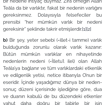
bir nedene ihtiyaç duymaz. Zira örneğin Allah
Teâla da bir varlıktır, fakat bir nedenin varlığını
gereksinmez. Dolayısıyla felsefeciler bu
prensibi “her mümkün varlık bir nedeni
gereksinir” şeklinde takrir etmişlerdir.
[1]
[2]
b)
Bir şey, yeter sebebi (=illet-i tamme) varlık
bulduğunda zorunlu olarak varlık kazanır:
Bütün mümkün varlıklar en nihayetinde
nedenlerin nedeni (=İlletu’l ilel) olan Allah
Teâla’ya bağlanır ve tüm varlıklardaki etkenlik
ve edilgenlik yetisi, netice itibarıyla O’nun bir
eseridir. İçinde yaşadığımız dünya bir neden-
sonuç düzeni içerisinde işlediğine göre, dua
ve duanın kabulü de bu düzendeki etkenler
yahut daha doğru bir tabirle bir işin