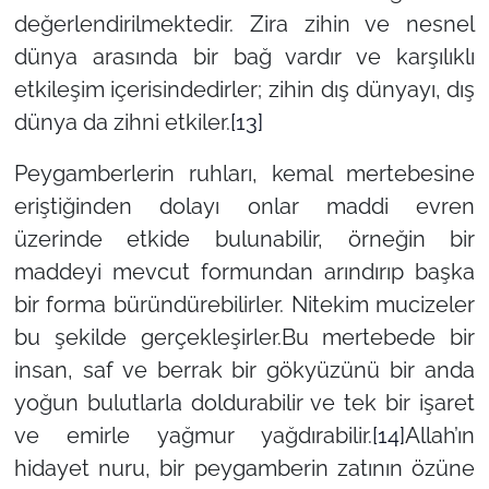
değerlendirilmektedir. Zira zihin ve nesnel
dünya arasında bir bağ vardır ve karşılıklı
etkileşim içerisindedirler; zihin dış dünyayı, dış
dünya da zihni etkiler.
[13]
Peygamberlerin ruhları, kemal mertebesine
eriştiğinden dolayı onlar maddi evren
üzerinde etkide bulunabilir, örneğin bir
maddeyi mevcut formundan arındırıp başka
bir forma büründürebilirler. Nitekim mucizeler
bu şekilde gerçekleşirler.Bu mertebede bir
insan, saf ve berrak bir gökyüzünü bir anda
yoğun bulutlarla doldurabilir ve tek bir işaret
ve emirle yağmur yağdırabilir.
[14]
Allah’ın
hidayet nuru, bir peygamberin zatının özüne