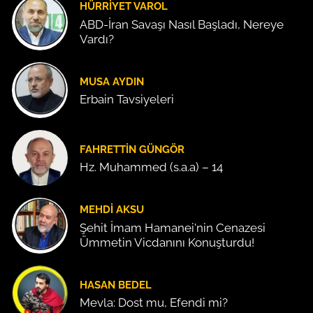
HÜRRIYET VAROL
ABD-İran Savaşı Nasıl Başladı, Nereye
Vardı?
MUSA AYDIN
Erbain Tavsiyeleri
FAHRETTIN GÜNGÖR
Hz. Muhammed (s.a.a) – 14
MEHDI AKSU
Şehit İmam Hamanei'nin Cenazesi
Ümmetin Vicdanını Konuşturdu!
HASAN BEDEL
Mevla: Dost mu, Efendi mi?