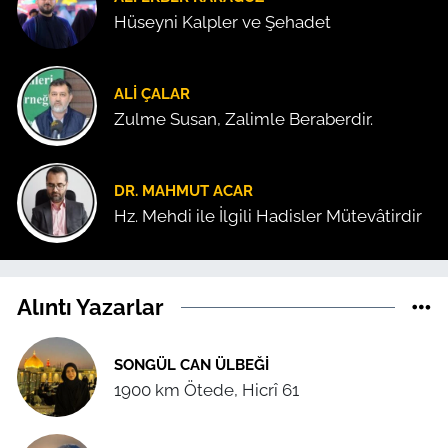
Hüseyni Kalpler ve Şehadet
ALI ÇALAR
Zulme Susan, Zalimle Beraberdir.
DR. MAHMUT ACAR
Hz. Mehdi ile İlgili Hadisler Mütevâtirdir
Alıntı Yazarlar
SONGÜL CAN ÜLBEĞI
1900 km Ötede, Hicrî 61