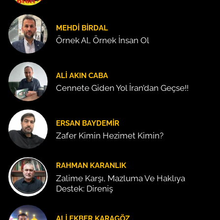
MEHDI BIRDAL
Örnek Al, Örnek İnsan Ol
ALI AKIN CABA
Cennete Giden Yol İran’dan Geçse!!
ERSAN BAYDEMIR
Zafer Kimin Hezimet Kimin?
RAHMAN KARANLIK
Zalime Karşı, Mazluma Ve Haklıya
Destek: Direniş
ALI EKBER KARAGÖZ