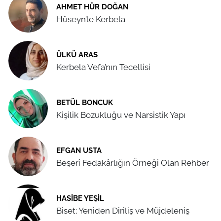
AHMET HÜR DOĞAN
Hüseyn’le Kerbela
ÜLKÜ ARAS
Kerbela Vefa’nın Tecellisi
BETÜL BONCUK
Kişilik Bozukluğu ve Narsistik Yapı
EFGAN USTA
Beşerî Fedakârlığın Örneği Olan Rehber
HASIBE YEŞIL
Biset; Yeniden Diriliş ve Müjdeleniş