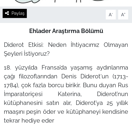
Paylaş
-
+
A
A
Ehlader Araştırma Bölümü
Diderot Etkisi: Neden İhtiyacımız Olmayan
Şeyleri İstiyoruz?
18. yüzyılda Fransa’da yaşamış aydınlanma
çağı filozoflarından Denis Diderot‘un (1713-
1784), çok fazla borcu birikir. Bunu duyan Rus
İmparatoriçesi Katerina, Diderot’nun
kütüphanesini satın alır, Diderot’ya 25 yıllık
maaşını peşin öder ve kütüphaneyi kendisine
tekrar hediye eder