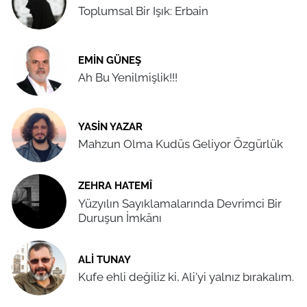
Toplumsal Bir Işık: Erbain
EMIN GÜNEŞ
Ah Bu Yenilmişlik!!!
YASIN YAZAR
Mahzun Olma Kudüs Geliyor Özgürlük
ZEHRA HATEMÎ
Yüzyılın Sayıklamalarında Devrimci Bir
Duruşun İmkânı
ALI TUNAY
Kufe ehli değiliz ki, Ali'yi yalnız bırakalım.