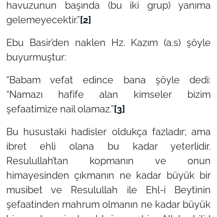
havuzunun başında (bu iki grup) yanıma
gelemeyecektir.”
[2]
Ebu Basir’den naklen Hz. Kazım (a.s) şöyle
buyurmuştur:
“Babam vefat edince bana şöyle dedi:
“Namazı hafife alan kimseler bizim
şefaatimize nail olamaz.”
[3]
Bu husustaki hadisler oldukça fazladır; ama
ibret ehli olana bu kadar yeterlidir.
Resulullah’tan kopmanın ve onun
himayesinden çıkmanın ne kadar büyük bir
musibet ve Resulullah ile Ehl-i Beytinin
şefaatinden mahrum olmanın ne kadar büyük