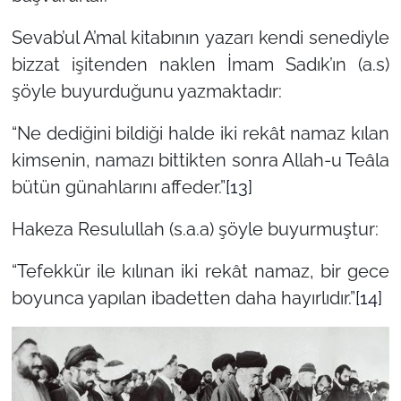
Sevab’ul A’mal kitabının yazarı kendi senediyle
bizzat işitenden naklen İmam Sadık’ın (a.s)
şöyle buyurduğunu yazmaktadır:
“Ne dediğini bildiği halde iki rekât namaz kılan
kimsenin, namazı bittikten sonra Allah-u Teâla
bütün günahlarını affeder.”
[13]
Hakeza Resulullah (s.a.a) şöyle buyurmuştur:
“Tefekkür ile kılınan iki rekât namaz, bir gece
boyunca yapılan ibadetten daha hayırlıdır.”
[14]