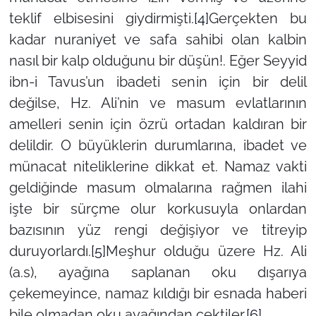
teklif elbisesini giydirmişti.
[4]
Gerçekten bu
kadar nuraniyet ve safa sahibi olan kalbin
nasıl bir kalp olduğunu bir düşün!. Eğer Seyyid
ibn-i Tavus’un ibadeti senin için bir delil
değilse, Hz. Ali’nin ve masum evlatlarının
amelleri senin için özrü ortadan kaldıran bir
delildir. O büyüklerin durumlarına, ibadet ve
münacat niteliklerine dikkat et. Namaz vakti
geldiğinde masum olmalarına rağmen ilahi
işte bir sürçme olur korkusuyla onlardan
bazısının yüz rengi değişiyor ve titreyip
duruyorlardı.
[5]
Meşhur olduğu üzere Hz. Ali
(a.s), ayağına saplanan oku dışarıya
çekemeyince, namaz kıldığı bir esnada haberi
bile olmadan oku ayağından çektiler.
[6]