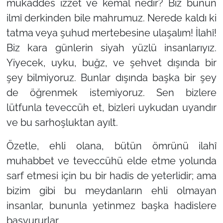
mukaddes izzet ve kemal nedir? Biz bunun
ilmî derkinden bile mahrumuz. Nerede kaldı ki
tatma veya şuhud mertebesine ulaşalım! İlahî!
Biz kara günlerin siyah yüzlü insanlarıyız.
Yiyecek, uyku, buğz, ve şehvet dışında bir
şey bilmiyoruz. Bunlar dışında başka bir şey
de öğrenmek istemiyoruz. Sen bizlere
lütfunla teveccüh et, bizleri uykudan uyandır
ve bu sarhoşluktan ayılt.
Özetle, ehli olana, bütün ömrünü ilahî
muhabbet ve teveccühü elde etme yolunda
sarf etmesi için bu bir hadis de yeterlidir; ama
bizim gibi bu meydanların ehli olmayan
insanlar, bununla yetinmez başka hadislere
başvururlar.