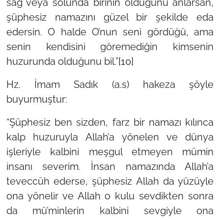
sağ veya solunda birinin olduğunu anlarsan,
şüphesiz namazını güzel bir şekilde eda
edersin. O halde O’nun seni gördüğü, ama
senin kendisini göremediğin kimsenin
huzurunda olduğunu bil.”
[10]
Hz. İmam Sadık (a.s) hakeza şöyle
buyurmuştur:
“Şüphesiz ben sizden, farz bir namazı kılınca
kalp huzuruyla Allah’a yönelen ve dünya
işleriyle kalbini meşgul etmeyen mümin
insanı severim. İnsan namazında Allah’a
teveccüh ederse, şüphesiz Allah da yüzüyle
ona yönelir ve Allah o kulu sevdikten sonra
da mü’minlerin kalbini sevgiyle ona