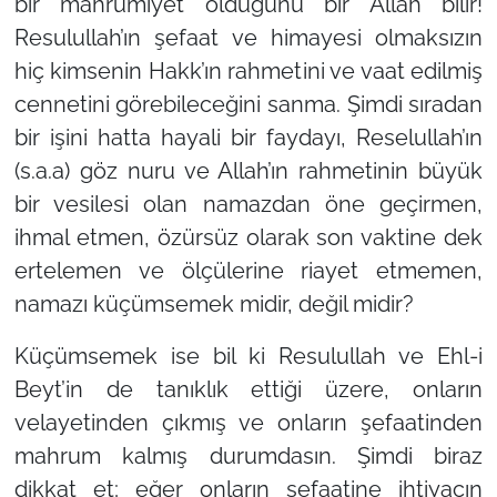
bir mahrumiyet olduğunu bir Allah bilir!
Resulullah’ın şefaat ve himayesi olmaksızın
hiç kimsenin Hakk’ın rahmetini ve vaat edilmiş
cennetini görebileceğini sanma. Şimdi sıradan
bir işini hatta hayali bir faydayı, Reselullah’ın
(s.a.a) göz nuru ve Allah’ın rahmetinin büyük
bir vesilesi olan namazdan öne geçirmen,
ihmal etmen, özürsüz olarak son vaktine dek
ertelemen ve ölçülerine riayet etmemen,
namazı küçümsemek midir, değil midir?
Küçümsemek ise bil ki Resulullah ve Ehl-i
Beyt’in de tanıklık ettiği üzere, onların
velayetinden çıkmış ve onların şefaatinden
mahrum kalmış durumdasın. Şimdi biraz
dikkat et; eğer onların şefaatine ihtiyacın