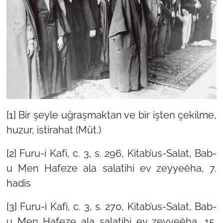
[1]
Bir şeyle uğraşmaktan ve bir işten çekilme,
huzur, istirahat (Müt.)
[2]
Furu-i Kafi, c. 3, s. 296, Kitab’us-Salat, Bab-
u Men Hafeze ala salatihi ev zeyyeêha, 7.
hadis
[3]
Furu-i Kafi, c. 3, s. 270, Kitab’us-Salat, Bab-
u Men Hafeze ala salatihi ev zeyyeêha, 15.