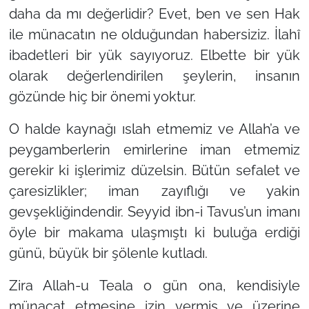
daha da mı değerlidir? Evet, ben ve sen Hak
ile münacatın ne olduğundan habersiziz. İlahî
ibadetleri bir yük sayıyoruz. Elbette bir yük
olarak değerlendirilen şeylerin, insanın
gözünde hiç bir önemi yoktur.
O halde kaynağı ıslah etmemiz ve Allah’a ve
peygamberlerin emirlerine iman etmemiz
gerekir ki işlerimiz düzelsin. Bütün sefalet ve
çaresizlikler; iman zayıflığı ve yakin
gevşekliğindendir. Seyyid ibn-i Tavus’un imanı
öyle bir makama ulaşmıştı ki buluğa erdiği
günü, büyük bir şölenle kutladı.
Zira Allah-u Teala o gün ona, kendisiyle
münacat etmesine izin vermiş ve üzerine