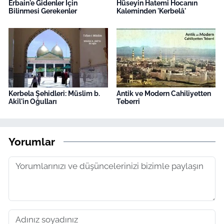
Erbain'e Gidenler İçin
Hüseyin Hatemi Hocanın
Bilinmesi Gerekenler
Kaleminden 'Kerbelâ'
Kerbela Şehidleri: Müslim b.
Antik ve Modern Cahiliyetten
Akîl'in Oğulları
Teberri
Yorumlar