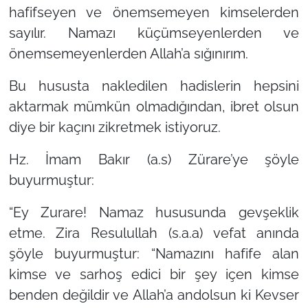
hafifseyen ve önemsemeyen kimselerden
sayılır. Namazı küçümseyenlerden ve
önemsemeyenlerden Allah’a sığınırım.
Bu hususta nakledilen hadislerin hepsini
aktarmak mümkün olmadığından, ibret olsun
diye bir kaçını zikretmek istiyoruz.
Hz. İmam Bakır (a.s) Zürare’ye şöyle
buyurmuştur:
“Ey Zurare! Namaz hususunda gevşeklik
etme. Zira Resulullah (s.a.a) vefat anında
şöyle buyurmuştur: “Namazını hafife alan
kimse ve sarhoş edici bir şey içen kimse
benden değildir ve Allah’a andolsun ki Kevser