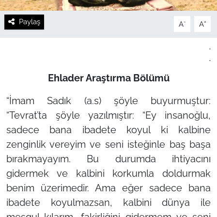
Paylaş
-
+
A
A
.
.
Ehlader Araştırma Bölümü
“İmam Sadık (a.s) şöyle buyurmuştur:
“Tevrat’ta şöyle yazılmıştır: “Ey insanoğlu,
sadece bana ibadete koyul ki kalbine
zenginlik vereyim ve seni isteğinle baş başa
bırakmayayım. Bu durumda ihtiyacını
gidermek ve kalbini korkumla doldurmak
benim üzerimedir. Ama eğer sadece bana
ibadete koyulmazsan, kalbini dünya ile
meşgul kılarım, fakirliğini gidermem ve seni