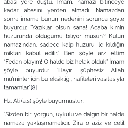
abası yere düştü. İmam, namazı bitinceye
kadar abasını yerden almadı. Namazdan
sonra imama bunun nedenini sorunca şöyle
buyurdu: “Yazıklar olsun sana! Acaba kimin
huzurunda olduğumu biliyor musun? Kulun
namazından, sadece kalp huzuru ile kıldığın
miktarı kabul edilir.” Ben şöyle arz ettim
“Fedan olayım! O halde biz helak olduk” İmam
şöyle buyurdu: “Hayır, şüphesiz Allah
mü’minler için bu eksikliği, nafileleri vasıtasıyla
tamamlar.”
[8]
Hz. Ali (a.s) şöyle buyurmuştur:
“Sizden biri yorgun, uykulu ve dalgın bir halde
namaza yaklaşmamalıdır. Zira o aziz ve celil