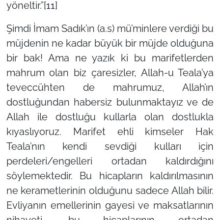
yöneltir.”
[11]
Şimdi İmam Sadık’ın (a.s) mü’minlere verdiği bu
müjdenin ne kadar büyük bir müjde olduğuna
bir bak! Ama ne yazık ki bu marifetlerden
mahrum olan biz çaresizler, Allah-u Teala’ya
teveccühten de mahrumuz, Allah’ın
dostluğundan habersiz bulunmaktayız ve de
Allah ile dostluğu kullarla olan dostlukla
kıyaslıyoruz. Marifet ehli kimseler Hak
Teala’nın kendi sevdiği kulları için
perdeleri/engelleri ortadan kaldırdığını
söylemektedir. Bu hicapların kaldırılmasının
ne kerametlerinin olduğunu sadece Allah bilir.
Evliyanın emellerinin gayesi ve maksatlarının
nihayeti, bu hicaplarının ortadan