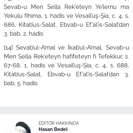
Sevab-u Men Sella Rek’eteyn Ye’lemu ma
Yekulu fihima, 1. hadis ve Vesail’uş-Şia, c. 4, s.
686, Kitab’us-Salat, Ebvab-u Ef’al’is-Salat’dan
3. bab, 2. hadis
[14]
Sevab’ul-A’mal ve İkab’ul-A’mal, Sevab-u
Men Sella Rek’eteyn hafifeteyn fi Tefekkur, s.
67-68, 1. hadis ve Vesail’uş-Şia, c. 4, s. 688,
Kitab’us-Salat, Ebvab-u Ef’al’is-Salat’dan 3.
bab, 5. hadis
EDITÖR HAKKINDA
Hasan Bedel