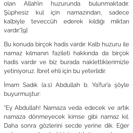
olan Allah’ın huzurunda bulunmaktadır.
Şüphesiz kul için namazından, sadece
kalbiyle teveccüh ederek kıldığı miktarı
vardır.”
[9]
Bu konuda birçok hadis vardır. Kalb huzuru ile
namaz kılmanın fazileti hakkında da birçok
hadis vardır ve biz burada naklettiklerimizle
yetiniyoruz. İbret ehli için bu yeterlidir.
İmam Sadık (a.s) Abdullah b. Ya’fur’a şöyle
buyurmuştur:
“Ey Abdullah! Namaza veda edecek ve artık
namaza dönmeyecek kimse gibi namaz kıl.
Daha sonra gözlerini secde yerine dik. Eğer