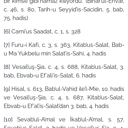
bir kimse gibi namaz kılıyordu.”
(Bihar’ul-Envar,
c. 46, s. 80, Tarih-u Seyyid’is-Sacidin, 5. bab,
75. hadis)
[6]
Cami’us Saadat, c. 1, s. 328
[7]
Furu-i Kafi, c. 3, s. 363, Kitab’us-Salat, Bab-
u Ma Yukbelu min Salat’is-Sahi, 4. hadis
[8]
Vesail’uş-Şia, c. 4, s. 688, Kitab’us-Salat, 3.
bab, Ebvab-u Ef’ali’is-Salat, 6. hadis
[9]
Hisal, s. 613, Bab’ul-Vahid ile’l-Mie, 10. hadis
ve Vesail’uş-Şia, c. 4, s. 687, Kitab’us-Salat,
Ebvab-u Ef’al’is-Salat’dan 3. bab, 4. hadis
[10]
Sevab’ul-A’mal ve İkab’ul-A’mal, s. 57,
Sevab’us-Salat, 2. hadis ve Vesail’uş-Şia, c. 4,