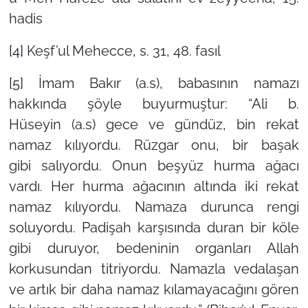
hadis
[4]
Keşf’ul Mehecce, s. 31, 48. fasıl
[5]
İmam Bakır (a.s), babasının namazı
hakkında şöyle buyurmuştur:
“Ali b.
Hüseyin
(a.s)
gece ve gündüz, bin rekat
namaz kılıyordu. Rüzgar onu, bir başak
g
ibi
salıyordu. Onun beşyüz hurma ağacı
vardı. Her hurma ağacının altında iki rekat
namaz kılıyordu. Namaza d
u
runca rengi
soluyordu. Padişah karşısında duran bir köle
gibi duruyor, bedeninin organları Allah
korkusundan titriyordu. Namazla vedalaşan
ve artık bir daha namaz kılamayacağını gören