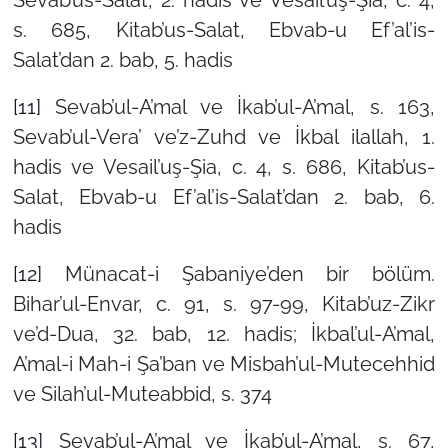
s. 685, Kitab’us-Salat, Ebvab-u Ef’al’is-
Salat’dan 2. bab, 5. hadis
[11]
Sevab’ul-A’mal ve İkab’ul-A’mal, s. 163,
Sevab’ul-Vera’ ve’z-Zuhd ve İkbal ilallah, 1.
hadis ve Vesail’uş-Şia, c. 4, s. 686, Kitab’us-
Salat, Ebvab-u Ef’al’is-Salat’dan 2. bab, 6.
hadis
[12]
Münacat-i Şabaniye’den bir bölüm.
Bihar’ul-Envar, c. 91, s. 97-99, Kitab’uz-Zikr
ve’d-Dua, 32. bab, 12. hadis; İkbal’ul-A’mal,
A’mal-i Mah-i Şa’ban ve Misbah’ul-Mutecehhid
ve Silah’ul-Muteabbid, s. 374
[13]
Sevab’ul-A’mal ve İkab’ul-A’mal, s. 67,