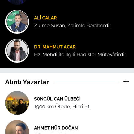
ALI ÇALAR
Zulme Susan, Zalimle Beraberdir.
DR. MAHMUT ACAR
Hz. Mehdi ile İlgili Hadisler Mütevâtirdir
Alıntı Yazarlar
SONGÜL CAN ÜLBEĞI
1900 km Ötede, Hicrî 61
AHMET HÜR DOĞAN