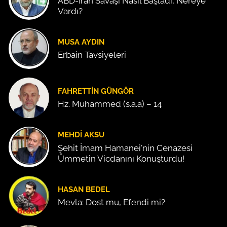
ABD-İran Savaşı Nasıl Başladı, Nereye
Vardı?
MUSA AYDIN
Erbain Tavsiyeleri
FAHRETTIN GÜNGÖR
Hz. Muhammed (s.a.a) – 14
MEHDI AKSU
Şehit İmam Hamanei'nin Cenazesi
Ümmetin Vicdanını Konuşturdu!
HASAN BEDEL
Mevla: Dost mu, Efendi mi?