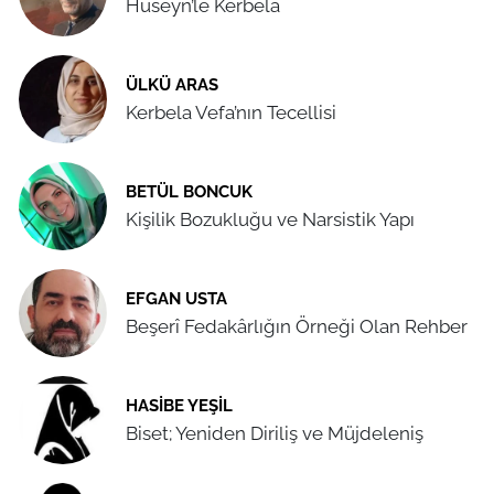
Hüseyn’le Kerbela
ÜLKÜ ARAS
Kerbela Vefa’nın Tecellisi
BETÜL BONCUK
Kişilik Bozukluğu ve Narsistik Yapı
EFGAN USTA
Beşerî Fedakârlığın Örneği Olan Rehber
HASIBE YEŞIL
Biset; Yeniden Diriliş ve Müjdeleniş