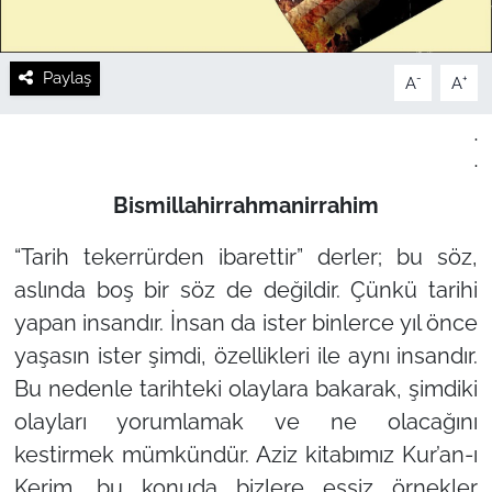
Paylaş
-
+
A
A
.
.
Bismillahirrahmanirrahim
“Tarih tekerrürden ibarettir”
derler; bu söz,
aslında boş bir söz de değildir. Çünkü tarihi
yapan insandır. İnsan da ister binlerce yıl önce
yaşasın ister şimdi, özellikleri ile aynı insandır.
Bu nedenle tarihteki olaylara bakarak, şimdiki
olayları yorumlamak ve ne olacağını
kestirmek mümkündür. Aziz kitabımız Kur’an-ı
Kerim, bu konuda bizlere eşsiz örnekler