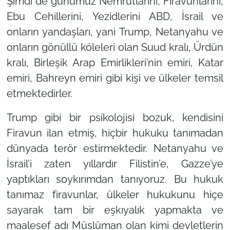
Şimdi de günümüz Nemrutlarını, Firavunlarını,
Ebu Cehillerini, Yezidlerini ABD, İsrail ve
onların yandaşları, yani Trump, Netanyahu ve
onların gönüllü köleleri olan Suud kralı, Ürdün
kralı, Birleşik Arap Emirlikleri’nin emiri, Katar
emiri, Bahreyn emiri gibi kişi ve ülkeler temsil
etmektedirler.
Trump gibi bir psikolojisi bozuk, kendisini
Firavun ilan etmiş, hiçbir hukuku tanımadan
dünyada terör estirmektedir. Netanyahu ve
İsrail’i zaten yıllardır Filistin’e, Gazze’ye
yaptıkları soykırımdan tanıyoruz. Bu hukuk
tanımaz firavunlar, ülkeler hukukunu hiçe
sayarak tam bir eşkıyalık yapmakta ve
maalesef adı Müslüman olan kimi devletlerin