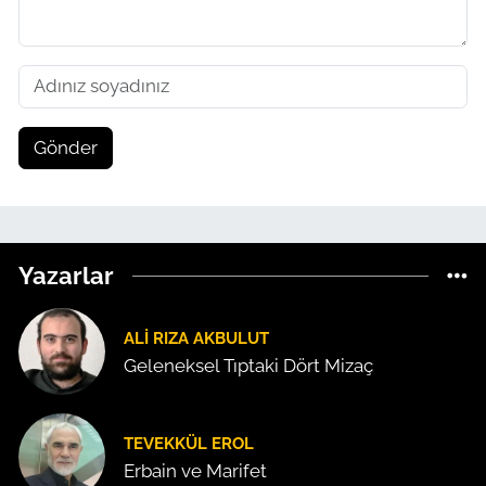
Gönder
Yazarlar
ALI RIZA AKBULUT
Geleneksel Tıptaki Dört Mizaç
TEVEKKÜL EROL
Erbain ve Marifet