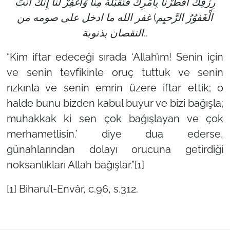
رِزْقِكَ أَفْطَرْناَ بِأَمْرِكَ فَتَقَبّلْهُ مِنّاَ وَاغْفِرْ لَناَ إِنّكَ أَنْتَ
الْغَفوُرُ الرَّحيِم) غفر الله ما ادخل على صومه من
النقصان بذنوبهَ..
“Kim iftar edeceği sırada ‘Allah’ım! Senin için
ve senin tevfikinle oruç tuttuk ve senin
rızkınla ve senin emrin üzere iftar ettik; o
halde bunu bizden kabul buyur ve bizi bağışla;
muhakkak ki sen çok bağışlayan ve çok
merhametlisin.’ diye dua ederse,
günahlarından dolayı orucuna getirdiği
noksanlıkları Allah bağışlar.”
[1]
[1]
Biharu’l-Envâr, c.96, s.312.