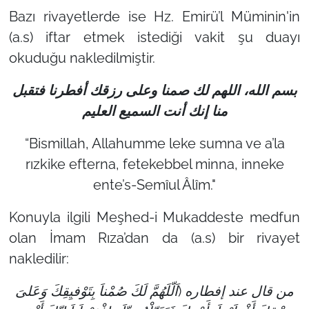
Bazı rivayetlerde ise Hz. Emirü’l Müminin'in
(a.s) iftar etmek istediği vakit şu duayı
okuduğu nakledilmiştir.
بسم الله، اللهم لك صمنا وعلى رزقك أفطرنا فتقبل
منا إنك أنت السميع العليم
“Bismillah, Allahumme leke sumna ve a’la
rızkike efterna, fetekebbel minna, inneke
ente’s-Semîul Âlîm."
Konuyla ilgili Meşhed-i Mukaddeste medfun
olan İmam Rıza’dan da (a.s) bir rivayet
nakledilir:
من قال عند إفطاره (اَلّلَهُمَّ لَكَ صُمْناَ بِتَوْفيِقِكَ وَعَلىَ