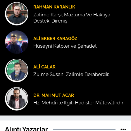
RAHMAN KARANLIK
Zalime Karşı, Mazluma Ve Haklıya
Destek: Direniş
ALI EKBER KARAGÖZ
Hüseyni Kalpler ve Şehadet
ALI ÇALAR
Zulme Susan, Zalimle Beraberdir.
DR. MAHMUT ACAR
Hz. Mehdi ile İlgili Hadisler Mütevâtirdir
Alıntı Yazarlar