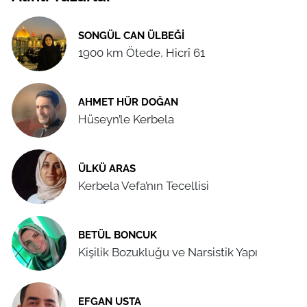
SONGÜL CAN ÜLBEĞI
1900 km Ötede, Hicrî 61
AHMET HÜR DOĞAN
Hüseyn’le Kerbela
ÜLKÜ ARAS
Kerbela Vefa’nın Tecellisi
BETÜL BONCUK
Kişilik Bozukluğu ve Narsistik Yapı
EFGAN USTA