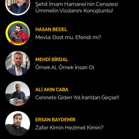
Şehit İmam Hamanei'nin Cenazesi
Ümmetin Vicdanını Konuşturdu!
HASAN BEDEL
Mevla: Dost mu, Efendi mi?
MEHDI BIRDAL
Örnek Al, Örnek İnsan Ol
ALI AKIN CABA
Cennete Giden Yol İran’dan Geçse!!
ERSAN BAYDEMIR
Zafer Kimin Hezimet Kimin?