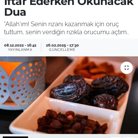
İftar Ederken Okunacak
Dua
"Allah'ım! Senin rızanı kazanmak için oruç
tuttum, senin verdiğin rızıkla orucumu açtım..
08.12.2022 - 16:41
26.02.2025 - 17:30
YAYINLANMA
GÜNCELLEME