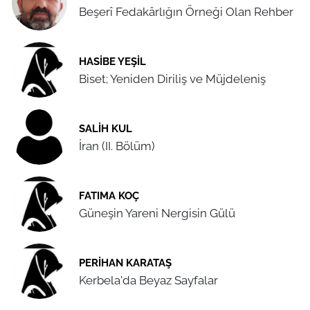
Beşerî Fedakârlığın Örneği Olan Rehber
HASIBE YEŞIL
Biset; Yeniden Diriliş ve Müjdeleniş
SALIH KUL
İran (II. Bölüm)
FATIMA KOÇ
Güneşin Yareni Nergisin Gülü
PERIHAN KARATAŞ
Kerbela'da Beyaz Sayfalar