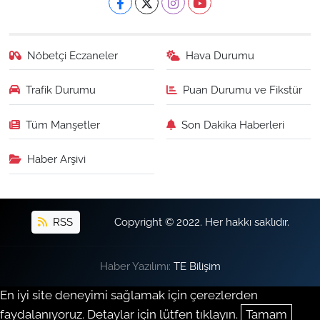
Nöbetçi Eczaneler
Hava Durumu
Trafik Durumu
Puan Durumu ve Fikstür
Tüm Manşetler
Son Dakika Haberleri
Haber Arşivi
RSS
Copyright © 2022. Her hakkı saklıdır.
Haber Yazılımı:
TE Bilişim
En iyi site deneyimi sağlamak için çerezlerden
faydalanıyoruz. Detaylar için lütfen tıklayın.
Tamam