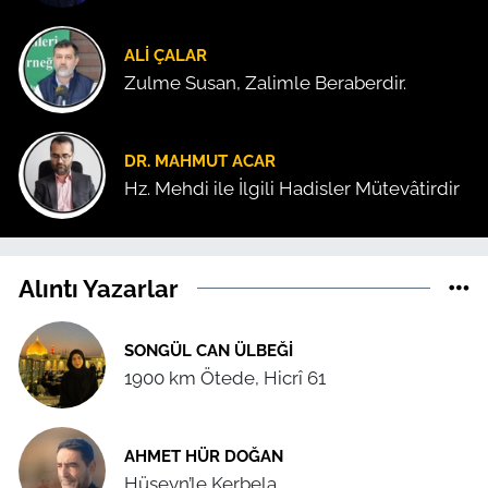
ALI ÇALAR
Zulme Susan, Zalimle Beraberdir.
DR. MAHMUT ACAR
Hz. Mehdi ile İlgili Hadisler Mütevâtirdir
Alıntı Yazarlar
SONGÜL CAN ÜLBEĞI
1900 km Ötede, Hicrî 61
AHMET HÜR DOĞAN
Hüseyn’le Kerbela