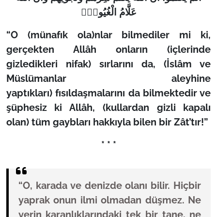
عَلَّامُ الْغُيُوبِۚ
“O (münafık ola)nlar bilmediler mi ki,
gerçekten Allâh onların (içlerinde
gizledikleri nifak) sırlarını da, (İslâm ve
Müslümanlar aleyhine
yaptıkları) fısıldaşmalarını da bilmektedir ve
şüphesiz ki Allâh, (kullardan gizli kapalı
olan) tüm gaybları hakkıyla bilen bir Zât’tır!”
* * *
“O, karada ve denizde olanı bilir. Hiçbir
yaprak onun ilmi olmadan düşmez. Ne
yerin karanlıklarındaki tek bir tane, ne