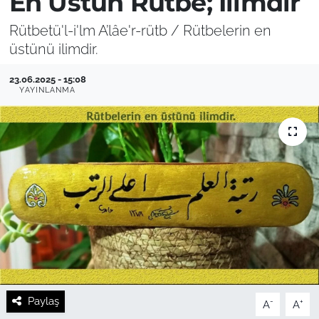
En Üstün Rütbe; İlimdir
Rütbetü'l-i'lm A’lâe'r-rütb / Rütbelerin en
üstünü ilimdir.
23.06.2025 - 15:08
YAYINLANMA
Paylaş
-
+
A
A