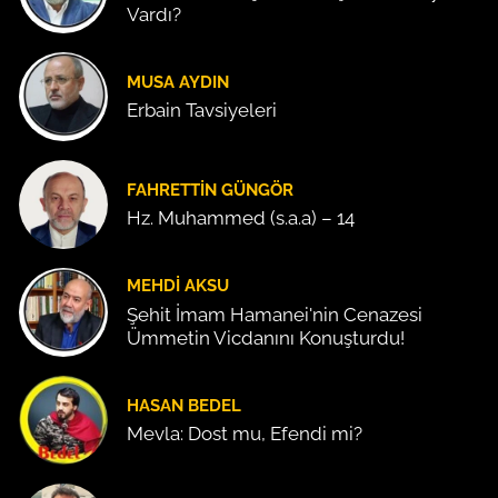
Vardı?
MUSA AYDIN
Erbain Tavsiyeleri
FAHRETTIN GÜNGÖR
Hz. Muhammed (s.a.a) – 14
MEHDI AKSU
Şehit İmam Hamanei'nin Cenazesi
Ümmetin Vicdanını Konuşturdu!
HASAN BEDEL
Mevla: Dost mu, Efendi mi?