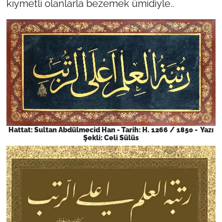
kıymetli olanlarla bezemek ümidiyle..
Hattat: Sultan Abdülmecid Han - Tarih: H. 1266 / 1850 - Yazı
Şekli: Celi Sülüs