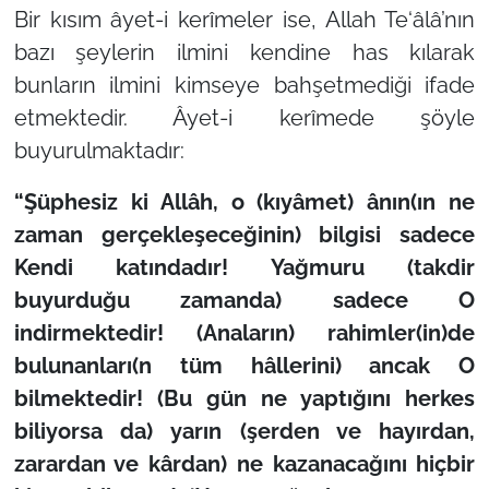
Bir kısım âyet-i kerîmeler ise, Allah Te‘âlâ’nın
bazı şeylerin ilmini kendine has kılarak
bunların ilmini kimseye bahşetmediği ifade
etmektedir. Âyet-i kerîmede şöyle
buyurulmaktadır:
“Şüphesiz ki Allâh, o (kıyâmet) ânın(ın ne
zaman gerçekleşeceğinin) bilgisi sadece
Kendi katındadır! Yağmuru (takdir
buyurduğu zamanda) sadece O
indirmektedir! (Anaların) rahimler(in)de
bulunanları(n tüm hâllerini) ancak O
bilmektedir! (Bu gün ne yaptığını herkes
biliyorsa da) yarın (şerden ve hayırdan,
zarardan ve kârdan) ne kazanacağını hiçbir