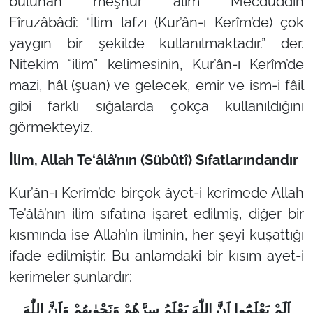
bulunan meşhur âlim Mecdüddîn
Fîruzâbâdî:
“İlim lafzı (Kur’ân-ı Kerîm’de) çok
yaygın bir şekilde kullanılmaktadır.”
der.
Nitekim
“ilim”
kelimesinin, Kur’ân-ı Kerîm’de
mazi, hâl (şuan) ve gelecek, emir ve ism-i fâil
gibi farklı sığalarda çokça kullanıldığını
görmekteyiz.
İlim, Allah Te‘âlâ’nın (Sübûtî) Sıfatlarındandır
Kur’ân-ı Kerîm’de birçok âyet-i kerîmede Allah
Te’âlâ’nın ilim sıfatına işaret edilmiş, diğer bir
kısmında ise Allah’ın ilminin, her şeyi kuşattığı
ifade edilmiştir. Bu anlamdaki bir kısım ayet-i
kerimeler şunlardır:
اَلَمْ يَعْلَمُٓوا اَنَّ اللّٰهَ يَعْلَمُ سِرَّهُمْ وَنَجْوٰيهُمْ وَاَنَّ اللّٰهَ