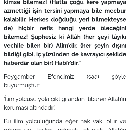
kimse bilemez! (Hatta çoğu kere yapmaya
azmettiği işin tersini yapmaya bile mecbur
kalabilir. Herkes doğduğu yeri bilmekteyse
de) hiçbir nefis hangi yerde öleceğini
bilemez! Şüphesiz ki Allâh (her şeyi lâyıkı
vechile bilen bir) Alîm’dir, (her şeyin dışını
bildiği gibi, iç yüzünden de kavrayıcı şekilde
haberdâr olan bir) Habîr’dir.”
Peygamber Efendimiz (saa) şöyle
buyurmuştur:
‘İlim yolcusu yola çıktığı andan itibaren Allah’ın
koruması altındadır.’
Bu ilim yolculuğunda eğer hak vaki olur ve