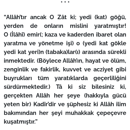
* * *
“Allâh’tır ancak O Zât ki; yedi (kat) göğü,
yerden de onların mislini yaratmıştır!
O (İlâhî) emir(; kaza ve kaderden ibaret olan
yaratma ve yönetme işi) o (yedi kat gökle
yedi kat yeri)n (tabaka)lar(ı) arasında sürekli
inmektedir. (Böylece Allâh’ın, hayat ve ölüm,
zenginlik ve fakirlik, kuvvet ve acziyet gibi
buyrukları tüm yaratıklarda geçerliliğini
sürdürmektedir.) Tâ ki siz bilesiniz ki,
gerçekten Allâh her şeye (hakkıyla gücü
yeten bir) Kadîr’dir ve şüphesiz ki Allâh ilim
bakımından her şeyi muhakkak çepeçevre
kuşatmıştır.”