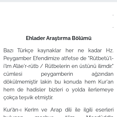
.
.
Ehlader Araştırma Bölümü
Bazı Türkçe kaynaklar her ne kadar Hz.
Peygamber Efendimize atfetse de
"Rütbetü'l-
i'lm A’lâe'r-rütb / Rütbelerin en üstünü ilimdir."
cümlesi peygamberin ağzından
dökülmemiştir lakin bu konuda hem Kur'an
hem de hadisler bizleri o yolda ilerlemeye
çokça teşvik etmiştir.
Kur’ân-ı Kerîm ve Arap dili ile ilgili eserleri