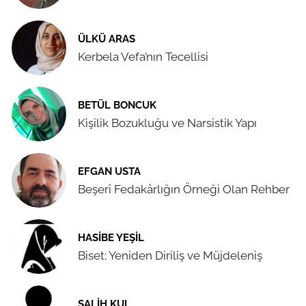
ÜLKÜ ARAS
Kerbela Vefa’nın Tecellisi
BETÜL BONCUK
Kişilik Bozukluğu ve Narsistik Yapı
EFGAN USTA
Beşerî Fedakârlığın Örneği Olan Rehber
HASIBE YEŞIL
Biset; Yeniden Diriliş ve Müjdeleniş
SALIH KUL