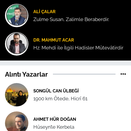
ALI ÇALAR
Zulme Susan, Zalimle Beraberdir.
DR. MAHMUT ACAR
Hz. Mehdi ile İlgili Hadisler Mütevâtirdir
Alıntı Yazarlar
SONGÜL CAN ÜLBEĞI
1900 km Ötede, Hicrî 61
AHMET HÜR DOĞAN
Hüseyn’le Kerbela