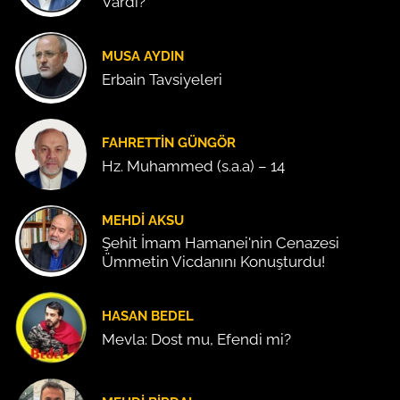
Vardı?
MUSA AYDIN
Erbain Tavsiyeleri
FAHRETTIN GÜNGÖR
Hz. Muhammed (s.a.a) – 14
MEHDI AKSU
Şehit İmam Hamanei'nin Cenazesi
Ümmetin Vicdanını Konuşturdu!
HASAN BEDEL
Mevla: Dost mu, Efendi mi?