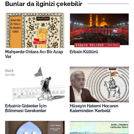
Bunlar da ilginizi çekebilir
Mahşerde Onlara Acı Bir Azap
Erbain Kültürü
Var
Erbain'e Gidenler İçin
Hüseyin Hatemi Hocanın
Bilinmesi Gerekenler
Kaleminden 'Kerbelâ'