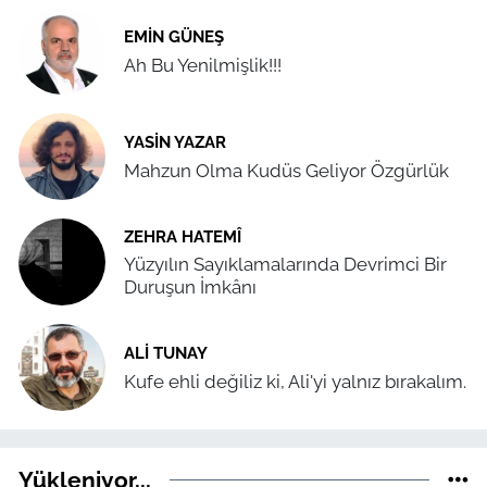
EMIN GÜNEŞ
Ah Bu Yenilmişlik!!!
YASIN YAZAR
Mahzun Olma Kudüs Geliyor Özgürlük
ZEHRA HATEMÎ
Yüzyılın Sayıklamalarında Devrimci Bir
Duruşun İmkânı
ALI TUNAY
Kufe ehli değiliz ki, Ali'yi yalnız bırakalım.
Yükleniyor...