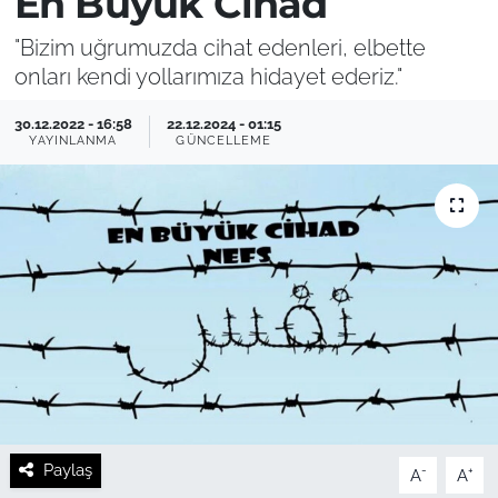
En Büyük Cihad
"Bizim uğrumuzda cihat edenleri, elbette
onları kendi yollarımıza hidayet ederiz."
30.12.2022 - 16:58
22.12.2024 - 01:15
YAYINLANMA
GÜNCELLEME
Paylaş
-
+
A
A