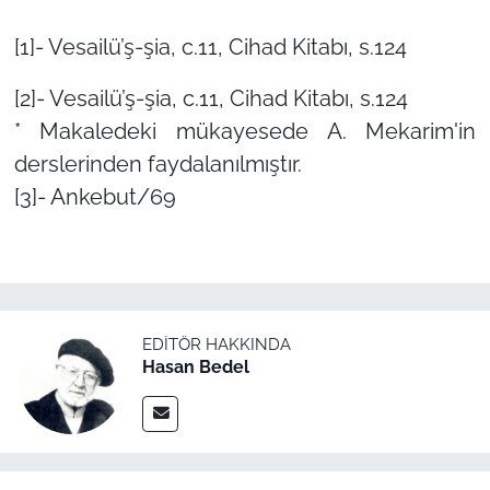
[1]- Vesailü’ş-şia, c.11, Cihad Kitabı, s.124
[2]- Vesailü’ş-şia, c.11, Cihad Kitabı, s.124
* Makaledeki mükayesede A. Mekarim'in
derslerinden faydalanılmıştır.
[3]- Ankebut/69
EDITÖR HAKKINDA
Hasan Bedel