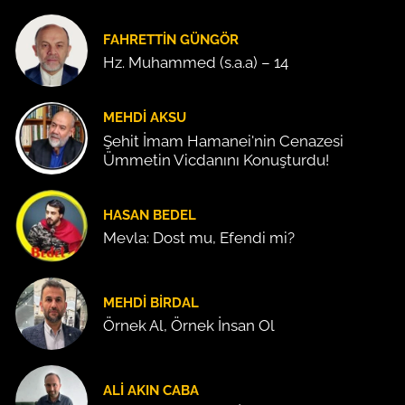
FAHRETTIN GÜNGÖR
Hz. Muhammed (s.a.a) – 14
MEHDI AKSU
Şehit İmam Hamanei'nin Cenazesi
Ümmetin Vicdanını Konuşturdu!
HASAN BEDEL
Mevla: Dost mu, Efendi mi?
MEHDI BIRDAL
Örnek Al, Örnek İnsan Ol
ALI AKIN CABA