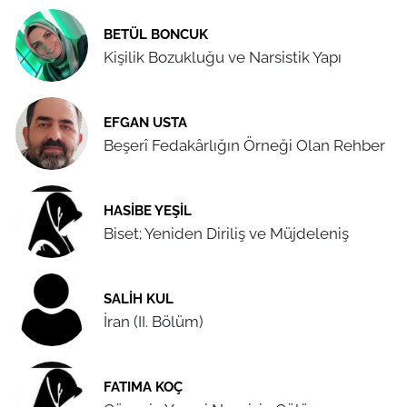
BETÜL BONCUK
Kişilik Bozukluğu ve Narsistik Yapı
EFGAN USTA
Beşerî Fedakârlığın Örneği Olan Rehber
HASIBE YEŞIL
Biset; Yeniden Diriliş ve Müjdeleniş
SALIH KUL
İran (II. Bölüm)
FATIMA KOÇ