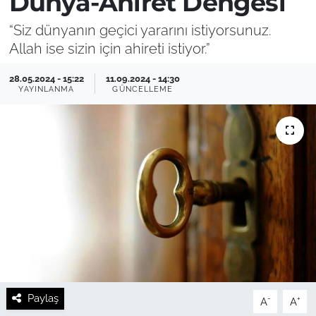
Dünya-Ahiret Dengesi
“Siz dünyanın geçici yararını istiyorsunuz.
Allah ise sizin için ahireti istiyor.”
28.05.2024 - 15:22
11.09.2024 - 14:30
YAYINLANMA
GÜNCELLEME
Paylaş
-
+
A
A