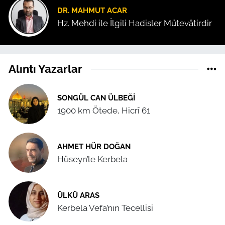
DR. MAHMUT ACAR
Hz. Mehdi ile İlgili Hadisler Mütevâtirdir
Alıntı Yazarlar
SONGÜL CAN ÜLBEĞI
1900 km Ötede, Hicrî 61
AHMET HÜR DOĞAN
Hüseyn’le Kerbela
ÜLKÜ ARAS
Kerbela Vefa’nın Tecellisi