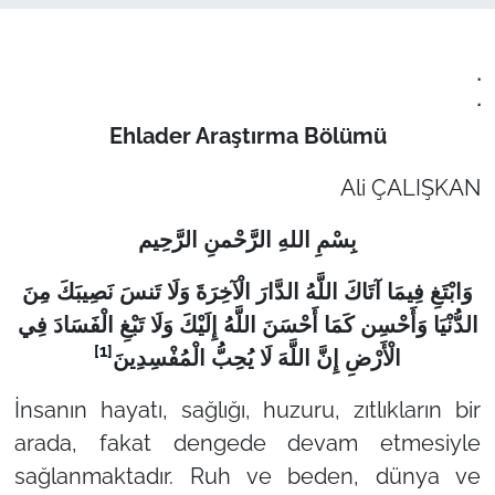
.
.
Ehlader Araştırma Bölümü
Ali ÇALIŞKAN
بِسْمِ اللهِ الرَّحْمنِ الرَّحِيم
وَابْتَغِ فِيمَا آتَاكَ اللَّهُ الدَّارَ الْآخِرَةَ وَلَا تَنسَ نَصِيبَكَ مِنَ
الدُّنْيَا وَأَحْسِن كَمَا أَحْسَنَ اللَّهُ إِلَيْكَ وَلَا تَبْغِ الْفَسَادَ فِي
[1]
الْأَرْضِ إِنَّ اللَّهَ لَا يُحِبُّ الْمُفْسِدِينَ
İnsanın hayatı, sağlığı, huzuru, zıtlıkların bir
arada, fakat dengede devam etmesiyle
sağlanmaktadır. Ruh ve beden, dünya ve