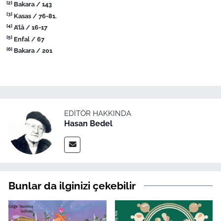
[2]
Bakara / 143
[3]
Kasas / 76-81.
[4]
A’lâ / 16-17
[5]
Enfal / 67
[6]
Bakara / 201
EDITÖR HAKKINDA
Hasan Bedel
Bunlar da ilginizi çekebilir