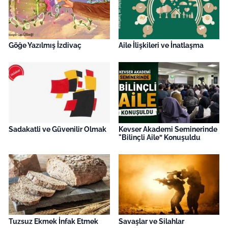
Göğe Yazılmış İzdivaç
Aile İlişkileri ve İnatlaşma
Sadakatli ve Güvenilir Olmak
Kevser Akademi Seminerinde
"Bilinçli Aile” Konuşuldu
Tuzsuz Ekmek İnfak Etmek
Savaşlar ve Silahlar