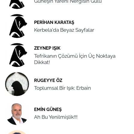
Güneşin Yareni Nergisin Gülü
PERIHAN KARATAŞ
Kerbela'da Beyaz Sayfalar
ZEYNEP IŞIK
Tefrikanın Çözümü İçin Üç Noktaya
Dikkat!
RUGEYYE ÖZ
Toplumsal Bir Işık: Erbain
EMIN GÜNEŞ
Ah Bu Yenilmişlik!!!