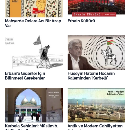
Mahşerde Onlara Acı Bir Azap
Erbain Kültürü
Var
Erbain'e Gidenler İçin
Hüseyin Hatemi Hocanın
Bilinmesi Gerekenler
Kaleminden 'Kerbelâ'
Kerbela Şehidleri: Müslim b.
Antik ve Modern Cahiliyetten