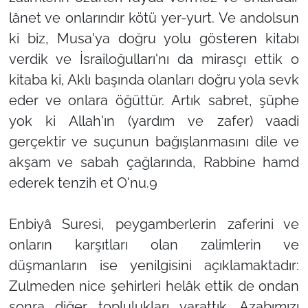
lânet ve onlarındır kötü yer-yurt. Ve andolsun
ki biz, Musa'ya doğru yolu gösteren kitabı
verdik ve İsrailoğulları'nı da mirasçı ettik o
kitaba ki, Aklı başında olanları doğru yola sevk
eder ve onlara öğüttür. Artık sabret, şüphe
yok ki Allah'ın (yardım ve zafer) vaadi
gerçektir ve suçunun bağışlanmasını dile ve
akşam ve sabah çağlarında, Rabbine hamd
ederek tenzih et O'nu.9
Enbiyâ Suresi, peygamberlerin zaferini ve
onların karşıtları olan zalimlerin ve
düşmanların ise yenilgisini açıklamaktadır:
Zulmeden nice şehirleri helâk ettik de ondan
sonra diğer toplulukları yarattık. Azabımızı