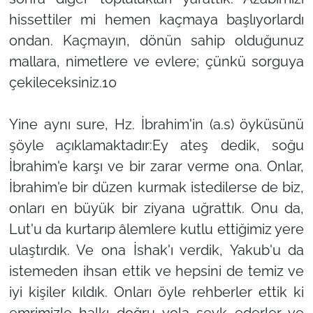
hissettiler mi hemen kaçmaya başlıyorlardı
ondan. Kaçmayın, dönün sahip olduğunuz
mallara, nimetlere ve evlere; çünkü sorguya
çekileceksiniz.10
Yine aynı sure, Hz. İbrahim'in (a.s) öyküsünü
şöyle açıklamaktadır:Ey ateş dedik, soğu
İbrahim'e karşı ve bir zarar verme ona. Onlar,
İbrahim'e bir düzen kurmak istedilerse de biz,
onları en büyük bir ziyana uğrattık. Onu da,
Lut'u da kurtarıp âlemlere kutlu ettiğimiz yere
ulaştırdık. Ve ona İshak'ı verdik, Yakub'u da
istemeden ihsan ettik ve hepsini de temiz ve
iyi kişiler kıldık. Onları öyle rehberler ettik ki
emrimizle halkı doğru yola sevk ederler ve