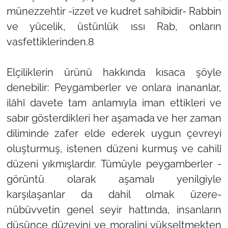
münezzehtir -izzet ve kudret sahibidir- Rabbin
ve yücelik, üstünlük ıssı Rab, onların
vasfettiklerinden.8
Elçiliklerin ürünü hakkında kısaca şöyle
denebilir: Peygamberler ve onlara inananlar,
ilâhî davete tam anlamıyla iman ettikleri ve
sabır gösterdikleri her aşamada ve her zaman
diliminde zafer elde ederek uygun çevreyi
oluşturmuş, istenen düzeni kurmuş ve cahilî
düzeni yıkmışlardır. Tümüyle peygamberler -
görüntü olarak aşamalı yenilgiyle
karşılaşanlar da dahil olmak üzere-
nübüvvetin genel seyir hattında, insanların
düşünce düzeyini ve moralini yükseltmekten