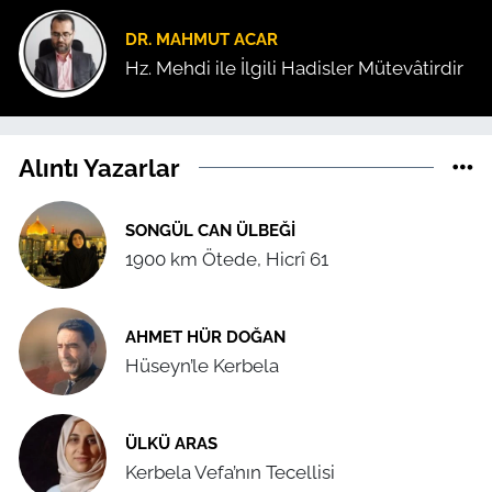
DR. MAHMUT ACAR
Hz. Mehdi ile İlgili Hadisler Mütevâtirdir
Alıntı Yazarlar
SONGÜL CAN ÜLBEĞI
1900 km Ötede, Hicrî 61
AHMET HÜR DOĞAN
Hüseyn’le Kerbela
ÜLKÜ ARAS
Kerbela Vefa’nın Tecellisi