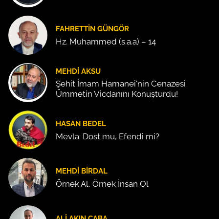
FAHRETTIN GÜNGÖR
Hz. Muhammed (s.a.a) – 14
MEHDI AKSU
Şehit İmam Hamanei'nin Cenazesi
Ümmetin Vicdanını Konuşturdu!
HASAN BEDEL
Mevla: Dost mu, Efendi mi?
MEHDI BIRDAL
Örnek Al, Örnek İnsan Ol
ALI AKIN CABA