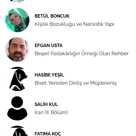
BETÜL BONCUK
Kişilik Bozukluğu ve Narsistik Yapı
EFGAN USTA
Beşerî Fedakârlığın Örneği Olan Rehber
HASIBE YEŞIL
Biset; Yeniden Diriliş ve Müjdeleniş
SALIH KUL
İran (II. Bölüm)
FATIMA KOÇ