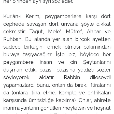
her birinden ayrı ayrı söz eder.
Kur'ân-ı Kerim, peygamberlere karşı dört
cephede savaşan dört unvana şöyle dikkat
çekmiştir: Tağut, Mele', Mütref, Ahbar ve
Ruhban. Bu alanda yer alan birçok ayetten
sadece birkaçını örnek olması bakımından
buraya taşıyacağım: İşte biz, böylece her
peygambere insan ve cin Şeytanlarını
düşman ettik; bazısı, bazısına yaldızlı sözler
söyleyerek aldatır. Rabbin dileseydi
yapamazlardı bunu, onları da bırak, iftiralarını
da (onlara itina etme, komplo ve entrikaları
karşısında ümitsizliğe kapılma). Onlar, ahirete
inanmayanların gönülleri meyletsin ve hoşnut