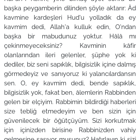
başka peygamberin dilinden şöyle aktarır: Âd
kavmine kardeşleri Hud'u yolladık da ey
kavmim dedi, Allah'a kulluk edin, O'ndan
başka bir mabudunuz yoktur. Hâlâ mı
çekinmeyeceksiniz? Kavminin kâfir
olanlarından ileri gelenler, şüphe yok ki
dediler, biz seni sapıklık, bilgisizlik içine dalmış
görmedeyiz ve sanıyoruz ki yalancılardansın
sen. O, ey kavmim dedi, bende sapıklık,
bilgisizlik yok, fakat ben, âlemlerin Rabbinden
gelen bir elçiyim. Rabbimin bildirdiği haberleri
size tebliğ etmedeyim ve ben sizin için
güvenilecek bir öğütçüyüm. Sizi korkutmak
için içinizden birisine Rabbinizden vahiy
gelmesine şaşıyor musunuz? Hatırlayın ki sizi