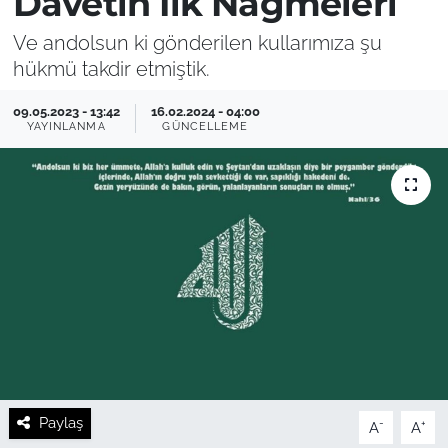
Davetin İlk Nağmeleri
Ve andolsun ki gönderilen kullarımıza şu
hükmü takdir etmiştik.
09.05.2023 - 13:42
16.02.2024 - 04:00
YAYINLANMA
GÜNCELLEME
Paylaş
-
+
A
A