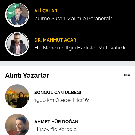
ALI ÇALAR
Zulme Susan, Zalimle Beraberdir.
DR. MAHMUT ACAR
Hz. Mehdi ile İlgili Hadisler Mütevâtirdir
Alıntı Yazarlar
SONGÜL CAN ÜLBEĞI
1900 km Ötede, Hicrî 61
AHMET HÜR DOĞAN
Hüseyn’le Kerbela