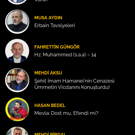
MUSA AYDIN
Erbain Tavsiyeleri
FAHRETTIN GÜNGÖR
Hz. Muhammed (s.a.a) – 14
MEHDI AKSU
Şehit İmam Hamanei'nin Cenazesi
Ümmetin Vicdanını Konuşturdu!
HASAN BEDEL
Mevla: Dost mu, Efendi mi?
MEHDI BIRDAL