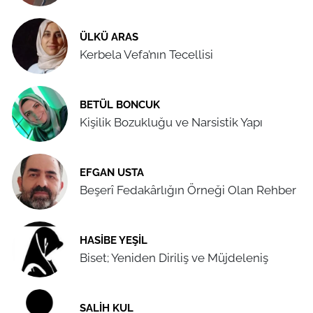
ÜLKÜ ARAS
Kerbela Vefa’nın Tecellisi
BETÜL BONCUK
Kişilik Bozukluğu ve Narsistik Yapı
EFGAN USTA
Beşerî Fedakârlığın Örneği Olan Rehber
HASIBE YEŞIL
Biset; Yeniden Diriliş ve Müjdeleniş
SALIH KUL