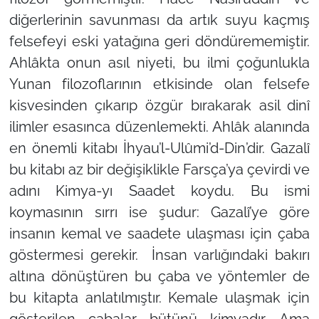
diğerlerinin savunması da artık suyu kaçmış
felsefeyi eski yatağına geri döndürememiştir.
Ahlâkta onun asıl niyeti, bu ilmi çoğunlukla
Yunan filozoflarının etkisinde olan felsefe
kisvesinden çıkarıp özgür bırakarak asil dinî
ilimler esasınca düzenlemekti. Ahlâk alanında
en önemli kitabı
İhyau’l-Ulûmi’d-Din
’dir. Gazalî
bu kitabı az bir değişiklikle Farsça’ya çevirdi ve
adını
Kimya-yı Saadet
koydu. Bu ismi
koymasının sırrı ise şudur: Gazalî’ye göre
insanın kemal ve saadete ulaşması için çaba
göstermesi gerekir. İnsan varlığındaki bakırı
altına dönüştüren bu çaba ve yöntemler de
bu kitapta anlatılmıştır. Kemale ulaşmak için
gösterilen çabalar bütünü kimyadır. Ama