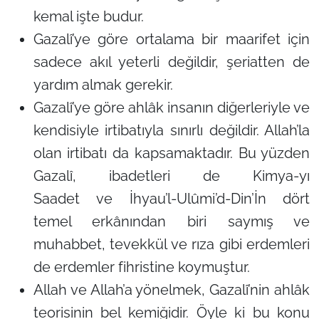
kemal işte budur.
Gazalî’ye göre ortalama bir maarifet için
sadece akıl yeterli değildir, şeriatten de
yardım almak gerekir.
Gazalî’ye göre ahlâk insanın diğerleriyle ve
kendisiyle irtibatıyla sınırlı değildir. Allah’la
olan irtibatı da kapsamaktadır. Bu yüzden
Gazalî, ibadetleri de
Kimya-yı
Saadet
ve
İhyau’l-Ulûmi’d-Din’
İn dört
temel erkânından biri saymış ve
muhabbet, tevekkül ve rıza gibi erdemleri
de erdemler fihristine koymuştur.
Allah ve Allah’a yönelmek, Gazalî’nin ahlâk
teorisinin bel kemiğidir. Öyle ki bu konu