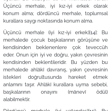
Üçüncü merhale, iyi kız-iyi erkek olarak
konum alma; dördüncü merhale, toplumsal
kurallara saygı noktasında konum alma.
Üçüncü merhale (iyi kız-iyi erkek)
[14]
: Bu
merhalede çocuk başkalarının görüşüne ve
kendisinden beklenenlere çok teveccüh
eder. Onun için iyi ve doğru, yakın çevresinin
kendisinden beklentileridir. Bu yüzden bu
merhalede ahlâkî davranış, yakın çevresinin
istekleri doğrultusunda hareket etmek
anlamını taşır. Ahlâkî kurallara uyma sebebi,
başkalarının onayını (mânevî ödül)
alabilmektir.
Dördüncü merhale (iyi vatandaş)
[15]
: Bu