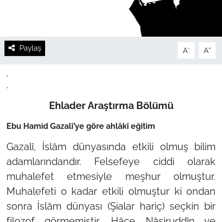
Paylaş
-
+
A
A
.
.
Ehlader Araştırma Bölümü
Ebu Hamid Gazalî’ye göre ahlâkî eğitim
Gazalî, İslâm dünyasında etkili olmuş bilim
adamlarındandır. Felsefeye ciddi olarak
muhalefet etmesiyle meşhur olmuştur.
Muhalefeti o kadar etkili olmuştur ki ondan
sonra İslâm dünyası (Şialar hariç) seçkin bir
filozof görmemiştir. Hâce Nâsiruddîn ve