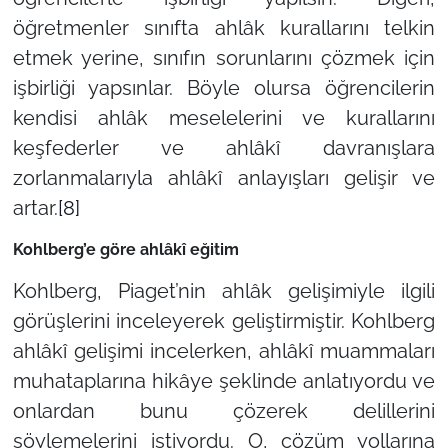
öğretmenler sınıfta ahlâk kurallarını telkin
etmek yerine, sınıfın sorunlarını çözmek için
işbirliği yapsınlar. Böyle olursa öğrencilerin
kendisi ahlâk meselelerini ve kurallarını
keşfederler ve ahlâkî davranışlara
zorlanmalarıyla ahlâkî anlayışları gelişir ve
artar.
[8]
Kohlberg’e göre ahlâkî eğitim
Kohlberg, Piaget’nin ahlâk gelişimiyle ilgili
görüşlerini inceleyerek geliştirmiştir. Kohlberg
ahlâkî gelişimi incelerken, ahlâkî muammaları
muhataplarına hikâye şeklinde anlatıyordu ve
onlardan bunu çözerek delillerini
söylemelerini istiyordu. O, çözüm yollarına