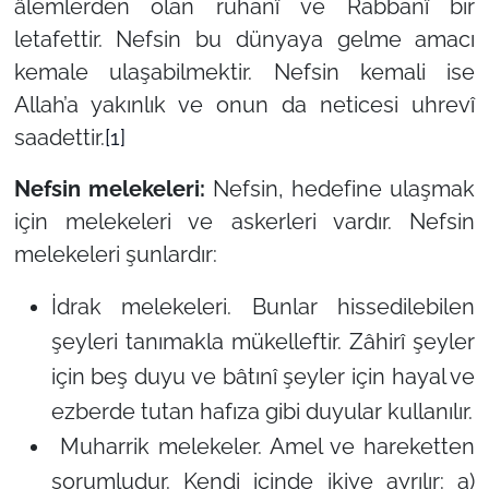
âlemlerden olan ruhanî ve Rabbanî bir
letafettir. Nefsin bu dünyaya gelme amacı
kemale ulaşabilmektir. Nefsin kemali ise
Allah’a yakınlık ve onun da neticesi uhrevî
saadettir.
[1]
Nefsin melekeleri:
Nefsin, hedefine ulaşmak
için melekeleri ve askerleri vardır. Nefsin
melekeleri şunlardır:
İdrak melekeleri. Bunlar hissedilebilen
şeyleri tanımakla mükelleftir. Zâhirî şeyler
için beş duyu ve bâtınî şeyler için hayal ve
ezberde tutan hafıza gibi duyular kullanılır.
Muharrik melekeler. Amel ve hareketten
sorumludur. Kendi içinde ikiye ayrılır: a)