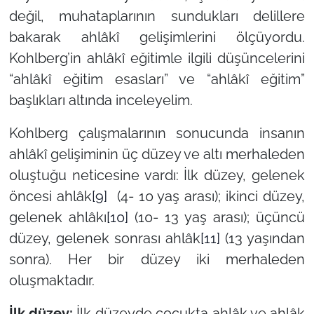
değil, muhataplarının sundukları delillere
bakarak ahlâkî gelişimlerini ölçüyordu.
Kohlberg’in ahlâkî eğitimle ilgili düşüncelerini
“ahlâkî eğitim esasları” ve “ahlâkî eğitim”
başlıkları altında inceleyelim.
Kohlberg çalışmalarının sonucunda insanın
ahlâkî gelişiminin üç düzey ve altı merhaleden
oluştuğu neticesine vardı: İlk düzey, gelenek
öncesi ahlâk
[9]
(4- 10 yaş arası); ikinci düzey,
gelenek ahlâkı
[10]
(10- 13 yaş arası); üçüncü
düzey, gelenek sonrası ahlâk
[11]
(13 yaşından
sonra). Her bir düzey iki merhaleden
oluşmaktadır.
İlk düzey:
İlk düzeyde çocukta ahlâk ve ahlâk