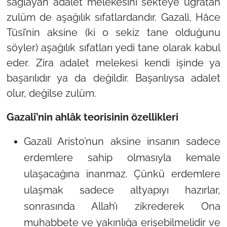
sağlayan adalet melekesini sekteye uğratan
zulüm de aşağılık sıfatlardandır. Gazalî, Hâce
Tûsî’nin aksine (ki o sekiz tane olduğunu
söyler) aşağılık sıfatları yedi tane olarak kabul
eder. Zira adalet melekesi kendi işinde ya
başarılıdır ya da değildir. Başarılıysa adalet
olur, değilse zulüm.
Gazalî’nin ahlâk teorisinin özellikleri
Gazalî Aristo’nun aksine insanın sadece
erdemlere sahip olmasıyla kemale
ulaşacağına inanmaz. Çünkü erdemlere
ulaşmak sadece altyapıyı hazırlar,
sonrasında Allah’ı zikrederek Ona
muhabbete ve yakınlığa erişebilmelidir ve