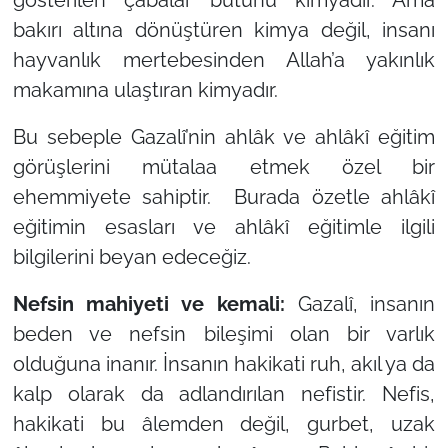
bakırı altına dönüştüren kimya değil, insanı
hayvanlık mertebesinden Allah’a yakınlık
makamına ulaştıran kimyadır.
Bu sebeple Gazalî’nin ahlâk ve ahlâkî eğitim
görüşlerini mütalaa etmek özel bir
ehemmiyete sahiptir. Burada özetle ahlâkî
eğitimin esasları ve ahlâkî eğitimle ilgili
bilgilerini beyan edeceğiz.
Nefsin mahiyeti ve kemali:
Gazalî, insanın
beden ve nefsin bileşimi olan bir varlık
olduğuna inanır. İnsanın hakikati ruh, akıl ya da
kalp olarak da adlandırılan nefistir. Nefis,
hakikati bu âlemden değil, gurbet, uzak