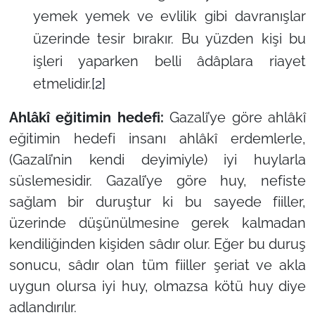
yemek yemek ve evlilik gibi davranışlar
üzerinde tesir bırakır. Bu yüzden kişi bu
işleri yaparken belli âdâplara riayet
etmelidir.
[2]
Ahlâkî eğitimin hedefi:
Gazalî’ye göre ahlâkî
eğitimin hedefi insanı ahlâkî erdemlerle,
(Gazalî’nin kendi deyimiyle) iyi huylarla
süslemesidir. Gazalî’ye göre huy, nefiste
sağlam bir duruştur ki bu sayede fiiller,
üzerinde düşünülmesine gerek kalmadan
kendiliğinden kişiden sâdır olur. Eğer bu duruş
sonucu, sâdır olan tüm fiiller şeriat ve akla
uygun olursa iyi huy, olmazsa kötü huy diye
adlandırılır.