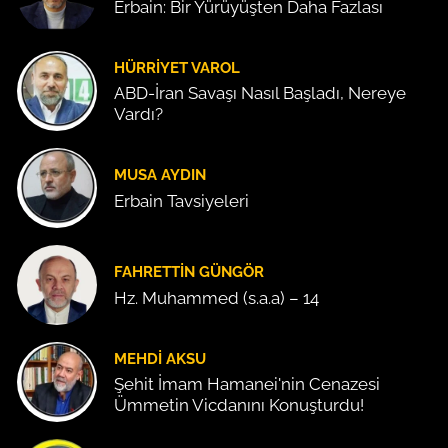
Erbain: Bir Yürüyüşten Daha Fazlası
HÜRRIYET VAROL
ABD-İran Savaşı Nasıl Başladı, Nereye
Vardı?
MUSA AYDIN
Erbain Tavsiyeleri
FAHRETTIN GÜNGÖR
Hz. Muhammed (s.a.a) – 14
MEHDI AKSU
Şehit İmam Hamanei'nin Cenazesi
Ümmetin Vicdanını Konuşturdu!