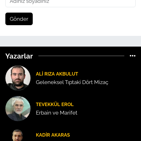
Gönder
Yazarlar
ALI RIZA AKBULUT
Geleneksel Tıptaki Dört Mizaç
TEVEKKÜL EROL
Erbain ve Marifet
KADIR AKARAS