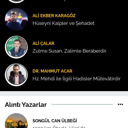
ALI EKBER KARAGÖZ
Hüseyni Kalpler ve Şehadet
ALI ÇALAR
Zulme Susan, Zalimle Beraberdir.
DR. MAHMUT ACAR
Hz. Mehdi ile İlgili Hadisler Mütevâtirdir
Alıntı Yazarlar
SONGÜL CAN ÜLBEĞI