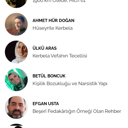
1900 km Ötede, Hicrî 61
AHMET HÜR DOĞAN
Hüseyn’le Kerbela
ÜLKÜ ARAS
Kerbela Vefa’nın Tecellisi
BETÜL BONCUK
Kişilik Bozukluğu ve Narsistik Yapı
EFGAN USTA
Beşerî Fedakârlığın Örneği Olan Rehber