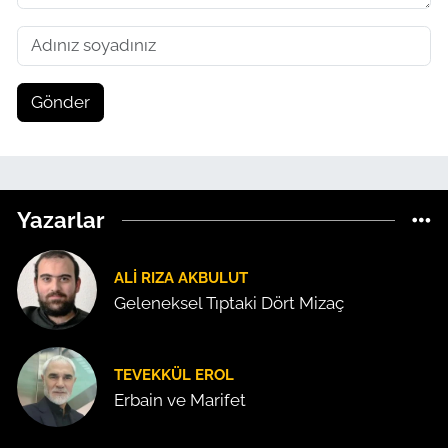
Gönder
Yazarlar
ALI RIZA AKBULUT
Geleneksel Tıptaki Dört Mizaç
TEVEKKÜL EROL
Erbain ve Marifet