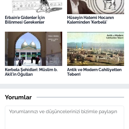
Erbain'e Gidenler İçin
Hüseyin Hatemi Hocanın
Bilinmesi Gerekenler
Kaleminden 'Kerbelâ'
Kerbela Şehidleri: Müslim b.
Antik ve Modern Cahiliyetten
Akîl'in Oğulları
Teberri
Yorumlar