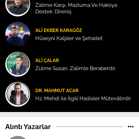
Zalime Karşı, Mazluma Ve Haklıya
Destek: Direniş
ALI EKBER KARAGÖZ
Hüseyni Kalpler ve Şehadet
ALI ÇALAR
Zulme Susan, Zalimle Beraberdir.
DR. MAHMUT ACAR
Hz. Mehdi ile İlgili Hadisler Mütevâtirdir
Alıntı Yazarlar