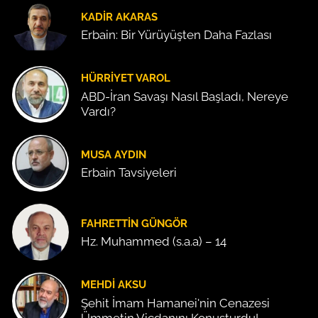
KADIR AKARAS
Erbain: Bir Yürüyüşten Daha Fazlası
HÜRRIYET VAROL
ABD-İran Savaşı Nasıl Başladı, Nereye
Vardı?
MUSA AYDIN
Erbain Tavsiyeleri
FAHRETTIN GÜNGÖR
Hz. Muhammed (s.a.a) – 14
MEHDI AKSU
Şehit İmam Hamanei'nin Cenazesi
Ümmetin Vicdanını Konuşturdu!