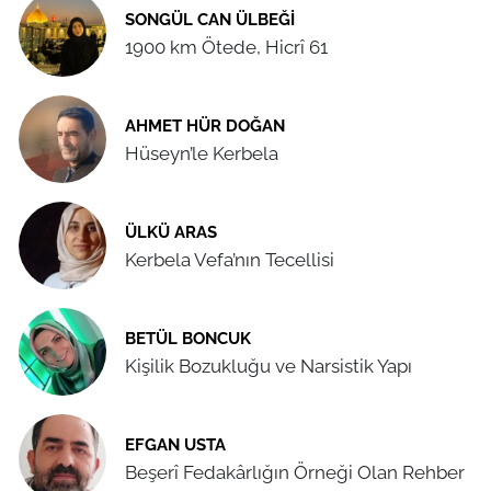
SONGÜL CAN ÜLBEĞI
1900 km Ötede, Hicrî 61
AHMET HÜR DOĞAN
Hüseyn’le Kerbela
ÜLKÜ ARAS
Kerbela Vefa’nın Tecellisi
BETÜL BONCUK
Kişilik Bozukluğu ve Narsistik Yapı
EFGAN USTA
Beşerî Fedakârlığın Örneği Olan Rehber