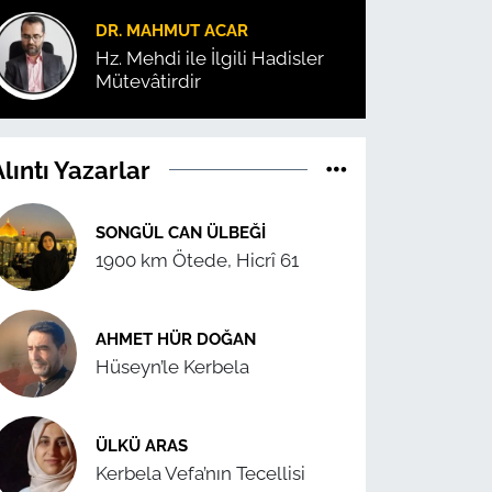
DR. MAHMUT ACAR
Hz. Mehdi ile İlgili Hadisler
Mütevâtirdir
lıntı Yazarlar
SONGÜL CAN ÜLBEĞI
1900 km Ötede, Hicrî 61
AHMET HÜR DOĞAN
Hüseyn’le Kerbela
ÜLKÜ ARAS
Kerbela Vefa’nın Tecellisi