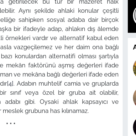
 getirilecek bu tür bir mazeret halk
bilir. Aynı şekilde ahlaki konular çeşitli
elliğe sahipken sosyal adaba dair birçok
aşka bir ifadeyle adap, ahlakın dış âlemde
i örnekleri vardır ve alternatif kabul eden
A
an asla vazgeçilemez ve her daim ona bağlı
 bazı konulardan alternatifi olması şartıyla
e mekân faktörünü aşmış değerleri ifade
zaman ve mekâna bağlı değerleri ifade eden
dır
[4]
. Adabın muhtelif camia ve gruplarda
 bir sınıf veya özel bir gruba ait olabilir,
in adabı gibi. Oysaki ahlak kapsayıcı ve
bir meslek grubuna has kılınamaz.
* * *