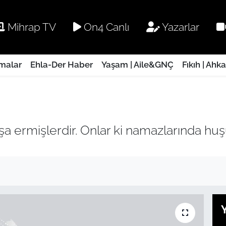
Mihrap TV
On4 Canlı
Yazarlar
rmalar
Ehla-Der Haber
Yaşam | Aile&GNÇ
Fıkıh | Ahk
 ermişlerdir. Onlar ki namazlarında huşu