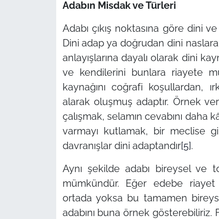
Adabın Misdak ve Türleri
Adabı çıkış noktasına göre dini ve d
Dini adap ya doğrudan dini naslara
anlayışlarına dayalı olarak dini ka
ve kendilerini bunlara riayete m
kaynağını coğrafi koşullardan, ır
alarak oluşmuş adaptır. Örnek v
çalışmak, selamın cevabını daha kâ
varmayı kutlamak, bir meclise g
davranışlar dini adaptandır
[5]
.
Aynı şekilde adabı bireysel ve 
mümkündür. Eğer edebe riayet 
ortada yoksa bu tamamen bireyse
adabını buna örnek gösterebiliriz.