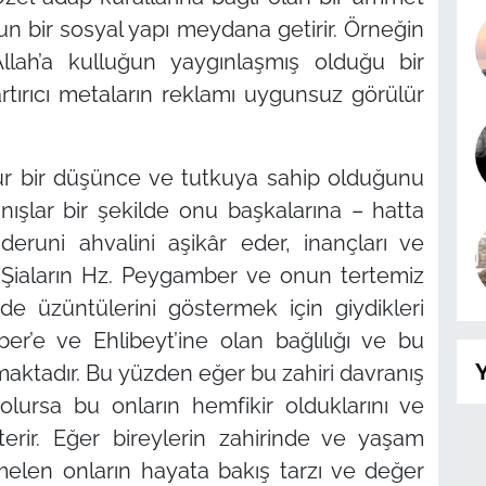
un bir sosyal yapı meydana getirir. Örneğin
Allah’a kulluğun yaygınlaşmış olduğu bir
tırıcı metaların reklamı uygunsuz görülür
tür bir düşünce ve tutkuya sahip olduğunu
anışlar bir şekilde onu başkalarına – hatta
deruni ahvalini aşikâr eder, inançları ve
a Şiaların Hz. Peygamber ve onun tertemiz
nde üzüntülerini göstermek için giydikleri
r’e ve Ehlibeyt’ine olan bağlılığı ve bu
Y
maktadır. Bu yüzden eğer bu zahiri davranış
 olursa bu onların hemfikir olduklarını ve
österir. Eğer bireylerin zahirinde ve yaşam
emelen onların hayata bakış tarzı ve değer