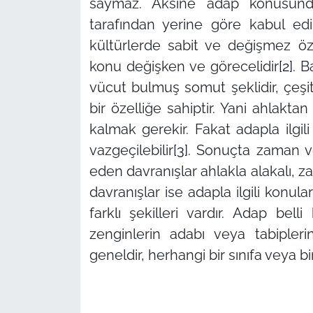
saymaz. Aksine adap konusunda
tarafından yerine göre kabul edile
kültürlerde sabit ve değişmez öz
konu değişken ve görecelidir
[2]
. B
vücut bulmuş somut şeklidir, çeşitl
bir özelliğe sahiptir. Yani ahlakt
kalmak gerekir. Fakat adapla ilgili
vazgeçilebilir
[3]
. Sonuçta zaman v
eden davranışlar ahlakla alakalı, 
davranışlar ise adapla ilgili konular
farklı şekilleri vardır. Adap belli
zenginlerin adabı veya tabipler
geneldir, herhangi bir sınıfa veya 