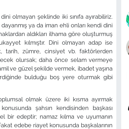
ini olmayan şeklinde iki sınıfa ayırabiliriz.
 dayanmış ya da iman ehli onları kendi dini
ynaklardan aldıkları ilhama göre oluşturmuş
ukayyet kılmıştır. Dini olmayan adap ise
k, tarih, zümre, cinsiyet vb. faktörlerden
erecek olursak; daha önce selam vermeye
mil ve güzel şekilde vermek, ibadet yaşına
irdiğinde bulduğu boş yere oturmak gibi
toplumsal olmak üzere iki kısma ayırmak
konusunda şahsın kendisinden başkası
l bir edeptir; namaz kılma ve uyumanın
 Fakat edebe riayet konusunda başkalarının