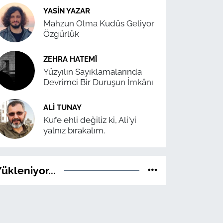
YASIN YAZAR
Mahzun Olma Kudüs Geliyor
Özgürlük
ZEHRA HATEMÎ
Yüzyılın Sayıklamalarında
Devrimci Bir Duruşun İmkânı
ALI TUNAY
Kufe ehli değiliz ki, Ali'yi
yalnız bırakalım.
ükleniyor...