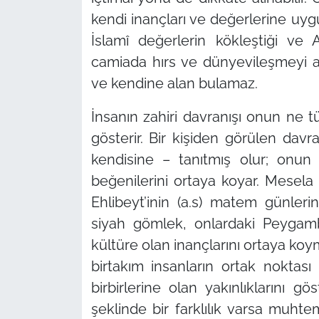
kendi inançları ve değerlerine uyg
İslamî değerlerin kökleştiği ve 
camiada hırs ve dünyevileşmeyi ar
ve kendine alan bulamaz.
İnsanın zahiri davranışı onun ne 
gösterir. Bir kişiden görülen davr
kendisine – tanıtmış olur; onun 
beğenilerini ortaya koyar. Mesel
Ehlibeyt’inin (a.s) matem günleri
siyah gömlek, onlardaki Peygambe
kültüre olan inançlarını ortaya koy
birtakım insanların ortak noktası
birbirlerine olan yakınlıklarını g
şeklinde bir farklılık varsa muht