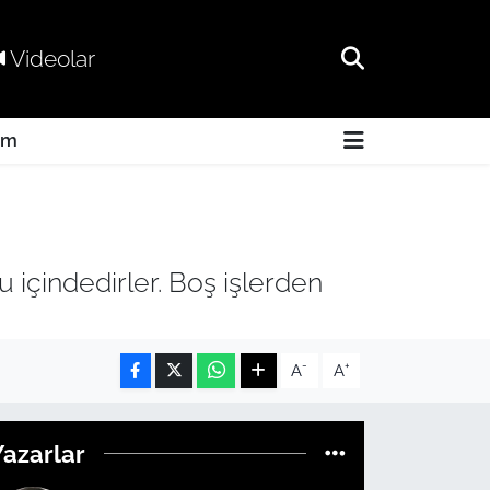
Videolar
am
 içindedirler. Boş işlerden
-
+
A
A
Yazarlar