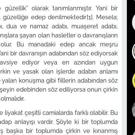
e güzellik”
olarak tanımlanmıştır. Yani bir
l güzelliğe edep denilmektedir
[1]
. Mesela;
, dua ve namaz adabı, muaşeret adabı,
anışlara şayan olan hasletler o davranışların
p olur. Bu manadaki edep ancak meşru
ani bir davranışın adabından söz ediyorsak
 tavsiye ediyor veya en azından uygun
irkin ve yasak olan işlerde adabın anlamı
 yalan konuşma gibi fiillerin adabından söz
 şeyin edebinden söz ediliyorsa onun çirkin
olmalıdır.
iyakat çeşitli camialarda farklı olabilir. Bu
adap anlayışı vardır. Şöyle ki bir toplumda
ış başka bir toplumda çirkin ve kınanmış