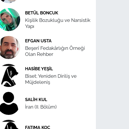
BETÜL BONCUK
Kişilik Bozukluğu ve Narsistik
Yapı
EFGAN USTA
Beşerî Fedakârlığın Örneği
Olan Rehber
HASIBE YEŞIL
Biset; Yeniden Diriliş ve
Müjdeleniş
SALIH KUL
İran (II. Bölüm)
FATIMA KOÇ