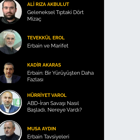
ALI RIZA AKBULUT
Geleneksel Tıptaki Dört
Mizaç
TEVEKKÜL EROL
Erbain ve Marifet
KADIR AKARAS
Erbain: Bir Yürüyüşten Daha
Fazlası
HÜRRIYET VAROL
ABD-İran Savaşı Nasıl
Başladı, Nereye Vardı?
MUSA AYDIN
Erbain Tavsiyeleri