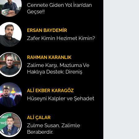
Cennete Giden Yol İran’dan
Geçse!!
ERSAN BAYDEMIR
Zafer Kimin Hezimet Kimin?
RAHMAN KARANLIK
Zalime Karşı, Mazluma Ve
Haklıya Destek: Direniş
ALI EKBER KARAGÖZ
Hüseyni Kalpler ve Şehadet
ALI ÇALAR
Zulme Susan, Zalimle
Beraberdir.