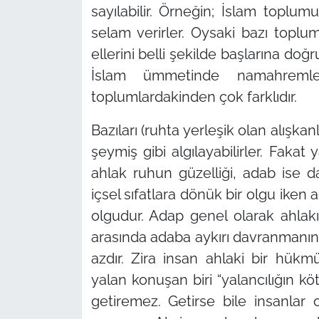
sayılabilir. Örneğin; İslam toplumun
selam verirler. Oysaki bazı topl
ellerini belli şekilde başlarına doğ
İslam ümmetinde namahremle
toplumlardakinden çok farklıdır.
Bazıları (ruhta yerleşik olan alışkan
şeymiş gibi algılayabilirler. Fakat
ahlak ruhun güzelliği, adab ise da
içsel sıfatlara dönük bir olgu iken a
olgudur. Adap genel olarak ahlakı
arasında adaba aykırı davranmanın 
azdır. Zira insan ahlaki bir hük
yalan konuşan biri
“yalancılığın k
getiremez. Getirse bile insanlar