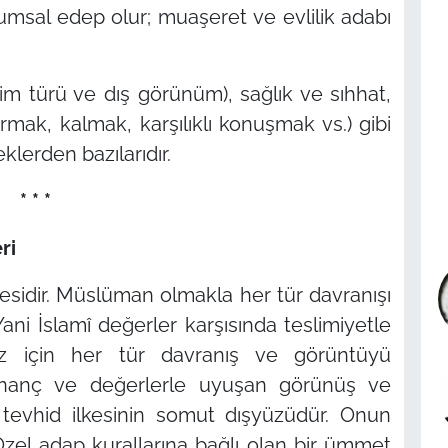
lumsal edep olur; muaşeret ve evlilik adabı
m türü ve dış görünüm), sağlık ve sıhhat,
mak, kalmak, karşılıklı konuşmak vs.) gibi
klerden bazılarıdır.
* * *
ri
esidir. Müslüman olmakla her tür davranışı
ani İslamî değerler karşısında teslimiyetle
iz için her tür davranış ve görüntüyü
 inanç ve değerlerle uyuşan görünüş ve
k tevhid ilkesinin somut dışyüzüdür. Onun
 Özel adap kurallarına bağlı olan bir ümmet