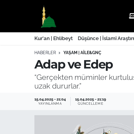
Kur'an | Ehlibeyt
Nöbetçi Eczaneler
Düşünce | İslamî Araştırmalar
Hava Durumu
Kur'an | Ehlibeyt
Düşünce | İslamî Araştı
HABERLER
YAŞAM | AILE&GNÇ
Ehla-Der Haber
Trafik Durumu
Adap ve Edep
Yaşam | Aile&GNÇ
Süper Lig Puan Durumu ve Fikstür
“Gerçekten müminler kurtuluşa
Fıkıh | Ahkam
Tüm Manşetler
uzak dururlar.”
Son Dakika Haberleri
15.04.2025 - 21:04
15.04.2025 - 21:19
YAYINLANMA
GÜNCELLEME
Haber Arşivi