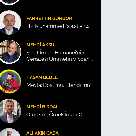
FAHRETTIN GÜNGÖR
Hz. Muhammed (s.a.a) – 14
MEHDI AKSU
Şehit İmam Hamanei'nin
Cenazesi Ümmetin Vicdanını
Konuşturdu!
HASAN BEDEL
Mevla: Dost mu, Efendi mi?
MEHDI BIRDAL
Örnek Al, Örnek İnsan Ol
ALI AKIN CABA