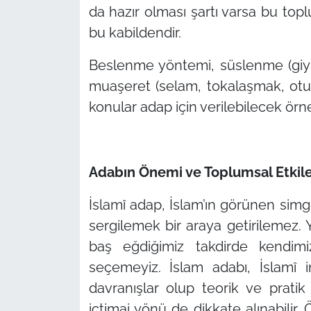
da hazır olması şartı varsa bu top
bu kabildendir.
Beslenme yöntemi, süslenme (giyi
muaşeret (selam, tokalaşmak, otur
konular adap için verilebilecek örne
Adabın Önemi ve Toplumsal Etkile
İslamî adap, İslam’ın görünen simg
sergilemek bir araya getirilemez. Y
baş eğdiğimiz takdirde kendim
seçemeyiz. İslam adabı, İslamî
davranışlar olup teorik ve prati
içtimai yönü de dikkate alınabilir.