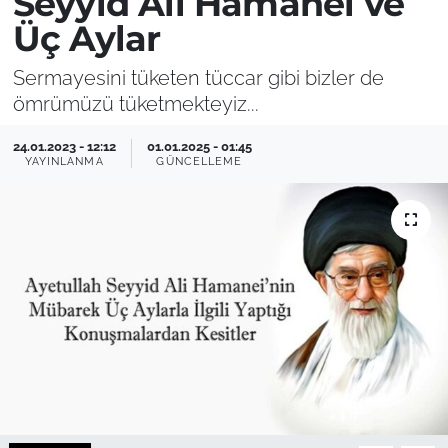
Seyyid Ali Hamaneî ve
Üç Aylar
Sermayesini tüketen tüccar gibi bizler de
ömrümüzü tüketmekteyiz...
24.01.2023 - 12:12
01.01.2025 - 01:45
YAYINLANMA
GÜNCELLEME