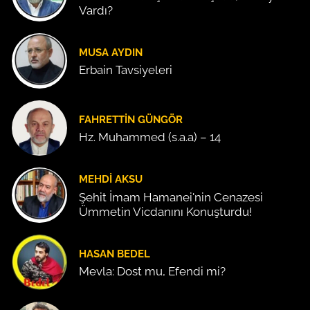
Vardı?
MUSA AYDIN
Erbain Tavsiyeleri
FAHRETTIN GÜNGÖR
Hz. Muhammed (s.a.a) – 14
MEHDI AKSU
Şehit İmam Hamanei'nin Cenazesi
Ümmetin Vicdanını Konuşturdu!
HASAN BEDEL
Mevla: Dost mu, Efendi mi?