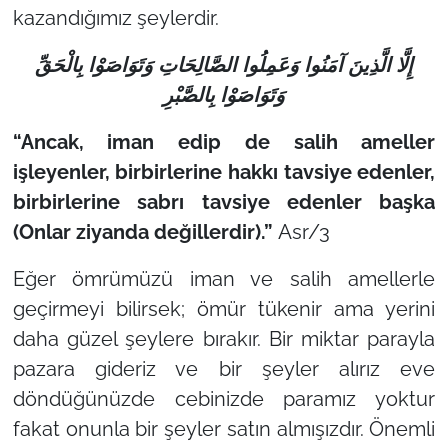
kazandığımız şeylerdir.
إِلَّا الَّذِينَ آمَنُوا وَعَمِلُوا الصَّالِحَاتِ وَتَوَاصَوْا بِالْحَقِّ
وَتَوَاصَوْا بِالصَّبْرِ
“Ancak, iman edip de salih ameller
işleyenler, birbirlerine hakkı tavsiye edenler,
birbirlerine sabrı tavsiye edenler başka
(Onlar ziyanda değillerdir).”
Asr/3
Eğer ömrümüzü iman ve salih amellerle
geçirmeyi bilirsek; ömür tükenir ama yerini
daha güzel şeylere bırakır. Bir miktar parayla
pazara gideriz ve bir şeyler alırız eve
döndüğünüzde cebinizde paramız yoktur
fakat onunla bir şeyler satın almışızdır. Önemli