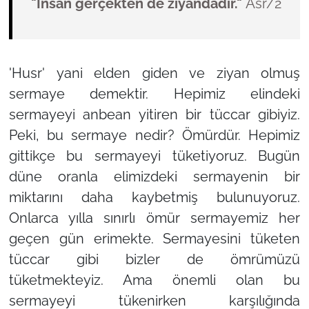
"İnsan gerçekten de ziyandadır."
Asr/2
'Husr'
yani elden giden ve ziyan olmuş
sermaye demektir. Hepimiz elindeki
sermayeyi anbean yitiren bir tüccar gibiyiz.
Peki, bu sermaye nedir? Ömürdür. Hepimiz
gittikçe bu sermayeyi tüketiyoruz. Bugün
düne oranla elimizdeki sermayenin bir
miktarını daha kaybetmiş bulunuyoruz.
Onlarca yılla sınırlı ömür sermayemiz her
geçen gün erimekte. Sermayesini tüketen
tüccar gibi bizler de ömrümüzü
tüketmekteyiz. Ama önemli olan bu
sermayeyi tükenirken karşılığında