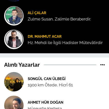
ALI ÇALAR
Zulme Susan, Zalimle Beraberdir.
DR. MAHMUT ACAR
Hz. Mehdi ile İlgili Hadisler Mütevâtirdir
Alıntı Yazarlar
SONGÜL CAN ÜLBEĞI
1900 km Ötede, Hicrî 61
AHMET HÜR DOĞAN
Hüseyn’le Kerbela