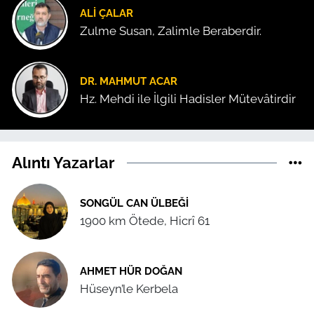
ALI ÇALAR
Zulme Susan, Zalimle Beraberdir.
DR. MAHMUT ACAR
Hz. Mehdi ile İlgili Hadisler Mütevâtirdir
Alıntı Yazarlar
SONGÜL CAN ÜLBEĞI
1900 km Ötede, Hicrî 61
AHMET HÜR DOĞAN
Hüseyn’le Kerbela