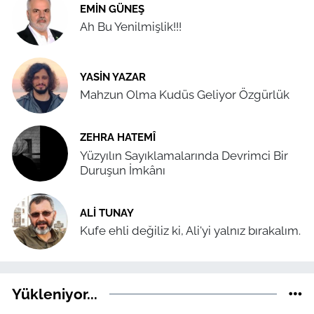
EMIN GÜNEŞ
Ah Bu Yenilmişlik!!!
YASIN YAZAR
Mahzun Olma Kudüs Geliyor Özgürlük
ZEHRA HATEMÎ
Yüzyılın Sayıklamalarında Devrimci Bir
Duruşun İmkânı
ALI TUNAY
Kufe ehli değiliz ki, Ali'yi yalnız bırakalım.
Yükleniyor...