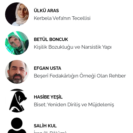
ÜLKÜ ARAS
Kerbela Vefa’nın Tecellisi
BETÜL BONCUK
Kişilik Bozukluğu ve Narsistik Yapı
EFGAN USTA
Beşerî Fedakârlığın Örneği Olan Rehber
HASIBE YEŞIL
Biset; Yeniden Diriliş ve Müjdeleniş
SALIH KUL