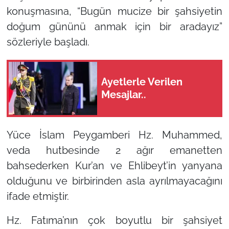
konuşmasına, “Bugün mucize bir şahsiyetin
doğum gününü anmak için bir aradayız”
sözleriyle başladı.
Ayetlerle Verilen
Mesajlar..
Yüce İslam Peygamberi Hz. Muhammed,
veda hutbesinde 2 ağır emanetten
bahsederken Kur’an ve Ehlibeyt’in yanyana
olduğunu ve birbirinden asla ayrılmayacağını
ifade etmiştir.
Hz. Fatıma’nın çok boyutlu bir şahsiyet