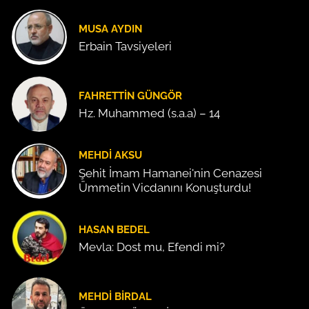
MUSA AYDIN
Erbain Tavsiyeleri
FAHRETTIN GÜNGÖR
Hz. Muhammed (s.a.a) – 14
MEHDI AKSU
Şehit İmam Hamanei'nin Cenazesi
Ümmetin Vicdanını Konuşturdu!
HASAN BEDEL
Mevla: Dost mu, Efendi mi?
MEHDI BIRDAL