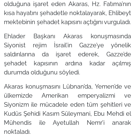
olduğuna işaret eden Akaras, Hz. Fatıma’nın
kısa hayatını şehadetle noktalayarak, Ehlibeyt
mektebinin şehadet kapısını açtığını vurguladı.
Ehlader Başkanı Akaras konuşmasında
Siyonist rejim İsrail’in Gazze’ye yönelik
saldırılarına da işaret ederek, Gazze’de
şehadet kapısının ardına kadar açılmış
durumda olduğunu söyledi.
Akaras konuşmasını Lübnan’da, Yemen’de ve
ülkemizde Amerikan emperyalizmi ve
Siyonizm ile mücadele eden tüm şehitleri ve
Kudüs Şehidi Kasım Süleymani, Ebu Mehdi el
Mühendis ile Ayetullah Nemr’i anarak
noktaladı.