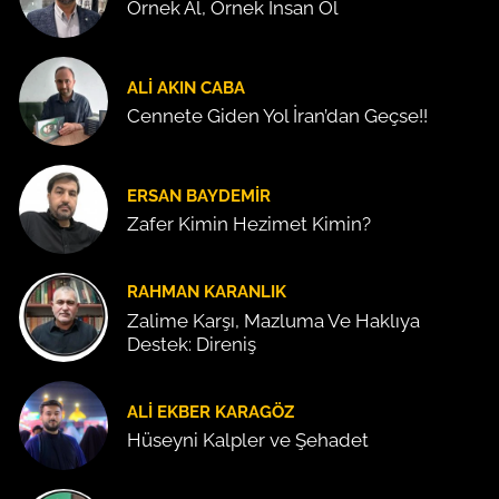
Örnek Al, Örnek İnsan Ol
ALI AKIN CABA
Cennete Giden Yol İran’dan Geçse!!
ERSAN BAYDEMIR
Zafer Kimin Hezimet Kimin?
RAHMAN KARANLIK
Zalime Karşı, Mazluma Ve Haklıya
Destek: Direniş
ALI EKBER KARAGÖZ
Hüseyni Kalpler ve Şehadet