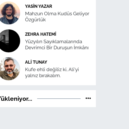
YASIN YAZAR
Mahzun Olma Kudüs Geliyor
Özgürlük
ZEHRA HATEMÎ
Yüzyılın Sayıklamalarında
Devrimci Bir Duruşun İmkânı
ALI TUNAY
Kufe ehli değiliz ki, Ali'yi
yalnız bırakalım.
ükleniyor...