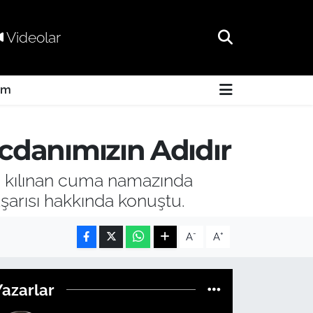
Videolar
am
cdanımızın Adıdır
e kılınan cuma namazında
şarısı hakkında konuştu.
-
+
A
A
Yazarlar