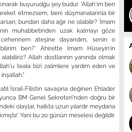
kınarak buyurudğu şey budur. 'Allah'ım ben
areket etmezsem, beni düşmanalarınla bir
tarsan; bundan daha ağır ne olabilir? 'İmam
 senin muhabbetinden uzak kalmayı göze
ki cehennem ateşine dayandım, senin o
A
ilirim ben?' Ahirette İmam Hüseyin’in
labiliriz? Allah dostlarının yanında olmak
llah'u teala bizi zalimlere yardım eden ve
inşallah."
l İsrail-Filistin savaşına değinen Ehlader
yunca BM Genel Sekreteri'nden doğru bir
stindeki olaylar, halkta uzun yılardır meydana
mıştır.' Yani bu 20 günün meselesi değildir.