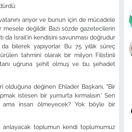
dürdü:
miş vatanını arıyor ve bunun için de mücadele
r mesele değildir. Bazı sözde gazetecilerin
ı da İsrail'in kendisini savunması doğrudur
da bilerek yapıyorlar. Bu 75 yıllık süreç
ülen tahmini olarak bir milyon Filistinli
atanı uğruna şehit olmuş ve bu şehadet
eri olduğuna değinen Ehlader Başkanı,
"Bir
apmak istesen bir yumurta kırmalısın.' Sen
sın ama insan ölmeyecek? Yok böyle bir
iyi anlayacak toplumun kendi toplumumuz