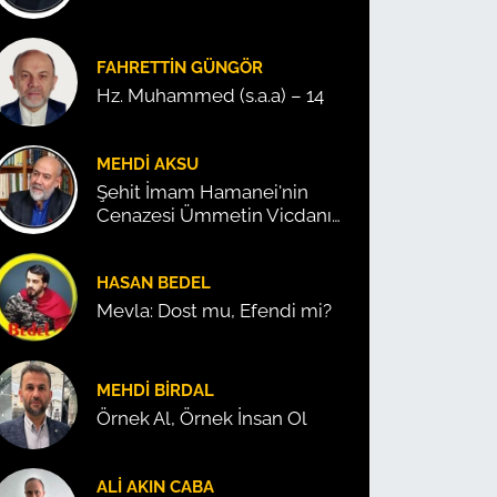
FAHRETTIN GÜNGÖR
Hz. Muhammed (s.a.a) – 14
MEHDI AKSU
Şehit İmam Hamanei'nin
Cenazesi Ümmetin Vicdanını
Konuşturdu!
HASAN BEDEL
Mevla: Dost mu, Efendi mi?
MEHDI BIRDAL
Örnek Al, Örnek İnsan Ol
ALI AKIN CABA