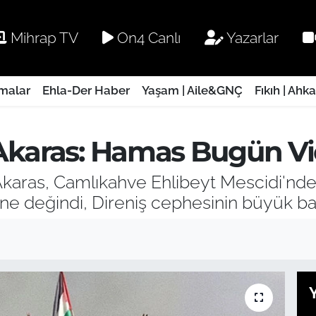
Mihrap TV
On4 Canlı
Yazarlar
rmalar
Ehla-Der Haber
Yaşam | Aile&GNÇ
Fıkıh | Ahk
Akaras: Hamas Bugün Vi
Akaras, Camlıkahve Ehlibeyt Mescidi'nd
ine değindi, Direniş cephesinin büyük ba