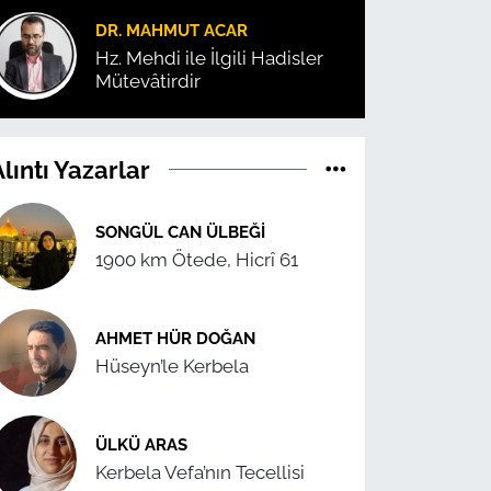
DR. MAHMUT ACAR
Hz. Mehdi ile İlgili Hadisler
Mütevâtirdir
lıntı Yazarlar
SONGÜL CAN ÜLBEĞI
1900 km Ötede, Hicrî 61
AHMET HÜR DOĞAN
Hüseyn’le Kerbela
ÜLKÜ ARAS
Kerbela Vefa’nın Tecellisi