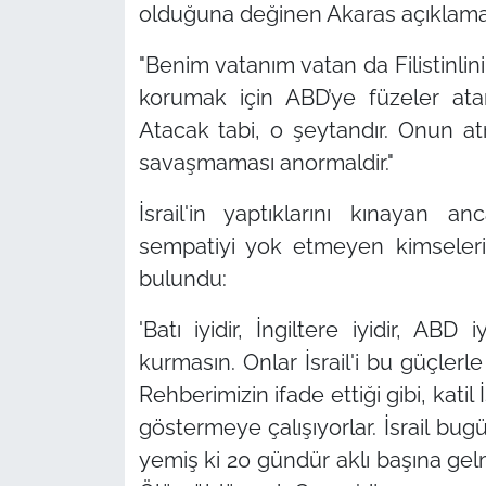
olduğuna değinen Akaras açıklamal
"Benim vatanım vatan da Filistinlini
korumak için ABD’ye füzeler at
Atacak tabi, o şeytandır. Onun atm
savaşmaması anormaldir."
İsrail'in yaptıklarını kınayan 
sempatiyi yok etmeyen kimseleri
bulundu:
'Batı iyidir, İngiltere iyidir, ABD
kurmasın. Onlar İsrail'i bu güçler
Rehberimizin ifade ettiği gibi, katil
göstermeye çalışıyorlar. İsrail bug
yemiş ki 20 gündür aklı başına gel