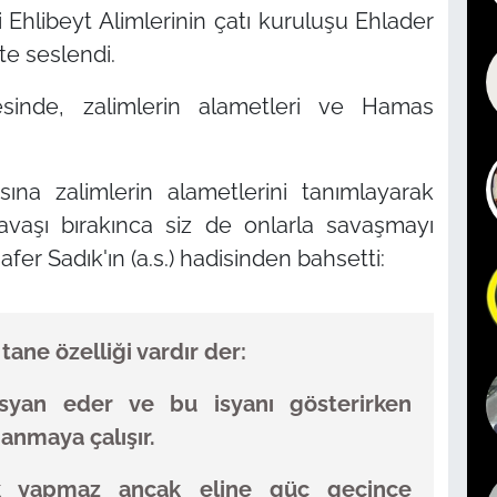
Ehlibeyt Alimlerinin çatı kuruluşu Ehlader
e seslendi.
inde, zalimlerin alametleri ve Hamas
na zalimlerin alametlerini tanımlayarak
savaşı bırakınca siz de onlarla savaşmayı
er Sadık'ın (a.s.) hadisinden bahsetti:
ane özelliği vardır der:
syan eder ve bu isyanı gösterirken
anmaya çalışır.
ik yapmaz ancak eline güç geçince