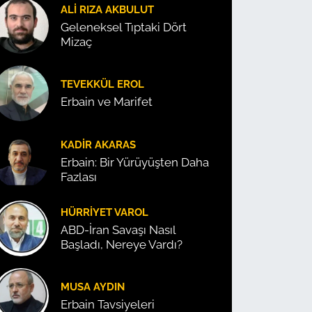
ALI RIZA AKBULUT
Geleneksel Tıptaki Dört
Mizaç
TEVEKKÜL EROL
Erbain ve Marifet
KADIR AKARAS
Erbain: Bir Yürüyüşten Daha
Fazlası
HÜRRIYET VAROL
ABD-İran Savaşı Nasıl
Başladı, Nereye Vardı?
MUSA AYDIN
Erbain Tavsiyeleri