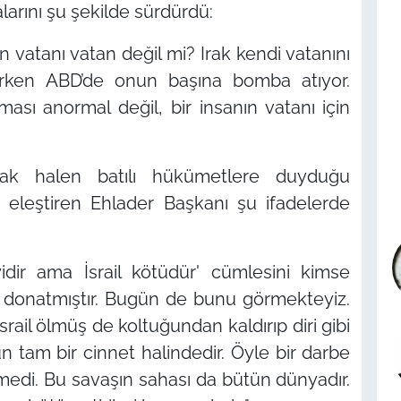
arını şu şekilde sürdürdü:
n vatanı vatan değil mi? Irak kendi vatanını
arken ABD’de onun başına bomba atıyor.
ası anormal değil, bir insanın vatanı için
ancak halen batılı hükümetlere duyduğu
 eleştiren Ehlader Başkanı şu ifadelerde
 iyidir ama İsrail kötüdür' cümlesini kimse
le donatmıştır. Bugün de bunu görmekteyiz.
 İsrail ölmüş de koltuğundan kaldırıp diri gibi
ün tam bir cinnet halindedir. Öyle bir darbe
medi. Bu savaşın sahası da bütün dünyadır.