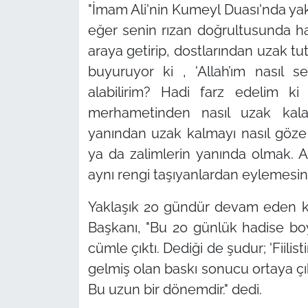
"İmam Ali'nin Kumeyl Duası'nda ya
eğer senin rızan doğrultusunda h
araya getirip, dostlarından uzak tu
buyuruyor ki , 'Allah’ım nasıl
alabilirim? Hadi farz edelim 
merhametinden nasıl uzak kalab
yanından uzak kalmayı nasıl göze a
ya da zalimlerin yanında olmak. A
aynı rengi taşıyanlardan eylemesin 
Yaklaşık 20 gündür devam eden kati
Başkanı,
"Bu 20 günlük hadise bo
cümle çıktı. Dediği de şudur; 'Fiili
gelmiş olan baskı sonucu ortaya çık
Bu uzun bir dönemdir."
dedi.