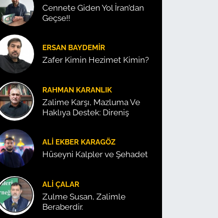
Cennete Giden Yol İran’dan
Geçse!!
ERSAN BAYDEMIR
Zafer Kimin Hezimet Kimin?
RAHMAN KARANLIK
Zalime Karşı, Mazluma Ve
Haklıya Destek: Direniş
ALI EKBER KARAGÖZ
Hüseyni Kalpler ve Şehadet
ALI ÇALAR
Zulme Susan, Zalimle
Beraberdir.