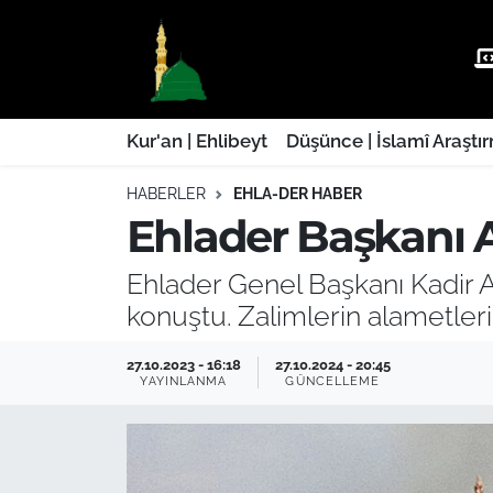
Kur'an | Ehlibeyt
Nöbetçi Eczaneler
Düşünce | İslamî Araştırmalar
Hava Durumu
Kur'an | Ehlibeyt
Düşünce | İslamî Araştı
HABERLER
EHLA-DER HABER
Ehla-Der Haber
Trafik Durumu
Ehlader Başkanı 
Yaşam | Aile&GNÇ
Süper Lig Puan Durumu ve Fikstür
Ehlader Genel Başkanı Kadir 
Fıkıh | Ahkam
Tüm Manşetler
konuştu. Zalimlerin alametler
Son Dakika Haberleri
27.10.2023 - 16:18
27.10.2024 - 20:45
YAYINLANMA
GÜNCELLEME
Haber Arşivi