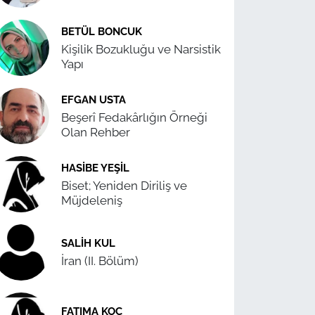
BETÜL BONCUK
Kişilik Bozukluğu ve Narsistik
Yapı
EFGAN USTA
Beşerî Fedakârlığın Örneği
Olan Rehber
HASIBE YEŞIL
Biset; Yeniden Diriliş ve
Müjdeleniş
SALIH KUL
İran (II. Bölüm)
FATIMA KOÇ