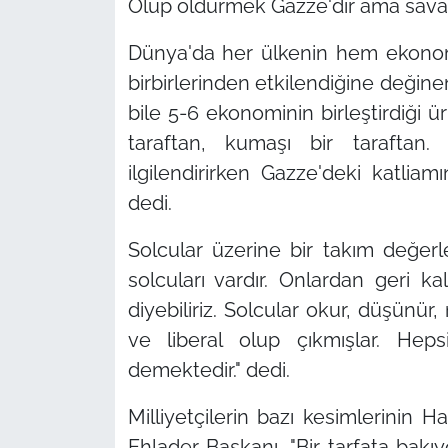
Ölüp öldürmek Gazze'dir ama savaşı
Dünya'da her ülkenin hem ekonom
birbirlerinden etkilendiğine değine
bile 5-6 ekonominin birleştirdiği ü
taraftan, kumaşı bir taraftan
ilgilendirirken Gazze'deki katliam
dedi.
Solcular üzerine bir takım değer
solcuları vardır. Onlardan geri kal
diyebiliriz. Solcular okur, düşünür
ve liberal olup çıkmışlar. He
demektedir." dedi.
Milliyetçilerin bazı kesimlerinin H
Ehlader Başkanı, "Bir tarfata bakıyo