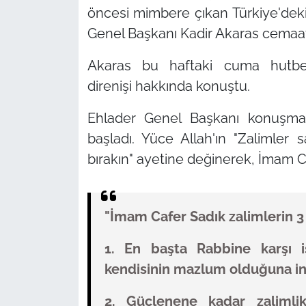
öncesi mimbere çıkan Türkiye'deki 
Genel Başkanı Kadir Akaras cemaat
Akaras bu haftaki cuma hutbes
direnişi hakkında konuştu.
Ehlader Genel Başkanı konuşması
başladı. Yüce Allah'ın "Zalimler 
bırakın" ayetine değinerek, İmam Caf
"İmam Cafer Sadık zalimlerin 3 t
1. En başta Rabbine karşı i
kendisinin mazlum olduğuna in
2. Güçlenene kadar zaliml