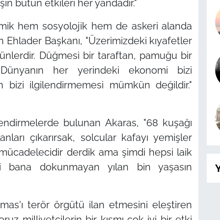
n bütün etkileri her yandadır."
ik hem sosyolojik hem de askeri alanda
n Ehlader Başkanı, "Üzerimizdeki kıyafetler
rünlerdir. Düğmesi bir taraftan, pamuğu bir
. Dünyanın her yerindeki ekonomi bizi
ın bizi ilgilendirmemesi mümkün değildir."
lendirmelerde bulunan Akaras, "68 kuşağı
anları çıkarırsak, solcular kafayı yemişler
, mücadelecidir derdik ama şimdi hepsi laik
psi bana dokunmayan yılan bin yaşasın
Y
amas'ı terör örgütü ilan etmesini eleştiren
ruz milliyetçilerin bir kısmı çok iyi bir etki