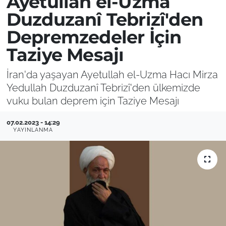
Ayetullah el-Uzma
Duzduzanî Tebrizî'den
Depremzedeler İçin
Taziye Mesajı
İran'da yaşayan Ayetullah el-Uzma Hacı Mirza
Yedullah Duzduzanî Tebrizî'den ülkemizde
vuku bulan deprem için Taziye Mesajı
07.02.2023 - 14:29
YAYINLANMA