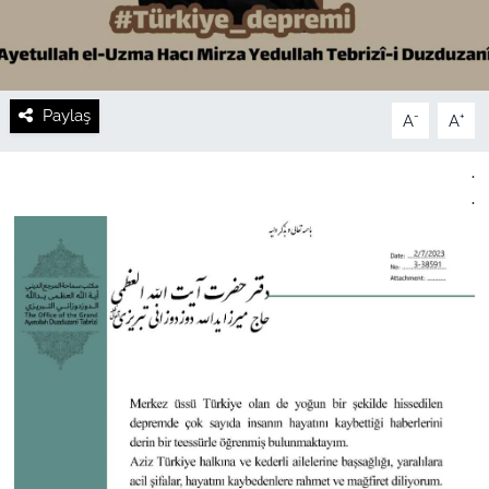
Paylaş
-
+
A
A
.
.