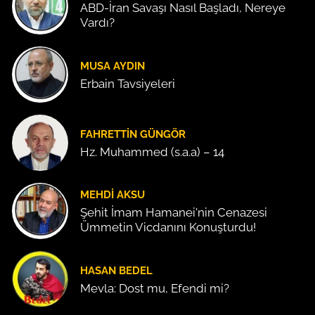
ABD-İran Savaşı Nasıl Başladı, Nereye
Vardı?
MUSA AYDIN
Erbain Tavsiyeleri
FAHRETTIN GÜNGÖR
Hz. Muhammed (s.a.a) – 14
MEHDI AKSU
Şehit İmam Hamanei'nin Cenazesi
Ümmetin Vicdanını Konuşturdu!
HASAN BEDEL
Mevla: Dost mu, Efendi mi?