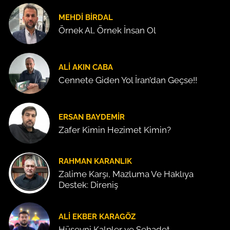
MEHDI BIRDAL
Örnek Al, Örnek İnsan Ol
ALI AKIN CABA
Cennete Giden Yol İran’dan Geçse!!
ERSAN BAYDEMIR
Zafer Kimin Hezimet Kimin?
RAHMAN KARANLIK
Zalime Karşı, Mazluma Ve Haklıya
Destek: Direniş
ALI EKBER KARAGÖZ
Hüseyni Kalpler ve Şehadet