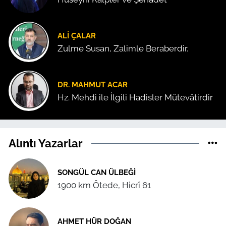
ALI ÇALAR
Zulme Susan, Zalimle Beraberdir.
DR. MAHMUT ACAR
Hz. Mehdi ile İlgili Hadisler Mütevâtirdir
Alıntı Yazarlar
SONGÜL CAN ÜLBEĞI
1900 km Ötede, Hicrî 61
AHMET HÜR DOĞAN