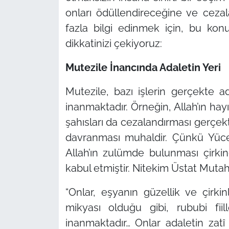
onları ödüllendireceğine ve cezal
fazla bilgi edinmek için, bu ko
dikkatinizi çekiyoruz:
Mutezile İnancında Adaletin Yeri
Mutezile, bazı işlerin gerçekte a
inanmaktadır. Örneğin, Allah’ın hay
şahısları da cezalandırması gerçekte
davranması muhaldir. Çünkü Yüce
Allah’ın zulümde bulunması çirkind
kabul etmiştir. Nitekim Üstat Muta
“Onlar, eşyanın güzellik ve çirkin
mikyası olduğu gibi, rububi fii
inanmaktadır… Onlar adaletin zatî