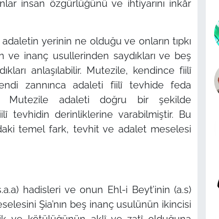
lar insan özgürlüğünü ve ihtiyarını inkâr
daletin yerinin ne olduğu ve onların tıpkı
an ve inanç usullerinden saydıkları ve beş
dıkları anlaşılabilir. Mutezile, kendince fiilî
ndi zannınca adaleti fiilî tevhide feda
 Mutezile adaleti doğru bir şekilde
î tevhidin derinliklerine varabilmiştir. Bu
daki temel fark, tevhit ve adalet meselesi
.a.a) hadisleri ve onun Ehl-i Beyt’inin (a.s)
elesini Şia’nın beş inanç usulünün ikincisi
yilik ve kötülüğünün aklî ve zatî olduğuna