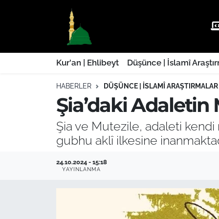
Kur'an | Ehlibeyt
Nöbetçi Eczaneler
Düşünce | İslamî Araştırmalar
Hava Durumu
Kur'an | Ehlibeyt
Düşünce | İslamî Araştı
HABERLER
DÜŞÜNCE | İSLAMÎ ARAŞTIRMALAR
Ehla-Der Haber
Trafik Durumu
Şia’daki Adaletin 
Yaşam | Aile&GNÇ
Süper Lig Puan Durumu ve Fikstür
Şia ve Mutezile, adaleti kendi
Fıkıh | Ahkam
Tüm Manşetler
gubhu aklî ilkesine inanmaktad
Son Dakika Haberleri
24.10.2024 - 15:18
YAYINLANMA
Haber Arşivi