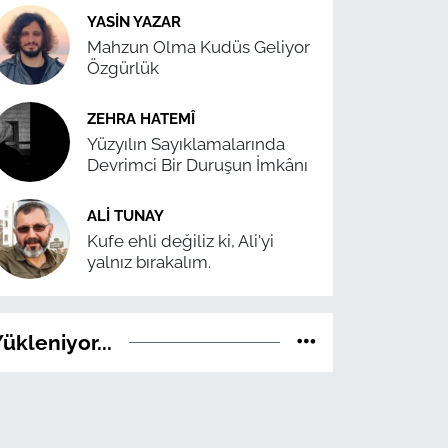
YASIN YAZAR
Mahzun Olma Kudüs Geliyor
Özgürlük
ZEHRA HATEMÎ
Yüzyılın Sayıklamalarında
Devrimci Bir Duruşun İmkânı
ALI TUNAY
Kufe ehli değiliz ki, Ali'yi
yalnız bırakalım.
ükleniyor...