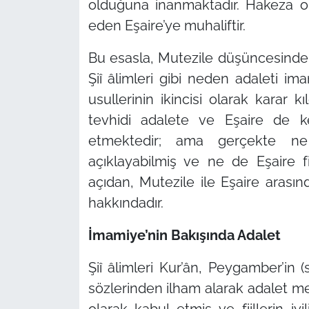
olduğuna inanmaktadır. Hakeza on
eden Eşaire’ye muhaliftir.
Bu esasla, Mutezile düşüncesinde a
Şiî âlimleri gibi neden adaleti im
usullerinin ikincisi olarak karar kıl
tevhidi adalete ve Eşaire de ke
etmektedir; ama gerçekte ne
açıklayabilmiş ve ne de Eşaire fiil
açıdan, Mutezile ile Eşaire arasın
hakkındadır.
İmamiye’nin Bakışında Adalet
Şiî âlimleri Kur’ân, Peygamber’in (s
sözlerinden ilham alarak adalet mes
olarak kabul etmiş ve fiillerin i