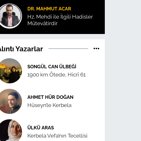
DR. MAHMUT ACAR
Hz. Mehdi ile İlgili Hadisler
Mütevâtirdir
lıntı Yazarlar
SONGÜL CAN ÜLBEĞI
1900 km Ötede, Hicrî 61
AHMET HÜR DOĞAN
Hüseyn’le Kerbela
ÜLKÜ ARAS
Kerbela Vefa’nın Tecellisi