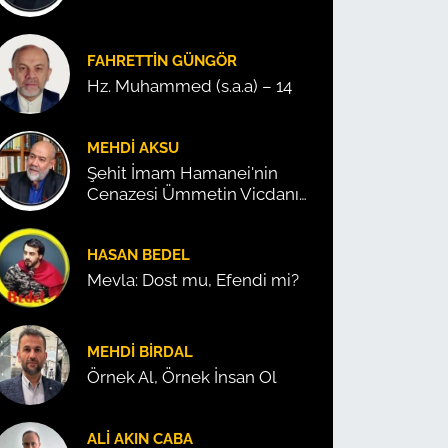
FAHRETTIN GÜNGÖR
Hz. Muhammed (s.a.a) – 14
MEHDI AKSU
Şehit İmam Hamanei'nin
Cenazesi Ümmetin Vicdanını
Konuşturdu!
HASAN BEDEL
Mevla: Dost mu, Efendi mi?
MEHDI BIRDAL
Örnek Al, Örnek İnsan Ol
ALI AKIN CABA