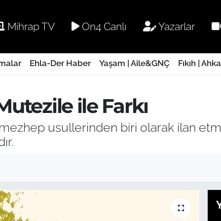
Mihrap TV
On4 Canlı
Yazarlar
rmalar
Ehla-Der Haber
Yaşam | Aile&GNÇ
Fıkıh | Ahk
Mutezile ile Farkı
 mezhep usullerinden biri olarak ilan etm
ır.