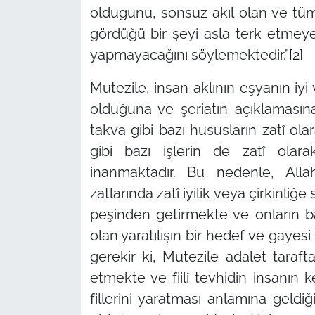
olduğunu, sonsuz akıl olan ve tüm ak
gördüğü bir şeyi asla terk etmeye
yapmayacağını söylemektedir.”
[2]
Mutezile, insan aklının eşyanın i
olduğuna ve şeriatın açıklamasın
takva gibi bazı hususların zatî ol
gibi bazı işlerin de zatî olar
inanmaktadır. Bu nedenle, Al
zatlarında zatî iyilik veya çirkinli
peşinden getirmekte ve onların bazıl
olan yaratılışın bir hedef ve gayesi
gerekir ki, Mutezile adalet tarafta
etmekte ve fiilî tevhidin insanın k
fillerini yaratması anlamına geldi