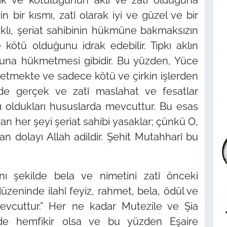
rin bir kısmı, zatî olarak iyi ve güzel ve bir
aklı, şeriat sahibinin hükmüne bakmaksızın
e kötü olduğunu idrak edebilir. Tıpkı aklın
ğuna hükmetmesi gibidir. Bu yüzden, Yüce
mretmekte ve sadece kötü ve çirkin işlerden
 de gerçek ve zatî maslahat ve fesatlar
lı oldukları hususlarda mevcuttur. Bu esas
an her şeyi şeriat sahibi yasaklar; çünkü O,
an dolayı Allah adildir. Şehit Mutahharî bu
nı şekilde bela ve nimetini zatî önceki
 düzeninde ilahî feyiz, rahmet, bela, ödül ve
evcuttur.” Her ne kadar Mutezile ve Şia
ede hemfikir olsa ve bu yüzden Eşaire