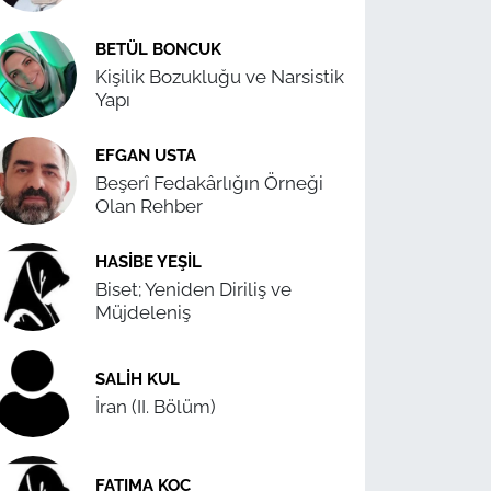
BETÜL BONCUK
Kişilik Bozukluğu ve Narsistik
Yapı
EFGAN USTA
Beşerî Fedakârlığın Örneği
Olan Rehber
HASIBE YEŞIL
Biset; Yeniden Diriliş ve
Müjdeleniş
SALIH KUL
İran (II. Bölüm)
FATIMA KOÇ