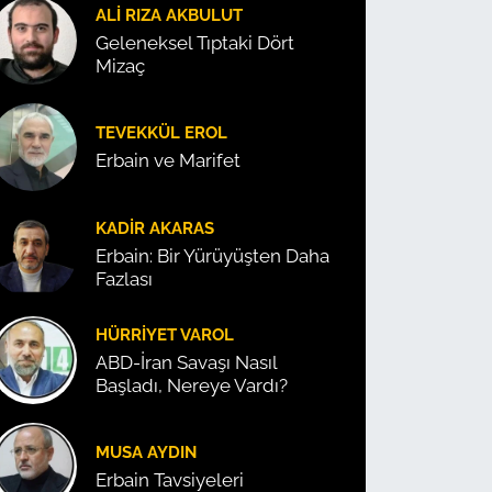
ALI RIZA AKBULUT
Geleneksel Tıptaki Dört
Mizaç
TEVEKKÜL EROL
Erbain ve Marifet
KADIR AKARAS
Erbain: Bir Yürüyüşten Daha
Fazlası
HÜRRIYET VAROL
ABD-İran Savaşı Nasıl
Başladı, Nereye Vardı?
MUSA AYDIN
Erbain Tavsiyeleri