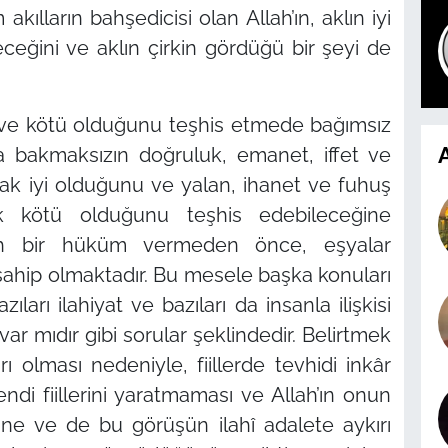
ılların bahşedicisi olan Allah’ın, aklın iyi
ceğini ve aklın çirkin gördüğü bir şeyi de
yi ve kötü olduğunu teşhis etmede bağımsız
A
a bakmaksızın doğruluk, emanet, iffet ve
arak iyi olduğunu ve yalan, ihanet ve fuhuş
ak kötü olduğunu teşhis edebileceğine
lah bir hüküm vermeden önce, eşyalar
ğe sahip olmaktadır. Bu mesele başka konuları
arı ilahiyat ve bazıları da insanla ilişkisi
 var mıdır gibi sorular şeklindedir. Belirtmek
rı olması nedeniyle, fiillerde tevhidi inkâr
endi fiillerini yaratmaması ve Allah’ın onun
ğine ve de bu görüşün ilahî adalete aykırı