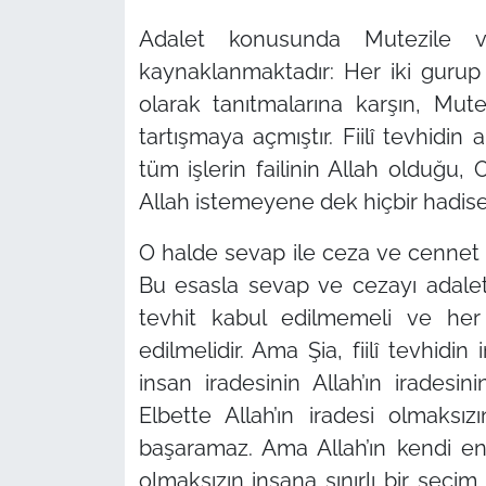
Adalet konusunda Mutezile v
kaynaklanmaktadır: Her iki gurup
olarak tanıtmalarına karşın, Mutez
tartışmaya açmıştır. Fiilî tevhidin 
tüm işlerin failinin Allah olduğu,
Allah istemeyene dek hiçbir hadi
O halde sevap ile ceza ve cennet 
Bu esasla sevap ve cezayı adalet i
tevhit kabul edilmemeli ve her ş
edilmelidir. Ama Şia, fiilî tevhidi
insan iradesinin Allah’ın iradesin
Elbette Allah’ın iradesi olmaksız
başaramaz. Ama Allah’ın kendi e
olmaksızın insana sınırlı bir seçi