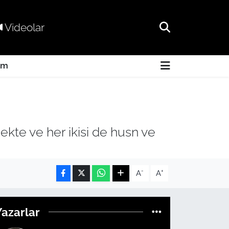
Videolar
am
ekte ve her ikisi de husn ve
-
+
A
A
Yazarlar