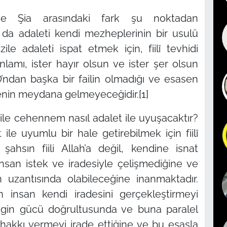
e Şia arasındaki fark şu noktadan
 da adaleti kendi mezheplerinin bir usulü
ile adaleti ispat etmek için, fiilî tevhidi
anlamı, ister hayır olsun ve ister şer olsun
 O’ndan başka bir failin olmadığı ve esasen
senin meydana gelmeyeceğidir.
[1]
ile cehennem nasıl adalet ile uyuşacaktır?
le uyumlu bir hale getirebilmek için fiilî
ahsın fiili Allah’a değil, kendine isnat
n insan istek ve iradesiyle çelişmediğine ve
in uzantısında olabileceğine inanmaktadır.
ın insan kendi iradesini gerçekleştirmeyi
ngin gücü doğrultusunda ve buna paralel
m hakkı vermeyi irade ettiğine ve bu esasla