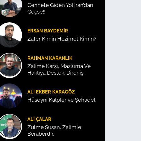
Cennete Giden Yol İran’dan
Geçse!!
ERSAN BAYDEMIR
Zafer Kimin Hezimet Kimin?
RAHMAN KARANLIK
Zalime Karşı, Mazluma Ve
Haklıya Destek: Direniş
ALI EKBER KARAGÖZ
Hüseyni Kalpler ve Şehadet
ALI ÇALAR
Zulme Susan, Zalimle
Beraberdir.