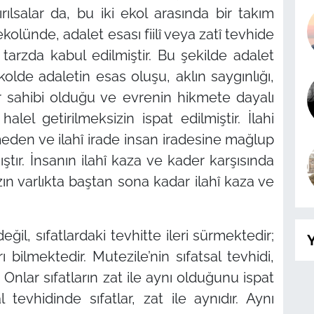
rılsalar da, bu iki ekol arasında bir takım
ekolünde, adalet esası fiilî veya zatî tevhide
r tarzda kabul edilmiştir. Bu şekilde adalet
kolde adaletin esas oluşu, aklın saygınlığı,
ar sahibi olduğu ve evrenin hikmete dayalı
halel getirilmeksizin ispat edilmiştir. İlahi
meden ve ilahî irade insan iradesine mağlup
tır. İnsanın ilahî kaza ve kader karşısında
n varlıkta baştan sona kadar ilahî kaza ve
eğil, sıfatlardaki tevhitte ileri sürmektedir;
Y
rı bilmektedir. Mutezile’nin sıfatsal tevhidi,
 Onlar sıfatların zat ile aynı olduğunu ispat
 tevhidinde sıfatlar, zat ile aynıdır. Aynı