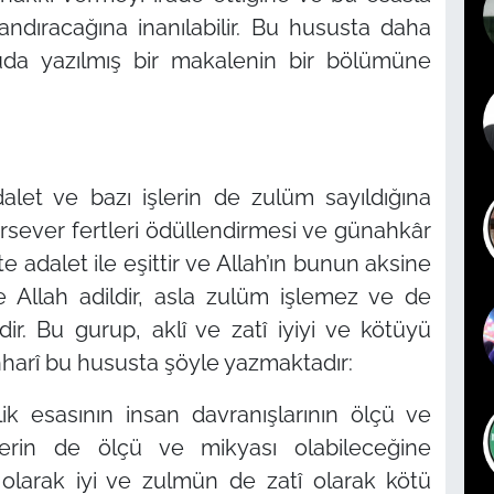
andıracağına inanılabilir. Bu hususta daha
nuda yazılmış bir makalenin bir bölümüne
dalet ve bazı işlerin de zulüm sayıldığına
ırsever fertleri ödüllendirmesi ve günahkâr
 adalet ile eşittir ve Allah’ın bunun aksine
 Allah adildir, asla zulüm işlemez ve de
ir. Bu gurup, aklî ve zatî iyiyi ve kötüyü
hharî bu hususta şöyle yazmaktadır:
lik esasının insan davranışlarının ölçü ve
llerin de ölçü ve mikyası olabileceğine
 olarak iyi ve zulmün de zatî olarak kötü