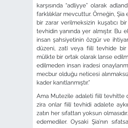
karşısında “adliyye” olarak adlandı
farklılıklar mevcuttur. Örneğin, Şia 
bir zarar verilmeksizin kuşatıcı bi
tevhidin yanında yer almıştır. Bu e
insan şahsiyetinin özgür ve ihtiy
düzeni, zatî veya fiilî tevhide bir 
mülkte bir ortak olarak lanse edil
edilmeden insan iradesi onaylanmış
mecbur olduğu neticesi alınmaksızı
kader kanıtlanmıştır.”
Ama Mutezile adaleti fiilî tevhitte d
zira onlar fiilî tevhidi adalete aykı
zatın her sıfattan yoksun olmasıdır.
edemediler. Oysaki Şia’nın sıfatsal