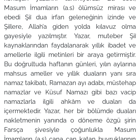
Masum İmamların (a.s) ölümsüz mirası ve
ebedi Şiî dua irfan geleneğinin izinde ve
Şiîlere, Allah’a giden yolda kılavuz olma
gayesiyle yazılmıştır. Yazar, muteber Şiî
kaynaklarından faydalanarak yıllık ibadet ve
amellerle ilgili metinleri bir araya getirmiştir.
Bu doğrultuda haftanın günleri, yılın aylarına
mahsus ameller ve yıllık duaların yanı sıra
namaz takibatı, Ramazan ayı adabı, müstehap
namazlar ve Küsuf Namazı gibi bazı vacip
namazlarla ilgili ahkâm ve duaları da
içermektedir. Yazar, her bir bölümde duaları
nakletmenin yanında o döneme özgü şirin
Farsça şivesiyle çoğunlukla Masum
İmamların (a.s) cana can katan buyruklarının