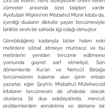
Zira bu eserin, nefis tezkiyesine önem veren
zümreler arasında özel talipleri vardır.
Ayetullah Mişkini’nin Misbahu’l Münir kitabı da,
içerdiği duaların dikkate şayan tercümesiyle
birlikte sınırlı bir sahada ilgi odağı olmuştur.
Görebildiğimiz kadarıyla bizler halen eski
metinlere istinat etmeye muhtacız ve bu
metinlerin yeniden tercüme edilmeesi
yomunda gayret sarf etmeliyiz. Son
dönemlerde Kur’an ve Nehcü’l Belağa
tercümelerini kaleme alan işinin erbabı
yazarlar, eğer Şeyh’in Misbahu’l Müteheccid
kitabının tercümesini de uhdedar olacak
olurlarsa Şiî dua edebiyatında, mevcut
problemlerden arındırılmış ve âlimane bir