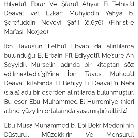
Hılyetu’l Ebrar Ve Şi’aru’l Ahyar Fi Telhisi’d
Deavat ve’l Ezkar: Muhyiddin Yahya b.
Şerefuddin Nevevi Şafii (ö.676) (Fihrist-e
Mar’aşî, No:920)
İbn Tavus’un Fethu’l Ebvab da alıntılarda
bulunduğu El Erbain Fi’l Ediyyeti’l Me’sure An
Seyyidi’l Mürselin adında bir kitaptan söz
edilmektedir.
[3]
Yine İbn Tavus Muhcu’d
Deavat kitabında El Behiyy Fi Deavati’n Nebi
(s.a.a) adlı bir eserden alıntılarda bulunmuştur.
Bu eser Ebu Muhammed El Hurremi’ye (hicri
altıncı yüzyılın ortalarında yaşamıştır) aittir.
[4]
Ebu Musa Muhammed b. Ebi Bekr Medeni’nin
Düsturu’l Müzekkirin Ve Menşuru’l