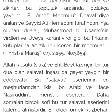
ettikleri bilinen bir gerçektir. Bu tür dua ve
zikirler, bu topluluk arasında oldukça
yaygındır. Bir örneği Mecmu’u’d Deavat diye
anılan ve Seyyid Ali Hemedani tarafından inşa
olunan dualar, Muhammed b. Usame’nin
virdleri ve Üveys Karani virdi gibi bu fırkanın
kutuplarına ait zikirleri içeren bir mecmuadır.
(Fihrist-e Mar’aşî, c.9, s.255, No:3654)
Allah Resulü (s.a.a) ve Ehli Beyt (a.s) için bir tür
dua olan salavat inşası da gayet yaygın bir
edebiyattır. Bu “salavat” eserlerinin en
meşhurlarından ikisi İbn Arabi ve Hace
Nasıruddin’e mensup eserlerdir. Daha
sonraları birçok sofi bu tür salavat eserlerini
kaleme almışlardır. Bir diğer örnek Ruzbehan