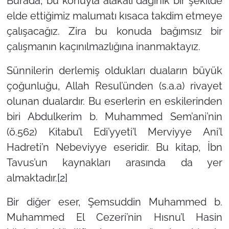
Burada, bu konuyla alakalı dağınık bir şekilde
elde ettiğimiz malumatı kısaca takdim etmeye
çalışacağız. Zira bu konuda bağımsız bir
çalışmanın kaçınılmazlığına inanmaktayız.
Sünnilerin derlemiş oldukları duaların büyük
çoğunluğu, Allah Resul’ünden (s.a.a) rivayet
olunan dualardır. Bu eserlerin en eskilerinden
biri Abdulkerim b. Muhammed Sem’ani’nin
(ö.562) Kitabu’l Edi’yyeti’l Merviyye Ani’l
Hadreti’n Nebeviyye eseridir. Bu kitap, İbn
Tavus’un kaynakları arasında da yer
almaktadır.
[2]
Bir diğer eser, Şemsuddin Muhammed b.
Muhammed El Cezeri’nin Hısnu’l Hasin