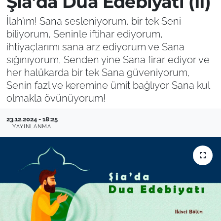
Şia’da Dua Edebiyatı (II)
İlah’ım! Sana sesleniyorum, bir tek Seni
biliyorum, Seninle iftihar ediyorum,
ihtiyaçlarımı sana arz ediyorum ve Sana
sığınıyorum, Senden yine Sana firar ediyor ve
her halükarda bir tek Sana güveniyorum,
Senin fazl ve keremine ümit bağlıyor Sana kul
olmakla övünüyorum!
23.12.2024 - 18:25
YAYINLANMA