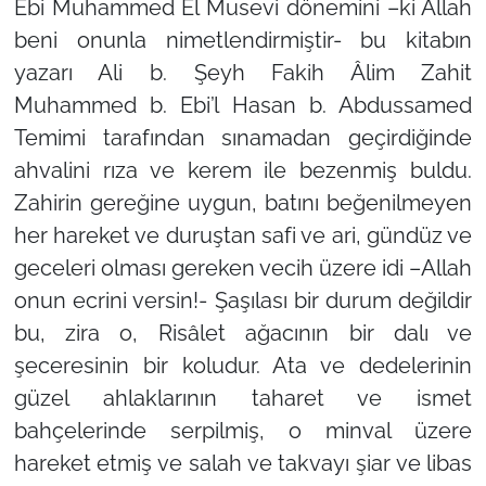
Ebi Muhammed El Musevi dönemini –ki Allah
beni onunla nimetlendirmiştir- bu kitabın
yazarı Ali b. Şeyh Fakih Âlim Zahit
Muhammed b. Ebi’l Hasan b. Abdussamed
Temimi tarafından sınamadan geçirdiğinde
ahvalini rıza ve kerem ile bezenmiş buldu.
Zahirin gereğine uygun, batını beğenilmeyen
her hareket ve duruştan safi ve ari, gündüz ve
geceleri olması gereken vecih üzere idi –Allah
onun ecrini versin!- Şaşılası bir durum değildir
bu, zira o, Risâlet ağacının bir dalı ve
şeceresinin bir koludur. Ata ve dedelerinin
güzel ahlaklarının taharet ve ismet
bahçelerinde serpilmiş, o minval üzere
hareket etmiş ve salah ve takvayı şiar ve libas