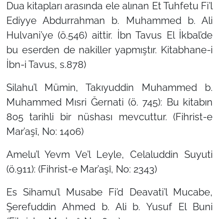
Dua kitapları arasında ele alınan Et Tuhfetu Fi’l
Ediyye Abdurrahman b. Muhammed b. Ali
Hulvani’ye (ö.546) aittir. İbn Tavus El İkbal’de
bu eserden de nakiller yapmıştır. Kitabhane-i
İbn-i Tavus, s.878)
Silahu’l Mümin, Takıyuddin Muhammed b.
Muhammed Mısri Ğernati (ö. 745): Bu kitabın
805 tarihli bir nüshası mevcuttur. (Fihrist-e
Mar’aşî, No: 1406)
Amelu’l Yevm Ve’l Leyle, Celaluddin Suyuti
(ö.911): (Fihrist-e Mar’aşî, No: 2343)
Es Sihamu’l Musabe Fi’d Deavati’l Mucabe,
Şerefuddin Ahmed b. Ali b. Yusuf El Buni