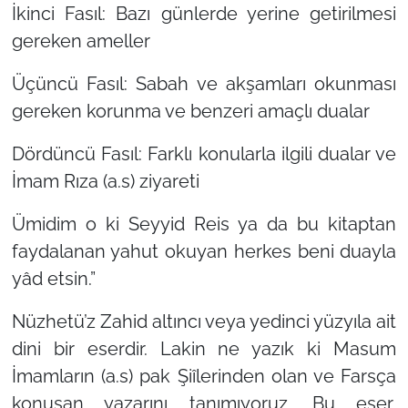
İkinci Fasıl: Bazı günlerde yerine getirilmesi
gereken ameller
Üçüncü Fasıl: Sabah ve akşamları okunması
gereken korunma ve benzeri amaçlı dualar
Dördüncü Fasıl: Farklı konularla ilgili dualar ve
İmam Rıza (a.s) ziyareti
Ümidim o ki Seyyid Reis ya da bu kitaptan
faydalanan yahut okuyan herkes beni duayla
yâd etsin.”
Nüzhetü’z Zahid altıncı veya yedinci yüzyıla ait
dini bir eserdir. Lakin ne yazık ki Masum
İmamların (a.s) pak Şiîlerinden olan ve Farsça
konuşan yazarını tanımıyoruz. Bu eser,