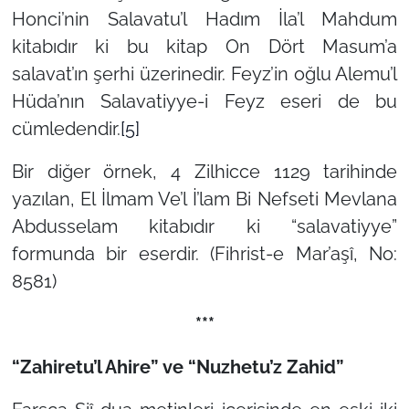
Honci’nin Salavatu’l Hadım İla’l Mahdum
kitabıdır ki bu kitap On Dört Masum’a
salavat’ın şerhi üzerinedir. Feyz’in oğlu Alemu’l
Hüda’nın Salavatiyye-i Feyz eseri de bu
cümledendir.
[5]
Bir diğer örnek, 4 Zilhicce 1129 tarihinde
yazılan, El İlmam Ve’l İ’lam Bi Nefseti Mevlana
Abdusselam kitabıdır ki “salavatiyye”
formunda bir eserdir. (Fihrist-e Mar’aşî, No:
8581)
***
“Zahiretu’l Ahire” ve “Nuzhetu’z Zahid”