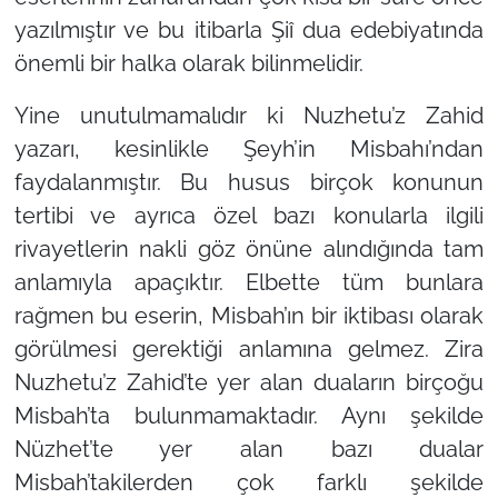
yazılmıştır ve bu itibarla Şiî dua edebiyatında
önemli bir halka olarak bilinmelidir.
Yine unutulmamalıdır ki Nuzhetu’z Zahid
yazarı, kesinlikle Şeyh’in Misbahı’ndan
faydalanmıştır. Bu husus birçok konunun
tertibi ve ayrıca özel bazı konularla ilgili
rivayetlerin nakli göz önüne alındığında tam
anlamıyla apaçıktır. Elbette tüm bunlara
rağmen bu eserin, Misbah’ın bir iktibası olarak
görülmesi gerektiği anlamına gelmez. Zira
Nuzhetu’z Zahid’te yer alan duaların birçoğu
Misbah’ta bulunmamaktadır. Aynı şekilde
Nüzhet’te yer alan bazı dualar
Misbah’takilerden çok farklı şekilde