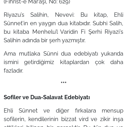
(Fihrist-e Mar’aşî, No: 629)
Riyazu’s Salihin, Nevevi: Bu kitap, Ehli
Sünnet’in en yaygın dua kitabıdır. Subhi Salih,
bu kitaba Menhelu’l Varidin Fi Şerhi Riyazi’s
Salihin adında bir şerh yazmıştır.
Ama mutlaka Sünni dua edebiyatı yukarıda
ismini getirdiğimiz kitaplardan çok daha
fazladır.
***
Sofiler ve Dua-Salavat Edebiyatı
Ehli Sünnet ve diğer fırkalara mensup
sofilerin, kendilerinin bizzat vird ve zikir inşa