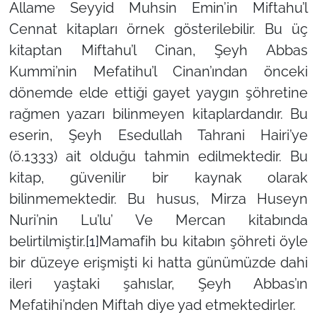
Allame Seyyid Muhsin Emin’in Miftahu’l
Cennat kitapları örnek gösterilebilir. Bu üç
kitaptan Miftahu’l Cinan, Şeyh Abbas
Kummi’nin Mefatihu’l Cinan’ından önceki
dönemde elde ettiği gayet yaygın şöhretine
rağmen yazarı bilinmeyen kitaplardandır. Bu
eserin, Şeyh Esedullah Tahrani Hairi’ye
(ö.1333) ait olduğu tahmin edilmektedir. Bu
kitap, güvenilir bir kaynak olarak
bilinmemektedir. Bu husus, Mirza Huseyn
Nuri’nin Lu’lu’ Ve Mercan kitabında
belirtilmiştir.
[1]
Mamafih bu kitabın şöhreti öyle
bir düzeye erişmişti ki hatta günümüzde dahi
ileri yaştaki şahıslar, Şeyh Abbas’ın
Mefatihi’nden Miftah diye yad etmektedirler.