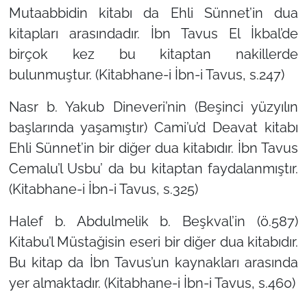
Mutaabbidin kitabı da Ehli Sünnet’in dua
kitapları arasındadır. İbn Tavus El İkbal’de
birçok kez bu kitaptan nakillerde
bulunmuştur. (Kitabhane-i İbn-i Tavus, s.247)
Nasr b. Yakub Dineveri’nin (Beşinci yüzyılın
başlarında yaşamıştır) Cami’u’d Deavat kitabı
Ehli Sünnet’in bir diğer dua kitabıdır. İbn Tavus
Cemalu’l Usbu’ da bu kitaptan faydalanmıştır.
(Kitabhane-i İbn-i Tavus, s.325)
Halef b. Abdulmelik b. Beşkval’in (ö.587)
Kitabu’l Müstağisin eseri bir diğer dua kitabıdır.
Bu kitap da İbn Tavus’un kaynakları arasında
yer almaktadır. (Kitabhane-i İbn-i Tavus, s.460)