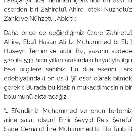
Farsça Şiî dua metinleri içerisinde en eski iki
eserden biri Zahiretu’l Ahire, öteki Nuzhetu’z
Zahid ve Nühzetu’l Abid’tir.
Daha önce de değindiğimiz üzere Zahiretu’l
Ahire, Ebu’l Hasan Ali b. Muhammed b. Ebi’l
Hüseyn Temimi’ye aittir. Biz, yazarın sadece
520 ila 533 hicri yılları arasındaki hayatıyla ilgili
bazı bilgilere sahibiz. Bu dua eserini Fars
edebiyatındaki en eski Şiî eser olarak bilmek
gerekir. Burada bu kitabın mukaddimesinin bir
bölümünü aktaracağız:
“… Efendimiz Muhammed ve onun tertemiz
aline salat olsun! Emir Seyyid Reis Şerefu’
Sade Cemalu’l İtre Muhammed b. Ebi Talib B