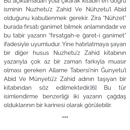
Bu açıklamadan yola çıkarak kitabın en doğru
isminin Nuzhetu’z Zahid Ve Nühzetu’l Abid
olduğunu kabullenmek gerekir. Zira “Nühzet”
burada fırsatı ganimet bilmek anlamındadır ve
bu tabir yazarın “fırsatgah-e ğaret-i ganimet”
ifadesiyle uyumludur. Yine hatırlatmaya şayan
bir diğer husus Nuzhetu’z Zahid kitabının
yazarıyla çok az bir zaman farkıyla muasır
olması gereken Allame Tabersi’nin Ğunyetu’l
Abid Ve Münyetü’z Zahid adının taşıyan bir
kitabından söz edilmektedir.
[6]
Bu tür
isimlendirme benzerliği iki yazarın çağdaş
olduklarının bir karinesi olarak görülebilir.
***