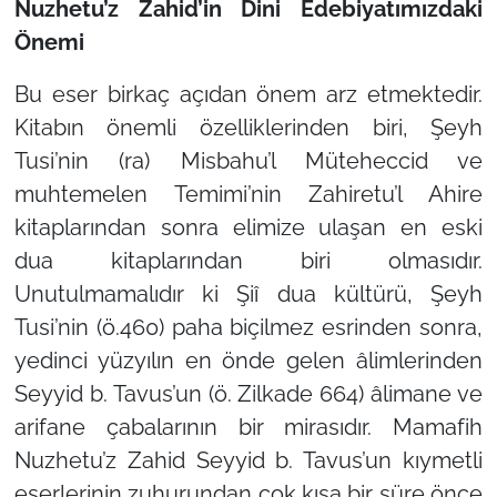
Nuzhetu’z Zahid’in Dini Edebiyatımızdaki
Önemi
Bu eser birkaç açıdan önem arz etmektedir.
Kitabın önemli özelliklerinden biri, Şeyh
Tusi’nin (ra) Misbahu’l Müteheccid ve
muhtemelen Temimi’nin Zahiretu’l Ahire
kitaplarından sonra elimize ulaşan en eski
dua kitaplarından biri olmasıdır.
Unutulmamalıdır ki Şiî dua kültürü, Şeyh
Tusi’nin (ö.460) paha biçilmez esrinden sonra,
yedinci yüzyılın en önde gelen âlimlerinden
Seyyid b. Tavus’un (ö. Zilkade 664) âlimane ve
arifane çabalarının bir mirasıdır. Mamafih
Nuzhetu’z Zahid Seyyid b. Tavus’un kıymetli
eserlerinin zuhurundan çok kısa bir süre önce