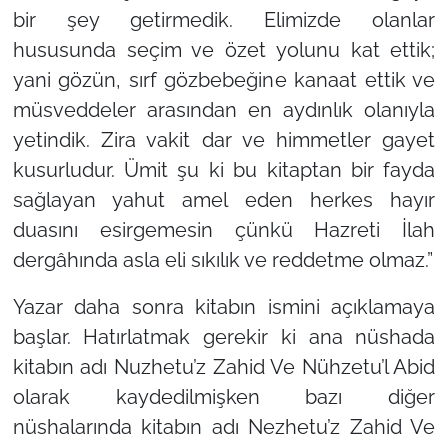
bir şey getirmedik. Elimizde olanlar
hususunda seçim ve özet yolunu kat ettik;
yani gözün, sırf gözbebeğine kanaat ettik ve
müsveddeler arasından en aydınlık olanıyla
yetindik. Zira vakit dar ve himmetler gayet
kusurludur. Ümit şu ki bu kitaptan bir fayda
sağlayan yahut amel eden herkes hayır
duasını esirgemesin çünkü Hazreti İlah
dergâhında asla eli sıkılık ve reddetme olmaz.”
Yazar daha sonra kitabın ismini açıklamaya
başlar. Hatırlatmak gerekir ki ana nüshada
kitabın adı Nuzhetu’z Zahid Ve Nühzetu’l Abid
olarak kaydedilmişken bazı diğer
nüshalarında kitabın adı Nezhetu’z Zahid Ve