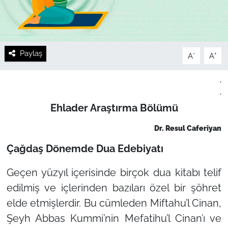
Paylaş
-
+
A
A
.
.
Ehlader Araştırma Bölümü
Dr. Resul Caferîyan
Çağdaş Dönemde Dua Edebiyatı
Geçen yüzyıl içerisinde birçok dua kitabı telif
edilmiş ve içlerinden bazıları özel bir şöhret
elde etmişlerdir. Bu cümleden Miftahu’l Cinan,
Şeyh Abbas Kummi’nin Mefatihu’l Cinan’ı ve