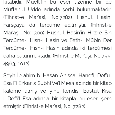
kitabıdır. Müellifin bu eser üzerine bir de
Müftahu’l Udde adında şerhi bulunmaktadır.
(Fihrist-e Mar’aşî, No:7282) Hısnu’l Hasin,
Farsçaya da tercüme edilmiştir. (Fihrist-e
Mar’aşî, No: 300) Husnu’l Hasin’in Hırz-e Sin
Tercüme-i Hısn-ı Hasin ve Feth-i Mübin Der
Tercüme-i Hısn-ı Hasin adında iki tercümesi
daha bulunmaktadır. (Fihrist-e Mar’aşî, No:795,
4963, 1012)
Şeyh İbrahim b. Hasan Ahissai Hanefi, Def’u’l
Esa Fi Ezkari’s Subhi Ve’l Mesa adında bir kitap
kaleme almış ve yine kendisi Bastu’l Kisa
LiDef’i’l Esa adında bir kitapla bu eseri şerh
etmiştir. (Fihrist-e Mar’aşî, No: 7282)