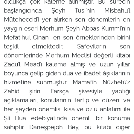
oldukça çok kaleme alınmıştır. Bu sürecin
başlangıcında Şeyh Tusi’nin Misbahu’l
Müteheccid’i yer alırken son dönemlerin en
yaygın eseri Merhum Şeyh Abbas Kummi’nin
Mefatihu’l Cinan’ı en son örneklerinden birini
teşkil etmektedir. Safevilerin son
dönemlerinde Merhum Meclisi değerli kitabı
Zadu’l Mead’ı kaleme almış ve uzun yıllar
boyunca gelip giden dua ve ibadet âşıklarının
hizmetine sunmuştur. Mamafih Nüzhetü’z
Zahid şirin Farsça şivesiyle yaptığı
açıklamaları, konularının tertip ve düzeni ve
her şeyden önemlisi kısa ve özlü anlatımı ile
Şiî Dua edebiyatında önemli bir konuma
sahiptir. Daneşpejoh Bey, bu kitabı diğer