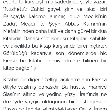
eserlerle karşılaştırma sadedinde şöyle yazar:
“Nuzhetu’z Zahid gayet şirin ve akıcı biri
Farsçayla kaleme alınmış olup Meclisi’nin
Zadu’l Mead’ı ile Şeyh Abbas Kummi’nin
Mefatihi’nden daha latif ve daha güzel bir dua
kitabıdır. Dahası söz konusu kitaplar, sahihlik
ve akıcılıkta bu kitap karşısında birer hiçtirler.
Görüldüğü kadarıyla son dönemlerde hiç
kimse bu kitabı tanımıyordu ve bilinen bir
kitap değildi.”
[7]
Kitabın bir diğer özelliği, açıklamaların Farsça
diliyle yazılmış olmasıdır. Bu husus, İmamiye
Şiası’nın altıncı ve yedinci yüzyıl İran’ında ne
düzeyde yaygın olduğunun bir göstergesidir.
Başka bir tabirle, elimizdeki eser On İki İmam