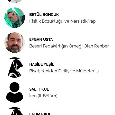
BETÜL BONCUK
Kişilik Bozukluğu ve Narsistik Yapı
EFGAN USTA
Beşerî Fedakârlığın Örneği Olan Rehber
HASIBE YEŞIL
Biset; Yeniden Diriliş ve Müjdeleniş
SALIH KUL
İran (II. Bölüm)
FATIMA KOÇ