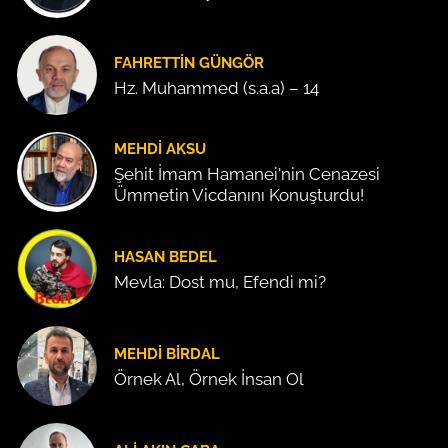
FAHRETTIN GÜNGÖR
Hz. Muhammed (s.a.a) – 14
MEHDI AKSU
Şehit İmam Hamanei'nin Cenazesi
Ümmetin Vicdanını Konuşturdu!
HASAN BEDEL
Mevla: Dost mu, Efendi mi?
MEHDI BIRDAL
Örnek Al, Örnek İnsan Ol