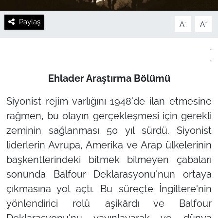
Paylaş
-
+
A
A
.
.
Ehlader Araştırma Bölümü
Siyonist rejim varlığını 1948'de ilan etmesine
rağmen, bu olayın gerçekleşmesi için gerekli
zeminin sağlanması 50 yıl sürdü. Siyonist
liderlerin Avrupa, Amerika ve Arap ülkelerinin
başkentlerindeki bitmek bilmeyen çabaları
sonunda Balfour Deklarasyonu'nun ortaya
çıkmasına yol açtı. Bu süreçte İngiltere'nin
yönlendirici rolü aşikârdı ve Balfour
Deklarasyonu'nu yayınlayarak ve dünya