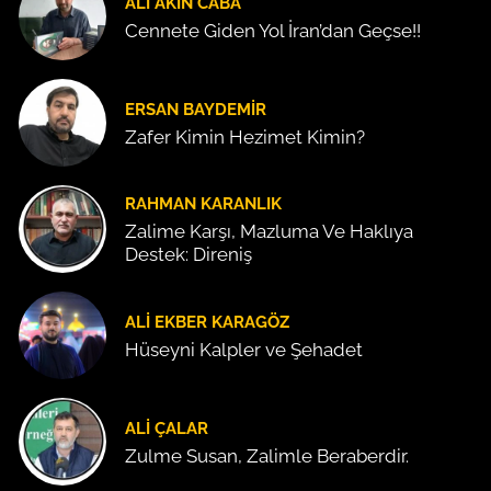
ALI AKIN CABA
Cennete Giden Yol İran’dan Geçse!!
ERSAN BAYDEMIR
Zafer Kimin Hezimet Kimin?
RAHMAN KARANLIK
Zalime Karşı, Mazluma Ve Haklıya
Destek: Direniş
ALI EKBER KARAGÖZ
Hüseyni Kalpler ve Şehadet
ALI ÇALAR
Zulme Susan, Zalimle Beraberdir.