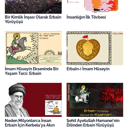
Bir Kimlik İnşası Olarak Erbaîn
İnsanlığın İlk Tövbesi
Yürüyüşü
İmam Hüseyin Ekseninde Bir
Erbaîn-i İmam Hüseyin
Yaşam Tarzı: Erbain
Neden Milyonlarca İnsan
Şehit Ayetullah Hamanei'nin
Erbain İçin Kerbela'ya Akın
Dilinden Erbain Yürüyüşü