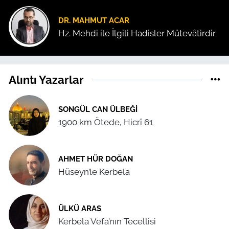
DR. MAHMUT ACAR
Hz. Mehdi ile İlgili Hadisler Mütevâtirdir
Alıntı Yazarlar
SONGÜL CAN ÜLBEĞI
1900 km Ötede, Hicrî 61
AHMET HÜR DOĞAN
Hüseyn’le Kerbela
ÜLKÜ ARAS
Kerbela Vefa’nın Tecellisi