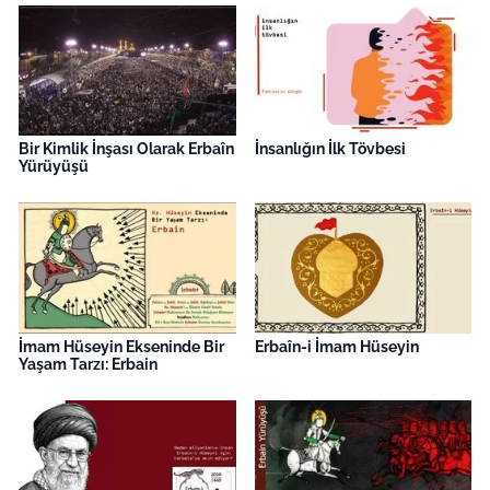
Bir Kimlik İnşası Olarak Erbaîn
İnsanlığın İlk Tövbesi
Yürüyüşü
İmam Hüseyin Ekseninde Bir
Erbaîn-i İmam Hüseyin
Yaşam Tarzı: Erbain