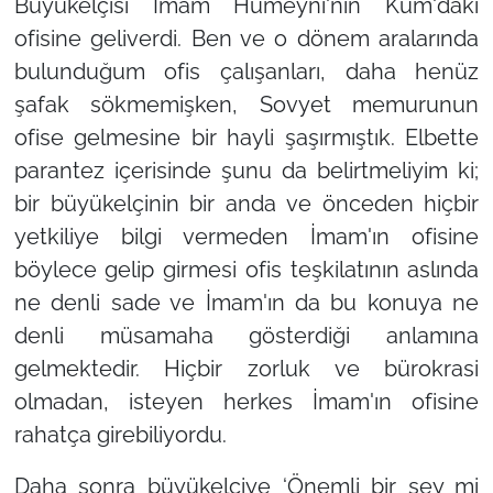
Büyükelçisi İmam Humeyni'nin Kum'daki
ofisine geliverdi. Ben ve o dönem aralarında
bulunduğum ofis çalışanları, daha henüz
şafak sökmemişken, Sovyet memurunun
ofise gelmesine bir hayli şaşırmıştık. Elbette
parantez içerisinde şunu da belirtmeliyim ki;
bir büyükelçinin bir anda ve önceden hiçbir
yetkiliye bilgi vermeden İmam'ın ofisine
böylece gelip girmesi ofis teşkilatının aslında
ne denli sade ve İmam'ın da bu konuya ne
denli müsamaha gösterdiği anlamına
gelmektedir. Hiçbir zorluk ve bürokrasi
olmadan, isteyen herkes İmam'ın ofisine
rahatça girebiliyordu.
Daha sonra büyükelçiye
‘Önemli bir şey mi