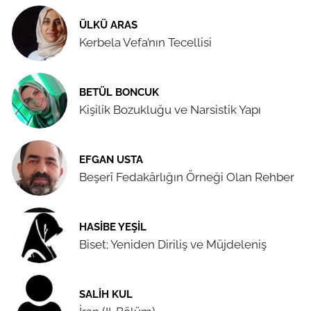
ÜLKÜ ARAS
Kerbela Vefa’nın Tecellisi
BETÜL BONCUK
Kişilik Bozukluğu ve Narsistik Yapı
EFGAN USTA
Beşerî Fedakârlığın Örneği Olan Rehber
HASIBE YEŞIL
Biset; Yeniden Diriliş ve Müjdeleniş
SALIH KUL