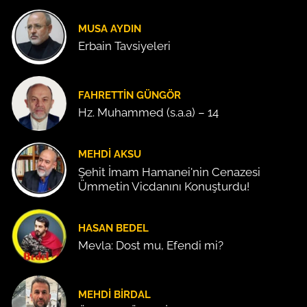
MUSA AYDIN
Erbain Tavsiyeleri
FAHRETTIN GÜNGÖR
Hz. Muhammed (s.a.a) – 14
MEHDI AKSU
Şehit İmam Hamanei'nin Cenazesi
Ümmetin Vicdanını Konuşturdu!
HASAN BEDEL
Mevla: Dost mu, Efendi mi?
MEHDI BIRDAL