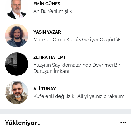
EMIN GÜNEŞ
Ah Bu Yenilmişlik!!!
YASIN YAZAR
Mahzun Olma Kudüs Geliyor Özgürlük
ZEHRA HATEMÎ
Yüzyılın Sayıklamalarında Devrimci Bir
Duruşun İmkânı
ALI TUNAY
Kufe ehli değiliz ki, Ali'yi yalnız bırakalım.
Yükleniyor...