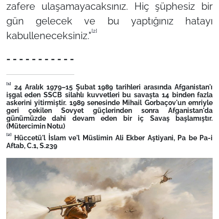
zafere ulaşamayacaksınız. Hiç şüphesiz bir
gün gelecek ve bu yaptığınız hatayı
[2]
kabulleneceksiniz."
- - - - - - - - - - -
[1]
24 Aralık 1979–15 Şubat 1989 tarihleri arasında Afganistan'ı
işgal eden SSCB silahlı kuvvetleri bu savaşta 14 binden fazla
askerini yitirmiştir. 1989 senesinde Mihail Gorbaçov'un emriyle
geri çekilen Sovyet güçlerinden sonra Afganistan'da
günümüzde dahi devam eden bir iç Savaş başlamıştır.
(Mütercimin Notu)
[2]
Hüccetü'l İslam ve'l Müslimin Ali Ekber Aştiyani, Pa be Pa-i
Aftab, C.1, S.239