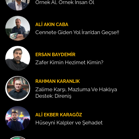
Örnek Al, Örnek İnsan Ol
ALI AKIN CABA
Cennete Giden Yol İran’dan Geçse!!
ERSAN BAYDEMIR
Zafer Kimin Hezimet Kimin?
RAHMAN KARANLIK
Zalime Karşı, Mazluma Ve Haklıya
Destek: Direniş
ALI EKBER KARAGÖZ
Hüseyni Kalpler ve Şehadet