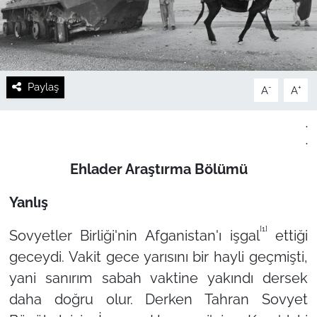
Paylaş
-
+
A
A
.
.
Ehlader Araştırma Bölümü
Yanlış
[1]
Sovyetler Birliği'nin Afganistan'ı işgal
ettiği
geceydi. Vakit gece yarısını bir hayli geçmişti,
yani sanırım sabah vaktine yakındı dersek
daha doğru olur. Derken Tahran Sovyet