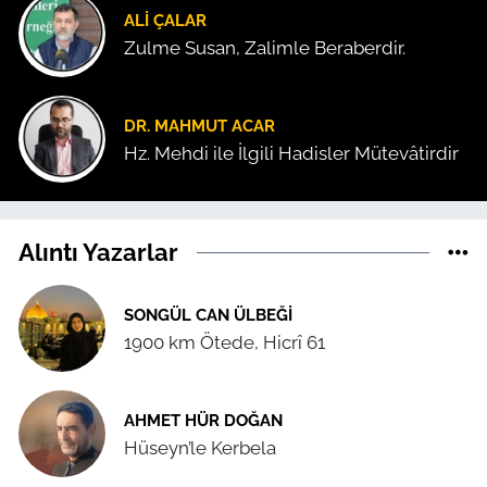
ALI ÇALAR
Zulme Susan, Zalimle Beraberdir.
DR. MAHMUT ACAR
Hz. Mehdi ile İlgili Hadisler Mütevâtirdir
Alıntı Yazarlar
SONGÜL CAN ÜLBEĞI
1900 km Ötede, Hicrî 61
AHMET HÜR DOĞAN
Hüseyn’le Kerbela