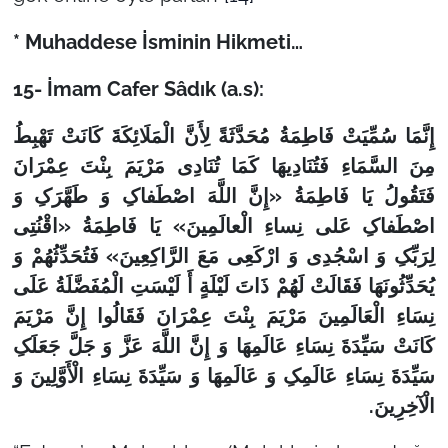
* Muhaddese İsminin Hikmeti…
15- İmam Cafer Sâdık (a.s):
إِنَّمَا سُمِّیَتْ فَاطِمَةُ مُحَدَّثَةً لِأَنَّ الْمَلَائِکَةَ کَانَتْ تَهْبِطُ
مِنَ السَّمَاءِ فَتُنَادِیهَا کَمَا تُنَادِی مَرْیَمَ بِنْتَ عِمْرَانَ
فَتَقُولُ یَا فَاطِمَةُ «إِنَّ اللَّهَ اصْطَفاکِ وَ طَهَّرَکِ وَ
اصْطَفاکِ عَلى‏ نِساءِ الْعالَمِینَ»‏ یَا فَاطِمَةُ «اقْنُتِی
لِرَبِّکِ وَ اسْجُدِی وَ ارْکَعِی مَعَ الرَّاکِعِینَ» فَتُحَدِّثُهُمْ وَ
یُحَدِّثُونَهَا فَقَالَتْ لَهُمْ ذَاتَ لَیْلَةٍ أَ لَیْسَتِ الْمُفَضَّلَةُ عَلَى
نِسَاءِ الْعَالَمِینَ مَرْیَمَ بِنْتَ عِمْرَانَ فَقَالُوا إِنَّ مَرْیَمَ
کَانَتْ سَیِّدَةَ نِسَاءِ عَالَمِهَا وَ إِنَّ اللَّهَ عَزَّ وَ جَلَّ جَعَلَکِ
سَیِّدَةَ نِسَاءِ عَالَمِکِ وَ عَالَمِهَا وَ سَیِّدَةَ نِسَاءِ الْأَوَّلِینَ وَ
الْآخِرِینَ.