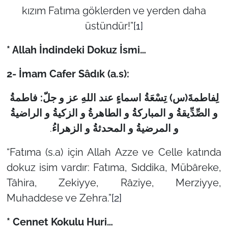
kızım Fatıma göklerden ve yerden daha
üstündür!”
[1]
* Allah İndindeki Dokuz İsmi…
2- İmam Cafer Sâdık (a.s):
لِفاطمةَ(س) تِسْعَةُ اسماءٍ عند اللهِ عز و جلّ: فاطمةُ‌
و الصِّدِّیقةُ و المبارکةُ و الطاهرةُ و الزکیةُ و الراضیةُ
.
و المرضیةُ‌ و المحدثةُ و الزهراءُ
“Fatıma (s.a) için Allah Azze ve Celle katında
dokuz isim vardır: Fatıma, Sıddika, Mübâreke,
Tâhira, Zekiyye, Râziye, Merziyye,
Muhaddese ve Zehra.”
[2]
* Cennet Kokulu Huri…