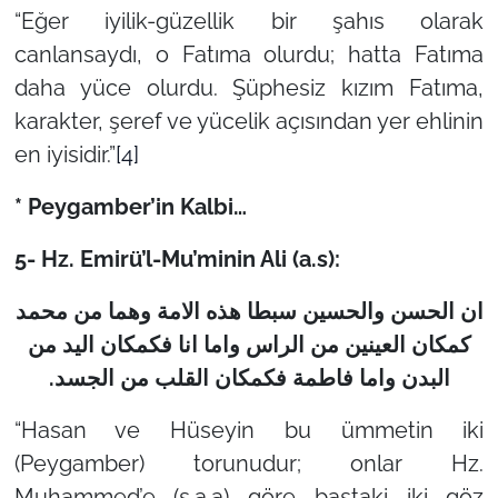
“Eğer iyilik-güzellik bir şahıs olarak
canlansaydı, o Fatıma olurdu; hatta Fatıma
daha yüce olurdu. Şüphesiz kızım Fatıma,
karakter, şeref ve yücelik açısından yer ehlinin
en iyisidir.”
[4]
* Peygamber’in Kalbi…
5- Hz. Emirü’l-Mu’minin Ali (a.s):
ان الحسن والحسین سبطا هذه الامة وهما من محمد
کمکان العینین من الراس واما انا فکمکان الید من
.
البدن واما فاطمة فکمکان القلب من الجسد
“Hasan ve Hüseyin bu ümmetin iki
(Peygamber) torunudur; onlar Hz.
Muhammed’e (s.a.a) göre baştaki iki göz