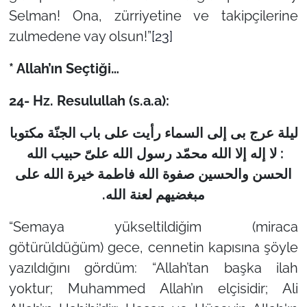
Selman! Ona, zürriyetine ve takipçilerine
zulmedene vay olsun!”
[23]
* Allah’ın Seçtiği…
24- Hz. Resulullah (s.a.a):
لیلة عرج بی إلى السماء رأیت على باب الجنّة مکتوبا
: لا إله إلا الله محمّد رسول الله علیّ حبیب الله
الحسن والحسین صفوة الله فاطمة خیرة الله على
.
مبغضیهم لعنة الله
“Semaya yükseltildiğim (miraca
götürüldüğüm) gece, cennetin kapısına şöyle
yazıldığını gördüm: “Allah’tan başka ilah
yoktur; Muhammed Allah’ın elçisidir; Ali