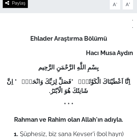
Paylaş
-
+
A
A
.
.
Ehlader Araştırma Bölümü
Hacı Musa Aydın
بِسْمِ اللَّهِ الرَّحْمَنِ الرَّحِیم
اِنَّ
*
فَصَلِّ لِرَبِّكَ وَانْحَرْۜ
*
اِنَّٓا اَعْطَيْنَاكَ الْكَوْثَرَۜ
.
شَانِئَكَ هُوَ الْاَبْتَرُ
* * *
Rahman ve Rahim olan Allah'ın adıyla.
1.
Şüphesiz, biz sana Kevser'i (bol hayrı)