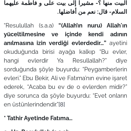
البیت منها ؟- مشیرا إلى بیت علی و فاطمة علیهما
.
السلام- قال: نعم من أفاضلها
“Resulullah (s.a.a)
“
(Allah’ın nuru) Allah'ın
yüceltilmesine ve içinde kendi adının
anılmasına izin verdiği evlerdedir…”
ayetini
okuduğunda birisi ayağa kalkıp “Bu evler,
hangi evlerdir Ya Resullallah?” diye
sorduğunda şöyle buyurdu: “Peygamberlerin
evleri.” Ebu Bekir, Ali ve Fatıma’nın evine işaret
ederek, “Acaba bu ev de o evlerden midir?”
diye sorunca da şöyle buyurdu: “Evet onların
en üstünlerindendir.”
[8]
* Tathir Ayetinde Fatıma…