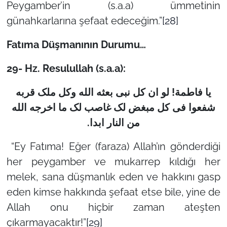
Peygamber’in (s.a.a) ümmetinin
günahkarlarına şefaat edeceğim.”
[28]
Fatıma Düşmanının Durumu…
29- Hz. Resulullah (s.a.a):
یا فاطمة! لو ان کل نبی بعثه الله وکل ملک قربه
شفعوا فی کل مبغض لک غاصب لک ما اخرجه الله
.
من النار ابدا
“Ey Fatıma! Eğer (faraza) Allah’ın gönderdiği
her peygamber ve mukarrep kıldığı her
melek, sana düşmanlık eden ve hakkını gasp
eden kimse hakkında şefaat etse bile, yine de
Allah onu hiçbir zaman ateşten
çıkarmayacaktır!”
[29]