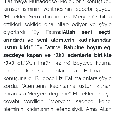
“Fatıma’ya Muhaddese (Meleklerin konuştuğu
kimse) isminin verilmesinin sebebi şuydu:
“Melekler Sema’dan inerek Meryem’e hitap
ettikleri şekilde ona hitap ediyor ve şöyle
diyorlardı “Ey Fatıma!
Allah seni seçti,
arındırdı ve seni âlemlerin kadınlarından
üstün kıldı.”
“Ey Fatıma!
Rabbine boyun eğ,
secdeye kapan ve rükû edenlerle birlikte
rükû et.”
(Âl-i İmrân, 42-43) Böylece Fatıma
onlarla konuşur, onlar da Fatıma ile
konuşurlardı. Bir gece Hz. Fatıma onlara şöyle
sordu: “Alemlerin kadınlarına üstün kılınan
İmrân kızı Meryem değil mi?” Melekler ona şu
cevabı verdiler: “Meryem sadece kendi
aleminin kadınlarının efendisiydi. Ama Allah