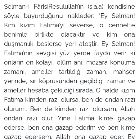
Selman-i FârisiResulullah’ın (s.a.a) kendisine
şöyle buyurduğunu nakleder: “Ey Selman!
Kim kızım Fatıma’yı severse, o cennette
benimle birlikte olacaktır ve kim ona
düşmanlık beslerse yeri ateştir. Ey Selman!
Fatıma’nın sevgisi yüz yerde fayda verir ki
onların en kolayı, ölüm anı, mezara konulma
zamanı, ameller tartıldığı zaman, mahşer
yerinde, sır köprüsünden geçildiği zaman ve
ameller hesaba çekildiği sırada. O halde kızım
Fatıma kimden razı olursa, ben de ondan razı
olurum.. Ben de kimden razı olursam, Allah
ondan razı olur. Yine Fatıma kime gazap
ederse, ben ona gazap ederim ve ben kime
gazap edersem, Allah ona gazap eder. Ey