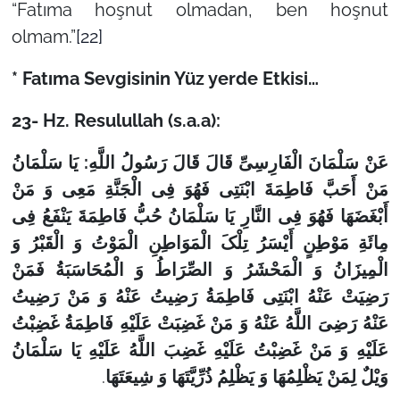
“Fatıma hoşnut olmadan, ben hoşnut
olmam.”
[22]
* Fatıma Sevgisinin Yüz yerde Etkisi…
23- Hz. Resulullah (s.a.a):
عَنْ سَلْمَانَ الْفَارِسِیِّ قَالَ قَالَ رَسُولُ اللَّهِ: یَا سَلْمَانُ
مَنْ أَحَبَّ فَاطِمَةَ ابْنَتِی فَهُوَ فِی الْجَنَّةِ مَعِی وَ مَنْ
أَبْغَضَهَا فَهُوَ فِی النَّارِ یَا سَلْمَانُ حُبُّ فَاطِمَةَ یَنْفَعُ فِی
مِائَةِ مَوْطِنٍ أَیْسَرُ تِلْکَ الْمَوَاطِنِ الْمَوْتُ وَ الْقَبْرُ وَ
الْمِیزَانُ وَ الْمَحْشَرُ وَ الصِّرَاطُ وَ الْمُحَاسَبَةُ فَمَنْ
رَضِیَتْ عَنْهُ ابْنَتِی فَاطِمَةُ رَضِیتُ عَنْهُ وَ مَنْ رَضِیتُ
عَنْهُ رَضِیَ اللَّهُ عَنْهُ وَ مَنْ غَضِبَتْ عَلَیْهِ فَاطِمَةُ غَضِبْتُ
عَلَیْهِ وَ مَنْ غَضِبْتُ عَلَیْهِ غَضِبَ اللَّهُ عَلَیْهِ یَا سَلْمَانُ
.
وَیْلٌ لِمَنْ یَظْلِمُهَا وَ یَظْلِمُ‏ ذُرِّیَّتَهَا وَ شِیعَتَهَا