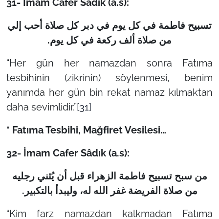
31- İmam Cafer Sâdık (a.s):
تسبيح فاطمة في كل يوم في دبر كل صلاة أحب إلي
.
من صلاة ألف ركعة في كل يوم
“Her gün her namazdan sonra Fatıma
tesbihinin (zikrinin) söylenmesi, benim
yanımda her gün bin rekat namaz kılmaktan
daha sevimlidir.”
[31]
* Fatıma Tesbihi, Mağfiret Vesilesi…
32-
İmam Cafer Sâdık (a.s):
من سبح تسبيح فاطمة الزهراء قبل أن يُثني رجليه
من صلاة الفريضة غفر الله له، وليبدأ بالتكبير.
“Kim farz namazdan kalkmadan Fatıma