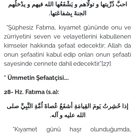
احبَّ ذُرِّیتها و تولّاهم و یَشْفَعُها الله فیهم و یدْخلُهم
.
الجنةَ بِش‍فاعَتها
“Şüphesiz Fatıma, kıyamet gününde onu ve
zürriyetini seven ve velayetlerini kabullenen
kimseler hakkında şefaat edecektir; Allah da
onun şefaatini kabul edip onları onun şefaati
sayesinde cennete dahil edecektir.”
[27]
* Ümmetin Şefaatçisi….
28- Hz. Fatıma (s.a):
إذا حُشِرتُ يَومَ القِيامَةِ أشفَعُ عُصاةَ اُمَّةِ النَّبِيِّ صلى‏
.
الله‏ عليه‏ و ‏آله
“Kıyamet günü haşr olunduğumda,