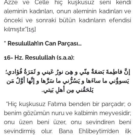
Azze ve Celle hiç kuşkusuz seni kendi
aleminin kadınları, onun aleminin kadınları ve
önceki ve sonraki bütün kadınların efendisi
kılmıştır.”
[15]
* Resulullah’ın Can Parçası…
16- Hz. Resulullah (s.a.a):
إنَّ فاطِمةَ بَضعَةٌ مِنّي و هِىَ نورُ عَيني و ثَمَرَةُ فُؤادي؛
يَسوؤُني ما ساءَها و يَسُرُّني ما سَرَّها و إنَّها أوَّلُ مَن
.
يَلحَقُني مِن أهلِ بَيتي
“Hiç kuşkusuz Fatıma benden bir parçadır; o
benim gözümün nuru ve kalbimin meyvesidir;
onu üzen beni üzer, onu sevindiren beni
sevindirmiş olur. Bana Ehlibeytim’den ilk