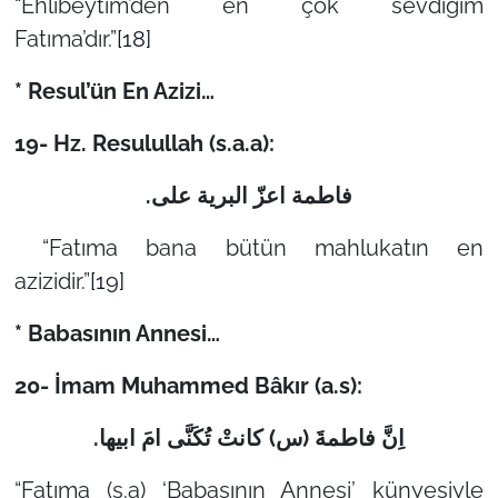
“Ehlibeytim’den en çok sevdiğim
Fatıma’dır.”
[18]
* Resul’ün En Azizi…
19- Hz. Resulullah (s.a.a):
.
فاطمة اعزّ البریة علی
“Fatıma bana bütün mahlukatın en
azizidir.”
[19]
* Babasının Annesi…
20- İmam Muhammed Bâkır (a.s):
اِنَّ فاطمةَ (س) کانتْ تُکَنَّی امَ ابیها.
“Fatıma (s.a) ‘Babasının Annesi’ künyesiyle