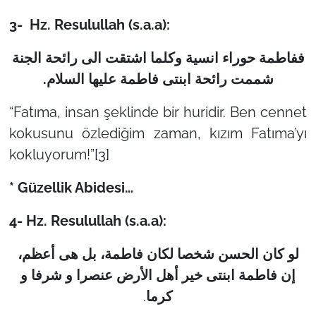
3- Hz. Resulullah (s.a.a):
ففاطمة حوراء انسیة وکلما اشتقت الی رائحة الجنة
.
شممت رائحة ابنتی فاطمة علیها السلام
“Fatıma, insan şeklinde bir huridir. Ben cennet
kokusunu özlediğim zaman, kızım Fatıma’yı
kokluyorum!”
[3]
* Güzellik Abidesi…
4- Hz. Resulullah (s.a.a):
لو کان الحسن شخصا لکان فاطمة، بل هی أعظم،
إن فاطمة ابنتی خیر أهل الأرض عنصرا و شرفا و
.
کرما