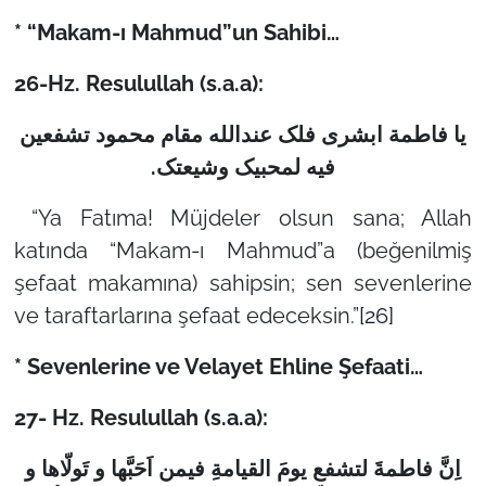
* “Makam-ı Mahmud”un Sahibi…
26-
Hz. Resulullah (s.a.a):
یا فاطمة ابشری فلک عندالله مقام محمود تشفعین
.
فیه لمحبیک وشیعتک
“Ya Fatıma! Müjdeler olsun sana; Allah
katında “Makam-ı Mahmud”a (beğenilmiş
şefaat makamına) sahipsin; sen sevenlerine
ve taraftarlarına şefaat edeceksin.”
[26]
* Sevenlerine ve Velayet Ehline Şefaati…
27- Hz. Resulullah (s.a.a):
اِنَّ فاطمةَ لتشفع یومَ القیامةِ فیمن اَحَبَّها و تَولّاها و