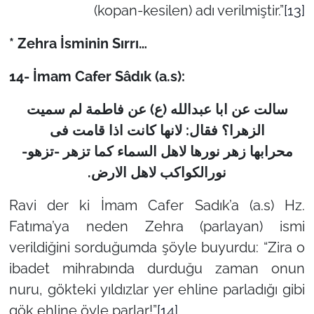
(kopan-kesilen) adı verilmiştir.”
[13]
* Zehra İsminin Sırrı…
14- İmam Cafer Sâdık (a.s):
سالت عن ابا عبدالله (ع) عن فاطمة لم سمیت
الزهرا؟ فقال: لانها کانت اذا قامت فى
محرابها
زهر
نورها لاهل السماء کما تزهر -تزهو-
.
نورالکواکب لاهل الارض
Ravi der ki İmam Cafer Sadık’a (a.s) Hz.
Fatıma’ya neden Zehra (parlayan) ismi
verildiğini sorduğumda şöyle buyurdu: “Zira o
ibadet mihrabında durduğu zaman onun
nuru, gökteki yıldızlar yer ehline parladığı gibi
gök ehline öyle parlar!”
[14]