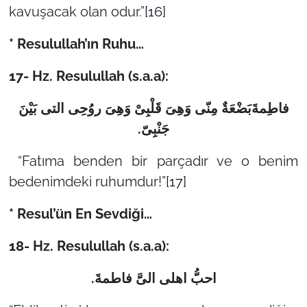
kavuşacak olan odur.”
[16]
* Resulullah’ın Ruhu…
17- Hz. Resulullah (s.a.a):
فاطِمةَبَضْعَةٌ مِنّی وَهِیَ قَلْبِیْ وَهِیَ روُحِی التی بَیْنَ
.
جَنْبِیّ
“Fatıma benden bir parçadır ve o benim
bedenimdeki ruhumdur!”
[17]
* Resul’ün En Sevdiği…
18-
Hz. Resulullah (s.a.a):
احبُّ اهلی الیَّ فاطمةَ.