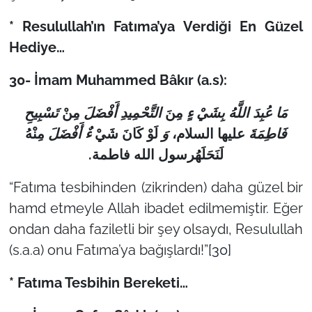
* Resulullah’ın Fatıma’ya Verdiği En Güzel
Hediye…
30- İmam Muhammed Bâkır (a.s):
مَا عُبِدَ اللَّهُ بِشَيْ ءٍ
مِنَ
التَّحْمِيدِ أَفْضَلَ
مِنْ
تَسْبِيحِ
فَاطِمَةَ
عليها السلام،
وَ
لَوْ كَانَ شَيْ
ءٌ أَفْضَلَ
مِنْهُ
.
لَنَحَلَهُرسول الله فاطمة
“Fatıma tesbihinden (zikrinden) daha güzel bir
hamd etmeyle Allah ibadet edilmemiştir. Eğer
ondan daha faziletli bir şey olsaydı, Resulullah
(s.a.a) onu Fatıma’ya bağışlardı!”
[30]
* Fatıma Tesbihin Bereketi…