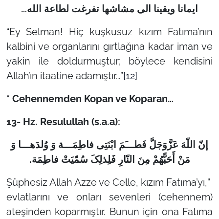
…
ایمانا ویقینا الی مشاشها تفرغت لطاعة الله
“Ey Selman! Hiç kuşkusuz kızım Fatıma’nın
kalbini ve organlarını gırtlağına kadar iman ve
yakin ile doldurmuştur; böylece kendisini
Allah’ın itaatine adamıştır…”
[12]
* Cehennemden Kopan ve Koparan…
13- Hz. Resulullah (s.a.a):
إنّ اللّهَ عَزَّوَجَلَّ فَطـــَمَ ابْنَتِی فاطِمَـــة وَ وُلدَهـــا وَ
.
مَنْ أَحَبًّهُمْ مِنَ النّارِ فَلِذلِکَ سُمّیَتْ فاطِمَة
“Şüphesiz Allah Azze ve Celle, kızım Fatıma’yı,
evlatlarını ve onları sevenleri (cehennem)
ateşinden koparmıştır. Bunun için ona Fatıma