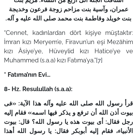
عمران، وآسیة بنت مزاحم زوجة فرعون وخدیجة
.
بنت خویلد وفاطمة بنت محمد صلی الله علیه و آله
“Cennet, kadınlardan dört kişiye müştaktır:
İmran kızı Meryem’e, Firavun’un eşi Mezâhim
kızı Âsiye’ye, Hüveylid kızı Hatice’ye ve
Muhammed (s.a.a) kızı Fatıma’ya.”
[7]
* Fatıma’nın Evi…
8- Hz. Resulullah (s.a.a):
قرأ رسول الله صلى الله علیه وآله هذا الآیة: «فی
بیوت أذن الله أن ترفع و یذکر فیها اسمه» فقام إلیه
رجل فقال: أی بیوت هذه یا رسول الله؟ قال: بیوت
الأنبیاء، فقام إلیه أبوبکر فقال: یا رسول الله أهذا