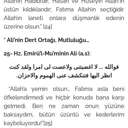
Allah’ın Habibi’dir; Hasan ve Hüseyin Allah'ın
üstün kıldıklarıdır; Fatıma Allah’ın seçtiğidir.
Allah’ın laneti onlara düşmanlık edenin
üzerine olsun.”
[24]
* Ali’nin Dert Ortağı, Mutluluğu…
25- Hz. Emirü’l-Mu’minin Ali (a.s):
فوالله ... لا اغضبتنی ولاعصت لی امرا ولقد کنت
.
انظر الیها فتنکشف عنی الهموم والاحزان
“Allah’a yemin olsun… Fatıma asla beni
öfkelendirmedi ve hiçbir konuda bana karşı
gelmedi. Ben ne zaman onun yüzüne
baksaydım, bütün üzüntü ve kederlerim
kayboluyordu!”
[25]