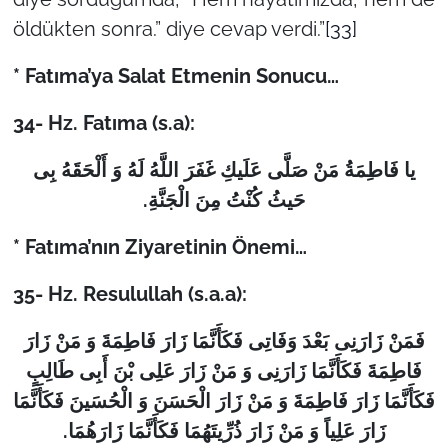
öldükten sonra.” diye cevap verdi.”
[33]
* Fatıma’ya Salat Etmenin Sonucu…
34-
Hz. Fatıma (s.a):
یا فَاطِمَةُ مَنْ صَلَّى عَلَیكِ غَفَرَ اللَّهُ لَهُ وَ أَلْحَقَهُ بِی
.
حَیثُ كُنْتُ مِنَ الْجَنَّةِ
* Fatıma’nın Ziyaretinin Önemi…
35-
Hz. Resulullah (s.a.a):
فَمَنْ زَارَنِی بَعْدَ وَفَاتِی فَكَأَنَّمَا زَارَ فَاطِمَةَ وَ مَنْ زَارَ
فَاطِمَةَ فَكَأَنَّمَا زَارَنِی وَ مَنْ زَارَ عَلِی بْنَ أَبِی طَالِبٍ
فَكَأَنَّمَا زَارَ فَاطِمَةَ وَ مَنْ زَارَ الْحَسَنَ وَ الْحُسَینَ فَكَأَنَّمَا
.
زَارَ عَلِیاً وَ مَنْ زَارَ ذُرِّیتَهُمَا فَكَأَنَّمَا زَارَهُمَا