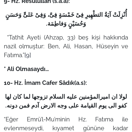
9-
Hz. Resulullah (s.a.a):
أُنْزِلَتْ آیَةُ التطْهِیرِ فِیْ خَمْسَةٍ فِیَّ، وَفِیْ عَلیٍّ وَحَسَنٍ
.
وَحُسَیْنٍ وَفاطِمَة
“Tathit Ayeti (Ahzap, 33) beş kişi hakkında
nazil olmuştur: Ben, Ali, Hasan, Hüseyin ve
Fatıma.”
[9]
* Ali Olmasaydı…
10- Hz. İmam Cafer Sâdık(a.s):
لولا ان امیرالمؤمنین علیه السلام تزوجها لما کان لها
.
کفو الی یوم القیامة علی وجه الارض آدم فمن دونه
“Eğer Emrü’l-Mu’minin Hz. Fatıma ile
evlenmeseydi, kıyamet gününe kadar