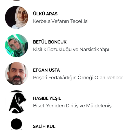
ÜLKÜ ARAS
Kerbela Vefa’nın Tecellisi
BETÜL BONCUK
Kişilik Bozukluğu ve Narsistik Yapı
EFGAN USTA
Beşerî Fedakârlığın Örneği Olan Rehber
HASIBE YEŞIL
Biset; Yeniden Diriliş ve Müjdeleniş
SALIH KUL