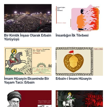
Bir Kimlik İnşası Olarak Erbaîn
İnsanlığın İlk Tövbesi
Yürüyüşü
İmam Hüseyin Ekseninde Bir
Erbaîn-i İmam Hüseyin
Yaşam Tarzı: Erbain