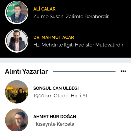
ALI ÇALAR
Zulme Susan, Zalimle Beraberdir.
DR. MAHMUT ACAR
Hz. Mehdi ile İlgili Hadisler Mütevâtirdir
Alıntı Yazarlar
SONGÜL CAN ÜLBEĞI
1900 km Ötede, Hicrî 61
AHMET HÜR DOĞAN
Hüseyn’le Kerbela