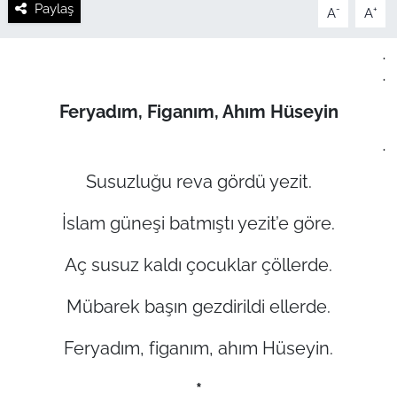
Paylaş
-
+
A
A
.
.
Feryadım, Figanım, Ahım Hüseyin
.
Susuzluğu reva gördü yezit.
İslam güneşi batmıştı yezit’e göre.
Aç susuz kaldı çocuklar çöllerde.
Mübarek başın gezdirildi ellerde.
Feryadım, figanım, ahım Hüseyin.
*