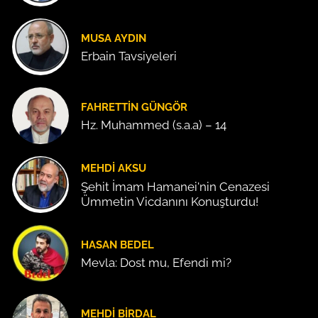
MUSA AYDIN
Erbain Tavsiyeleri
FAHRETTIN GÜNGÖR
Hz. Muhammed (s.a.a) – 14
MEHDI AKSU
Şehit İmam Hamanei'nin Cenazesi
Ümmetin Vicdanını Konuşturdu!
HASAN BEDEL
Mevla: Dost mu, Efendi mi?
MEHDI BIRDAL