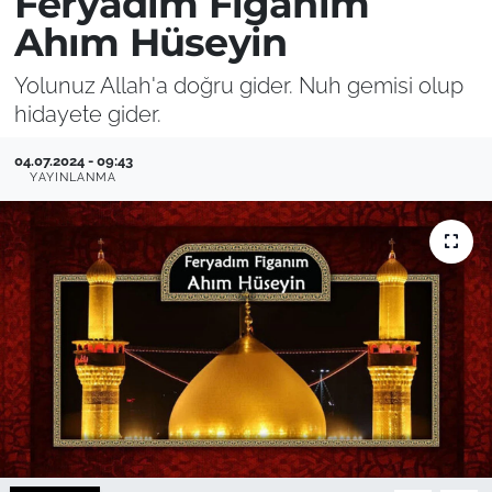
Feryadım Figanım
Ahım Hüseyin
Yolunuz Allah'a doğru gider. Nuh gemisi olup
hidayete gider.
04.07.2024 - 09:43
YAYINLANMA