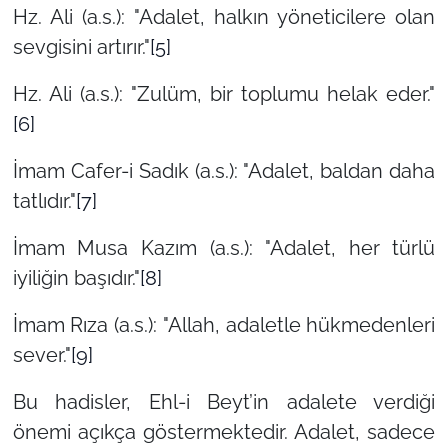
Hz. Ali (a.s.): "Adalet, halkın yöneticilere olan
sevgisini artırır."
[5]
Hz. Ali (a.s.): "Zulüm, bir toplumu helak eder."
[6]
İmam Cafer-i Sadık (a.s.): "Adalet, baldan daha
tatlıdır."
[7]
İmam Musa Kazım (a.s.): "Adalet, her türlü
iyiliğin başıdır."
[8]
İmam Rıza (a.s.): "Allah, adaletle hükmedenleri
sever."
[9]
Bu hadisler, Ehl-i Beyt’in adalete verdiği
önemi açıkça göstermektedir. Adalet, sadece