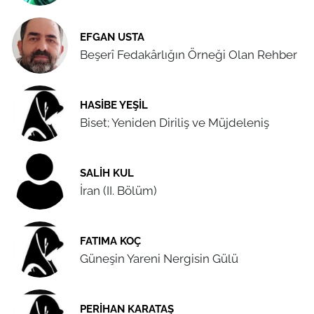
EFGAN USTA
Beşerî Fedakârlığın Örneği Olan Rehber
HASIBE YEŞIL
Biset; Yeniden Diriliş ve Müjdeleniş
SALIH KUL
İran (II. Bölüm)
FATIMA KOÇ
Güneşin Yareni Nergisin Gülü
PERIHAN KARATAŞ