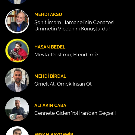
MEHDI AKSU
Şehit İmam Hamanei'nin Cenazesi
Ümmetin Vicdanını Konuşturdu!
HASAN BEDEL
Mevla: Dost mu, Efendi mi?
MEHDI BIRDAL
Örnek Al, Örnek İnsan Ol
ALI AKIN CABA
Cennete Giden Yol İran’dan Geçse!!
ERSAN BAYDEMIR