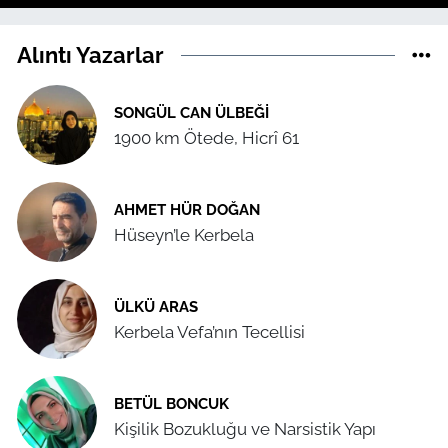
Alıntı Yazarlar
SONGÜL CAN ÜLBEĞI
1900 km Ötede, Hicrî 61
AHMET HÜR DOĞAN
Hüseyn’le Kerbela
ÜLKÜ ARAS
Kerbela Vefa’nın Tecellisi
BETÜL BONCUK
Kişilik Bozukluğu ve Narsistik Yapı