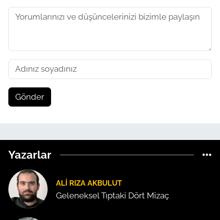
Gönder
Yazarlar
ALI RIZA AKBULUT
Geleneksel Tıptaki Dört Mizaç