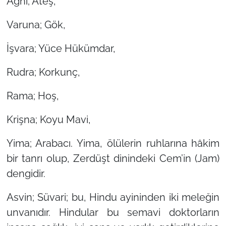
Agni; Ateş,
Varuna; Gök,
İşvara; Yüce Hükümdar,
Rudra; Korkunç,
Rama; Hoş,
Krişna; Koyu Mavi,
Yima; Arabacı. Yima, ölülerin ruhlarına hâkim
bir tanrı olup, Zerdüşt dinindeki Cem’in (Jam)
dengidir.
Asvin; Süvari; bu, Hindu ayininden iki meleğin
unvanıdır. Hindular bu semavi doktorların