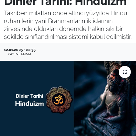
Dinler Tarihi: Hinduizm
Takriben milattan önce altıncı yüzyılda Hindu
ruhanilerin yani Brahmanların iktidarının
zirvesinde oldukları dönemde halkın sıkı bir
şekilde sınıflandırılması sistemi kabul edilmiştir.
12.01.2025 - 22:35
YAYINLANMA