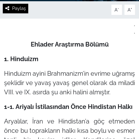
Paylaş
-
+
A
A
.
.
Ehlader Araştırma Bölümü
1. Hinduizm
Hinduizm ayini Brahmanizm’in evrime uğramış
şeklidir ve yavaş yavaş genel olarak da miladi
VIII. ve IX. asırda şu anki halini almıştır.
1-1. Ariyalı İstilasından Önce Hindistan Halkı
Aryalılar, İran ve Hindistan’a göç etmeden
önce bu toprakların halkı kısa boylu ve esmer