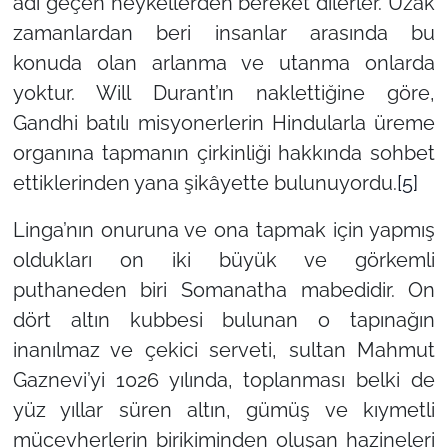
adı geçen heykellerden bereket dilerler. Uzak
zamanlardan beri insanlar arasında bu
konuda olan arlanma ve utanma onlarda
yoktur. Will Durant’ın naklettiğine göre,
Gandhi batılı misyonerlerin Hindularla üreme
organına tapmanın çirkinliği hakkında sohbet
ettiklerinden yana şikâyette bulunuyordu.
[5]
Linga’nın onuruna ve ona tapmak için yapmış
oldukları on iki büyük ve görkemli
puthaneden biri Somanatha mabedidir. On
dört altın kubbesi bulunan o tapınağın
inanılmaz ve çekici serveti, sultan Mahmut
Gaznevi’yi 1026 yılında, toplanması belki de
yüz yıllar süren altın, gümüş ve kıymetli
mücevherlerin birikiminden oluşan hazineleri