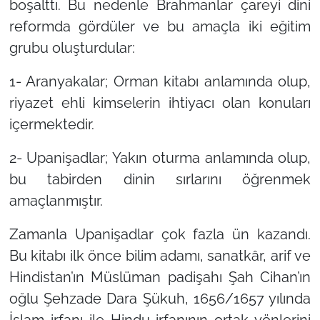
boşalttı. Bu nedenle Brahmanlar çareyi dini
reformda gördüler ve bu amaçla iki eğitim
grubu oluşturdular:
1- Aranyakalar; Orman kitabı anlamında olup,
riyazet ehli kimselerin ihtiyacı olan konuları
içermektedir.
2- Upanişadlar; Yakın oturma anlamında olup,
bu tabirden dinin sırlarını öğrenmek
amaçlanmıştır.
Zamanla Upanişadlar çok fazla ün kazandı.
Bu kitabı ilk önce bilim adamı, sanatkâr, arif ve
Hindistan’ın Müslüman padişahı Şah Cihan’ın
oğlu Şehzade Dara Şükuh, 1656/1657 yılında
İslam irfanı ile Hindu irfanının ortak yönlerini