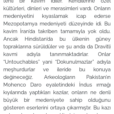
tenli bir kavim idiler. Kendilerine özel
kültürleri, dinleri ve merasimleri vardı. Onların
medeniyetini kıyaslamak icap ederse
Mezopotamya medeniyeti düzeyinde idi. Bu
kavim İran’da takriben tamamıyla yok oldu.
Ancak Hindistan’da bu ülkenin güney
topraklarına sürüldüler ve şu anda da Dravitli
kavmi adıyla tanınmaktadırlar. Onlar
“Untouchables” yani “Dokunulmazlar” adıyla
meşhurdurlar ve ileride bu konuya
değineceğiz. Arkeologların Pakistan’ın
Mohenco Daro eyaletindeki İndus ırmağı
kıyılarında yaptıkları kazılar, onların ne denli
büyük bir medeniyete sahip olduğunu
gösteren eserlerini ortaya çıkarmıştır. Bu kazı