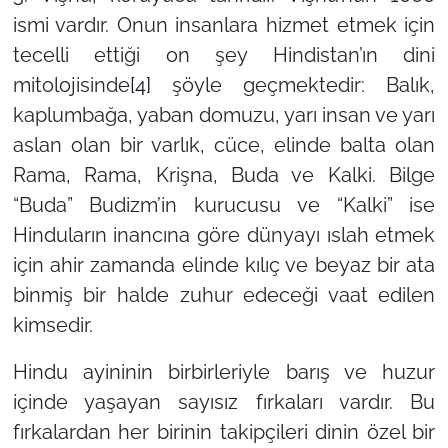
ismi vardır. Onun insanlara hizmet etmek için
tecelli ettiği on şey Hindistan’ın dini
mitolojisinde
[4]
şöyle geçmektedir: Balık,
kaplumbağa, yaban domuzu, yarı insan ve yarı
aslan olan bir varlık, cüce, elinde balta olan
Rama, Rama, Krişna, Buda ve Kalki. Bilge
“Buda” Budizm’in kurucusu ve “Kalki” ise
Hinduların inancına göre dünyayı ıslah etmek
için ahir zamanda elinde kılıç ve beyaz bir ata
binmiş bir halde zuhur edeceği vaat edilen
kimsedir.
Hindu ayininin birbirleriyle barış ve huzur
içinde yaşayan sayısız fırkaları vardır. Bu
fırkalardan her birinin takipçileri dinin özel bir